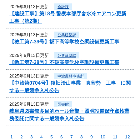
2025年6月13日更新
会計課
【建設工事】第18号 警察本部庁舎水冷エアコン更新
工事（第2期）
2025年6月13日更新
公共建築課
【教工第7-39号】坂下高等学校空調設備更新工事
2025年6月13日更新
公共建築課
【教工第7-38号】不破高等学校空調設備更新工事
2025年6月13日更新
中濃農林事務所
【中治第0704号】復旧治山事業 真寄勢 工事 に関
する一般競争入札公告
2025年6月13日更新
図書館
岐阜県図書館多目的ホール音響・照明設備保守点検業
務委託に関する一般競争入札公告
1
2
3
4
5
6
7
8
9
10
11
12