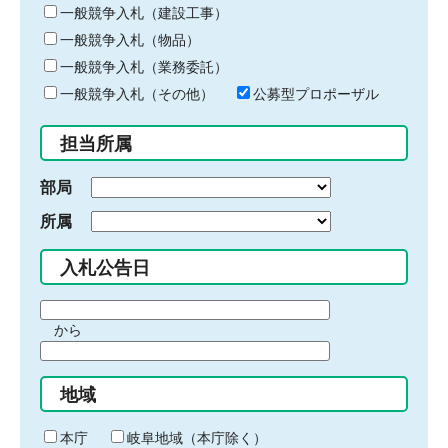
キ
一般競争入札（建設工事）
ー
一般競争入札（物品）
ワ
一般競争入札（業務委託）
ー
ド
一般競争入札（その他）
公募型プロポーザル
を
入
担当所属
力
部局
所属
入札公告日
期
から
間
期
の
間
始
地域
の
ま
終
り
わ
本庁
岐阜地域（本庁除く）