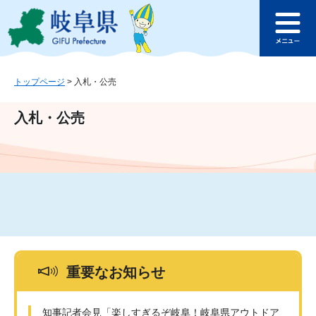
ペ
メ
このページの本文へ
ー
ニ
メ
ジ
ュ
ニ
の
ー
ュ
先
を
ー
頭
飛
トップページ
>
入札・公売
で
ば
す
し
入札・公売
。
て
本
文
へ
重要なお知らせ
知事記者会見「楽しすぎるぞ岐阜！岐阜県アウトドア