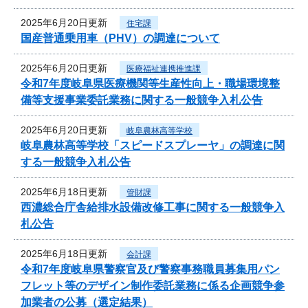
2025年6月20日更新
住宅課
国産普通乗用車（PHV）の調達について
2025年6月20日更新
医療福祉連携推進課
令和7年度岐阜県医療機関等生産性向上・職場環境整
備等支援事業委託業務に関する一般競争入札公告
2025年6月20日更新
岐阜農林高等学校
岐阜農林高等学校「スピードスプレーヤ」の調達に関
する一般競争入札公告
2025年6月18日更新
管財課
西濃総合庁舎給排水設備改修工事に関する一般競争入
札公告
2025年6月18日更新
会計課
令和7年度岐阜県警察官及び警察事務職員募集用パン
フレット等のデザイン制作委託業務に係る企画競争参
加業者の公募（選定結果）