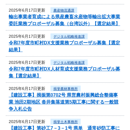
2025年6月17日更新
農産物流通課
輸出事業者育成による県産農畜水産物等輸出拡大事業
委託業務プロポーザル募集（台湾以外）【選定結果】
2025年6月17日更新
デジタル戦略推進課
令和7年度市町村DX支援業務プロポーザル募集【選定
結果】
2025年6月17日更新
デジタル戦略推進課
令和7年度市町村DX人材育成支援業務プロポーザル募
集【選定結果】
2025年6月17日更新
揖斐農林事務所
【建設工事】揖振第0702号 県営農村振興総合整備事
業 池田2期地区 沓井集落道第5期工事に関する一般競
争入札公告
2025年6月17日更新
揖斐土木事務所
【建設工事】第砂工7－3－1号 県単 通常砂防工事に