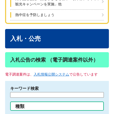
観光キャンペーンを実施」他
熱中症を予防しましょう
本
文
入札・公売
入札公告の検索 （電子調達案件以外）
電子調達案件は、
入札情報公開システム
で公告しています
キーワード検索
検
索
す
種類
る