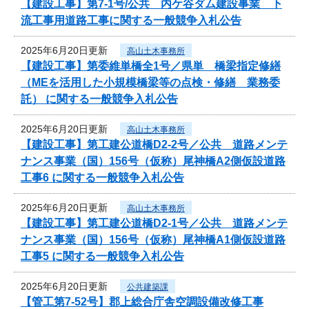
【建設工事】第7-1号/公共 内ケ谷ダム建設事業 下
流工事用道路工事に関する一般競争入札公告
2025年6月20日更新
高山土木事務所
【建設工事】第委維単橋全1号／県単 橋梁指定修繕
（MEを活用した小規模橋梁等の点検・修繕 業務委
託） に関する一般競争入札公告
2025年6月20日更新
高山土木事務所
【建設工事】第工建公道橋D2-2号／公共 道路メンテ
ナンス事業（国）156号（仮称）尾神橋A2側仮設道路
工事6 に関する一般競争入札公告
2025年6月20日更新
高山土木事務所
【建設工事】第工建公道橋D2-1号／公共 道路メンテ
ナンス事業（国）156号（仮称）尾神橋A1側仮設道路
工事5 に関する一般競争入札公告
2025年6月20日更新
公共建築課
【管工第7-52号】郡上総合庁舎空調設備改修工事