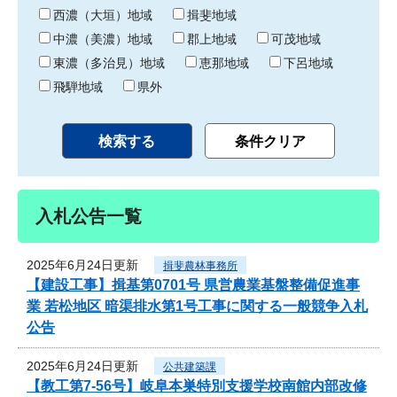
り
西濃（大垣）地域
揖斐地域
中濃（美濃）地域
郡上地域
可茂地域
東濃（多治見）地域
恵那地域
下呂地域
飛騨地域
県外
入札公告一覧
2025年6月24日更新
揖斐農林事務所
【建設工事】揖基第0701号 県営農業基盤整備促進事
業 若松地区 暗渠排水第1号工事に関する一般競争入札
公告
2025年6月24日更新
公共建築課
【教工第7-56号】岐阜本巣特別支援学校南館内部改修