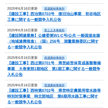
2025年6月16日更新
西濃農林事務所
【建設工事】西治第0703号 復旧治山事業 初谷地区
工事に関する一般競争入札公告
2025年6月16日更新
郡上土木事務所
【建設関連業務】公建委第W1-C号/公共 一般国道改築
（地域連携推進）（国）256号 測量業務委託に関す
る一般競争入札公告
2025年6月16日更新
西濃農林事務所
【建設工事】西ほ第0701号 県営経営体育成基盤整備
事業 大巻東部1期地区 第1期工事に関する一般競争
入札公告
2025年6月16日更新
西濃農林事務所
【建設工事】西特第0702号 県営特定農業用管水路等
特別対策事業 時北部地区 第6期用水路工事に関す
る一般競争入札公告