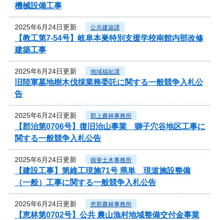
機械設備工事
2025年6月24日更新
公共建築課
【教工第7-54号】岐阜本巣特別支援学校南館内部改修
建築工事
2025年6月24日更新
地域福祉課
旧陸軍墓地樹木伐採業務委託に関する一般競争入札公
告
2025年6月24日更新
郡上農林事務所
【郡治第0706号】復旧治山事業 獅子穴谷地区工事に
関する一般競争入札公告
2025年6月24日更新
揖斐土木事務所
【建設工事】第維工現施71号 県単 現道施設整備
（一般）工事に関する一般競争入札公告
2025年6月24日更新
恵那農林事務所
【恵林第0702号】公共 農山漁村地域整備交付金事業