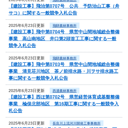
【建設工事】飛治第0707号 公共 予防治山工事（舟
サコ）に関する一般競争入札公告
2025年6月23日更新
飛騨農林事務所
【建設工事】飛中第0704号 県営中山間地域総合整備
事業 高山南地区 井口第2頭首工工事に関する一般
競争入札公告
2025年6月23日更新
飛騨農林事務所
【建設工事】飛中第0703号 県営中山間地域総合整備
事業 清見荘川地区 茶ノ前排水路・川ヲサ排水路工
事に関する一般競争入札公告
2025年6月23日更新
西濃農林事務所
【建設工事】西ほ第0702号 県営経営体育成基盤整備
事業 楡俣北部地区 第16期工事に関する一般競争入
札公告
2025年6月23日更新
長良川上流河川開発工事事務所