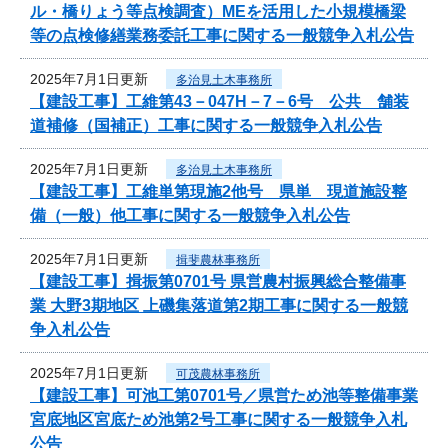
ル・橋りょう等点検調査）MEを活用した小規模橋梁
等の点検修繕業務委託工事に関する一般競争入札公告
2025年7月1日更新
多治見土木事務所
【建設工事】工維第43－047H－7－6号 公共 舗装
道補修（国補正）工事に関する一般競争入札公告
2025年7月1日更新
多治見土木事務所
【建設工事】工維単第現施2他号 県単 現道施設整
備（一般）他工事に関する一般競争入札公告
2025年7月1日更新
揖斐農林事務所
【建設工事】揖振第0701号 県営農村振興総合整備事
業 大野3期地区 上磯集落道第2期工事に関する一般競
争入札公告
2025年7月1日更新
可茂農林事務所
【建設工事】可池工第0701号／県営ため池等整備事業
宮底地区宮底ため池第2号工事に関する一般競争入札
公告