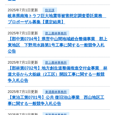
2025年7月1日更新
防災課
岐阜県南海トラフ巨大地震等被害想定調査委託業務
プロポーザル募集【選定結果】
2025年7月1日更新
郡上農林事務所
【郡中第0704号】県営中山間地域総合整備事業 郡上
東地区 下野用水路第1号工事に関する一般競争入札
公告
2025年7月1日更新
郡上農林事務所
【郡林第0702号】地方創生道整備推進交付金事業 林
道大谷から大栃線（2工区）開設工事に関する一般競
争入札公告
2025年7月1日更新
東濃農林事務所
【東治工第0701号】公共 復旧治山事業 西山地区工
事に関する一般競争入札公告
2025年7月1日更新
恵那農林事務所