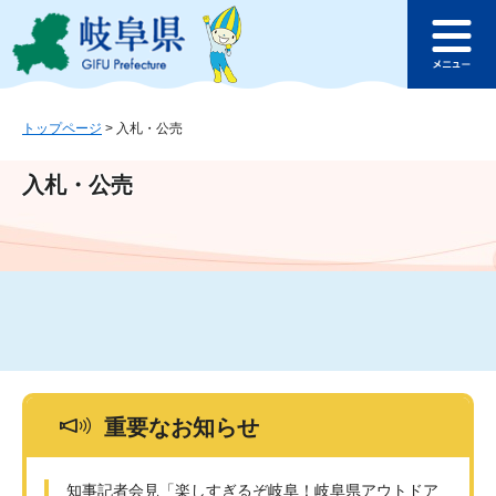
ペ
メ
このページの本文へ
ー
ニ
メ
ジ
ュ
ニ
の
ー
ュ
先
を
ー
頭
飛
トップページ
>
入札・公売
で
ば
す
し
入札・公売
。
て
本
文
へ
重要なお知らせ
知事記者会見「楽しすぎるぞ岐阜！岐阜県アウトドア