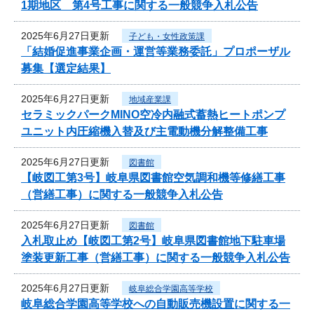
1期地区 第4号工事に関する一般競争入札公告
2025年6月27日更新
子ども・女性政策課
「結婚促進事業企画・運営等業務委託」プロポーザル
募集【選定結果】
2025年6月27日更新
地域産業課
セラミックパークMINO空冷内融式蓄熱ヒートポンプ
ユニット内圧縮機入替及び主電動機分解整備工事
2025年6月27日更新
図書館
【岐図工第3号】岐阜県図書館空気調和機等修繕工事
（営繕工事）に関する一般競争入札公告
2025年6月27日更新
図書館
入札取止め【岐図工第2号】岐阜県図書館地下駐車場
塗装更新工事（営繕工事）に関する一般競争入札公告
2025年6月27日更新
岐阜総合学園高等学校
岐阜総合学園高等学校への自動販売機設置に関する一