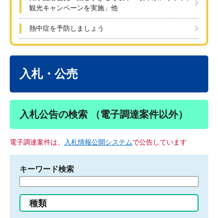
観光キャンペーンを実施」他
熱中症を予防しましょう
本
文
入札・公売
入札公告の検索 （電子調達案件以外）
電子調達案件は、
入札情報公開システム
で公告しています
キーワード検索
検
索
す
種類
る