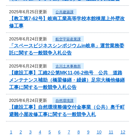
2025年6月25日更新
公共建築課
【教工第7-62号】岐南工業高等学校本館棟屋上外壁改
修工事
2025年6月24日更新
航空宇宙産業課
「スペースビジネスシンポジウムin岐阜」運営業務委
託に関する一般競争入札公告
2025年6月24日更新
古川土木事務所
【建設工事】工維2公第MK11-06-2他号 公共 道路
メンテナンス補助（橋梁修繕・繰越）足宗大橋他修繕
工事に関する一般競争入札公告
2025年6月24日更新
自然環境課
【建設工事】自然環境整備交付金事業（公共）奥千町
避難小屋改修工事に関する一般競争入札
1
2
3
4
5
6
7
8
9
10
11
12