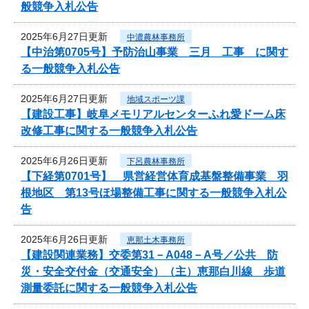
般競争入札公告
2025年6月27日更新
中濃農林事務所
【中治第0705号】予防治山事業 三月 工事 に関す
る一般競争入札公告
2025年6月27日更新
地域スポーツ課
【建設工事】岐阜メモリアルセンターふれ愛ドーム床
改修工事に関する一般競争入札公告
2025年6月26日更新
下呂農林事務所
【下経第0701号】 県営経営体育成基盤整備事業 羽
根地区 第13号ほ場整備工事に関する一般競争入札公
告
2025年6月26日更新
恵那土木事務所
【建設関連業務】交委第31－A048－A号／公共 防
災・安全交付金（交通安全）（主）恵那白川線 歩道
測量委託に関する一般競争入札公告