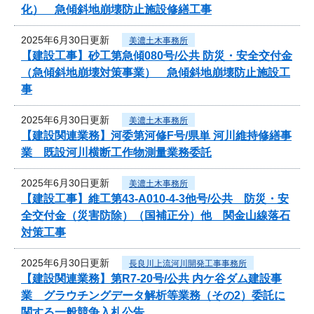
化） 急傾斜地崩壊防止施設修繕工事
2025年6月30日更新
美濃土木事務所
【建設工事】砂工第急傾080号/公共 防災・安全交付金
（急傾斜地崩壊対策事業） 急傾斜地崩壊防止施設工
事
2025年6月30日更新
美濃土木事務所
【建設関連業務】河委第河修F号/県単 河川維持修繕事
業 既設河川横断工作物測量業務委託
2025年6月30日更新
美濃土木事務所
【建設工事】維工第43-A010-4-3他号/公共 防災・安
全交付金（災害防除）（国補正分）他 関金山線落石
対策工事
2025年6月30日更新
長良川上流河川開発工事事務所
【建設関連業務】第R7-20号/公共 内ケ谷ダム建設事
業 グラウチングデータ解析等業務（その2）委託に
関する一般競争入札公告