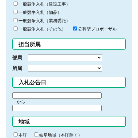
キ
一般競争入札（建設工事）
ー
一般競争入札（物品）
ワ
一般競争入札（業務委託）
ー
ド
一般競争入札（その他）
公募型プロポーザル
を
入
担当所属
力
部局
所属
入札公告日
期
から
間
期
の
間
始
地域
の
ま
終
り
わ
本庁
岐阜地域（本庁除く）