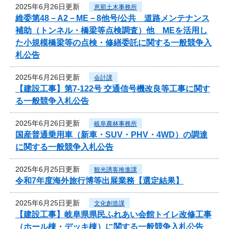
2025年6月26日更新
恵那土木事務所
維委第48－A2－ME－8他号/公共 道路メンテナンス
補助（トンネル・橋梁等点検調査）他 MEを活用し
た小規模橋梁等の点検・修繕委託に関する一般競争入
札公告
2025年6月26日更新
会計課
【建設工事】第7-122号 交通信号機改良等工事に関す
る一般競争入札公告
2025年6月26日更新
岐阜農林事務所
国産普通乗用車（新車・SUV・PHV・4WD）の調達
に関する一般競争入札公告
2025年6月25日更新
観光誘客推進課
令和7年度海外旅行博等出展業務【選定結果】
2025年6月25日更新
文化創造課
【建設工事】岐阜県県民ふれあい会館トイレ改修工事
（ホール棟・デッキ棟）に関する一般競争入札公告