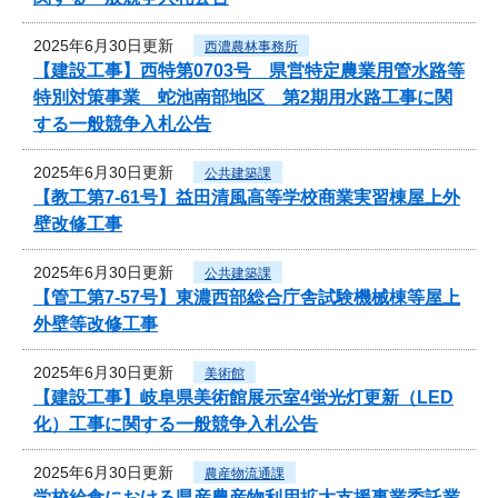
2025年6月30日更新
西濃農林事務所
【建設工事】西特第0703号 県営特定農業用管水路等
特別対策事業 蛇池南部地区 第2期用水路工事に関
する一般競争入札公告
2025年6月30日更新
公共建築課
【教工第7-61号】益田清風高等学校商業実習棟屋上外
壁改修工事
2025年6月30日更新
公共建築課
【管工第7-57号】東濃西部総合庁舎試験機械棟等屋上
外壁等改修工事
2025年6月30日更新
美術館
【建設工事】岐阜県美術館展示室4蛍光灯更新（LED
化）工事に関する一般競争入札公告
2025年6月30日更新
農産物流通課
学校給食における県産農産物利用拡大支援事業委託業