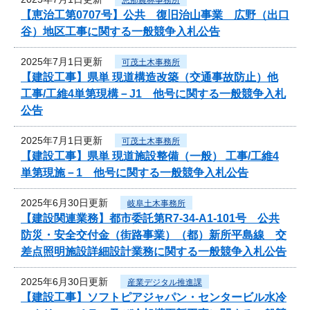
【恵治工第0707号】公共 復旧治山事業 広野（出口
谷）地区工事に関する一般競争入札公告
2025年7月1日更新
可茂土木事務所
【建設工事】県単 現道構造改築（交通事故防止）他
工事/工維4単第現構－J1 他号に関する一般競争入札
公告
2025年7月1日更新
可茂土木事務所
【建設工事】県単 現道施設整備（一般） 工事/工維4
単第現施－1 他号に関する一般競争入札公告
2025年6月30日更新
岐阜土木事務所
【建設関連業務】都市委託第R7-34-A1-101号 公共
防災・安全交付金（街路事業）（都）新所平島線 交
差点照明施設詳細設計業務に関する一般競争入札公告
2025年6月30日更新
産業デジタル推進課
【建設工事】ソフトピアジャパン・センタービル水冷