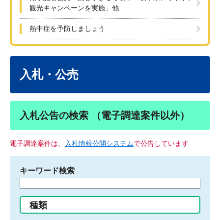
観光キャンペーンを実施」他
熱中症を予防しましょう
本
文
入札・公売
入札公告の検索 （電子調達案件以外）
電子調達案件は、
入札情報公開システム
で公告しています
キーワード検索
検
索
す
種類
る