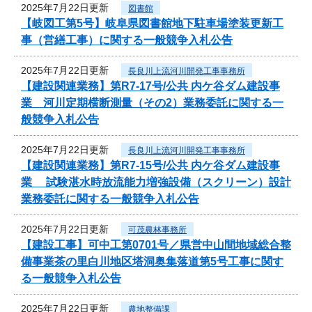
2025年7月22日更新
図書館
【岐図工第5号】岐阜県図書館地下駐車場塗装更新工
事（営繕工事）に関する一般競争入札公告
2025年7月22日更新
長良川上流河川開発工事事務所
【建設関連業務】第R7-17号/公共 内ケ谷ダム建設事
業 河川定期横断測量（その2）業務委託に関する一
般競争入札公告
2025年7月22日更新
長良川上流河川開発工事事務所
【建設関連業務】第R7-15号/公共 内ケ谷ダム建設事
業 試験湛水時放流能力増強設備（スクリーン）設計
業務委託に関する一般競争入札公告
2025年7月22日更新
可茂農林事務所
【建設工事】可中工第0701号／県営中山間地域総合整
備事業茶の里白川地区塔洞奥集落道第5号工事に関す
る一般競争入札公告
2025年7月22日更新
農地整備課