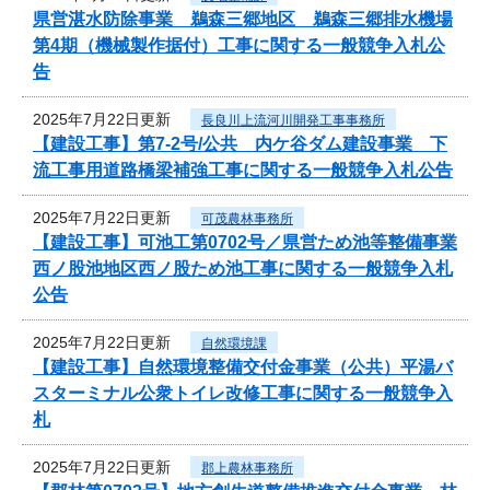
県営湛水防除事業 鵜森三郷地区 鵜森三郷排水機場
第4期（機械製作据付）工事に関する一般競争入札公
告
2025年7月22日更新
長良川上流河川開発工事事務所
【建設工事】第7-2号/公共 内ケ谷ダム建設事業 下
流工事用道路橋梁補強工事に関する一般競争入札公告
2025年7月22日更新
可茂農林事務所
【建設工事】可池工第0702号／県営ため池等整備事業
西ノ股池地区西ノ股ため池工事に関する一般競争入札
公告
2025年7月22日更新
自然環境課
【建設工事】自然環境整備交付金事業（公共）平湯バ
スターミナル公衆トイレ改修工事に関する一般競争入
札
2025年7月22日更新
郡上農林事務所