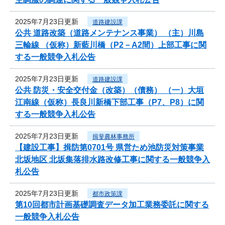
2025年7月23日更新
道路建設課
公共 道路改築（道路メンテナンス事業） （主）川島
三輪線 （仮称）新藍川橋（P2－A2間）上部工事に関
する一般競争入札公告
2025年7月23日更新
道路建設課
公共 防災・安全交付金（改築）（債務） （一）大垣
江南線（仮称）長良川新橋下部工事（P7、P8）に関
する一般競争入札公告
2025年7月23日更新
揖斐農林事務所
【建設工事】揖防第0701号 県営ため池防災対策事業
北坂地区 北坂集落排水路改修工事に関する一般競争入
札公告
2025年7月23日更新
都市政策課
第10回都市計画基礎調査データ加工業務委託に関する
一般競争入札公告