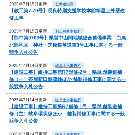
2025年7月15日更新
公共建築課
【教工第7-70号】長良特別支援学校本館等屋上外壁改
修工事
2025年7月15日更新
郡上農林事務所
【郡中第0703号】県営中山間地域総合整備事業 白鳥
北部地区 神社・芝原集落道第3号工事に関する一般
競争入札公告
2025年7月14日更新
岐阜土木事務所
【建設工事】維持工事第R7舗修-2号 県単 舗装道補
修（一）茶屋新田堀津線ほか 舗装補修工事に関する一
般競争入札公告
2025年7月14日更新
岐阜土木事務所
【建設工事】維持工事第R7舗修-1号 県単 舗装道補
修（主）岐阜環状線ほか 舗装補修工事に関する一般
競争入札公告
2025年7月14日更新
岐阜土木事務所