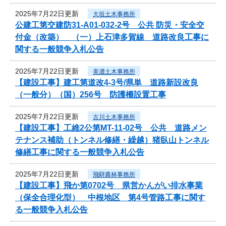
2025年7月22日更新
大垣土木事務所
公建工第交建防31-A01-032-2号 公共 防災・安全交
付金（改築） （一）上石津多賀線 道路改良工事に
関する一般競争入札公告
2025年7月22日更新
美濃土木事務所
【建設工事】建工第道改4-3号/県単 道路新設改良
（一般分）（国）256号 防護柵設置工事
2025年7月22日更新
古川土木事務所
【建設工事】工維2公第MT-11-02号 公共 道路メン
テナンス補助（トンネル修繕・繰越）猪臥山トンネル
修繕工事に関する一般競争入札公告
2025年7月22日更新
飛騨農林事務所
【建設工事】飛か第0702号 県営かんがい排水事業
（保全合理化型） 中根地区 第4号管路工事に関す
る一般競争入札公告