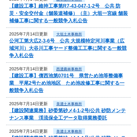
【建設工事】維持工事第R7-43-047-1-2号 公共 防
災・安全交付金（舗装道補修）（主）大垣一宮線 舗装
補修工事に関する一般競争入札公告
2025年7月14日更新
大垣土木事務所
公河工第大広2-3-6号 公共 大規模特定河川事業（広
域河川）大谷川工事ヤード整備工工事に関する一般競
争入札公告
2025年7月14日更新
西濃農林事務所
【建設工事】債西池第0701号 県営ため池等整備事
業 平尾2号ため池地区 ため池改修工事に関する一
般競争入札公告
2025年7月14日更新
美濃土木事務所
【建設関連業務】砂委第砂メ4-1-2号/公共 砂防メンテ
ナンス事業 渓流保全工データ取得業務委託
2025年7月14日更新
美濃土木事務所