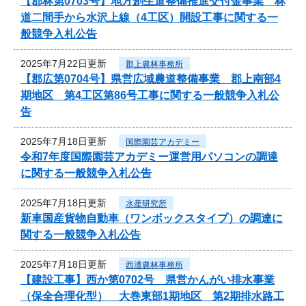
【郡林第0703号】地方創生道整備推進交付金事業 林
道二間手から水沢上線（4工区）開設工事に関する一
般競争入札公告
2025年7月22日更新
郡上農林事務所
【郡広第0704号】県営広域農道整備事業 郡上南部4
期地区 第4工区第86号工事に関する一般競争入札公
告
2025年7月18日更新
国際園芸アカデミー
令和7年度国際園芸アカデミー運営用パソコンの調達
に関する一般競争入札公告
2025年7月18日更新
水産研究所
新車国産貨物自動車（ワンボックスタイプ）の調達に
関する一般競争入札公告
2025年7月18日更新
西濃農林事務所
【建設工事】西か第0702号 県営かんがい排水事業
（保全合理化型） 大巻東部1期地区 第2期排水路工