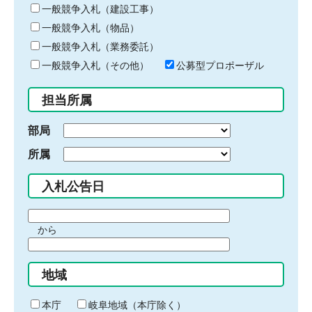
キ
一般競争入札（建設工事）
ー
一般競争入札（物品）
ワ
一般競争入札（業務委託）
ー
ド
一般競争入札（その他）
公募型プロポーザル
を
入
担当所属
力
部局
所属
入札公告日
期
から
間
期
の
間
始
地域
の
ま
終
り
わ
本庁
岐阜地域（本庁除く）