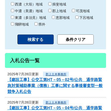
り
西濃（大垣）地域
揖斐地域
中濃（美濃）地域
郡上地域
可茂地域
東濃（多治見）地域
恵那地域
下呂地域
飛騨地域
県外
入札公告一覧
2025年7月28日更新
郡上土木事務所
【建設工事】公交工第HT－05－02号/公共 通学路緊
急対策補助事業（債務）工事に関する事後審査型一般
競争入札公告
2025年7月28日更新
郡上土木事務所
【建設工事】公交工第HT－05－04号/公共 通学路緊