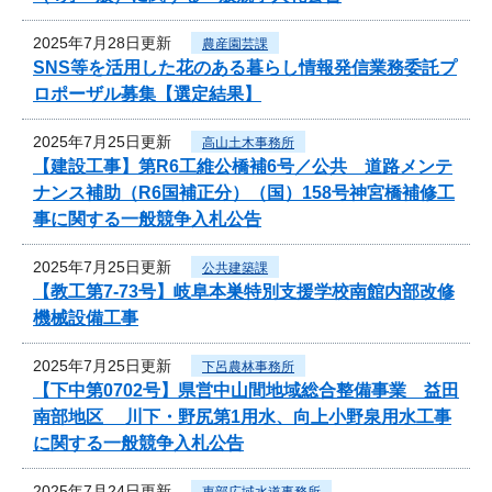
2025年7月28日更新
農産園芸課
SNS等を活用した花のある暮らし情報発信業務委託プ
ロポーザル募集【選定結果】
2025年7月25日更新
高山土木事務所
【建設工事】第R6工維公橋補6号／公共 道路メンテ
ナンス補助（R6国補正分）（国）158号神宮橋補修工
事に関する一般競争入札公告
2025年7月25日更新
公共建築課
【教工第7-73号】岐阜本巣特別支援学校南館内部改修
機械設備工事
2025年7月25日更新
下呂農林事務所
【下中第0702号】県営中山間地域総合整備事業 益田
南部地区 川下・野尻第1用水、向上小野泉用水工事
に関する一般競争入札公告
2025年7月24日更新
東部広域水道事務所