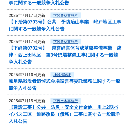
事に関する一般競争入札公告
2025年7月17日更新
下呂農林事務所
【下治第0703号】公共 予防治山事業 峠戸地区工事
に関する一般競争入札公告
2025年7月17日更新
下呂農林事務所
【下経第0702号】 県営経営体育成基盤整備事業 跡
津・西上田地区 第3号ほ場整備工事に関する一般競
争入札公告
2025年7月16日更新
地域福祉課
岐阜県戦没者追悼式会場設営等委託業務に関する一般
競争入札公告
2025年7月15日更新
下呂土木事務所
【建設工事】公共 防災・安全交付金他 川上2期バ
イパス工区 道路改良（債務）工事に関する一般競争
入札公告