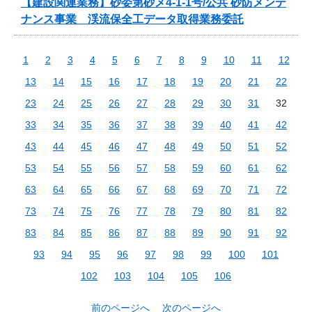
【建設関連業務】砂委第砂メ4-1-1号/公共 砂防メンテ
ナンス事業 渓流保全工データ取得業務委託
1
2
3
4
5
6
7
8
9
10
11
12
13
14
15
16
17
18
19
20
21
22
23
24
25
26
27
28
29
30
31
32
33
34
35
36
37
38
39
40
41
42
43
44
45
46
47
48
49
50
51
52
53
54
55
56
57
58
59
60
61
62
63
64
65
66
67
68
69
70
71
72
73
74
75
76
77
78
79
80
81
82
83
84
85
86
87
88
89
90
91
92
93
94
95
96
97
98
99
100
101
102
103
104
105
106
前のページへ
次のページへ