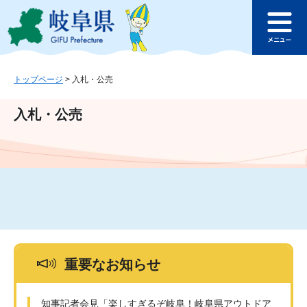
ペ
メ
このページの本文へ
ー
ニ
メ
ジ
ュ
ニ
の
ー
ュ
先
を
ー
頭
飛
トップページ
>
入札・公売
で
ば
す
し
入札・公売
。
て
本
文
へ
重要なお知らせ
知事記者会見「楽しすぎるぞ岐阜！岐阜県アウトドア