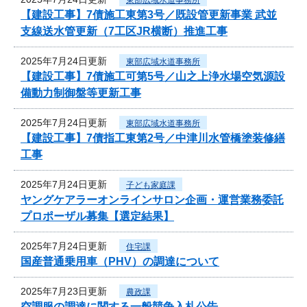
【建設工事】7債施工東第3号／既設管更新事業 武並
支線送水管更新（7工区JR横断）推進工事
2025年7月24日更新
東部広域水道事務所
【建設工事】7債施工可第5号／山之上浄水場空気源設
備動力制御盤等更新工事
2025年7月24日更新
東部広域水道事務所
【建設工事】7債指工東第2号／中津川水管橋塗装修繕
工事
2025年7月24日更新
子ども家庭課
ヤングケアラーオンラインサロン企画・運営業務委託
プロポーザル募集【選定結果】
2025年7月24日更新
住宅課
国産普通乗用車（PHV）の調達について
2025年7月23日更新
農政課
空調服の調達に関する一般競争入札公告