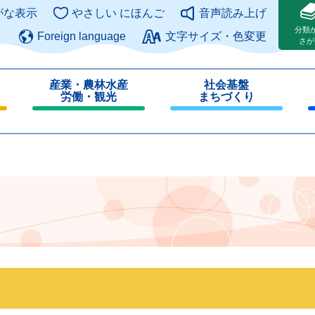
このページの本文へ
がな表示
やさしい にほんご
音声読み上げ
分類
Foreign language
文字サイズ・色変更
さが
産業・農林水産
社会基盤
労働・観光
まちづくり
閉
閉
じ
じ
る
る