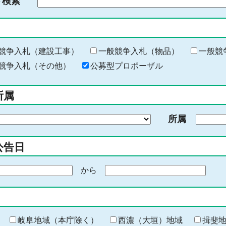
ド検索
検
索
す
る
キ
競争入札（建設工事）
一般競争入札（物品）
一般競
ー
競争入札（その他）
公募型プロポーザル
ワ
ー
所属
ド
を
所属
入
力
公告日
から
期
間
の
終
わ
岐阜地域（本庁除く）
西濃（大垣）地域
揖斐