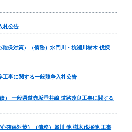
入札公告
心確保対策）（債務）水門川・杭瀬川樹木 伐採
削護岸工事に関する一般競争入札公告
（翌債） 一般県道赤坂垂井線 道路改良工事に関する
心確保対策）（債務）犀川 他 樹木伐採他 工事