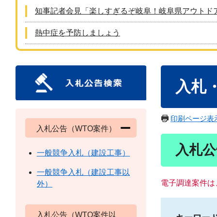
知事記者会見「楽しすぎるぞ岐阜！岐阜県アウトド
熱中症を予防しましょう
本
入札
文
印刷ページ表
入札公告（WTO案件）
入札公
一般競争入札（建設工事）
一般競争入札（建設工事以
電子調達案件は
外）
入札公告（WTO案件以