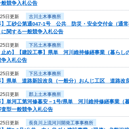
一般競争入札公告
月25日更新
古川土木事務所
】工砂公第通047-1号 公共 防災・安全交付金（通
 に関する一般競争入札公告
月25日更新
下呂土木事務所
り止め】【建設工事】県単 河川維持修繕事業（暮らし
競争入札公告
月25日更新
下呂土木事務所
事】県単 道路新設改良（一般分）おんじ工区 道路改
月25日更新
郡上土木事務所
事】単河工第河修暮安－1号/県単 河川維持修繕事業（
審査型一般競争入札公告
月25日更新
長良川上流河川開発工事事務所