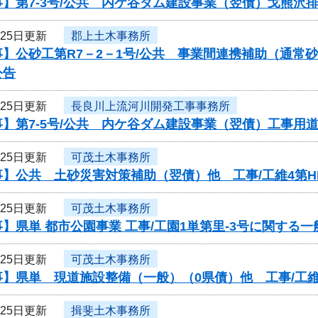
】第7-3号/公共 内ケ谷ダム建設事業（翌債）戈熊沢
月25日更新
郡上土木事務所
事】公砂工第R7－2－1号/公共 事業間連携補助（通常
公告
月25日更新
長良川上流河川開発工事事務所
】第7-5号/公共 内ケ谷ダム建設事業（翌債）工事用
月25日更新
可茂土木事務所
】公共 土砂災害対策補助（翌債）他 工事/工維4第HD
月25日更新
可茂土木事務所
】県単 都市公園事業 工事/工園1単第里-3号に関する
月25日更新
可茂土木事務所
】県単 現道施設整備（一般）（0県債）他 工事/工維
月25日更新
揖斐土木事務所