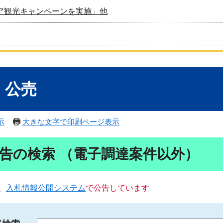
ア観光キャンペーンを実施」他
・公売
示
大きな文字で印刷ページ表示
告の検索 （電子調達案件以外）
、
入札情報公開システム
で公告しています