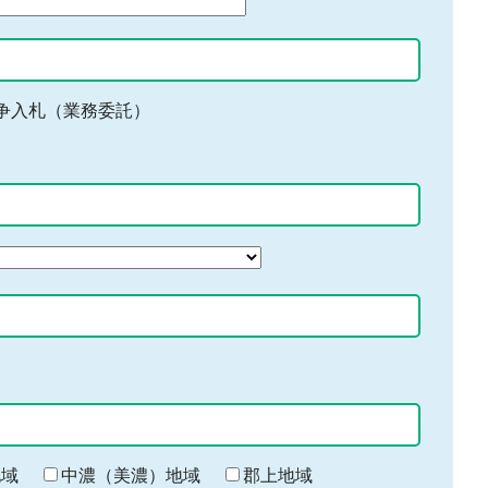
争入札（業務委託）
地域
中濃（美濃）地域
郡上地域