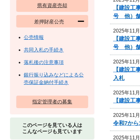
県有資産売却
【建設工事
号 他）
差押財産公売
2025年11
公売情報
【建設工事
号 他）
共同入札の手続き
2025年11
落札後の注意事項
【建設工事
銀行振り込みなどによる公
入札
売保証金納付手続き
2025年11
【建設工事
指定管理者の募集
2025年11
令和7か
このページを見ている人は
こんなページも見ています
2025年11