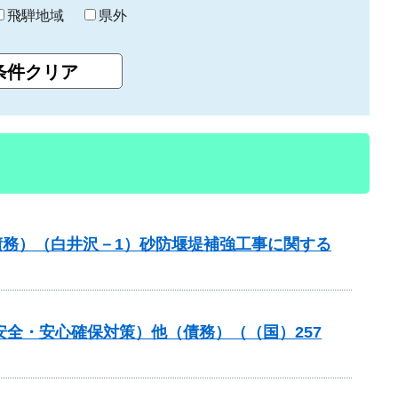
飛騨地域
県外
債務）（白井沢－1）砂防堰堤補強工事に関する
安全・安心確保対策）他（債務）（（国）257