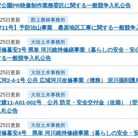
定公園PR映像制作業務委託に関する一般競争入札公告
月25日更新
郡上農林事務所
711号】予防治山事業 桑原地区工事に関する一般競争
月25日更新
大垣土木事務所
修暮安3号 県単 河川維持修繕事業（暮らしの安全・安
する一般競争入札公告
月25日更新
大垣土木事務所
河2-4-1号 公共 広域河川改修事業（債務） 泥川掘
月25日更新
大垣土木事務所
建11-A01-002号 公共 防災・安全交付金（改築）
入札公告
月25日更新
大垣土木事務所
修暮安4号 県単 河川維持修繕事業（暮らしの安全・安