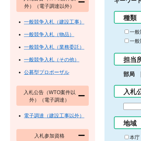
キーワー
外）（電子調達以外）
種類
一般競争入札（建設工事）
一般
一般競争入札（物品）
一般
一般競争入札（業務委託）
担当
一般競争入札（その他）
公募型プロポーザル
部局
入札
入札公告（WTO案件以
外）（電子調達）
期
間
電子調達（建設工事以外）
の
地域
始
入札参加資格
ま
本庁