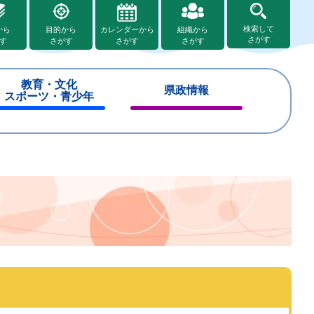
検索して
から
目的から
カレンダーから
組織から
さがす
す
さがす
さがす
さがす
教育・文化
県政情報
スポーツ・青少年
閉
閉
じ
じ
る
る