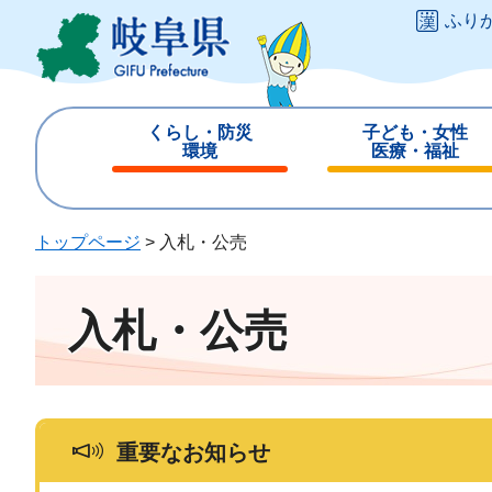
ペ
メ
ふり
ー
ニ
ジ
ュ
の
ー
先
を
くらし・防災
子ども・女性
頭
飛
環境
医療・福祉
で
ば
閉
閉
す
し
じ
じ
。
て
る
る
トップページ
>
入札・公売
本
文
へ
入札・公売
重要なお知らせ