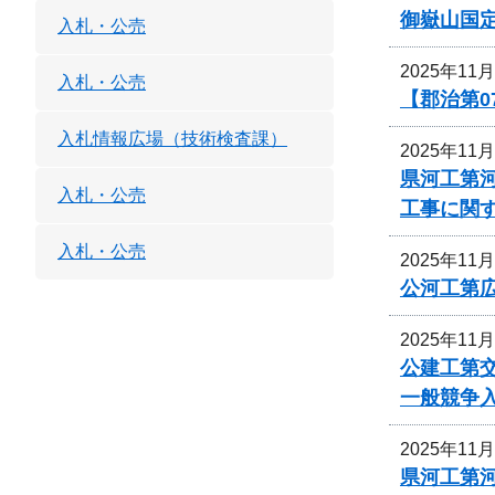
御嶽山国
入札・公売
2025年11
入札・公売
【郡治第0
入札情報広場（技術検査課）
2025年11
県河工第河
入札・公売
工事に関
入札・公売
2025年11
公河工第広
2025年11
公建工第交
一般競争
2025年11
県河工第河