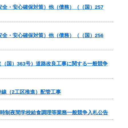
安全・安心確保対策）他（債務）（（国）257
安全・安心確保対策）他（債務）（（国）256
（（国）363号）道路改良工事に関する一般競争
幹線（2工区推進）配管工事
定時制夜間学校給食調理等業務一般競争入札公告