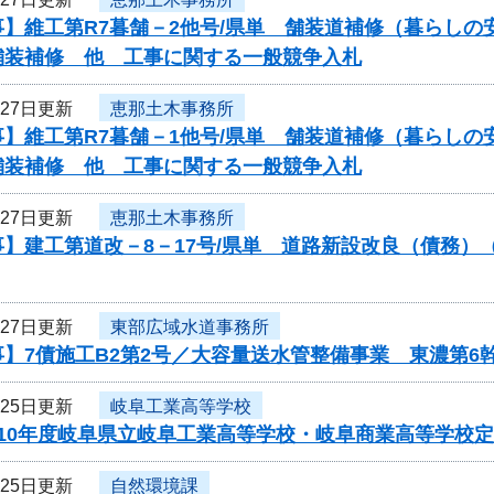
】維工第R7暮舗－2他号/県単 舗装道補修（暮らしの
舗装補修 他 工事に関する一般競争入札
月27日更新
恵那土木事務所
】維工第R7暮舗－1他号/県単 舗装道補修（暮らしの
舗装補修 他 工事に関する一般競争入札
月27日更新
恵那土木事務所
】建工第道改－8－17号/県単 道路新設改良（債務）
月27日更新
東部広域水道事務所
】7債施工B2第2号／大容量送水管整備事業 東濃第6
月25日更新
岐阜工業高等学校
ら10年度岐阜県立岐阜工業高等学校・岐阜商業高等学校
月25日更新
自然環境課