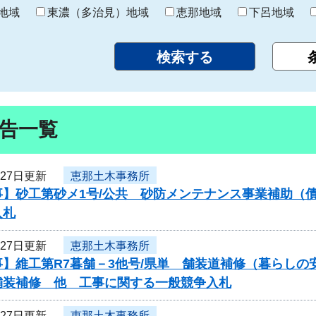
り
地域
東濃（多治見）地域
恵那地域
下呂地域
告一覧
月27日更新
恵那土木事務所
事】砂工第砂メ1号/公共 砂防メンテナンス事業補助（
入札
月27日更新
恵那土木事務所
】維工第R7暮舗－3他号/県単 舗装道補修（暮らしの
舗装補修 他 工事に関する一般競争入札
月27日更新
恵那土木事務所