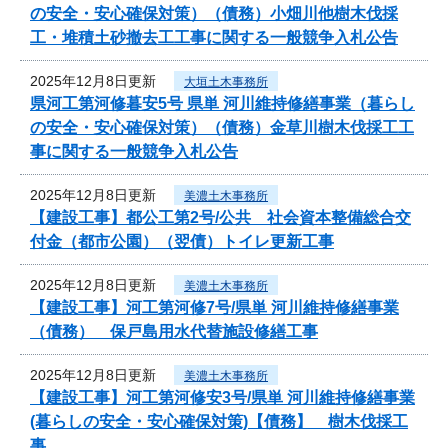
の安全・安心確保対策）（債務）小畑川他樹木伐採
工・堆積土砂撤去工工事に関する一般競争入札公告
2025年12月8日更新
大垣土木事務所
県河工第河修暮安5号 県単 河川維持修繕事業（暮らし
の安全・安心確保対策）（債務）金草川樹木伐採工工
事に関する一般競争入札公告
2025年12月8日更新
美濃土木事務所
【建設工事】都公工第2号/公共 社会資本整備総合交
付金（都市公園）（翌債）トイレ更新工事
2025年12月8日更新
美濃土木事務所
【建設工事】河工第河修7号/県単 河川維持修繕事業
（債務） 保戸島用水代替施設修繕工事
2025年12月8日更新
美濃土木事務所
【建設工事】河工第河修安3号/県単 河川維持修繕事業
(暮らしの安全・安心確保対策)【債務】 樹木伐採工
事