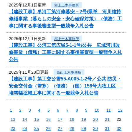
2025年12月1日更新
郡上土木事務所
【建設工事】単河工第河修暮安－2号/県単 河川維持
修繕事業（暮らしの安全・安心確保対策）（債務）工
事に関する事後審査型一般競争入札公告
2025年12月1日更新
郡上土木事務所
【建設工事】公河工第広域5-1-1号/公共 広域河川改
修事業（債務）工事に関する事後審査型一般競争入札
公告
2025年11月28日更新
高山土木事務所
【建設工事】第工交公雪55-A005-1-2号／公共 防災・
安全交付金（雪寒）（債務）（国）156号大牧工区
堆雪幅拡幅工事に関する一般競争入札公告
1
2
3
4
5
6
7
8
9
10
11
12
13
14
15
16
17
18
19
20
21
22
23
24
25
26
27
28
29
30
31
32