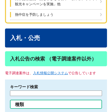
観光キャンペーンを実施」他
熱中症を予防しましょう
本
文
入札・公売
入札公告の検索 （電子調達案件以外）
電子調達案件は、
入札情報公開システム
で公告しています
キーワード検索
検
索
す
種類
る