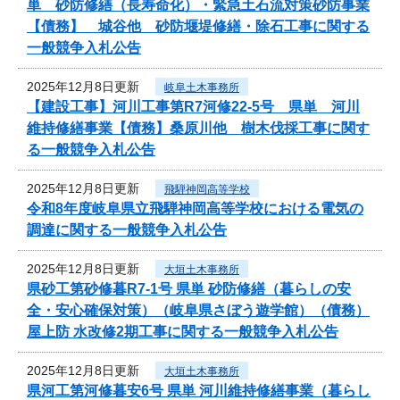
単 砂防修繕（長寿命化）・緊急土石流対策砂防事業
【債務】 城谷他 砂防堰堤修繕・除石工事に関する
一般競争入札公告
2025年12月8日更新
岐阜土木事務所
【建設工事】河川工事第R7河修22-5号 県単 河川
維持修繕事業【債務】桑原川他 樹木伐採工事に関す
る一般競争入札公告
2025年12月8日更新
飛騨神岡高等学校
令和8年度岐阜県立飛騨神岡高等学校における電気の
調達に関する一般競争入札公告
2025年12月8日更新
大垣土木事務所
県砂工第砂修暮R7-1号 県単 砂防修繕（暮らしの安
全・安心確保対策）（岐阜県さぼう遊学館）（債務）
屋上防 水改修2期工事に関する一般競争入札公告
2025年12月8日更新
大垣土木事務所
県河工第河修暮安6号 県単 河川維持修繕事業（暮らし