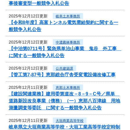
事後審査型一般競争入札公告
2025年12月12日更新
岐阜土木事務所
【令和8年度】高富トンネル電気需給契約に関する一
般競争入札公告
2025年12月12日更新
中濃農林事務所
【中治第0711号】緊急県単治山事業 鬼谷 外工事
に関する一般競争入札公告
2025年12月12日更新
公共建築課
【管工第7-87号】恵那総合庁舎受変電設備改修工事
2025年12月11日更新
恵那土木事務所
【建設関連業務】建用委第道改－8－9－C号／県単
道路新設改良事業（債務）（一）恵那八百津線 用地
測量調査等委託 に関する一般競争入札公告
2025年12月11日更新
大垣商業高等学校
岐阜県立大垣商業高等学校・大垣工業高等学校定時制