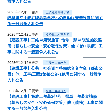
競争入札公告
2025年12月3日更新
土岐紅陵高等学校
岐阜県立土岐紅陵高等学校への自動販売機設置に関す
る一般競争入札公告
2025年12月2日更新
多治見土木事務所
【建設工事】工維単第現施暮1他号 県単 現道施設整
備（暮らしの安全・安心確保対策）他（ゼロ県債）工
事に関する一般競争入札公告
2025年12月2日更新
可茂土木事務所
【建設工事】公共 社会資本整備総合交付金（都市公
園）他 工事/工園1第都公花-1他号に関する一般競争
入札公告
2025年12月2日更新
揖斐土木事務所
【建設工事】第維工舗暮3他号 県単 舗装道補修
（暮らしの安全・安心確保対策）他（債務）工事に関
する一般競争入札公告