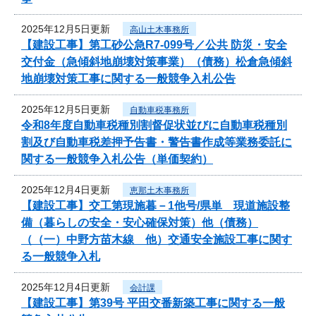
2025年12月5日更新
高山土木事務所
【建設工事】第工砂公急R7-099号／公共 防災・安全
交付金（急傾斜地崩壊対策事業）（債務）松倉急傾斜
地崩壊対策工事に関する一般競争入札公告
2025年12月5日更新
自動車税事務所
令和8年度自動車税種別割督促状並びに自動車税種別
割及び自動車税差押予告書・警告書作成等業務委託に
関する一般競争入札公告（単価契約）
2025年12月4日更新
恵那土木事務所
【建設工事】交工第現施暮－1他号/県単 現道施設整
備（暮らしの安全・安心確保対策）他（債務）
（（一）中野方苗木線 他）交通安全施設工事に関す
る一般競争入札
2025年12月4日更新
会計課
【建設工事】第39号 平田交番新築工事に関する一般