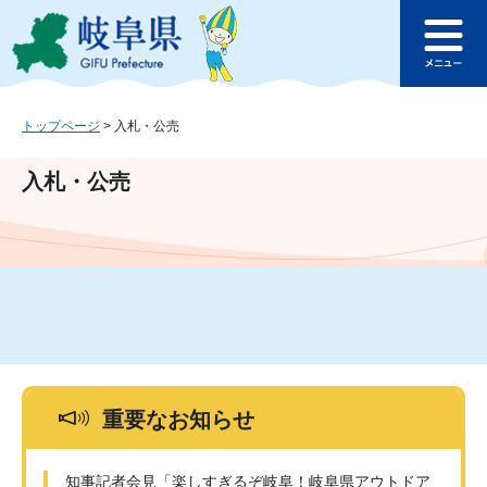
ペ
メ
このページの本文へ
ー
ニ
メ
ジ
ュ
ニ
の
ー
ュ
先
を
ー
頭
飛
トップページ
>
入札・公売
で
ば
す
し
入札・公売
。
て
本
文
へ
重要なお知らせ
知事記者会見「楽しすぎるぞ岐阜！岐阜県アウトドア