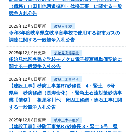
（債務）山田川他河道掘削・伐採工事 に関する一般
競争入札公告
2025年12月9日更新
岐阜盲学校
令和8年度岐阜県立岐阜盲学校で使用する都市ガスの
調達に関する一般競争入札公告
2025年12月9日更新
多治見高等学校
多治見地区各県立学校モノクロ電子複写機単価契約に
関する一般競争入札公告
2025年12月8日更新
岐阜土木事務所
【建設工事】砂防工事第R7砂修長－4・緊土－6号
県単 砂防修繕（長寿命化）・緊急土石流対策砂防事
業【債務】 板屋谷川他 床固工修繕・除石工事に関
する一般競争入札公告
2025年12月8日更新
岐阜土木事務所
【建設工事】砂防工事第R7砂修長-3・緊土-5号 県