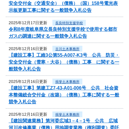
安全交付金（交通安全）（債務）（国）158号電光表
示板更新工事に関する一般競争入札公告
2025年12月17日更新
長良特別支援学校
令和8年度岐阜県立長良特別支援学校で使用する都市
ガスの調達に関する一般競争入札公告
2025年12月16日更新
古川土木事務所
【建設工事】工維3公第55-A007-K3号 公共 防災・
安全交付金（雪寒・大谷）（債務）工事 に関する一
般競争入札公告
2025年12月16日更新
揖斐土木事務所
【建設工事】第建工Z7-43-A01-006号 公共 社会資
本整備総合交付金（改築）（債務）工事に関する一般
競争入札公告
2025年12月16日更新
揖斐土木事務所
【建設関連業務】第河委広域3－4－1号 公共 広域
河川改修事業（債務）用地調査業務（権利調査）委託