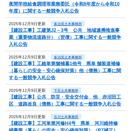
夜間学校給食調理等業務委託（令和8年度から令和10
年度）に関する一般競争入札公告
2025年12月9日更新
多治見土木事務所
【建設工事】工建第J2－3号 公共 地域連携推進事
業（重要物流道路分）（翌債）工事に関する一般競争
入札公告
2025年12月9日更新
多治見土木事務所
【建設工事】工維単第舗補暮1他号 県単 舗装道補修
（暮らしの安全・安心確保対策）他（債務）工事に関
する一般競争入札公告
2025年12月9日更新
下呂土木事務所
【建設工事】公共 防災・安全交付金 他 赤沼田工
区 道路改良（債務）工事に関する一般競争入札公告
2025年12月9日更新
古川土木事務所
【建設工事】工河単第河修H4号 県単 河川維持修
繕事業（暮らしの安全・安心確保対策）（R7補正）