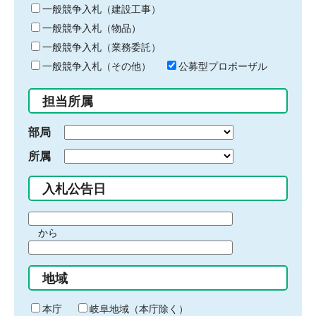
キ
一般競争入札（建設工事）
ー
一般競争入札（物品）
ワ
一般競争入札（業務委託）
ー
ド
一般競争入札（その他）
公募型プロポーザル
を
入
担当所属
力
部局
所属
入札公告日
期
から
間
期
の
間
始
地域
の
ま
終
り
わ
本庁
岐阜地域（本庁除く）