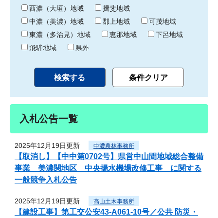
り
西濃（大垣）地域
揖斐地域
中濃（美濃）地域
郡上地域
可茂地域
東濃（多治見）地域
恵那地域
下呂地域
飛騨地域
県外
入札公告一覧
2025年12月19日更新
中濃農林事務所
【取消し】【中中第0702号】県営中山間地域総合整備
事業 美濃関地区 中央揚水機場改修工事 に関する
一般競争入札公告
2025年12月19日更新
高山土木事務所
【建設工事】第工交公安43-A061-10号／公共 防災・