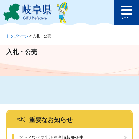
ペ
メ
このページの本文へ
ー
ニ
メ
ジ
ュ
ニ
の
ー
ュ
先
を
ー
頭
飛
トップページ
>
入札・公売
で
ば
す
し
入札・公売
。
て
本
文
へ
重要なお知らせ
ツキノワグマ出没注意情報発令中！