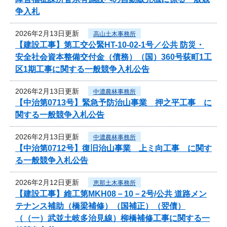
争入札
2026年2月13日更新
高山土木事務所
【建設工事】第工交公緊HT-10-02-1号／公共 防災・
安全社会資本整備交付金（債務）（国）360号荻町1工
区1期工事に関する一般競争入札公告
2026年2月13日更新
中濃農林事務所
【中治第0713号】緊急予防治山事業 押之平工事 に
関する一般競争入札公告
2026年2月13日更新
中濃農林事務所
【中治第0712号】復旧治山事業 上ミ向工事 に関す
る一般競争入札公告
2026年2月12日更新
恵那土木事務所
【建設工事】維工第MKH08－10－2号/公共 道路メン
テナンス補助（橋梁補修）（国補正）（翌債）
（（一）武並土岐多治見線）柳橋補修工事に関する一