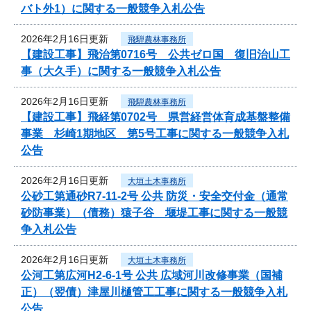
バト外1）に関する一般競争入札公告
2026年2月16日更新
飛騨農林事務所
【建設工事】飛治第0716号 公共ゼロ国 復旧治山工
事（大久手）に関する一般競争入札公告
2026年2月16日更新
飛騨農林事務所
【建設工事】飛経第0702号 県営経営体育成基盤整備
事業 杉崎1期地区 第5号工事に関する一般競争入札
公告
2026年2月16日更新
大垣土木事務所
公砂工第通砂R7-11-2号 公共 防災・安全交付金（通常
砂防事業）（債務）猿子谷 堰堤工事に関する一般競
争入札公告
2026年2月16日更新
大垣土木事務所
公河工第広河H2-6-1号 公共 広域河川改修事業（国補
正）（翌債）津屋川樋管工工事に関する一般競争入札
公告