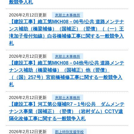
般競争入札
2026年2月12日更新
恵那土木事務所
【建設工事】維工第MKH08－06号/公共 道路メンテナ
ンス補助（橋梁補修）（国補正）（翌債）（（一）王
滝加子母付知線）白谷橋補修工事に関する一般競争入
札
2026年2月12日更新
恵那土木事務所
【建設工事】維工第MKH08－04他号/公共 道路メンテ
ナンス補助（橋梁補修）（国補正）他（翌債）
（（国）257号）宮前橋補修工事に関する一般競争入
札
2026年2月12日更新
恵那土木事務所
【建設工事】河工第公堰補R7－1号/公共 ダムメンテ
ナンス事業（国補正）（翌債）（岩村ダム）CCTV遠
隔化改修工事に関する一般競争入札
2026年2月12日更新
郡上特別支援学校