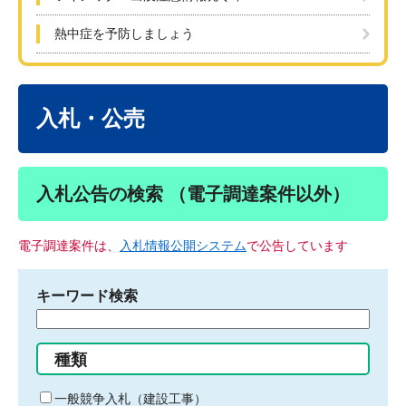
熱中症を予防しましょう
本
文
入札・公売
入札公告の検索 （電子調達案件以外）
電子調達案件は、
入札情報公開システム
で公告しています
キーワード検索
検
索
す
種類
る
キ
一般競争入札（建設工事）