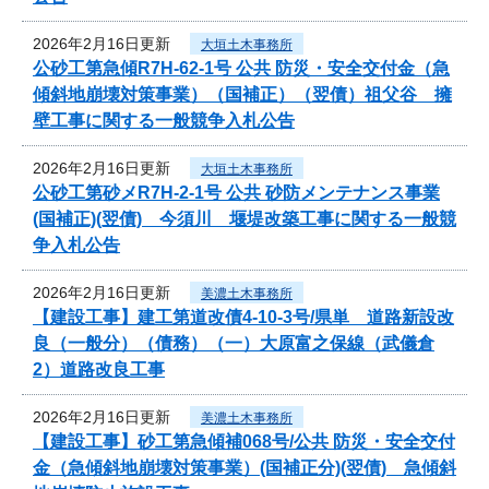
2026年2月16日更新
大垣土木事務所
公砂工第急傾R7H-62-1号 公共 防災・安全交付金（急
傾斜地崩壊対策事業）（国補正）（翌債）祖父谷 擁
壁工事に関する一般競争入札公告
2026年2月16日更新
大垣土木事務所
公砂工第砂メR7H-2-1号 公共 砂防メンテナンス事業
(国補正)(翌債) 今須川 堰堤改築工事に関する一般競
争入札公告
2026年2月16日更新
美濃土木事務所
【建設工事】建工第道改債4-10-3号/県単 道路新設改
良（一般分）（債務）（一）大原富之保線（武儀倉
2）道路改良工事
2026年2月16日更新
美濃土木事務所
【建設工事】砂工第急傾補068号/公共 防災・安全交付
金（急傾斜地崩壊対策事業）(国補正分)(翌債) 急傾斜