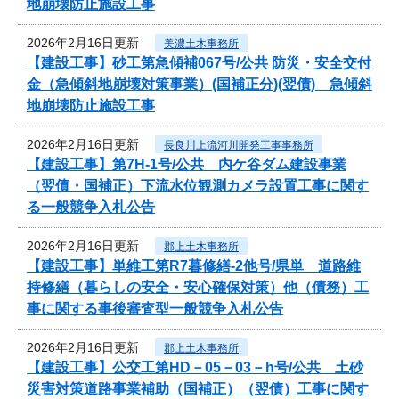
地崩壊防止施設工事
2026年2月16日更新
美濃土木事務所
【建設工事】砂工第急傾補067号/公共 防災・安全交付
金（急傾斜地崩壊対策事業）(国補正分)(翌債) 急傾斜
地崩壊防止施設工事
2026年2月16日更新
長良川上流河川開発工事事務所
【建設工事】第7H-1号/公共 内ケ谷ダム建設事業
（翌債・国補正）下流水位観測カメラ設置工事に関す
る一般競争入札公告
2026年2月16日更新
郡上土木事務所
【建設工事】単維工第R7暮修繕-2他号/県単 道路維
持修繕（暮らしの安全・安心確保対策）他（債務）工
事に関する事後審査型一般競争入札公告
2026年2月16日更新
郡上土木事務所
【建設工事】公交工第HD－05－03－h号/公共 土砂
災害対策道路事業補助（国補正）（翌債）工事に関す