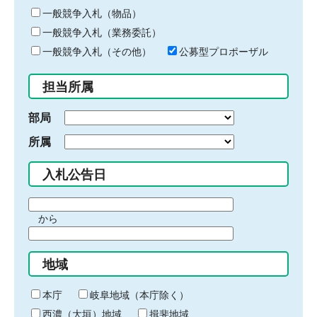
ー
一般競争入札（物品）
ワ
一般競争入札（業務委託）
ー
ド
一般競争入札（その他）
公募型プロポーザル
を
入
担当所属
力
部局
所属
入札公告日
期
から
間
期
の
間
始
地域
の
ま
終
り
わ
本庁
岐阜地域（本庁除く）
り
西濃（大垣）地域
揖斐地域