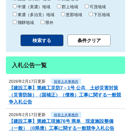
中濃（美濃）地域
郡上地域
可茂地域
東濃（多治見）地域
恵那地域
下呂地域
飛騨地域
県外
入札公告一覧
2026年2月17日更新
揖斐土木事務所
【建設工事】第維工災防7－1号 公共 土砂災害対策
（災害防除）（国補正）（債務）工事に関する一般競
争入札公告
2026年2月17日更新
揖斐土木事務所
【建設工事】第維工現施76号 県単 現道施設整備
（一般）（0県債）工事に関する一般競争入札公告