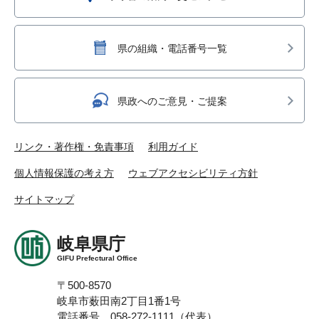
県の組織・電話番号一覧
県政へのご意見・ご提案
リンク・著作権・免責事項
利用ガイド
個人情報保護の考え方
ウェブアクセシビリティ方針
サイトマップ
岐阜県庁
GIFU Prefectural Office
〒500-8570
岐阜市薮田南2丁目1番1号
電話番号 058-272-1111（代表）