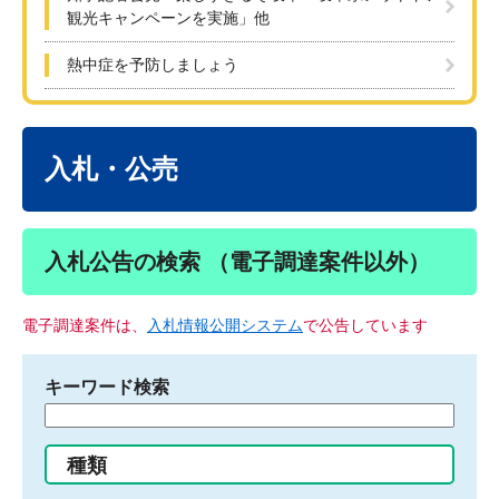
観光キャンペーンを実施」他
熱中症を予防しましょう
本
文
入札・公売
入札公告の検索 （電子調達案件以外）
電子調達案件は、
入札情報公開システム
で公告しています
キーワード検索
検
索
す
種類
る