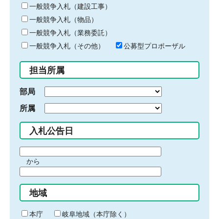
キ
一般競争入札（建設工事）
ー
一般競争入札（物品）
ワ
一般競争入札（業務委託）
ー
ド
一般競争入札（その他）
公募型プロポーザル
を
入
担当所属
力
部局
所属
入札公告日
期
から
間
期
の
間
始
地域
の
ま
終
り
わ
本庁
岐阜地域（本庁除く）