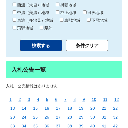
り
西濃（大垣）地域
揖斐地域
中濃（美濃）地域
郡上地域
可茂地域
東濃（多治見）地域
恵那地域
下呂地域
飛騨地域
県外
入札公告一覧
入札・公売情報はありません
1
2
3
4
5
6
7
8
9
10
11
12
13
14
15
16
17
18
19
20
21
22
23
24
25
26
27
28
29
30
31
32
33
34
35
36
37
38
39
40
41
42