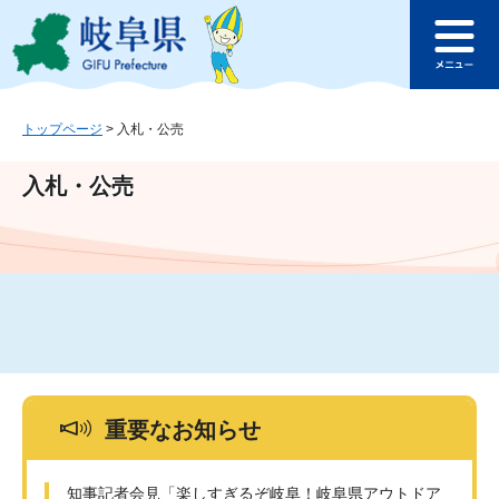
ペ
メ
このページの本文へ
ー
ニ
メ
ジ
ュ
ニ
の
ー
ュ
先
を
ー
頭
飛
トップページ
>
入札・公売
で
ば
す
し
入札・公売
。
て
本
文
へ
重要なお知らせ
知事記者会見「楽しすぎるぞ岐阜！岐阜県アウトドア