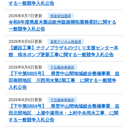
する一般競争入札公告
2026年8月7日更新
県産材流通課
令和8年度県産木製品欧州販路開拓業務委託に関する
一般競争入札公告
2026年8月6日更新
産業デジタル推進課
【建設工事】テクノプラザものづくり支援センター本
館 排水ポンプ更新工事に関する一般競争入札公告
2026年8月6日更新
下呂農林事務所
【下中第0805号】 県営中山間地域総合整備事業 益
田南部地区 川西用水第2期工事 に関する一般競争
入札公告
2026年8月6日更新
下呂農林事務所
【下中第0804号】 県営中山間地域総合整備事業 益
田北部地区 上湯中湯用水・上村中央用水工事 に関
する一般競争入札公告