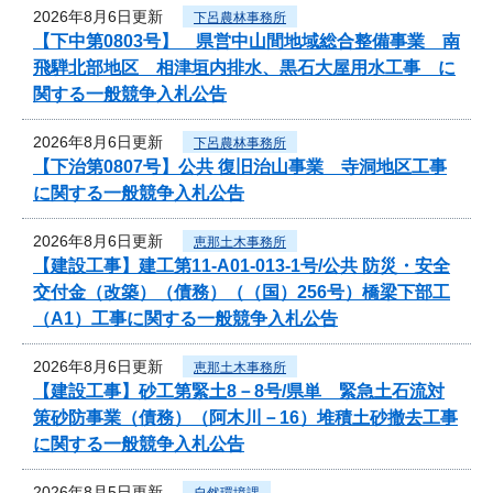
2026年8月6日更新
下呂農林事務所
【下中第0803号】 県営中山間地域総合整備事業 南
飛騨北部地区 相津垣内排水、黒石大屋用水工事 に
関する一般競争入札公告
2026年8月6日更新
下呂農林事務所
【下治第0807号】公共 復旧治山事業 寺洞地区工事
に関する一般競争入札公告
2026年8月6日更新
恵那土木事務所
【建設工事】建工第11-A01-013-1号/公共 防災・安全
交付金（改築）（債務）（（国）256号）橋梁下部工
（A1）工事に関する一般競争入札公告
2026年8月6日更新
恵那土木事務所
【建設工事】砂工第緊土8－8号/県単 緊急土石流対
策砂防事業（債務）（阿木川－16）堆積土砂撤去工事
に関する一般競争入札公告
2026年8月5日更新
自然環境課