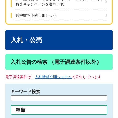
観光キャンペーンを実施」他
熱中症を予防しましょう
本
文
入札・公売
入札公告の検索 （電子調達案件以外）
電子調達案件は、
入札情報公開システム
で公告しています
キーワード検索
検
索
す
種類
る