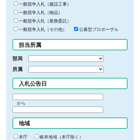
キ
一般競争入札（建設工事）
ー
一般競争入札（物品）
ワ
一般競争入札（業務委託）
ー
ド
一般競争入札（その他）
公募型プロポーザル
を
入
担当所属
力
部局
所属
入札公告日
期
から
間
期
の
間
始
地域
の
ま
終
り
わ
本庁
岐阜地域（本庁除く）