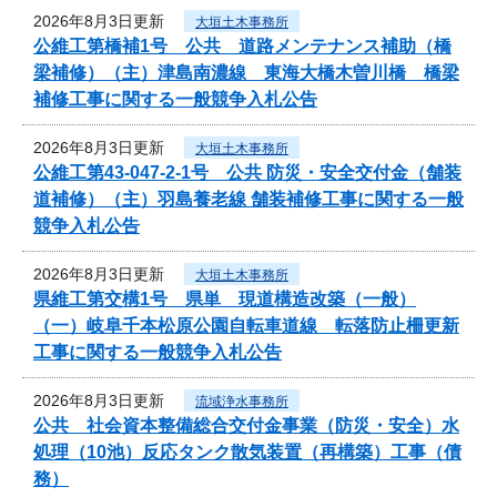
2026年8月3日更新
大垣土木事務所
公維工第橋補1号 公共 道路メンテナンス補助（橋
梁補修）（主）津島南濃線 東海大橋木曽川橋 橋梁
補修工事に関する一般競争入札公告
2026年8月3日更新
大垣土木事務所
公維工第43-047-2-1号 公共 防災・安全交付金（舗装
道補修）（主）羽島養老線 舗装補修工事に関する一般
競争入札公告
2026年8月3日更新
大垣土木事務所
県維工第交構1号 県単 現道構造改築（一般）
（一）岐阜千本松原公園自転車道線 転落防止柵更新
工事に関する一般競争入札公告
2026年8月3日更新
流域浄水事務所
公共 社会資本整備総合交付金事業（防災・安全）水
処理（10池）反応タンク散気装置（再構築）工事（債
務）