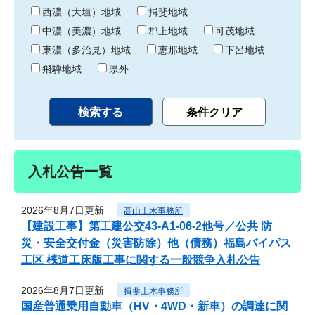
り
西濃（大垣）地域
揖斐地域
中濃（美濃）地域
郡上地域
可茂地域
東濃（多治見）地域
恵那地域
下呂地域
飛騨地域
県外
入札公告一覧
2026年8月7日更新
高山土木事務所
【建設工事】第工建公交43-A1-06-2他号／公共 防
災・安全交付金（災害防除）他（債務）福島バイパス
工区 桟道工床版工事に関する一般競争入札公告
2026年8月7日更新
揖斐土木事務所
国産普通乗用自動車（HV・4WD・新車）の調達に関