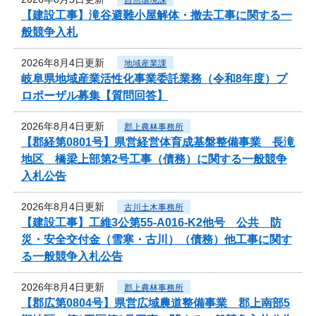
【建設工事】滝谷避難小屋解体・撤去工事に関する一
般競争入札
2026年8月4日更新
地域産業課
岐阜県地域産業活性化事業委託業務（令和8年度）プ
ロポーザル募集【質問回答】
2026年8月4日更新
郡上農林事務所
【郡経第0801号】県営経営体育成基盤整備事業 長滝
地区 橋梁上部第2号工事（債務）に関する一般競争
入札公告
2026年8月4日更新
古川土木事務所
【建設工事】工維3公第55-A016-K2他号 公共 防
災・安全交付金（雪寒・古川）（債務）他工事に関す
る一般競争入札公告
2026年8月4日更新
郡上農林事務所
【郡広第0804号】県営広域農道整備事業 郡上南部5