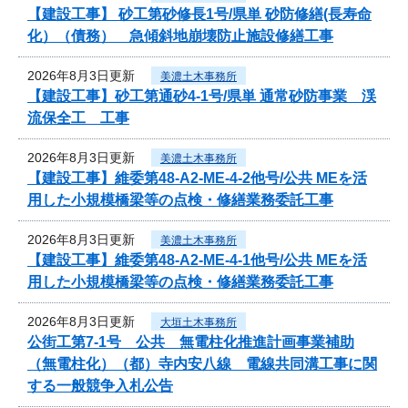
【建設工事】 砂工第砂修長1号/県単 砂防修繕(長寿命
化）（債務） 急傾斜地崩壊防止施設修繕工事
2026年8月3日更新
美濃土木事務所
【建設工事】砂工第通砂4-1号/県単 通常砂防事業 渓
流保全工 工事
2026年8月3日更新
美濃土木事務所
【建設工事】維委第48-A2-ME-4-2他号/公共 MEを活
用した小規模橋梁等の点検・修繕業務委託工事
2026年8月3日更新
美濃土木事務所
【建設工事】維委第48-A2-ME-4-1他号/公共 MEを活
用した小規模橋梁等の点検・修繕業務委託工事
2026年8月3日更新
大垣土木事務所
公街工第7-1号 公共 無電柱化推進計画事業補助
（無電柱化）（都）寺内安八線 電線共同溝工事に関
する一般競争入札公告