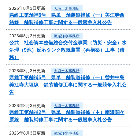
2026年8月3日更新
大垣土木事務所
県維工第舗補6号 県単 舗装道補修（一）美江寺西
結線 舗装補修工事に関する一般競争入札公告
2026年8月3日更新
流域浄水事務所
公共 社会資本整備総合交付金事業（防災・安全）水
処理（9池）反応タンク散気装置（再構築）工事（債
務）
2026年8月3日更新
大垣土木事務所
県維工第舗補5号 県単 舗装道補修（一）曽井中島
美江寺大垣線 舗装補修工事に関する一般競争入札公
告
2026年8月3日更新
大垣土木事務所
県維工第舗補2号 県単 舗装道補修（主）南濃関ケ
原線 舗装補修工事に関する一般競争入札公告
2026年8月3日更新
流域浄水事務所