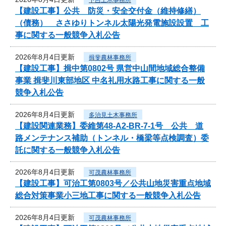
【建設工事】公共 防災・安全交付金（維持修繕）
（債務） ささゆりトンネル太陽光発電施設設置 工
事に関する一般競争入札公告
2026年8月4日更新
揖斐農林事務所
【建設工事】揖中第0802号 県営中山間地域総合整備
事業 揖斐川東部地区 中名礼用水路工事に関する一般
競争入札公告
2026年8月4日更新
多治見土木事務所
【建設関連業務】委維第48-A2-BR-7-1号 公共 道
路メンテナンス補助（トンネル・橋梁等点検調査）委
託に関する一般競争入札公告
2026年8月4日更新
可茂農林事務所
【建設工事】可治工第0803号／公共山地災害重点地域
総合対策事業小三地工事に関する一般競争入札公告
2026年8月4日更新
可茂農林事務所