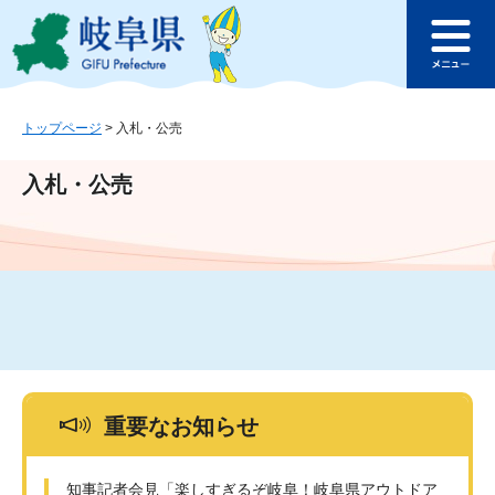
ペ
メ
このページの本文へ
ー
ニ
メ
ジ
ュ
ニ
の
ー
ュ
先
を
ー
頭
飛
トップページ
>
入札・公売
で
ば
す
し
入札・公売
。
て
本
文
へ
重要なお知らせ
知事記者会見「楽しすぎるぞ岐阜！岐阜県アウトドア