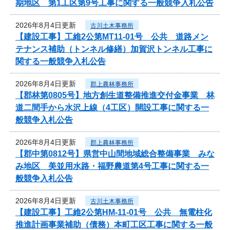
期地区 第1工区第9号工事に関する一般競争入札公告
2026年8月4日更新
古川土木事務所
【建設工事】工維2公第MT11-01号 公共 道路メン
テナンス補助（トンネル修繕）加賀沢トンネル工事に
関する一般競争入札公告
2026年8月4日更新
郡上農林事務所
【郡林第0805号】地方創生道整備推進交付金事業 林
道二間手から水沢上線（4工区）開設工事に関する一
般競争入札公告
2026年8月4日更新
郡上農林事務所
【郡中第0812号】県営中山間地域総合整備事業 みな
み地区 美並用水路・福野農道第4号工事に関する一
般競争入札公告
2026年8月4日更新
古川土木事務所
【建設工事】工維2公第HM-11-01号 公共 無電柱化
推進計画事業補助（債務）本町工区工事に関する一般