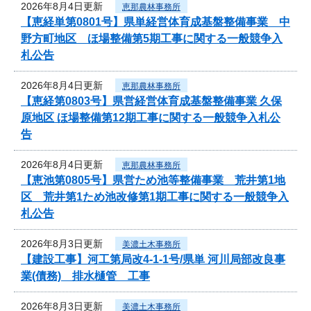
2026年8月4日更新
恵那農林事務所
【恵経単第0801号】県単経営体育成基盤整備事業 中
野方町地区 ほ場整備第5期工事に関する一般競争入
札公告
2026年8月4日更新
恵那農林事務所
【恵経第0803号】県営経営体育成基盤整備事業 久保
原地区 ほ場整備第12期工事に関する一般競争入札公
告
2026年8月4日更新
恵那農林事務所
【恵池第0805号】県営ため池等整備事業 荒井第1地
区 荒井第1ため池改修第1期工事に関する一般競争入
札公告
2026年8月3日更新
美濃土木事務所
【建設工事】河工第局改4-1-1号/県単 河川局部改良事
業(債務) 排水樋管 工事
2026年8月3日更新
美濃土木事務所