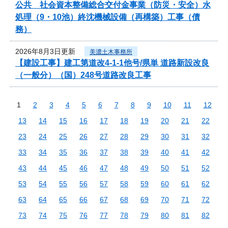
公共 社会資本整備総合交付金事業（防災・安全）水
処理（9・10池）終沈機械設備（再構築）工事（債
務）
2026年8月3日更新
美濃土木事務所
【建設工事】建工第道改4-1-1他号/県単 道路新設改良
（一般分）（国）248号道路改良工事
1
2
3
4
5
6
7
8
9
10
11
12
13
14
15
16
17
18
19
20
21
22
23
24
25
26
27
28
29
30
31
32
33
34
35
36
37
38
39
40
41
42
43
44
45
46
47
48
49
50
51
52
53
54
55
56
57
58
59
60
61
62
63
64
65
66
67
68
69
70
71
72
73
74
75
76
77
78
79
80
81
82