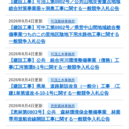
【建設工事】可治工第0802号／公共山地災害重点地域
総合対策事業垂ヶ洞奥工事に関する一般競争入札公告
2026年8月4日更新
可茂農林事務所
【建設工事】可中工第0802号／県営中山間地域総合整
備事業つちのこの里地区陰地下用水路他工事に関する
一般競争入札公告
2026年8月4日更新
可茂土木事務所
【建設工事】公共 統合河川環境整備事業（債務）工
事/工河第環8-1号に関する一般競争入札公告
2026年8月4日更新
可茂土木事務所
【建設工事】県単 道路新設改良（一般分）工事 /工
建1単第道改-6-10-1号に関する一般競争入札公告
2026年8月4日更新
恵那農林事務所
【恵林第0803号】公共 森林環境保全整備事業 林業
専用道船岩線開設工事に関する一般競争入札公告