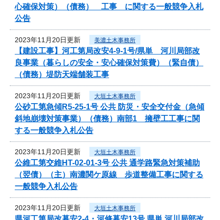
心確保対策）（債務） 工事 に関する一般競争入札
公告
2023年11月20日更新
美濃土木事務所
【建設工事】河工第局改安4-9-1号/県単 河川局部改
良事業（暮らしの安全・安心確保対策費）（緊自債）
（債務）堤防天端舗装工事
2023年11月20日更新
大垣土木事務所
公砂工第急傾R5-25-1号 公共 防災・安全交付金（急傾
斜地崩壊対策事業）（債務）南部1 擁壁工工事に関
する一般競争入札公告
2023年11月20日更新
大垣土木事務所
公維工第交維HT-02-01-3号 公共 通学路緊急対策補助
（翌債）（主）南濃関ケ原線 歩道整備工事に関する
一般競争入札公告
2023年11月20日更新
大垣土木事務所
県河工第局改暮安2-4・河修暮安13号 県単 河川局部改