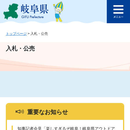
ペ
メ
このページの本文へ
ー
ニ
メ
ジ
ュ
ニ
の
ー
ュ
先
を
ー
頭
飛
トップページ
>
入札・公売
で
ば
す
し
入札・公売
。
て
本
文
へ
重要なお知らせ
知事記者会見「楽しすぎるぞ岐阜！岐阜県アウトドア