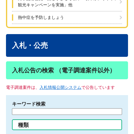
観光キャンペーンを実施」他
熱中症を予防しましょう
本
文
入札・公売
入札公告の検索 （電子調達案件以外）
電子調達案件は、
入札情報公開システム
で公告しています
キーワード検索
検
索
す
種類
る