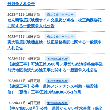
般競争入札公告
2023年11月16日更新
森林文化アカデミー
せん断強度試験機オイル交換及び点検・校正業務委託
に関する一般競争入札公告
2023年11月16日更新
森林文化アカデミー
実大強度試験機点検・校正業務委託に関する一般競争
入札公告
2023年11月14日更新
可茂農林事務所
【建設工事】可池工第0506号／県営ため池等整備事業
前沢地区前沢ため池工事に関する一般競争入札公告
2023年11月14日更新
可茂土木事務所
【建設工事】公共 道路メンテナンス補助（橋梁補
修）（翌債）工事/工維3第MK06-05-1他号
2023年11月14日更新
中濃農林事務所
【中か第0503号】公共 県営かんがい排水事業（保全