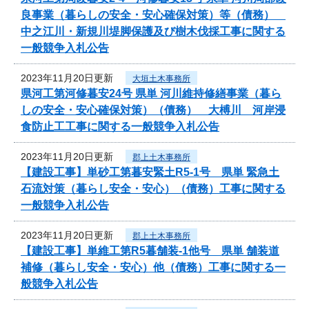
良事業（暮らしの安全・安心確保対策）等（債務）
中之江川・新規川堤脚保護及び樹木伐採工事に関する
一般競争入札公告
2023年11月20日更新
大垣土木事務所
県河工第河修暮安24号 県単 河川維持修繕事業（暮ら
しの安全・安心確保対策）（債務） 大榑川 河岸浸
食防止工工事に関する一般競争入札公告
2023年11月20日更新
郡上土木事務所
【建設工事】単砂工第暮安緊土R5-1号 県単 緊急土
石流対策（暮らし安全・安心）（債務）工事に関する
一般競争入札公告
2023年11月20日更新
郡上土木事務所
【建設工事】単維工第R5暮舗装-1他号 県単 舗装道
補修（暮らし安全・安心）他（債務）工事に関する一
般競争入札公告