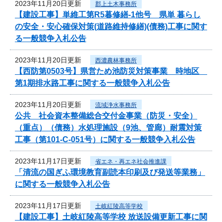
2023年11月20日更新
郡上土木事務所
【建設工事】単維工第R5暮修繕-1他号 県単 暮らし
の安全・安心確保対策(道路維持修繕)(債務)工事に関す
る一般競争入札公告
2023年11月20日更新
西濃農林事務所
【西防第0503号】県営ため池防災対策事業 時地区
第1期排水路工事に関する一般競争入札公告
2023年11月20日更新
流域浄水事務所
公共 社会資本整備総合交付金事業（防災・安全）
（重点）（債務）水処理施設（9池、管廊）耐震対策
工事（第101-C-051号）に関する一般競争入札公告
2023年11月17日更新
省エネ・再エネ社会推進課
「清流の国ぎふ環境教育副読本印刷及び発送等業務」
に関する一般競争入札公告
2023年11月17日更新
土岐紅陵高等学校
【建設工事】土岐紅陵高等学校 放送設備更新工事に関