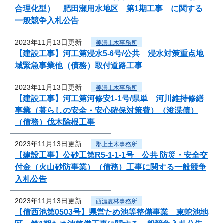
合理化型） 肥田瀬用水地区 第1期工事 に関する
一般競争入札公告
2023年11月13日更新
美濃土木事務所
【建設工事】河工第浸水5-6号/公共 浸水対策重点地
域緊急事業他（債務）取付道路工事
2023年11月13日更新
美濃土木事務所
【建設工事】河工第河修安1-1号/県単 河川維持修繕
事業（暮らしの安全・安心確保対策費）（浚渫債）
（債務）伐木除根工事
2023年11月13日更新
郡上土木事務所
【建設工事】公砂工第R5-1-1-1号 公共 防災・安全交
付金（火山砂防事業）（債務）工事に関する一般競争
入札公告
2023年11月13日更新
西濃農林事務所
【債西池第0503号】県営ため池等整備事業 東蛇池地