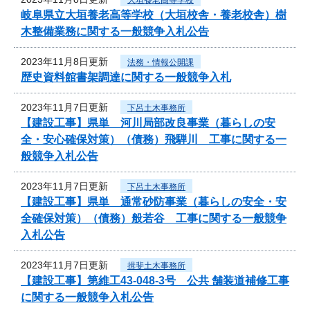
岐阜県立大垣養老高等学校（大垣校舎・養老校舎）樹
木整備業務に関する一般競争入札公告
2023年11月8日更新
法務・情報公開課
歴史資料館書架調達に関する一般競争入札
2023年11月7日更新
下呂土木事務所
【建設工事】県単 河川局部改良事業（暮らしの安
全・安心確保対策）（債務）飛騨川 工事に関する一
般競争入札公告
2023年11月7日更新
下呂土木事務所
【建設工事】県単 通常砂防事業（暮らしの安全・安
全確保対策）（債務）般若谷 工事に関する一般競争
入札公告
2023年11月7日更新
揖斐土木事務所
【建設工事】第維工43-048-3号 公共 舗装道補修工事
に関する一般競争入札公告