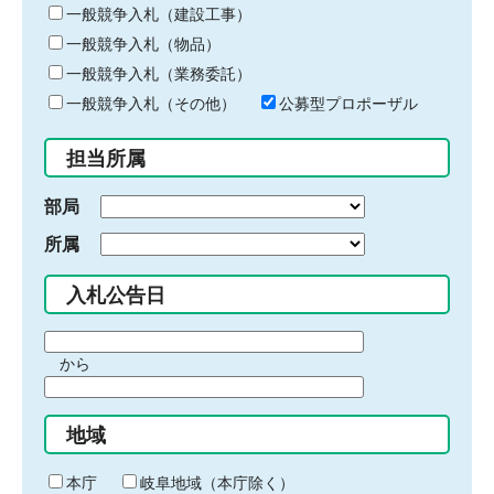
キ
一般競争入札（建設工事）
ー
一般競争入札（物品）
ワ
一般競争入札（業務委託）
ー
ド
一般競争入札（その他）
公募型プロポーザル
を
入
担当所属
力
部局
所属
入札公告日
期
から
間
期
の
間
始
地域
の
ま
終
り
わ
本庁
岐阜地域（本庁除く）