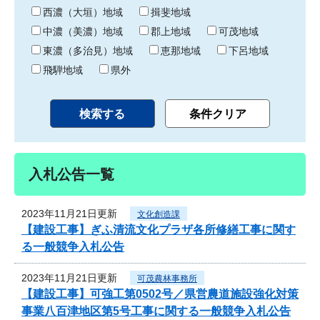
り
西濃（大垣）地域
揖斐地域
中濃（美濃）地域
郡上地域
可茂地域
東濃（多治見）地域
恵那地域
下呂地域
飛騨地域
県外
入札公告一覧
2023年11月21日更新
文化創造課
【建設工事】ぎふ清流文化プラザ各所修繕工事に関す
る一般競争入札公告
2023年11月21日更新
可茂農林事務所
【建設工事】可強工第0502号／県営農道施設強化対策
事業八百津地区第5号工事に関する一般競争入札公告