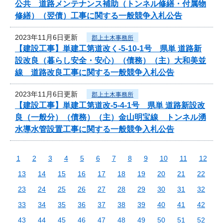
公共 道路メンテナンス補助（トンネル修繕・付属物
修繕）（翌債）工事に関する一般競争入札公告
2023年11月6日更新
郡上土木事務所
【建設工事】単建工第道改く-5-10-1号 県単 道路新
設改良（暮らし安全・安心）（債務）（主）大和美並
線 道路改良工事に関する一般競争入札公告
2023年11月6日更新
郡上土木事務所
【建設工事】単建工第道改-5-4-1号 県単 道路新設改
良（一般分）（債務）（主）金山明宝線 トンネル湧
水導水管設置工事に関する一般競争入札公告
1
2
3
4
5
6
7
8
9
10
11
12
13
14
15
16
17
18
19
20
21
22
23
24
25
26
27
28
29
30
31
32
33
34
35
36
37
38
39
40
41
42
43
44
45
46
47
48
49
50
51
52