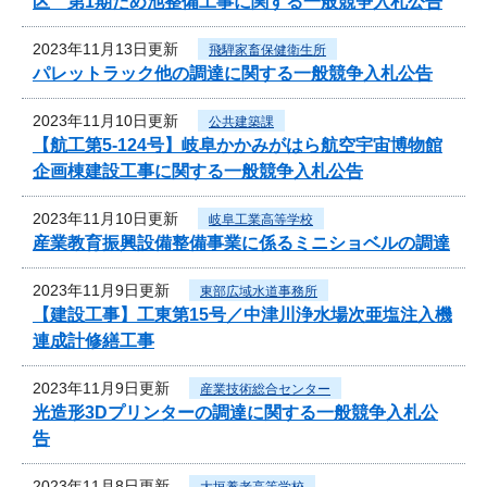
区 第1期ため池整備工事に関する一般競争入札公告
2023年11月13日更新
飛騨家畜保健衛生所
パレットラック他の調達に関する一般競争入札公告
2023年11月10日更新
公共建築課
【航工第5-124号】岐阜かかみがはら航空宇宙博物館
企画棟建設工事に関する一般競争入札公告
2023年11月10日更新
岐阜工業高等学校
産業教育振興設備整備事業に係るミニショベルの調達
2023年11月9日更新
東部広域水道事務所
【建設工事】工東第15号／中津川浄水場次亜塩注入機
連成計修繕工事
2023年11月9日更新
産業技術総合センター
光造形3Dプリンターの調達に関する一般競争入札公
告
2023年11月8日更新
大垣養老高等学校