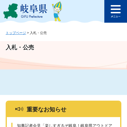
ペ
メ
このページの本文へ
ー
ニ
メ
ジ
ュ
ニ
の
ー
ュ
先
を
ー
頭
飛
トップページ
>
入札・公売
で
ば
す
し
入札・公売
。
て
本
文
へ
重要なお知らせ
知事記者会見「楽しすぎるぞ岐阜！岐阜県アウトドア