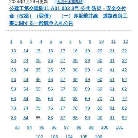
2024年1月29日更新
大垣土木事務所
公建工第交建防11-A01-003-3号 公共 防災・安全交付
金（改築）（翌債） （一）赤坂垂井線 道路改良工
事に関する一般競争入札公告
1
2
3
4
5
6
7
8
9
10
11
12
13
14
15
16
17
18
19
20
21
22
23
24
25
26
27
28
29
30
31
32
33
34
35
36
37
38
39
40
41
42
43
44
45
46
47
48
49
50
51
52
53
54
55
56
57
58
59
60
61
62
63
64
65
66
67
68
69
70
71
72
73
74
75
76
77
78
79
80
81
82
83
84
85
86
87
88
89
90
91
92
93
94
95
96
97
98
99
100
101
102
103
104
105
106