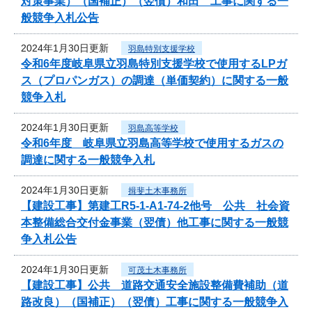
対策事業）（国補正）（翌債）和田 工事に関する一
般競争入札公告
2024年1月30日更新
羽島特別支援学校
令和6年度岐阜県立羽島特別支援学校で使用するLPガ
ス（プロパンガス）の調達（単価契約）に関する一般
競争入札
2024年1月30日更新
羽島高等学校
令和6年度 岐阜県立羽島高等学校で使用するガスの
調達に関する一般競争入札
2024年1月30日更新
揖斐土木事務所
【建設工事】第建工R5-1-A1-74-2他号 公共 社会資
本整備総合交付金事業（翌債）他工事に関する一般競
争入札公告
2024年1月30日更新
可茂土木事務所
【建設工事】公共 道路交通安全施設整備費補助（道
路改良）（国補正）（翌債）工事に関する一般競争入