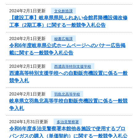
2024年2月1日更新
文化創造課
【建設工事】岐阜県県民ふれあい会館昇降機設備改修
工事（2期工事）に関する一般競争入札公告
2024年2月1日更新
秘書広報課
令和6年度岐阜県公式ホームページへのバナー広告掲
載に関する一般競争入札公告
2024年2月1日更新
西濃高等特別支援学校
西濃高等特別支援学校への自動販売機設置に係る一般
競争入札
2024年2月1日更新
羽島北高等学校
岐阜県立羽島北高等学校自動販売機設置に係る一般競
争入札
2024年1月31日更新
多治見警察署
令和6年度多治見警察署本館他各施設で使用するプロ
パンガスの購入（単価契約）に関する一般競争入札公