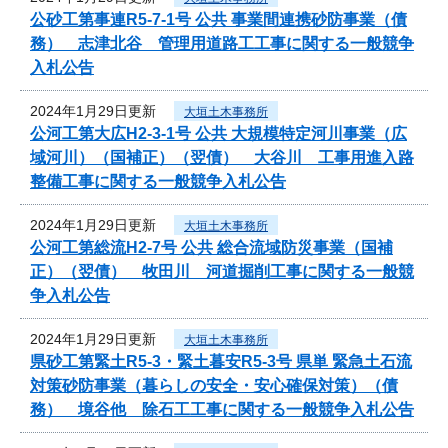
公砂工第事連R5-7-1号 公共 事業間連携砂防事業（債
務） 志津北谷 管理用道路工工事に関する一般競争
入札公告
2024年1月29日更新
大垣土木事務所
公河工第大広H2-3-1号 公共 大規模特定河川事業（広
域河川）（国補正）（翌債） 大谷川 工事用進入路
整備工事に関する一般競争入札公告
2024年1月29日更新
大垣土木事務所
公河工第総流H2-7号 公共 総合流域防災事業（国補
正）（翌債） 牧田川 河道掘削工事に関する一般競
争入札公告
2024年1月29日更新
大垣土木事務所
県砂工第緊土R5-3・緊土暮安R5-3号 県単 緊急土石流
対策砂防事業（暮らしの安全・安心確保対策）（債
務） 境谷他 除石工工事に関する一般競争入札公告