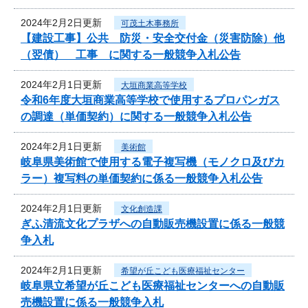
2024年2月2日更新
可茂土木事務所
【建設工事】公共 防災・安全交付金（災害防除）他
（翌債） 工事 に関する一般競争入札公告
2024年2月1日更新
大垣商業高等学校
令和6年度大垣商業高等学校で使用するプロパンガス
の調達（単価契約）に関する一般競争入札公告
2024年2月1日更新
美術館
岐阜県美術館で使用する電子複写機（モノクロ及びカ
ラー）複写料の単価契約に係る一般競争入札公告
2024年2月1日更新
文化創造課
ぎふ清流文化プラザへの自動販売機設置に係る一般競
争入札
2024年2月1日更新
希望が丘こども医療福祉センター
岐阜県立希望が丘こども医療福祉センターへの自動販
売機設置に係る一般競争入札