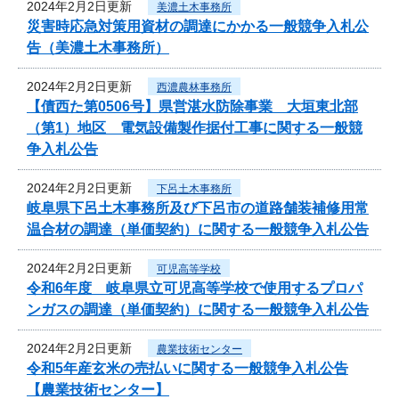
2024年2月2日更新
美濃土木事務所
災害時応急対策用資材の調達にかかる一般競争入札公
告（美濃土木事務所）
2024年2月2日更新
西濃農林事務所
【債西た第0506号】県営湛水防除事業 大垣東北部
（第1）地区 電気設備製作据付工事に関する一般競
争入札公告
2024年2月2日更新
下呂土木事務所
岐阜県下呂土木事務所及び下呂市の道路舗装補修用常
温合材の調達（単価契約）に関する一般競争入札公告
2024年2月2日更新
可児高等学校
令和6年度 岐阜県立可児高等学校で使用するプロパ
ンガスの調達（単価契約）に関する一般競争入札公告
2024年2月2日更新
農業技術センター
令和5年産玄米の売払いに関する一般競争入札公告
【農業技術センター】