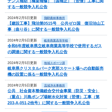
ナンス補助（橋梁補修）（国補正）（翌債）工事に関
する一般競争入札公告
2024年2月5日更新
飛騨農林事務所
【建設工事】飛治第0515号 公共ゼロ国 復旧治山工
事（曲り谷）に関する一般競争入札公告
2024年2月5日更新
岐阜商業高等学校
令和6年度岐阜県立岐阜商業高等学校で使用するガス
の調達に関する一般競争入札公告
2024年2月5日更新
地域スポーツ課
岐阜県クリスタルパーク恵那スケート場への自動販売
機の設置に係る一般競争入札公告
2024年2月5日更新
流域浄水事務所
公共 社会資本整備総合交付金事業（防災・安全）
（重点）川島ポンプ場耐水化対策（翌債）工事（第
203-A-051-2他号）に関する一般競争入札公告