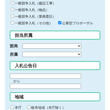
キ
一般競争入札（建設工事）
ー
一般競争入札（物品）
ワ
一般競争入札（業務委託）
ー
ド
一般競争入札（その他）
公募型プロポーザル
を
入
担当所属
力
部局
所属
入札公告日
期
から
間
期
の
間
始
地域
の
ま
終
り
わ
本庁
岐阜地域（本庁除く）