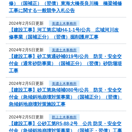
修）（国補正）（翌債）東海大橋長良川橋 橋梁補修
工事に関する一般競争入札公告
2024年2月5日更新
美濃土木事務所
【建設工事】河工第広域H4-1-1号/公共 広域河川改
修事業（国補正分）（翌債）掘削護岸工事
2024年2月5日更新
美濃土木事務所
【建設工事】砂工第通砂補019号/公共 防災・安全交
付金（通常砂防事業）（国補正分）（翌債）砂防堰堤
工事
2024年2月5日更新
美濃土木事務所
【建設工事】砂工第急傾補080号/公共 防災・安全交
付金（急傾斜地崩壊対策事業）（国補正分）（翌債）
急傾斜地崩壊対策施設工事
2024年2月5日更新
郡上土木事務所
【建設工事】公砂工第R5-88-2号 公共 防災・安全交
付金（急傾斜地崩壊対策事業）（国補正・翌債）工事