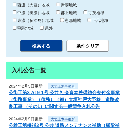
り
西濃（大垣）地域
揖斐地域
中濃（美濃）地域
郡上地域
可茂地域
東濃（多治見）地域
恵那地域
下呂地域
飛騨地域
県外
入札公告一覧
2024年2月5日更新
大垣土木事務所
公街工第3-A19-1号 公共 社会資本整備総合交付金事業
（街路事業）（債務）（都）大垣神戸大野線 道路改
良工事 （その1）に関する一般競争入札公告
2024年2月5日更新
大垣土木事務所
公維工第橋補3号 公共 道路メンテナンス補助（橋梁補