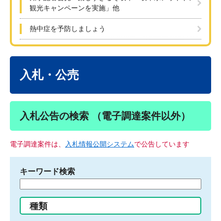
観光キャンペーンを実施」他
熱中症を予防しましょう
本
文
入札・公売
入札公告の検索 （電子調達案件以外）
電子調達案件は、
入札情報公開システム
で公告しています
キーワード検索
検
索
す
種類
る