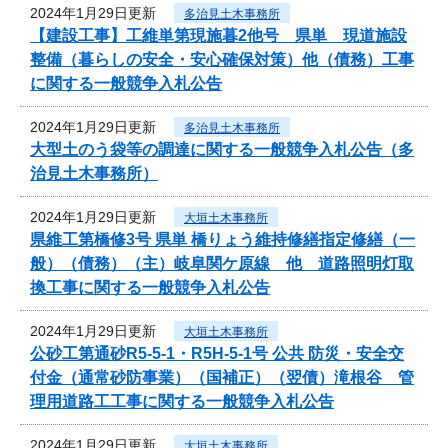
2024年1月29日更新
多治見土木事務所
【建設工事】工維単第現施暮2他号 県単 現道施設
整備（暮らしの安全・安心確保対策）他（債務）工事
に関する一般競争入札公告
2024年1月29日更新
多治見土木事務所
大型土のう袋等の調達に関する一般競争入札公告（多
治見土木事務所）
2024年1月29日更新
大垣土木事務所
県維工第橋修3号 県単 橋りょう維持修繕指定修繕（一
般）（債務）（主）岐阜関ケ原線 他 道路照明灯取
換工事に関する一般競争入札公告
2024年1月29日更新
大垣土木事務所
公砂工第通砂R5-5-1・R5H-5-1号 公共 防災・安全交
付金（通常砂防事業）（国補正）（翌債）滝根谷 管
理用道路工工事に関する一般競争入札公告
2024年1月29日更新
大垣土木事務所