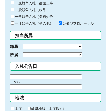
キ
一般競争入札（建設工事）
ー
一般競争入札（物品）
ワ
一般競争入札（業務委託）
ー
ド
一般競争入札（その他）
公募型プロポーザル
を
入
担当所属
力
部局
所属
入札公告日
期
から
間
期
の
間
始
地域
の
ま
終
り
わ
本庁
岐阜地域（本庁除く）