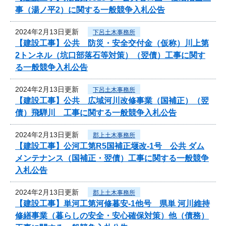
事（湯ノ平2）に関する一般競争入札公告
2024年2月13日更新
下呂土木事務所
【建設工事】公共 防災・安全交付金（仮称）川上第
2トンネル（坑口部落石等対策）（翌債）工事に関す
る一般競争入札公告
2024年2月13日更新
下呂土木事務所
【建設工事】公共 広域河川改修事業（国補正）（翌
債）飛騨川 工事に関する一般競争入札公告
2024年2月13日更新
郡上土木事務所
【建設工事】公河工第R5国補正堰改-1号 公共 ダム
メンテナンス（国補正・翌債）工事に関する一般競争
入札公告
2024年2月13日更新
郡上土木事務所
【建設工事】単河工第河修暮安-1他号 県単 河川維持
修繕事業（暮らしの安全・安心確保対策）他（債務）