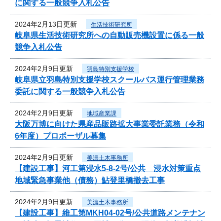
に関する一般競争入札公告
2024年2月13日更新
生活技術研究所
岐阜県生活技術研究所への自動販売機設置に係る一般
競争入札公告
2024年2月9日更新
羽島特別支援学校
岐阜県立羽島特別支援学校スクールバス運行管理業務
委託に関する一般競争入札公告
2024年2月9日更新
地域産業課
大阪万博に向けた県産品販路拡大事業委託業務（令和
6年度）プロポーザル募集
2024年2月9日更新
美濃土木事務所
【建設工事】河工第浸水5-8-2号/公共 浸水対策重点
地域緊急事業他（債務）鮎登里橋撤去工事
2024年2月9日更新
美濃土木事務所
【建設工事】維工第MKH04-02号/公共道路メンテナン