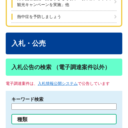
観光キャンペーンを実施」他
熱中症を予防しましょう
本
文
入札・公売
入札公告の検索 （電子調達案件以外）
電子調達案件は、
入札情報公開システム
で公告しています
キーワード検索
検
索
す
種類
る