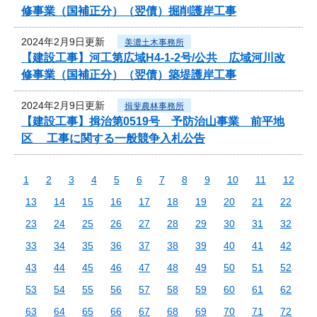
修事業（国補正分）（翌債）掘削護岸工事
2024年2月9日更新
美濃土木事務所
【建設工事】河工第広域H4-1-2号/公共 広域河川改
修事業（国補正分）（翌債）築堤護岸工事
2024年2月9日更新
揖斐農林事務所
【建設工事】揖治第0519号 予防治山事業 前平地
区 工事に関する一般競争入札公告
1
2
3
4
5
6
7
8
9
10
11
12
13
14
15
16
17
18
19
20
21
22
23
24
25
26
27
28
29
30
31
32
33
34
35
36
37
38
39
40
41
42
43
44
45
46
47
48
49
50
51
52
53
54
55
56
57
58
59
60
61
62
63
64
65
66
67
68
69
70
71
72