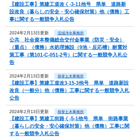
【建設工事】第建工道改く-3-11他号 県単 道路新
設改良（暮らしの安全・安心確保対策）他（債務）工
事に関する一般競争入札公告
2024年2月13日更新
流域浄水事務所
公共 社会資本整備総合交付金事業（防災・安全）
（重点）（債務）水処理施設（9池・反応槽）耐震対
策工事（第101-C-051-2号）に関する一般競争入札公
告
2024年2月13日更新
揖斐土木事務所
【建設工事】第建工道改3-15-3他号 県単 道路新設
改良（一般分）他（債務）工事に関する一般競争入札
公告
2024年2月13日更新
揖斐土木事務所
【建設工事】第建工街路く-5-1他号 県単 街路事業
（暮らしの安全・安心確保対策）他（債務）工事に関
する一般競争入札公告