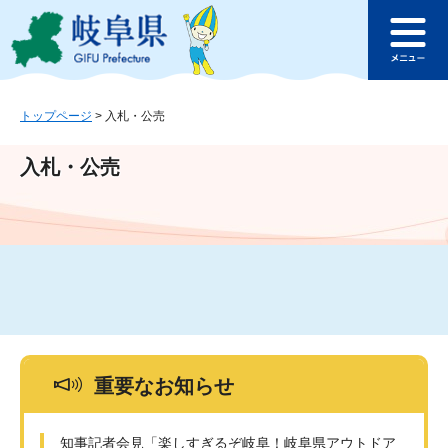
ペ
メ
このページの本文へ
ー
ニ
メ
ジ
ュ
ニ
の
ー
ュ
先
を
ー
頭
飛
トップページ
>
入札・公売
で
ば
す
し
入札・公売
。
て
本
文
へ
重要なお知らせ
知事記者会見「楽しすぎるぞ岐阜！岐阜県アウトドア