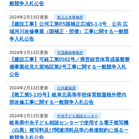
般競争入札公告
2024年2月13日更新
郡上土木事務所
【建設工事】公河工第R5国補正広域5-1-3号 公共 広
域河川改修事業（国補正・翌債）工事に関する一般競
争入札公告
2024年2月13日更新
可茂農林事務所
【建設工事】可経工第0502号／県営経営体育成基盤整
備事業佐見久室地区第2号工事に関する一般競争入札
公告
2024年2月13日更新
公共建築課
【教工第5-135号】岐阜北高等学校体育館屋根外壁内
部改修工事に関する一般競争入札公告
2024年2月13日更新
中央子ども相談センター
岐阜県中央子ども相談センターで使用する電子複写機
（白黒）複写料及び関連消耗品等の単価契約に係る一
般競争入札公告