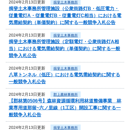
2024年2月13日更新
揖斐土木事務所
揖斐土木事務所管理施設（公衆街路灯B・低圧電力・
従量電灯A・従量電灯B・従量電灯C相当）における電
気需給契約（単価契約）に関する一般競争入札公告
2024年2月13日更新
揖斐土木事務所
揖斐土木事務所管理施設（定額電灯・公衆街路灯A相
当）における電気需給契約（単価契約）に関する一般
競争入札公告
2024年2月13日更新
揖斐土木事務所
八草トンネル（低圧）における電気需給契約に関する
一般競争入札公告
2024年2月13日更新
郡上農林事務所
【郡林第0506号】森林資源循環利用林道整備事業 林
業専用道那留~六ノ里線（1工区）開設工事に関する一
般競争入札公告
2024年2月13日更新
揖斐土木事務所