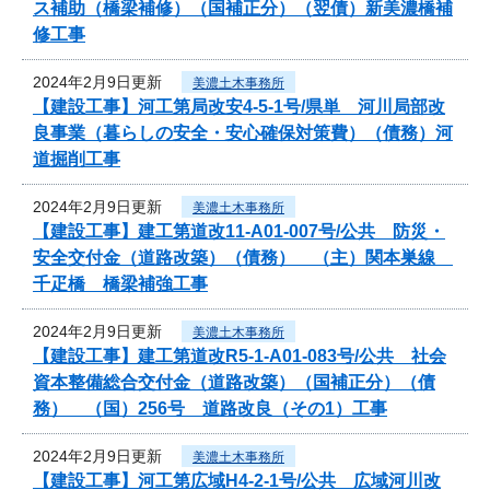
ス補助（橋梁補修）（国補正分）（翌債）新美濃橋補
修工事
2024年2月9日更新
美濃土木事務所
【建設工事】河工第局改安4-5-1号/県単 河川局部改
良事業（暮らしの安全・安心確保対策費）（債務）河
道掘削工事
2024年2月9日更新
美濃土木事務所
【建設工事】建工第道改11-A01-007号/公共 防災・
安全交付金（道路改築）（債務） （主）関本巣線
千疋橋 橋梁補強工事
2024年2月9日更新
美濃土木事務所
【建設工事】建工第道改R5-1-A01-083号/公共 社会
資本整備総合交付金（道路改築）（国補正分）（債
務） （国）256号 道路改良（その1）工事
2024年2月9日更新
美濃土木事務所
【建設工事】河工第広域H4-2-1号/公共 広域河川改