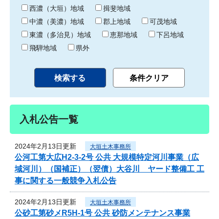
り
西濃（大垣）地域
揖斐地域
中濃（美濃）地域
郡上地域
可茂地域
東濃（多治見）地域
恵那地域
下呂地域
飛騨地域
県外
入札公告一覧
2024年2月13日更新
大垣土木事務所
公河工第大広H2-3-2号 公共 大規模特定河川事業（広
域河川）（国補正）（翌債）大谷川 ヤード整備工 工
事に関する一般競争入札公告
2024年2月13日更新
大垣土木事務所
公砂工第砂メR5H-1号 公共 砂防メンテナンス事業