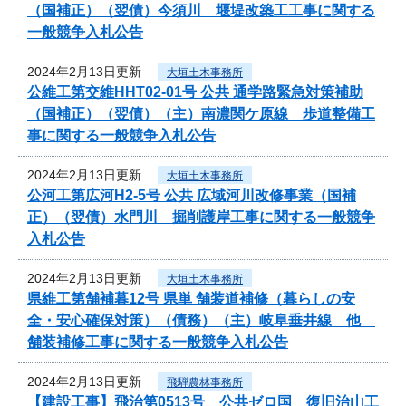
（国補正）（翌債）今須川 堰堤改築工工事に関する
一般競争入札公告
2024年2月13日更新
大垣土木事務所
公維工第交維HHT02-01号 公共 通学路緊急対策補助
（国補正）（翌債）（主）南濃関ケ原線 歩道整備工
事に関する一般競争入札公告
2024年2月13日更新
大垣土木事務所
公河工第広河H2-5号 公共 広域河川改修事業（国補
正）（翌債）水門川 掘削護岸工事に関する一般競争
入札公告
2024年2月13日更新
大垣土木事務所
県維工第舗補暮12号 県単 舗装道補修（暮らしの安
全・安心確保対策）（債務）（主）岐阜垂井線 他
舗装補修工事に関する一般競争入札公告
2024年2月13日更新
飛騨農林事務所
【建設工事】飛治第0513号 公共ゼロ国 復旧治山工