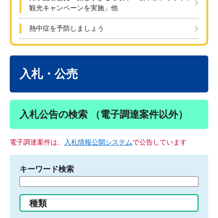
観光キャンペーンを実施」他
熱中症を予防しましょう
本
文
入札・公売
入札公告の検索 （電子調達案件以外）
電子調達案件は、
入札情報公開システム
で公告しています
キーワード検索
検
索
す
種類
る