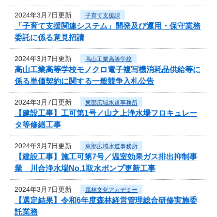
2024年3月7日更新
子育て支援課
「子育て支援関連システム」開発及び運用・保守業務
委託に係る意見招請
2024年3月7日更新
高山工業高等学校
高山工業高等学校モノクロ電子複写機消耗品供給等に
係る単価契約に関する一般競争入札公告
2024年3月7日更新
東部広域水道事務所
【建設工事】工可第1号／山之上浄水場フロキュレー
タ等修繕工事
2024年3月7日更新
東部広域水道事務所
【建設工事】施工可第7号／温室効果ガス排出抑制事
業 川合浄水場No.1取水ポンプ更新工事
2024年3月7日更新
森林文化アカデミー
【選定結果】令和6年度森林経営管理総合研修実施委
託業務