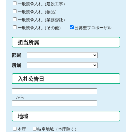
キ
一般競争入札（建設工事）
ー
一般競争入札（物品）
ワ
一般競争入札（業務委託）
ー
ド
一般競争入札（その他）
公募型プロポーザル
を
入
担当所属
力
部局
所属
入札公告日
期
から
間
期
の
間
始
地域
の
ま
終
り
わ
本庁
岐阜地域（本庁除く）