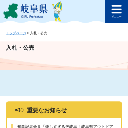
ペ
メ
このページの本文へ
ー
ニ
メ
ジ
ュ
ニ
の
ー
ュ
先
を
ー
頭
飛
トップページ
>
入札・公売
で
ば
す
し
入札・公売
。
て
本
文
へ
重要なお知らせ
知事記者会見「楽しすぎるぞ岐阜！岐阜県アウトドア