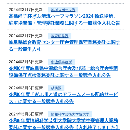
2024年3月7日更新
地域スポーツ課
高橋尚子杯ぎふ清流ハーフマラソン2024 輸送場所、
駐車場警備・管理委託業務に関する一般競争入札公告
2024年3月7日更新
教育研修課
岐阜県総合教育センター庁舎管理保守業務委託に関す
る一般競争入札
2024年3月6日更新
中濃県事務所
令和6年度岐阜県中濃総合庁舎及び郡上総合庁舎空調
設備保守点検業務委託に関する一般競争入札公告
2024年3月6日更新
砂防課
令和6年度「ぎふ川と道のアラームメール配信サービ
ス」に関する一般競争入札公告
2024年3月6日更新
情報科学芸術大学院大学
令和6年度情報科学芸術大学院大学学生寮管理人業務
委託に関する一般競争入札公告【入札終了しました】