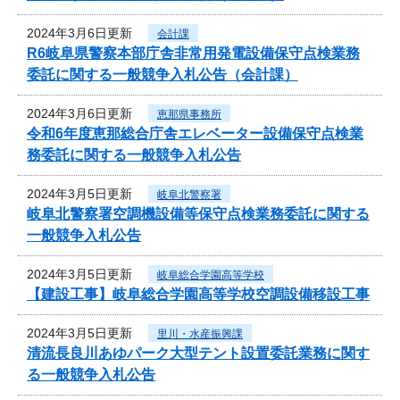
2024年3月6日更新
会計課
R6岐阜県警察本部庁舎非常用発電設備保守点検業務
委託に関する一般競争入札公告（会計課）
2024年3月6日更新
恵那県事務所
令和6年度恵那総合庁舎エレベーター設備保守点検業
務委託に関する一般競争入札公告
2024年3月5日更新
岐阜北警察署
岐阜北警察署空調機設備等保守点検業務委託に関する
一般競争入札公告
2024年3月5日更新
岐阜総合学園高等学校
【建設工事】岐阜総合学園高等学校空調設備移設工事
2024年3月5日更新
里川・水産振興課
清流長良川あゆパーク大型テント設置委託業務に関す
る一般競争入札公告