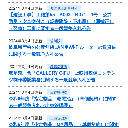
2024年3月4日更新
多治見土木事務所
【建設工事】工維第55－A003－B071－1号 公共
防災・安全交付金（災害防除・下小里）（国補正）
（翌債）工事に関する一般競争入札公告
2024年3月4日更新
管財課
岐阜県庁舎の公衆無線LAN用Wi-Fiルーターの賃貸借
に関する一般競争入札公告
2024年3月4日更新
秘書広報課
岐阜県庁舎「GALLERY GIFU」上映用映像コンテン
ツ制作委託業務に関する一般競争入札公告
2024年3月4日更新
出納管理課
令和6年度「指定物品 乾電池」（単価契約）に関す
る一般競争入札（出納管理課）
2024年3月4日更新
出納管理課
令和6年度「指定物品 OA用品」（単価契約）に関す