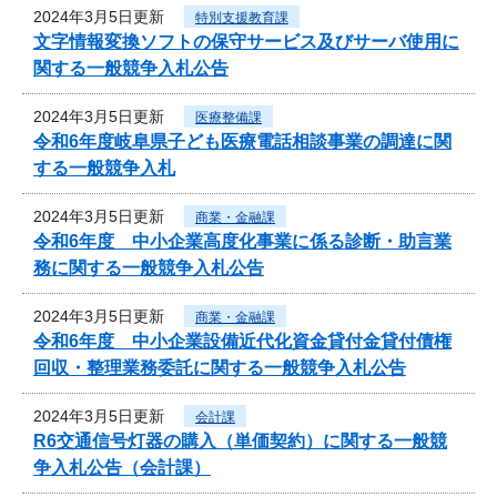
2024年3月5日更新
特別支援教育課
文字情報変換ソフトの保守サービス及びサーバ使用に
関する一般競争入札公告
2024年3月5日更新
医療整備課
令和6年度岐阜県子ども医療電話相談事業の調達に関
する一般競争入札
2024年3月5日更新
商業・金融課
令和6年度 中小企業高度化事業に係る診断・助言業
務に関する一般競争入札公告
2024年3月5日更新
商業・金融課
令和6年度 中小企業設備近代化資金貸付金貸付債権
回収・整理業務委託に関する一般競争入札公告
2024年3月5日更新
会計課
R6交通信号灯器の購入（単価契約）に関する一般競
争入札公告（会計課）