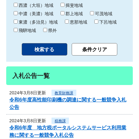
り
西濃（大垣）地域
揖斐地域
中濃（美濃）地域
郡上地域
可茂地域
東濃（多治見）地域
恵那地域
下呂地域
飛騨地域
県外
入札公告一覧
2024年3月8日更新
教育財務課
令和6年度高性能印刷機の調達に関する一般競争入札
公告
2024年3月8日更新
税務課
令和6年度 地方税ポータルシステムサービス利用業
務に関する一般競争入札公告