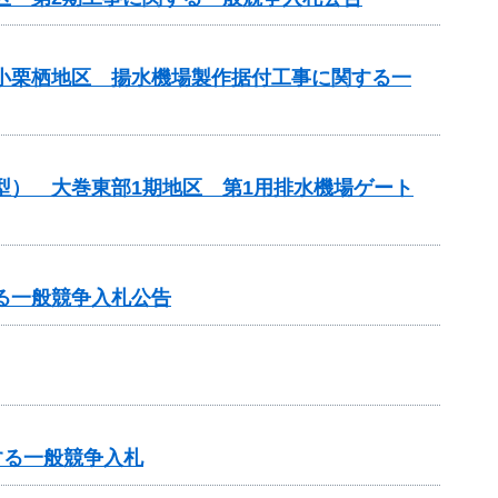
原小栗栖地区 揚水機場製作据付工事に関する一
型） 大巻東部1期地区 第1用排水機場ゲート
る一般競争入札公告
する一般競争入札