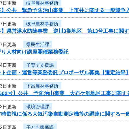
17日更新
岐阜農林事務所
事】公共 緊急予防治山事業 上市井に関する一般競争
17日更新
岐阜農林事務所
事】県営湛水防除事業 逆川3期地区 第13号工事に関
17日更新
県民生活課
守り人材向け講座開催業務委託
14日更新
子育て支援課
ント企画・運営等業務委託プロポーザル募集【選定結果
13日更新
下呂農林事務所
602号】公共 予防治山事業 大石ケ洞地区工事に関す
13日更新
環境管理課
常時監視に係る大気汚染自動測定機等の調達に関する一
12日更新
子ども家庭課