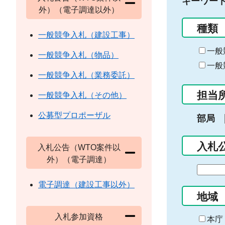
キーワー
外）（電子調達以外）
種類
一般競争入札（建設工事）
一般
一般競争入札（物品）
一般
一般競争入札（業務委託）
担当
一般競争入札（その他）
公募型プロポーザル
部局
入札
入札公告（WTO案件以
外）（電子調達）
期
間
電子調達（建設工事以外）
の
地域
始
入札参加資格
ま
本庁