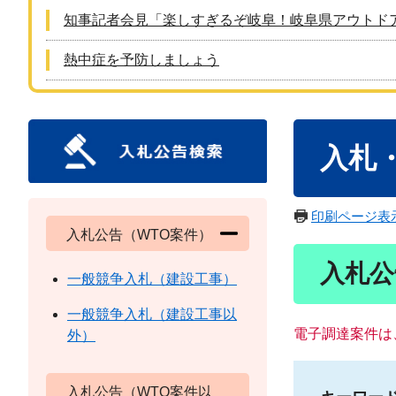
知事記者会見「楽しすぎるぞ岐阜！岐阜県アウトド
熱中症を予防しましょう
本
入札
文
印刷ページ表
入札公告（WTO案件）
入札公
一般競争入札（建設工事）
一般競争入札（建設工事以
電子調達案件は
外）
入札公告（WTO案件以