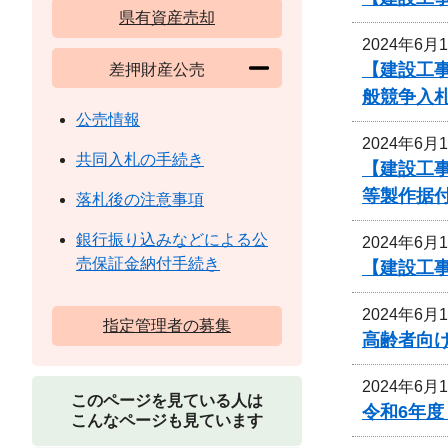
県有資産売却
2024年6月
【建設工
差押財産公売
般競争入
公売情報
2024年6月
共同入札の手続き
【建設工事
等製作据
落札後の注意事項
銀行振り込みなどによる公
2024年6月
売保証金納付手続き
【建設工事
2024年6月
指定管理者の募集
高齢者向
2024年6月
このページを見ている人は
令和6年
こんなページも見ています