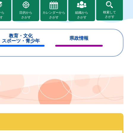
検索して
から
目的から
カレンダーから
組織から
さがす
す
さがす
さがす
さがす
教育・文化
県政情報
スポーツ・青少年
閉
閉
じ
じ
る
る