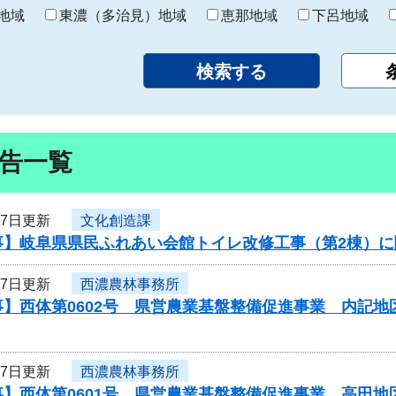
り
地域
東濃（多治見）地域
恵那地域
下呂地域
告一覧
17日更新
文化創造課
事】岐阜県県民ふれあい会館トイレ改修工事（第2棟）
17日更新
西濃農林事務所
】西体第0602号 県営農業基盤整備促進事業 内記地
17日更新
西濃農林事務所
】西体第0601号 県営農業基盤整備促進事業 高田地