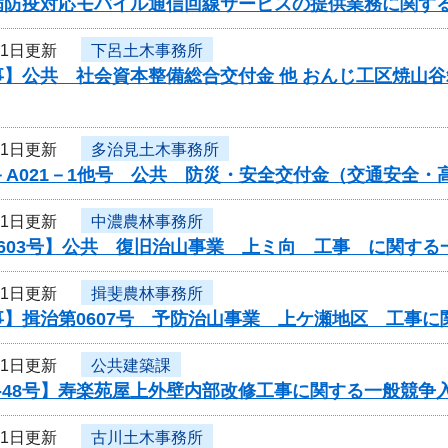
病防疫対応モバイル通信回線サービスの提供業務に関す
11日更新
下呂土木事務所
事】公共 社会資本整備総合交付金 他 おんじ工区焼山
11日更新
多治見土木事務所
－A021－1他号 公共 防災・安全交付金（交通安全
11日更新
中濃農林事務所
603号】公共 復旧治山事業 上ミ向 工事 に関する
11日更新
揖斐農林事務所
事】揖治第0607号 予防治山事業 上ケ瀬地区 工事
11日更新
公共建築課
-48号】寿楽苑屋上外壁内部改修工事に関する一般競争
11日更新
古川土木事務所