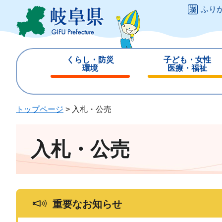
ペ
メ
ふり
ー
ニ
ジ
ュ
の
ー
先
を
くらし・防災
子ども・女性
頭
飛
環境
医療・福祉
で
ば
閉
閉
す
し
じ
じ
。
て
る
る
トップページ
>
入札・公売
本
文
へ
入札・公売
重要なお知らせ