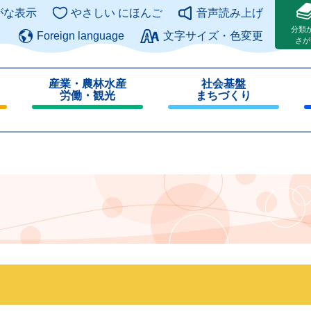
このページの本文へ
がな表示
やさしい にほんご
音声読み上げ
分類
Foreign language
文字サイズ・色変更
さが
産業・農林水産
社会基盤
労働・観光
まちづくり
閉
閉
じ
じ
る
る