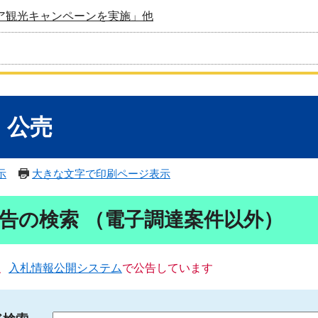
ア観光キャンペーンを実施」他
・公売
示
大きな文字で印刷ページ表示
告の検索 （電子調達案件以外）
、
入札情報公開システム
で公告しています