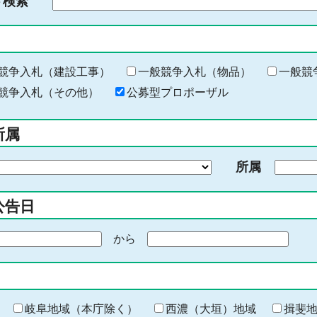
ド検索
検
索
す
る
キ
競争入札（建設工事）
一般競争入札（物品）
一般競
ー
競争入札（その他）
公募型プロポーザル
ワ
ー
所属
ド
を
所属
入
力
公告日
から
期
間
の
終
わ
岐阜地域（本庁除く）
西濃（大垣）地域
揖斐