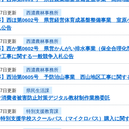
17日更新
西濃農林事務所
事】西ほ第0602号 県営経営体育成基盤整備事業 室
札公告
17日更新
西濃農林事務所
】西か第0602号 県営かんがい排水事業（保全合理化
付工事に関する一般競争入札公告
17日更新
西濃農林事務所
】西治第0605号 予防治山事業 西山地区工事に関す
17日更新
県民生活課
け消費者被害防止対策デジタル教材制作業務委託
17日更新
特別支援教育課
度 特別支援学校スクールバス（マイクロバス）購入に関