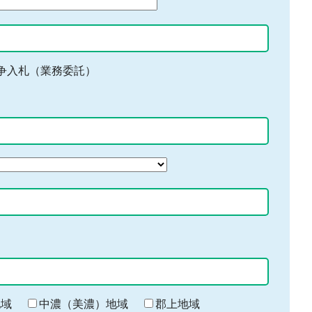
争入札（業務委託）
地域
中濃（美濃）地域
郡上地域