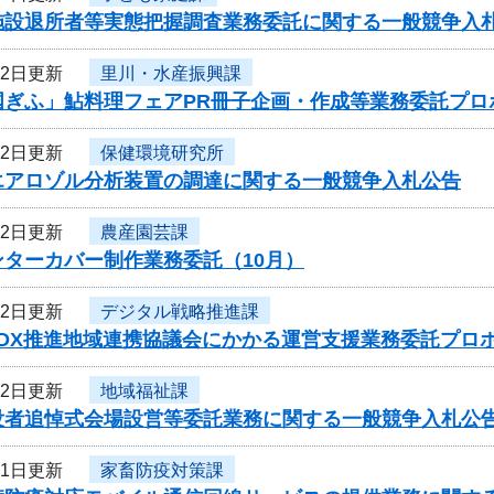
施設退所者等実態把握調査業務委託に関する一般競争入
12日更新
里川・水産振興課
国ぎふ」鮎料理フェアPR冊子企画・作成等業務委託プロ
12日更新
保健環境研究所
エアロゾル分析装置の調達に関する一般競争入札公告
12日更新
農産園芸課
ンターカバー制作業務委託（10月）
12日更新
デジタル戦略推進課
度DX推進地域連携協議会にかかる運営支援業務委託プロ
12日更新
地域福祉課
没者追悼式会場設営等委託業務に関する一般競争入札公
11日更新
家畜防疫対策課