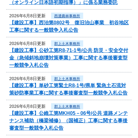
（オンライン日本語初期指導）」に係る業務委託
2026年6月8日更新
西濃農林事務所
【建設工事】西治第0802号 復旧治山事業 初谷地区
工事に関する一般競争入札公告
2026年6月8日更新
郡上土木事務所
【建設工事】公砂工第R8-71-1号/公共 防災・安全交付
金（急傾斜地崩壊対策事業）工事に関する事後審査型
一般競争入札公告
2026年6月8日更新
郡上土木事務所
【建設工事】単砂工第緊土R8-1号/県単 緊急土石流対
策砂防事業工事に関する事後審査型一般競争入札公告
2026年6月8日更新
郡上土木事務所
【建設工事】公維工第MKH05－06号/公共 道路メンテ
ナンス補助（橋梁補修）（国補正）工事に関する事後
審査型一般競争入札公告