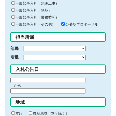
キ
一般競争入札（建設工事）
ー
一般競争入札（物品）
ワ
一般競争入札（業務委託）
ー
ド
一般競争入札（その他）
公募型プロポーザル
を
入
担当所属
力
部局
所属
入札公告日
期
から
間
期
の
間
始
地域
の
ま
終
り
わ
本庁
岐阜地域（本庁除く）