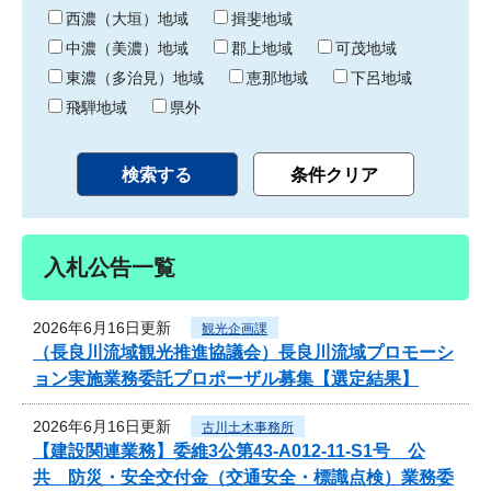
り
西濃（大垣）地域
揖斐地域
中濃（美濃）地域
郡上地域
可茂地域
東濃（多治見）地域
恵那地域
下呂地域
飛騨地域
県外
入札公告一覧
2026年6月16日更新
観光企画課
（長良川流域観光推進協議会）長良川流域プロモーシ
ョン実施業務委託プロポーザル募集【選定結果】
2026年6月16日更新
古川土木事務所
【建設関連業務】委維3公第43-A012-11-S1号 公
共 防災・安全交付金（交通安全・標識点検）業務委