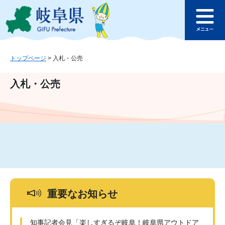
ペ
メ
このページの本文へ
ー
ニ
メ
ジ
ュ
ニ
の
ー
ュ
先
を
ー
頭
飛
トップページ
>
入札・公売
で
ば
す
し
入札・公売
。
て
本
文
へ
重要なお知らせ
知事記者会見「楽しすぎるぞ岐阜！岐阜県アウトドア