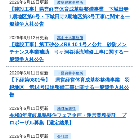
2026年6月15日更新
岐阜農林事務所
【建設工事】県営経営体育成基盤整備事業 下城田寺
1期地区第6号・下城田寺2期地区第3号工事に関する一
般競争入札公告
2026年6月12日更新
高山土木事務所
【建設工事】第工砂公メR8-10-1号／公共 砂防メン
テナンス事業補助 弓ヶ洞谷渓流補修工事に関する一
般競争入札公告
2026年6月11日更新
下呂農林事務所
【下経第0801号】 県営経営体育成基盤整備事業 羽
根地区 第14号ほ場整備工事に関する一般競争入札公
告
2026年6月11日更新
地域振興課
令和8年度岐阜県移住フェア企画・運営業務委託 プ
ロポーザル募集【選定結果】
2026年6月11日更新
会計課