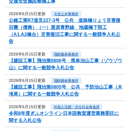
交通安全施設整備工事
2026年6月15日更新
大垣土木事務所
公維工第R7道災227-3号 公共 道路橋りょう災害復
旧費（債務）（一）栗原青野線 地蔵橋下部工
（A1.A2橋台）災害復旧工事に関する一般競争入札公
告
2026年6月15日更新
飛騨農林事務所
【建設工事】飛治第0806号 県単治山工事（ゾウゾウ
山）に関する一般競争入札公告
2026年6月15日更新
飛騨農林事務所
【建設工事】飛治第0805号 公共 予防治山工事（木
滝尾）に関する一般競争入札公告
2026年6月15日更新
外国人活躍・共生社会推進課
令和8年度ぎふオンライン日本語教室運営業務委託に
関する入札公告