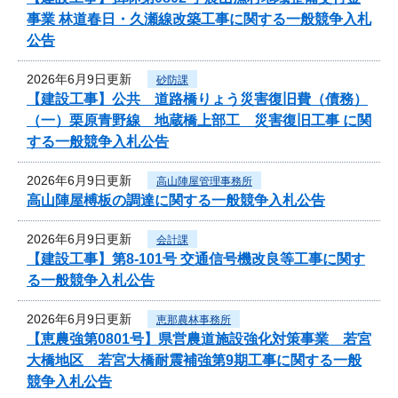
事業 林道春日・久瀬線改築工事に関する一般競争入札
公告
2026年6月9日更新
砂防課
【建設工事】公共 道路橋りょう災害復旧費（債務）
（一）栗原青野線 地蔵橋上部工 災害復旧工事 に関
する一般競争入札公告
2026年6月9日更新
高山陣屋管理事務所
高山陣屋榑板の調達に関する一般競争入札公告
2026年6月9日更新
会計課
【建設工事】第8-101号 交通信号機改良等工事に関す
る一般競争入札公告
2026年6月9日更新
恵那農林事務所
【恵農強第0801号】県営農道施設強化対策事業 若宮
大橋地区 若宮大橋耐震補強第9期工事に関する一般
競争入札公告