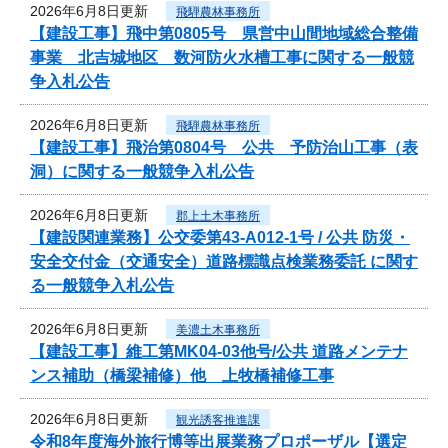
2026年6月8日更新
飛騨農林事務所
【建設工事】飛中第0805号 県営中山間地域総合整備
事業 北吉城地区 数河防火水槽工事に関する一般競
争入札公告
2026年6月8日更新
飛騨農林事務所
【建設工事】飛治第0804号 公共 予防治山工事（表
洞）に関する一般競争入札公告
2026年6月8日更新
郡上土木事務所
【建設関連業務】公交委第43-A012-1号 / 公共 防災・
安全交付金（交通安全）道路標識点検業務委託 に関す
る一般競争入札公告
2026年6月8日更新
美濃土木事務所
【建設工事】維工第MK04-03他号/公共 道路メンテナ
ンス補助（橋梁補修）他 上牧橋補修工事
2026年6月8日更新
観光誘客推進課
令和8年度海外旅行博等出展業務プロポーザル【選定