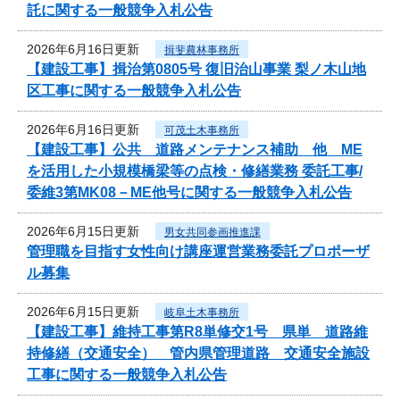
託に関する一般競争入札公告
2026年6月16日更新
揖斐農林事務所
【建設工事】揖治第0805号 復旧治山事業 梨ノ木山地
区工事に関する一般競争入札公告
2026年6月16日更新
可茂土木事務所
【建設工事】公共 道路メンテナンス補助 他 ME
を活用した小規模橋梁等の点検・修繕業務 委託工事/
委維3第MK08－ME他号に関する一般競争入札公告
2026年6月15日更新
男女共同参画推進課
管理職を目指す女性向け講座運営業務委託プロポーザ
ル募集
2026年6月15日更新
岐阜土木事務所
【建設工事】維持工事第R8単修交1号 県単 道路維
持修繕（交通安全） 管内県管理道路 交通安全施設
工事に関する一般競争入札公告