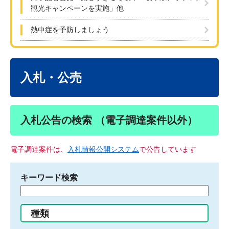
観光キャンペーンを実施」他
熱中症を予防しましょう
本
文
入札・公売
入札公告の検索 （電子調達案件以外）
電子調達案件は、
入札情報公開システム
で公告しています
キーワード検索
検
索
す
種類
る