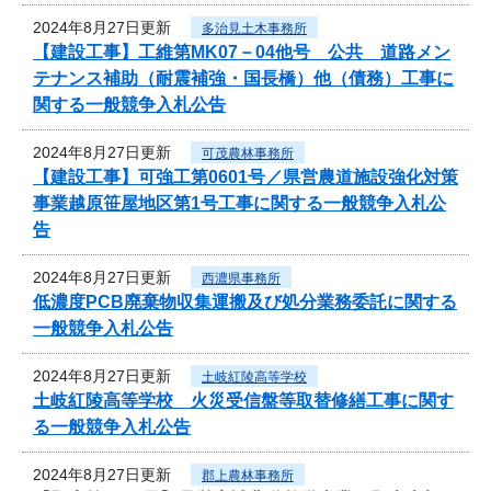
2024年8月27日更新
多治見土木事務所
【建設工事】工維第MK07－04他号 公共 道路メン
テナンス補助（耐震補強・国長橋）他（債務）工事に
関する一般競争入札公告
2024年8月27日更新
可茂農林事務所
【建設工事】可強工第0601号／県営農道施設強化対策
事業越原笹屋地区第1号工事に関する一般競争入札公
告
2024年8月27日更新
西濃県事務所
低濃度PCB廃棄物収集運搬及び処分業務委託に関する
一般競争入札公告
2024年8月27日更新
土岐紅陵高等学校
土岐紅陵高等学校 火災受信盤等取替修繕工事に関す
る一般競争入札公告
2024年8月27日更新
郡上農林事務所