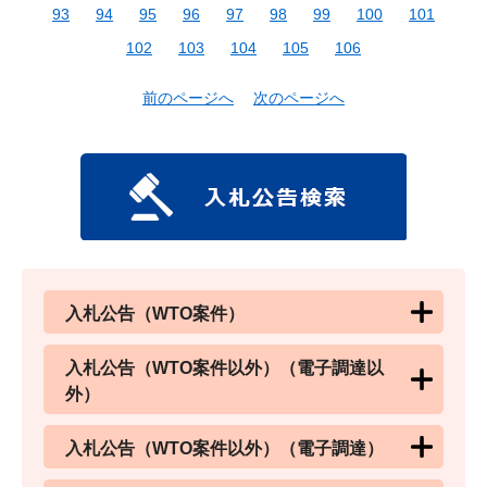
93
94
95
96
97
98
99
100
101
102
103
104
105
106
前のページへ
次のページへ
入札公告（WTO案件）
入札公告（WTO案件以外）（電子調達以
外）
入札公告（WTO案件以外）（電子調達）