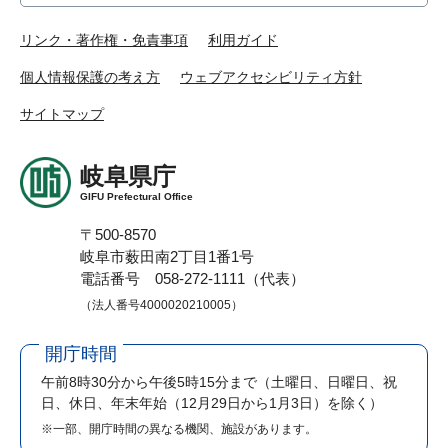
リンク・著作権・免責事項
利用ガイド
個人情報保護の考え方
ウェブアクセシビリティ方針
サイトマップ
岐阜県庁
GIFU Prefectural Office
〒500-8570
岐阜市薮田南2丁目1番1号
電話番号 058-272-1111（代表）
（法人番号4000020210005）
開庁時間
午前8時30分から午後5時15分まで
（土曜日、日曜日、祝
日、休日、年末年始（12月29日から1月3日）を除く）
※一部、開庁時間の異なる機関、施設があります。