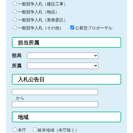
キ
一般競争入札（建設工事）
ー
一般競争入札（物品）
ワ
一般競争入札（業務委託）
ー
ド
一般競争入札（その他）
公募型プロポーザル
を
入
担当所属
力
部局
所属
入札公告日
期
から
間
期
の
間
始
地域
の
ま
終
り
わ
本庁
岐阜地域（本庁除く）