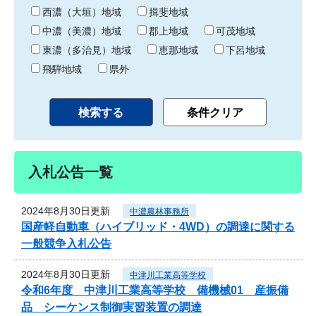
り
西濃（大垣）地域
揖斐地域
中濃（美濃）地域
郡上地域
可茂地域
東濃（多治見）地域
恵那地域
下呂地域
飛騨地域
県外
入札公告一覧
2024年8月30日更新
中濃農林事務所
国産軽自動車（ハイブリッド・4WD）の調達に関する
一般競争入札公告
2024年8月30日更新
中津川工業高等学校
令和6年度 中津川工業高等学校 備機械01 産振備
品 シーケンス制御実習装置の調達