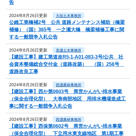
告
2024年8月26日更新
大垣土木事務所
公維工第橋補2号 公共 道路メンテナンス補助（橋梁
補修）（国）365号 一之瀬大橋 橋梁補修工事に関
する一般競争入札公告
2024年8月26日更新
美濃土木事務所
【建設工事】建工第道改R5-1-A01-083-3号/公共 社
会資本整備総合交付金（道路改築） （国）256号
道路改良工事
2024年8月26日更新
西濃農林事務所
【建設工事】西か第0603号 県営かんがい排水事業
（保全合理化型） 大巻南部地区 用排水機場造成工
事に関する一般競争入札公告
2024年8月26日更新
西濃農林事務所
【建設工事】西保第0602号 県営かんがい排水事業
（保全合理化型） 下立用水東支線地区 第1期工事