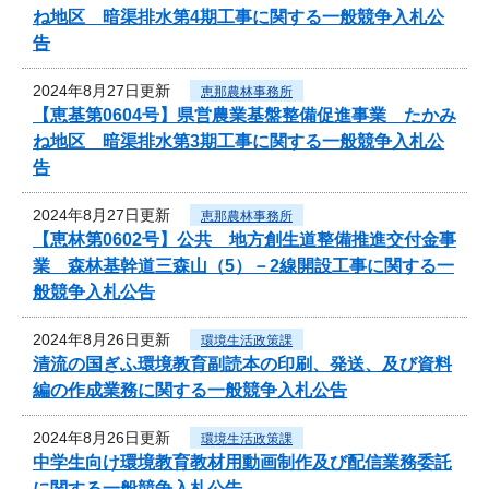
ね地区 暗渠排水第4期工事に関する一般競争入札公
告
2024年8月27日更新
恵那農林事務所
【恵基第0604号】県営農業基盤整備促進事業 たかみ
ね地区 暗渠排水第3期工事に関する一般競争入札公
告
2024年8月27日更新
恵那農林事務所
【恵林第0602号】公共 地方創生道整備推進交付金事
業 森林基幹道三森山（5）－2線開設工事に関する一
般競争入札公告
2024年8月26日更新
環境生活政策課
清流の国ぎふ環境教育副読本の印刷、発送、及び資料
編の作成業務に関する一般競争入札公告
2024年8月26日更新
環境生活政策課
中学生向け環境教育教材用動画制作及び配信業務委託
に関する一般競争入札公告