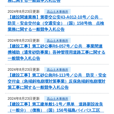
務に関する一般競争入札公告
2024年8月23日更新
高山土木事務所
【建設関連業務】第委交公安43-A012-10号／公共
防災・安全交付金（交通安全）（国）158号他 点検
業務に関する一般競争入札公告
2024年8月23日更新
高山土木事務所
【建設工事】第工砂公事R6-057号／公共 事業間連
携補助（通常砂防事業）吾神管理用道路工事に関する
一般競争入札公告
2024年8月23日更新
高山土木事務所
【建設工事】第工砂公急R6-113号／公共 防災・安全
交付金（急傾斜地崩壊対策事業）反保急傾斜地崩壊対
策工事に関する一般競争入札公告
2024年8月23日更新
高山土木事務所
【建設工事】第工建単般1-1号／県単 道路新設改良
（一般分）（債務）（国）156号福島バイパス工区