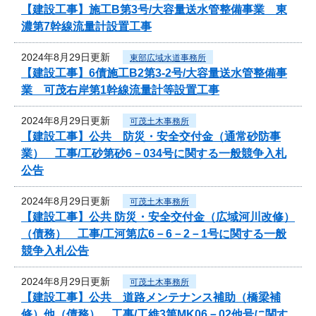
【建設工事】施工B第3号/大容量送水管整備事業 東
濃第7幹線流量計設置工事
2024年8月29日更新
東部広域水道事務所
【建設工事】6債施工B2第3-2号/大容量送水管整備事
業 可茂右岸第1幹線流量計等設置工事
2024年8月29日更新
可茂土木事務所
【建設工事】公共 防災・安全交付金（通常砂防事
業） 工事/工砂第砂6－034号に関する一般競争入札
公告
2024年8月29日更新
可茂土木事務所
【建設工事】公共 防災・安全交付金（広域河川改修）
（債務） 工事/工河第広6－6－2－1号に関する一般
競争入札公告
2024年8月29日更新
可茂土木事務所
【建設工事】公共 道路メンテナンス補助（橋梁補
修）他（債務） 工事/工維3第MK06－02他号に関す