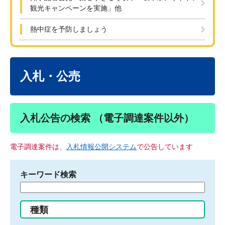
観光キャンペーンを実施」他
熱中症を予防しましょう
本
文
入札・公売
入札公告の検索 （電子調達案件以外）
電子調達案件は、
入札情報公開システム
で公告しています
キーワード検索
検
索
す
種類
る