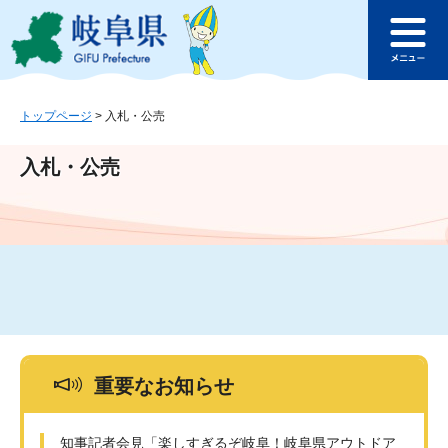
ペ
メ
このページの本文へ
ー
ニ
メ
ジ
ュ
ニ
の
ー
ュ
先
を
ー
頭
飛
トップページ
>
入札・公売
で
ば
す
し
入札・公売
。
て
本
文
へ
重要なお知らせ
知事記者会見「楽しすぎるぞ岐阜！岐阜県アウトドア