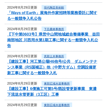
2024年8月29日更新
現代陶芸美術館
「Ways of Earth」展海外作家招聘等業務委託に関す
る一般競争入札公告
2024年8月29日更新
下呂農林事務所
【下中第0603号】県営中山間地域総合整備事業 益田
南部地区 川西用水第1期工事に関する一般競争入札公
告
2024年8月29日更新
恵那土木事務所
【建設工事】河工第公堰H6他号/公共 ダムメンテナ
ンス事業（R5国補正）他（中野方ダム）空調設備更
新工事に関する一般競争入札
2024年8月29日更新
東部広域水道事務所
【建設工事】6債施工可第5号/既設管更新事業 東濃
下流送水管更新（3工区）工事
2024年8月29日更新
東部広域水道事務所