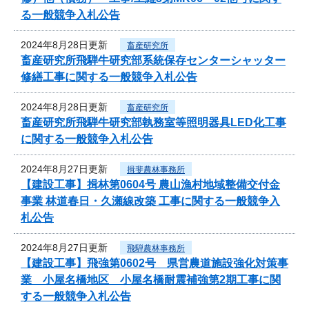
る一般競争入札公告
2024年8月28日更新
畜産研究所
畜産研究所飛騨牛研究部系統保存センターシャッター
修繕工事に関する一般競争入札公告
2024年8月28日更新
畜産研究所
畜産研究所飛騨牛研究部執務室等照明器具LED化工事
に関する一般競争入札公告
2024年8月27日更新
揖斐農林事務所
【建設工事】揖林第0604号 農山漁村地域整備交付金
事業 林道春日・久瀬線改築 工事に関する一般競争入
札公告
2024年8月27日更新
飛騨農林事務所
【建設工事】飛強第0602号 県営農道施設強化対策事
業 小屋名橋地区 小屋名橋耐震補強第2期工事に関
する一般競争入札公告