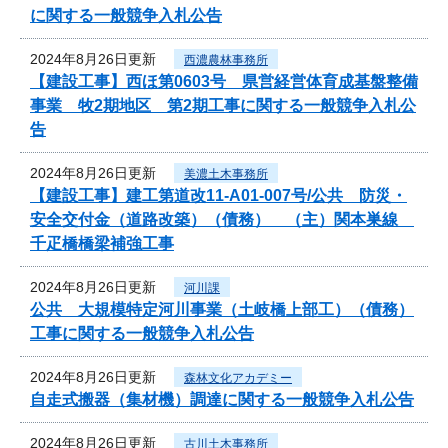
に関する一般競争入札公告
2024年8月26日更新
西濃農林事務所
【建設工事】西ほ第0603号 県営経営体育成基盤整備
事業 牧2期地区 第2期工事に関する一般競争入札公
告
2024年8月26日更新
美濃土木事務所
【建設工事】建工第道改11-A01-007号/公共 防災・
安全交付金（道路改築）（債務） （主）関本巣線
千疋橋橋梁補強工事
2024年8月26日更新
河川課
公共 大規模特定河川事業（土岐橋上部工）（債務）
工事に関する一般競争入札公告
2024年8月26日更新
森林文化アカデミー
自走式搬器（集材機）調達に関する一般競争入札公告
2024年8月26日更新
古川土木事務所