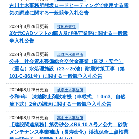
古川土木事務所熊坂ロードヒーティングで使用する電
気の調達に関する一般競争入札公告
2024年8月26日更新
技術検査課
3次元CADソフトの購入及び保守業務に関する一般競
争入札公告
2024年8月26日更新
流域浄水事務所
公共 社会資本整備総合交付金事業（防災・安全）
（重点）水処理施設（23～25池）耐震対策工事（第
101-C-061号）に関する一般競争入札公告
2024年8月26日更新
岐阜土木事務所
令和6年 凍結防止剤散布機（車載式、1.0m3、自然
流下式）2台の調達に関する一般競争入札公告
2024年8月23日更新
高山土木事務所
【建設関連業務】第委砂公メR6-10-A号／公共 砂防
メンテナンス事業補助（長寿命化）渓流保全工点検業