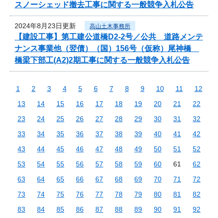
スノーシェッド撤去工事に関する一般競争入札公告
2024年8月23日更新
高山土木事務所
【建設工事】第工建公道橋D2-2号／公共 道路メンテ
ナンス事業他（翌債）（国）156号（仮称）尾神橋
橋梁下部工(A2)2期工事に関する一般競争入札公告
1
2
3
4
5
6
7
8
9
10
11
12
13
14
15
16
17
18
19
20
21
22
23
24
25
26
27
28
29
30
31
32
33
34
35
36
37
38
39
40
41
42
43
44
45
46
47
48
49
50
51
52
53
54
55
56
57
58
59
60
61
62
63
64
65
66
67
68
69
70
71
72
73
74
75
76
77
78
79
80
81
82
83
84
85
86
87
88
89
90
91
92