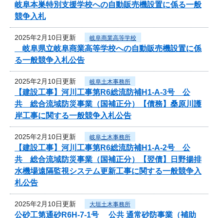
岐阜本巣特別支援学校への自動販売機設置に係る一般
競争入札
2025年2月10日更新
岐阜商業高等学校
岐阜県立岐阜商業高等学校への自動販売機設置に係
る一般競争入札公告
2025年2月10日更新
岐阜土木事務所
【建設工事】河川工事第R6総流防補H1-A-3号 公
共 総合流域防災事業（国補正分）【債務】桑原川護
岸工事に関する一般競争入札公告
2025年2月10日更新
岐阜土木事務所
【建設工事】河川工事第R6総流防補H1-A-2号 公
共 総合流域防災事業（国補正分）【翌債】日野揚排
水機場遠隔監視システム更新工事に関する一般競争入
札公告
2025年2月10日更新
大垣土木事務所
公砂工第通砂R6H-7-1号 公共 通常砂防事業（補助