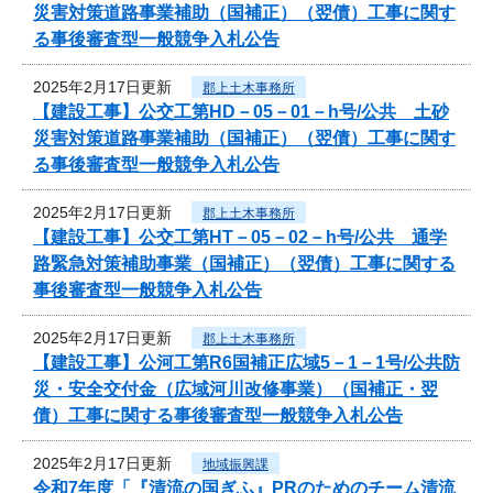
災害対策道路事業補助（国補正）（翌債）工事に関す
る事後審査型一般競争入札公告
2025年2月17日更新
郡上土木事務所
【建設工事】公交工第HD－05－01－h号/公共 土砂
災害対策道路事業補助（国補正）（翌債）工事に関す
る事後審査型一般競争入札公告
2025年2月17日更新
郡上土木事務所
【建設工事】公交工第HT－05－02－h号/公共 通学
路緊急対策補助事業（国補正）（翌債）工事に関する
事後審査型一般競争入札公告
2025年2月17日更新
郡上土木事務所
【建設工事】公河工第R6国補正広域5－1－1号/公共防
災・安全交付金（広域河川改修事業）（国補正・翌
債）工事に関する事後審査型一般競争入札公告
2025年2月17日更新
地域振興課
令和7年度「『清流の国ぎふ』PRのためのチーム清流