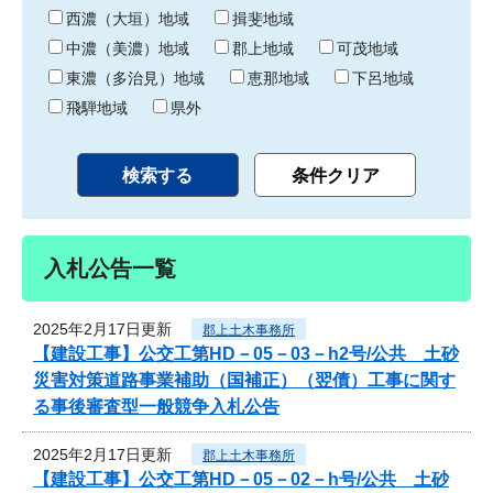
り
西濃（大垣）地域
揖斐地域
中濃（美濃）地域
郡上地域
可茂地域
東濃（多治見）地域
恵那地域
下呂地域
飛騨地域
県外
入札公告一覧
2025年2月17日更新
郡上土木事務所
【建設工事】公交工第HD－05－03－h2号/公共 土砂
災害対策道路事業補助（国補正）（翌債）工事に関す
る事後審査型一般競争入札公告
2025年2月17日更新
郡上土木事務所
【建設工事】公交工第HD－05－02－h号/公共 土砂