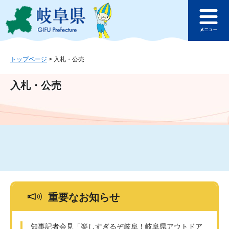
ペ
メ
このページの本文へ
ー
ニ
メ
ジ
ュ
ニ
の
ー
ュ
先
を
ー
頭
飛
トップページ
>
入札・公売
で
ば
す
し
入札・公売
。
て
本
文
へ
重要なお知らせ
知事記者会見「楽しすぎるぞ岐阜！岐阜県アウトドア