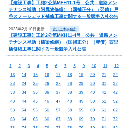
【建設工事】工維2公第MFH11-1号 公共 道路メン
テナンス補助（附属物修繕）（国補正分）（翌債）戸
谷スノーシェッド補修工事に関する一般競争入札公告
2025年2月10日更新
古川土木事務所
【建設工事】工維2公第MKH11-4号 公共 道路メン
テナンス補助（橋梁修繕）（国補正分）（翌債）西里
橋修繕工事に関する一般競争入札公告
1
2
3
4
5
6
7
8
9
10
11
12
13
14
15
16
17
18
19
20
21
22
23
24
25
26
27
28
29
30
31
32
33
34
35
36
37
38
39
40
41
42
43
44
45
46
47
48
49
50
51
52
53
54
55
56
57
58
59
60
61
62
63
64
65
66
67
68
69
70
71
72
73
74
75
76
77
78
79
80
81
82