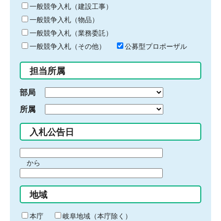
キ
一般競争入札（建設工事）
ー
一般競争入札（物品）
ワ
一般競争入札（業務委託）
ー
ド
一般競争入札（その他）
公募型プロポーザル
を
入
担当所属
力
部局
所属
入札公告日
期
から
間
期
の
間
始
地域
の
ま
終
り
わ
本庁
岐阜地域（本庁除く）