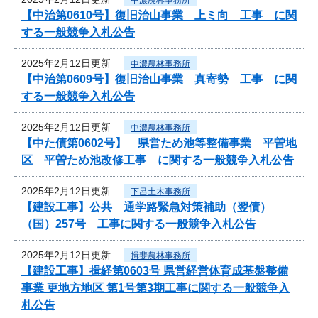
【中治第0610号】復旧治山事業 上ミ向 工事 に関
する一般競争入札公告
2025年2月12日更新
中濃農林事務所
【中治第0609号】復旧治山事業 真寄勢 工事 に関
する一般競争入札公告
2025年2月12日更新
中濃農林事務所
【中た債第0602号】 県営ため池等整備事業 平曽地
区 平曽ため池改修工事 に関する一般競争入札公告
2025年2月12日更新
下呂土木事務所
【建設工事】公共 通学路緊急対策補助（翌債）
（国）257号 工事に関する一般競争入札公告
2025年2月12日更新
揖斐農林事務所
【建設工事】揖経第0603号 県営経営体育成基盤整備
事業 更地方地区 第1号第3期工事に関する一般競争入
札公告