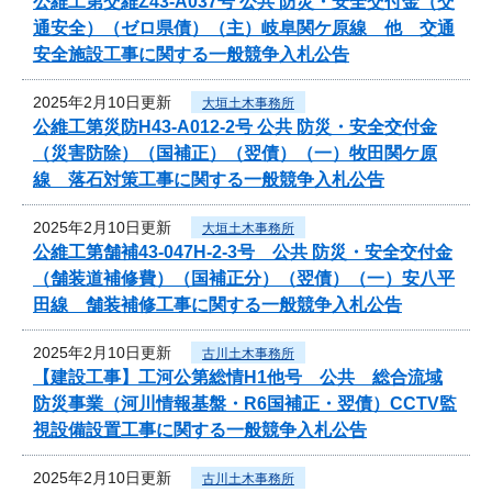
公維工第交維Z43-A037号 公共 防災・安全交付金（交
通安全）（ゼロ県債）（主）岐阜関ケ原線 他 交通
安全施設工事に関する一般競争入札公告
2025年2月10日更新
大垣土木事務所
公維工第災防H43-A012-2号 公共 防災・安全交付金
（災害防除）（国補正）（翌債）（一）牧田関ケ原
線 落石対策工事に関する一般競争入札公告
2025年2月10日更新
大垣土木事務所
公維工第舗補43-047H-2-3号 公共 防災・安全交付金
（舗装道補修費）（国補正分）（翌債）（一）安八平
田線 舗装補修工事に関する一般競争入札公告
2025年2月10日更新
古川土木事務所
【建設工事】工河公第総情H1他号 公共 総合流域
防災事業（河川情報基盤・R6国補正・翌債）CCTV監
視設備設置工事に関する一般競争入札公告
2025年2月10日更新
古川土木事務所