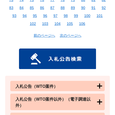
83
84
85
86
87
88
89
90
91
92
93
94
95
96
97
98
99
100
101
102
103
104
105
106
前のページへ
次のページへ
入札公告（WTO案件）
入札公告（WTO案件以外）（電子調達以
外）