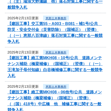
（（主）瑞浪大野瀬線 他）落石対策工事に関する一
般競争入札
2025年2月13日更新
恵那土木事務所
【建設工事】交工第55－A003－B081－補1号/公共
防災・安全交付金（災害防除）（国補正）（翌債）
（（一）恵那八百津線）落石対策工事に関する一般競
争入札
2025年2月13日更新
恵那土木事務所
【建設工事】維工第MKH08－10号/公共 道路メンテ
ナンス補助（橋梁補修）（国補正）（翌債）（（一）
王滝加子母付知線）白谷橋補修工事に関する一般競争
入札
2025年2月13日更新
恵那土木事務所
【建設工事】維工第MKH08－06他号/公共 道路メン
テナンス補助（橋梁補修）（国補正）（翌債）
（（国）418号）中広橋 他 補修工事に関する一般
競争入札