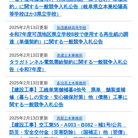
約」に関する一般競争入札公告（岐阜県立本巣松陽高
等学校ほか3県立学校）
2025年2月13日更新
加茂農林高等学校
令和7年度可茂地区県立学校8校で使用する再生紙の調
達（単価契約）に関する一般競争入札公告
2025年2月13日更新
美濃土木事務所
タラガトンネル電気需給契約に関する一般競争入札公
告（令和7年度）
2025年2月13日更新
多治見土木事務所
【建設工事】工維単第舗補暮4他号 県単 舗装道補
修（暮らしの安全・安心確保対策）他（債務）工事に
関する一般競争入札公告
2025年2月13日更新
恵那土木事務所
【建設工事】交工第55－A003－B082－補1号/公共
防災・安全交付金（災害防除）（国補正）他（翌債）