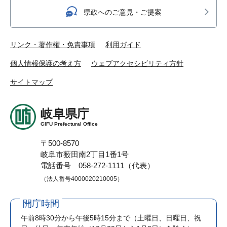
県政へのご意見・ご提案
リンク・著作権・免責事項
利用ガイド
個人情報保護の考え方
ウェブアクセシビリティ方針
サイトマップ
岐阜県庁
GIFU Prefectural Office
〒500-8570
岐阜市薮田南2丁目1番1号
電話番号 058-272-1111（代表）
（法人番号4000020210005）
開庁時間
午前8時30分から午後5時15分まで
（土曜日、日曜日、祝