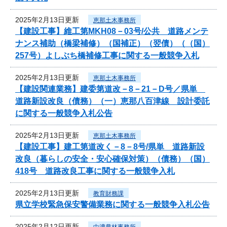
2025年2月13日更新
恵那土木事務所
【建設工事】維工第MKH08－03号/公共 道路メンテ
ナンス補助（橋梁補修）（国補正）（翌債）（（国）
257号）よしぶち橋補修工事に関する一般競争入札
2025年2月13日更新
恵那土木事務所
【建設関連業務】建委第道改－8－21－D号／県単
道路新設改良（債務）（一）恵那八百津線 設計委託
に関する一般競争入札公告
2025年2月13日更新
恵那土木事務所
【建設工事】建工第道改く－8－8号/県単 道路新設
改良（暮らしの安全・安心確保対策）（債務）（国）
418号 道路改良工事に関する一般競争入札
2025年2月13日更新
教育財務課
県立学校緊急保安警備業務に関する一般競争入札公告
2025年2月12日更新
中濃農林事務所