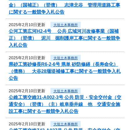
金）（国補正）（翌債） 志津北谷 管理用道路工事
に関する一般競争入札公告
2025年2月10日更新
大垣土木事務所
公河工第広河H2-4号 公共 広域河川改修事業（国補
正）（翌債） 泥川 掘削護岸工事に関する一般競争
入札公告
2025年2月10日更新
大垣土木事務所
県砂工第砂修長R6-2-6号 県単 砂防修繕（長寿命化）
（債務） 大谷28堰堤補修工事に関する一般競争入札
公告
2025年2月10日更新
大垣土木事務所
公維工第交維31-A002-3号 公共 防災・安全交付金（交
通安全）（翌債）（主）岐阜垂井線 他 交通安全施
設工事に関する一般競争入札公告
2025年2月10日更新
大垣土木事務所