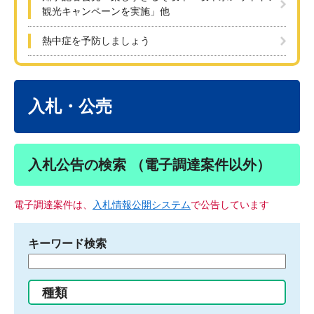
観光キャンペーンを実施」他
熱中症を予防しましょう
本
文
入札・公売
入札公告の検索 （電子調達案件以外）
電子調達案件は、
入札情報公開システム
で公告しています
キーワード検索
検
索
す
種類
る