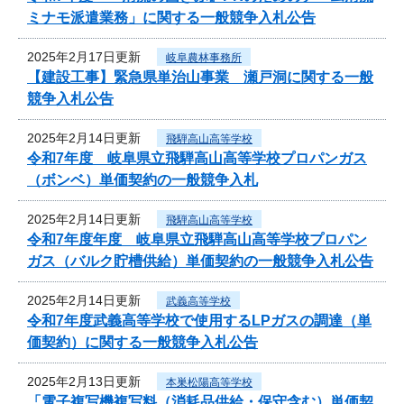
ミナモ派遣業務」に関する一般競争入札公告
2025年2月17日更新
岐阜農林事務所
【建設工事】緊急県単治山事業 瀬戸洞に関する一般
競争入札公告
2025年2月14日更新
飛騨高山高等学校
令和7年度 岐阜県立飛騨高山高等学校プロパンガス
（ボンベ）単価契約の一般競争入札
2025年2月14日更新
飛騨高山高等学校
令和7年度年度 岐阜県立飛騨高山高等学校プロパン
ガス（バルク貯槽供給）単価契約の一般競争入札公告
2025年2月14日更新
武義高等学校
令和7年度武義高等学校で使用するLPガスの調達（単
価契約）に関する一般競争入札公告
2025年2月13日更新
本巣松陽高等学校
「電子複写機複写料（消耗品供給・保守含む）単価契