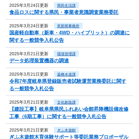
2025年3月24日更新
県民生活課
食品ロスに関する県民・事業者意識調査業務委託
2025年3月24日更新
恵那県事務所
国産軽自動車（新車・4WD・ハイブリット）の調達に
関する一般競争入札公告
2025年3月21日更新
環境管理課
データ処理装置機器の調達
2025年3月21日更新
薬務水道課
令和7年度岐阜県登録販売者試験運営業務委託に関す
る一般競争入札公告
2025年3月21日更新
文化創造課
【建設工事】岐阜県県民ふれあい会館昇降機設備改修
工事（6期工事）に関する一般競争入札公告
2025年3月21日更新
ぎふ木遊館
ぎふ木遊館木育体験サポート等委託業務プロポーザル