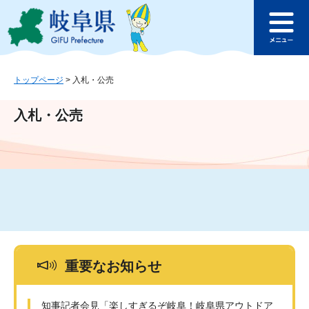
ペ
メ
このページの本文へ
ー
ニ
メ
ジ
ュ
ニ
の
ー
ュ
先
を
ー
頭
飛
トップページ
>
入札・公売
で
ば
す
し
入札・公売
。
て
本
文
へ
重要なお知らせ
知事記者会見「楽しすぎるぞ岐阜！岐阜県アウトドア