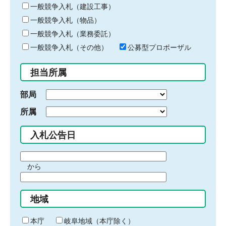
キ
一般競争入札（建設工事）
ー
一般競争入札（物品）
ワ
一般競争入札（業務委託）
ー
ド
一般競争入札（その他）
公募型プロポーザル
を
入
担当所属
力
部局
所属
入札公告日
期
から
間
期
の
間
始
地域
の
ま
終
り
わ
本庁
岐阜地域（本庁除く）