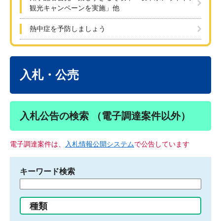
観光キャンペーンを実施」他
熱中症を予防しましょう
本
文
入札・公売
入札公告の検索 （電子調達案件以外）
電子調達案件は、
入札情報公開システム
で公告しています
キーワード検索
検
索
す
種類
る