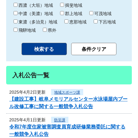
り
西濃（大垣）地域
揖斐地域
中濃（美濃）地域
郡上地域
可茂地域
東濃（多治見）地域
恵那地域
下呂地域
飛騨地域
県外
入札公告一覧
2025年4月2日更新
地域スポーツ課
【建設工事】岐阜メモリアルセンター水泳場屋内プー
ル改修工事に関する一般競争入札公告
2025年4月1日更新
防災課
令和7年度住家被害調査員育成研修業務委託に関する
一般競争入札公告