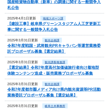
国産軽貨物自動車（新車）の調達に関する一般競争入
札公告
2025年4月1日更新
地域スポーツ課
【建設工事】岐阜県グリーンスタジアム人工芝更新工
事に関する一般競争入札公告
2025年3月31日更新
観光企画課
令和7年度戦国・武将観光PRキャラバン等運営業務委
託プロポーザル募集【選定結果】
2025年3月31日更新
観光誘客推進課
【選定結果】令和7年度高付加価値旅行者向け着地型
体験コンテンツ造成・販売業務プロポーザル募集
2025年3月31日更新
観光企画課
令和7年度都市圏メディア向け県内観光資源等PR活動
業務委託プロポーザル募集【選定結果】
2025年3月31日更新
岐阜土木事務所