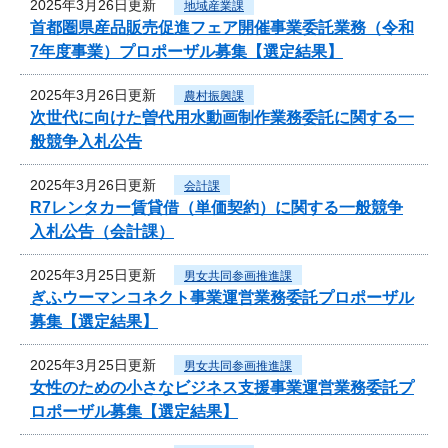
2025年3月26日更新
地域産業課
首都圏県産品販売促進フェア開催事業委託業務（令和
7年度事業）プロポーザル募集【選定結果】
2025年3月26日更新
農村振興課
次世代に向けた曽代用水動画制作業務委託に関する一
般競争入札公告
2025年3月26日更新
会計課
R7レンタカー賃貸借（単価契約）に関する一般競争
入札公告（会計課）
2025年3月25日更新
男女共同参画推進課
ぎふウーマンコネクト事業運営業務委託プロポーザル
募集【選定結果】
2025年3月25日更新
男女共同参画推進課
女性のための小さなビジネス支援事業運営業務委託プ
ロポーザル募集【選定結果】