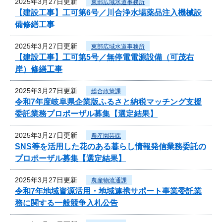
2025年3月27日更新
東部広域水道事務所
【建設工事】工可第6号／川合浄水場薬品注入機械設
備修繕工事
2025年3月27日更新
東部広域水道事務所
【建設工事】工可第5号／無停電電源設備（可茂右
岸）修繕工事
2025年3月27日更新
総合政策課
令和7年度岐阜県企業版ふるさと納税マッチング支援
委託業務プロポーザル募集【選定結果】
2025年3月27日更新
農産園芸課
SNS等を活用した花のある暮らし情報発信業務委託の
プロポーザル募集【選定結果】
2025年3月27日更新
農産物流通課
令和7年地域資源活用・地域連携サポート事業委託業
務に関する一般競争入札公告