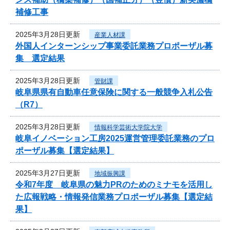
補修工事
2025年3月28日更新
産業人材課
外国人インターンシップ事業委託業務プロポーザル募
集 選定結果
2025年3月28日更新
管財課
岐阜県県有自動車任意保険に関する一般競争入札公告
（R7）
2025年3月28日更新
情報科学芸術大学院大学
岐阜イノベーション工房2025運営管理委託業務のプロ
ポーザル募集【選定結果】
2025年3月27日更新
地域振興課
令和7年度 岐阜県の魅力PRのためのミナモを活用し
た広報戦略・情報発信業務プロポーザル募集【選定結
果】