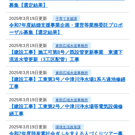
募集【選定結果】
2025年3月19日更新
子育て支援課
令和7年度結婚支援事業企画・運営等業務委託プロポ
ーザル募集【選定結果】
2025年3月19日更新
東部広域水道事務所
【建設工事】施工可第8号／既設管更新事業 東濃下
流送水管更新（3工区配管）工事
2025年3月19日更新
東部広域水道事務所
【建設工事】工東第3号／中津川浄水場1系ろ過池修繕
工事
2025年3月19日更新
東部広域水道事務所
【建設工事】工東第2号／中津川浄水場等電気設備修
繕工事
2025年3月19日更新
環境生活政策課
令和7年度脱炭素社会ぎふを支える人づくりツアー事