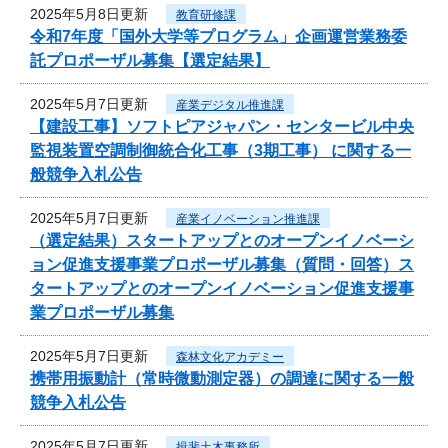
2025年5月8日更新
教育研修課
令和7年度「国外大学等プログラム」企画運営業務委
託プロポーザル募集【選定結果】
2025年5月7日更新
産業デジタル推進課
【建設工事】ソフトピアジャパン・センタービル中央
監視装置空調制御統合化工事（3期工事） に関する一
般競争入札公告
2025年5月7日更新
産業イノベーション推進課
（選定結果）スタートアップとのオープンイノベーシ
ョン促進支援事業プロポーザル募集（質問・回答）ス
タートアップとのオープンイノベーション促進支援事
業プロポーザル募集
2025年5月7日更新
森林文化アカデミー
携帯用振動計（常時微動測定器）の調達に関する一般
競争入札公告
2025年5月7日更新
揖斐土木事務所