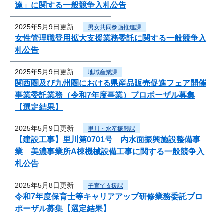
達」に関する一般競争入札公告
2025年5月9日更新
男女共同参画推進課
女性管理職登用拡大支援業務委託に関する一般競争入
札公告
2025年5月9日更新
地域産業課
関西圏及び九州圏における県産品販売促進フェア開催
事業委託業務（令和7年度事業）プロポーザル募集
【選定結果】
2025年5月9日更新
里川・水産振興課
【建設工事】里川第0701号 内水面振興施設整備事
業 美濃事業所A棟機械設備工事に関する一般競争入
札公告
2025年5月8日更新
子育て支援課
令和7年度保育士等キャリアアップ研修業務委託プロ
ポーザル募集【選定結果】