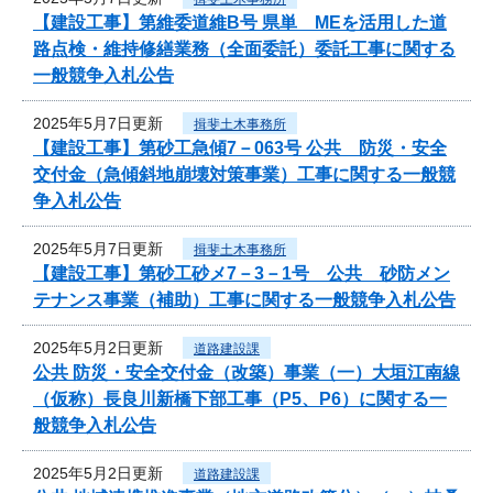
【建設工事】第維委道維B号 県単 MEを活用した道
路点検・維持修繕業務（全面委託）委託工事に関する
一般競争入札公告
2025年5月7日更新
揖斐土木事務所
【建設工事】第砂工急傾7－063号 公共 防災・安全
交付金（急傾斜地崩壊対策事業）工事に関する一般競
争入札公告
2025年5月7日更新
揖斐土木事務所
【建設工事】第砂工砂メ7－3－1号 公共 砂防メン
テナンス事業（補助）工事に関する一般競争入札公告
2025年5月2日更新
道路建設課
公共 防災・安全交付金（改築）事業（一）大垣江南線
（仮称）長良川新橋下部工事（P5、P6）に関する一
般競争入札公告
2025年5月2日更新
道路建設課