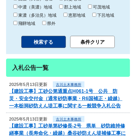
中濃（美濃）地域
郡上地域
可茂地域
東濃（多治見）地域
恵那地域
下呂地域
飛騨地域
県外
入札公告一覧
2025年5月13日更新
古川土木事務所
【建設工事】工砂公第通重点H061-1号 公共 防
災・安全交付金（通常砂防事業・R6国補正・繰越）
一本栃洞砂防えん堤工事に関する一般競争入札公告
2025年5月13日更新
古川土木事務所
【建設工事】工砂単第砂修長‐2号 県単 砂防維持修
繕事業（長寿命化・繰越）桑谷砂防えん堤補修工事に