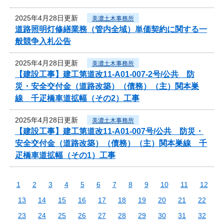
2025年4月28日更新
美濃土木事務所
道路照明灯修繕業務（管内全域）単価契約に関する一
般競争入札公告
2025年4月28日更新
美濃土木事務所
【建設工事】建工第道改11-A01-007-2号/公共 防
災・安全交付金（道路改築）（債務）（主）関本巣
線 千疋橋車道拡幅（その2）工事
2025年4月28日更新
美濃土木事務所
【建設工事】建工第道改11-A01-007号/公共 防災・
安全交付金（道路改築）（債務）（主）関本巣線 千
疋橋車道拡幅（その1）工事
1
2
3
4
5
6
7
8
9
10
11
12
13
14
15
16
17
18
19
20
21
22
23
24
25
26
27
28
29
30
31
32