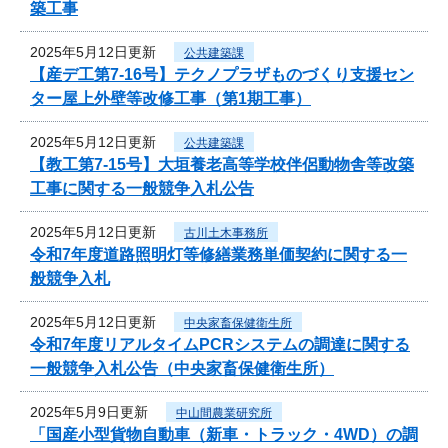
築工事
2025年5月12日更新
公共建築課
【産デ工第7-16号】テクノプラザものづくり支援セン
ター屋上外壁等改修工事（第1期工事）
2025年5月12日更新
公共建築課
【教工第7-15号】大垣養老高等学校伴侶動物舎等改築
工事に関する一般競争入札公告
2025年5月12日更新
古川土木事務所
令和7年度道路照明灯等修繕業務単価契約に関する一
般競争入札
2025年5月12日更新
中央家畜保健衛生所
令和7年度リアルタイムPCRシステムの調達に関する
一般競争入札公告（中央家畜保健衛生所）
2025年5月9日更新
中山間農業研究所
「国産小型貨物自動車（新車・トラック・4WD）の調