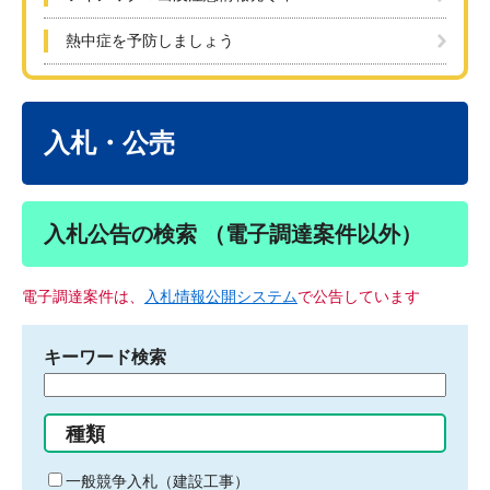
熱中症を予防しましょう
本
文
入札・公売
入札公告の検索 （電子調達案件以外）
電子調達案件は、
入札情報公開システム
で公告しています
キーワード検索
検
索
す
種類
る
キ
一般競争入札（建設工事）