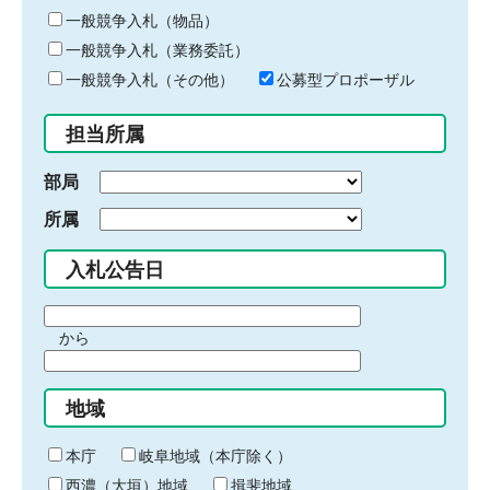
ー
一般競争入札（物品）
ワ
一般競争入札（業務委託）
ー
ド
一般競争入札（その他）
公募型プロポーザル
を
入
担当所属
力
部局
所属
入札公告日
期
から
間
期
の
間
始
地域
の
ま
終
り
わ
本庁
岐阜地域（本庁除く）
り
西濃（大垣）地域
揖斐地域