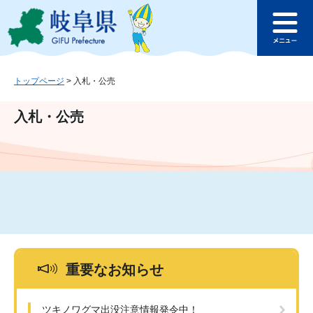
ペ
メ
このページの本文へ
ー
ニ
メ
ジ
ュ
ニ
の
ー
ュ
先
を
ー
頭
飛
トップページ
>
入札・公売
で
ば
す
し
入札・公売
。
て
本
文
へ
重要なお知らせ
ツキノワグマ出没注意情報発令中！