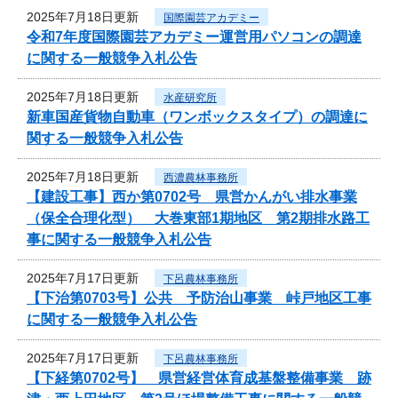
2025年7月18日更新
国際園芸アカデミー
令和7年度国際園芸アカデミー運営用パソコンの調達
に関する一般競争入札公告
2025年7月18日更新
水産研究所
新車国産貨物自動車（ワンボックスタイプ）の調達に
関する一般競争入札公告
2025年7月18日更新
西濃農林事務所
【建設工事】西か第0702号 県営かんがい排水事業
（保全合理化型） 大巻東部1期地区 第2期排水路工
事に関する一般競争入札公告
2025年7月17日更新
下呂農林事務所
【下治第0703号】公共 予防治山事業 峠戸地区工事
に関する一般競争入札公告
2025年7月17日更新
下呂農林事務所
【下経第0702号】 県営経営体育成基盤整備事業 跡