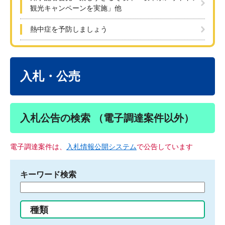
観光キャンペーンを実施」他
熱中症を予防しましょう
本
文
入札・公売
入札公告の検索 （電子調達案件以外）
電子調達案件は、
入札情報公開システム
で公告しています
キーワード検索
検
索
す
種類
る