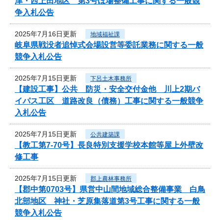
津・西上田地区 第3号ほ場整備工事に関する一般競
争入札公告
2025年7月16日更新
地域福祉課
岐阜県戦没者追悼式会場設営等委託業務に関する一般
競争入札公告
2025年7月15日更新
下呂土木事務所
【建設工事】公共 防災・安全交付金他 川上2期バ
イパス工区 道路改良（債務）工事に関する一般競争
入札公告
2025年7月15日更新
公共建築課
【教工第7-70号】長良特別支援学校本館等屋上外壁改
修工事
2025年7月15日更新
郡上農林事務所
【郡中第0703号】県営中山間地域総合整備事業 白鳥
北部地区 神社・芝原集落道第3号工事に関する一般
競争入札公告