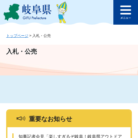
ペ
メ
このページの本文へ
ー
ニ
メ
ジ
ュ
ニ
の
ー
ュ
先
を
ー
頭
飛
トップページ
>
入札・公売
で
ば
す
し
入札・公売
。
て
本
文
へ
重要なお知らせ
知事記者会見「楽しすぎるぞ岐阜！岐阜県アウトドア