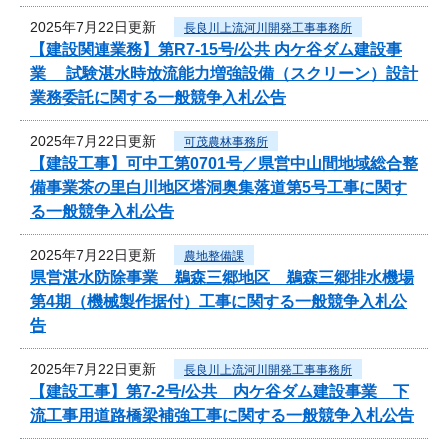
2025年7月22日更新
長良川上流河川開発工事事務所
【建設関連業務】第R7-15号/公共 内ケ谷ダム建設事
業 試験湛水時放流能力増強設備（スクリーン）設計
業務委託に関する一般競争入札公告
2025年7月22日更新
可茂農林事務所
【建設工事】可中工第0701号／県営中山間地域総合整
備事業茶の里白川地区塔洞奥集落道第5号工事に関す
る一般競争入札公告
2025年7月22日更新
農地整備課
県営湛水防除事業 鵜森三郷地区 鵜森三郷排水機場
第4期（機械製作据付）工事に関する一般競争入札公
告
2025年7月22日更新
長良川上流河川開発工事事務所
【建設工事】第7-2号/公共 内ケ谷ダム建設事業 下
流工事用道路橋梁補強工事に関する一般競争入札公告