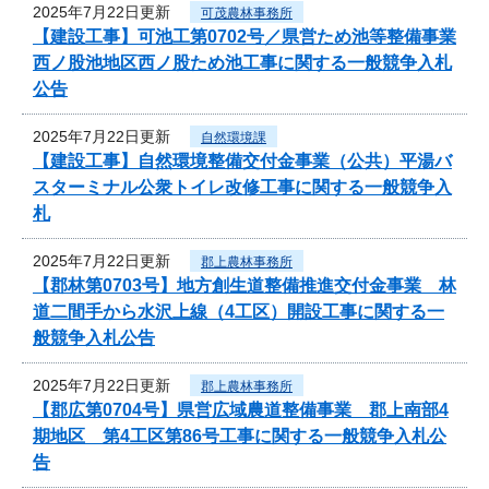
2025年7月22日更新
可茂農林事務所
【建設工事】可池工第0702号／県営ため池等整備事業
西ノ股池地区西ノ股ため池工事に関する一般競争入札
公告
2025年7月22日更新
自然環境課
【建設工事】自然環境整備交付金事業（公共）平湯バ
スターミナル公衆トイレ改修工事に関する一般競争入
札
2025年7月22日更新
郡上農林事務所
【郡林第0703号】地方創生道整備推進交付金事業 林
道二間手から水沢上線（4工区）開設工事に関する一
般競争入札公告
2025年7月22日更新
郡上農林事務所
【郡広第0704号】県営広域農道整備事業 郡上南部4
期地区 第4工区第86号工事に関する一般競争入札公
告