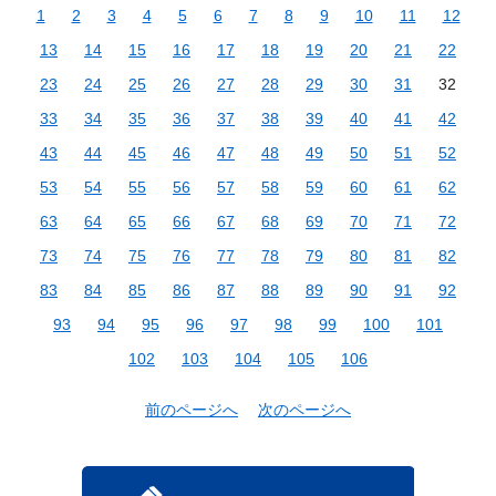
1
2
3
4
5
6
7
8
9
10
11
12
13
14
15
16
17
18
19
20
21
22
23
24
25
26
27
28
29
30
31
32
33
34
35
36
37
38
39
40
41
42
43
44
45
46
47
48
49
50
51
52
53
54
55
56
57
58
59
60
61
62
63
64
65
66
67
68
69
70
71
72
73
74
75
76
77
78
79
80
81
82
83
84
85
86
87
88
89
90
91
92
93
94
95
96
97
98
99
100
101
102
103
104
105
106
前のページへ
次のページへ