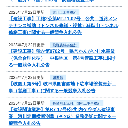
2025年7月22日更新
古川土木事務所
【建設工事】工維2公第MT-11-02号 公共 道路メン
テナンス補助（トンネル修繕・繰越）猪臥山トンネル
修繕工事に関する一般競争入札公告
2025年7月22日更新
飛騨農林事務所
【建設工事】飛か第0702号 県営かんがい排水事業
（保全合理化型） 中根地区 第4号管路工事に関す
る一般競争入札公告
2025年7月22日更新
図書館
【岐図工第5号】岐阜県図書館地下駐車場塗装更新工
事（営繕工事）に関する一般競争入札公告
2025年7月22日更新
長良川上流河川開発工事事務所
【建設関連業務】第R7-17号/公共 内ケ谷ダム建設事
業 河川定期横断測量（その2）業務委託に関する一
般競争入札公告