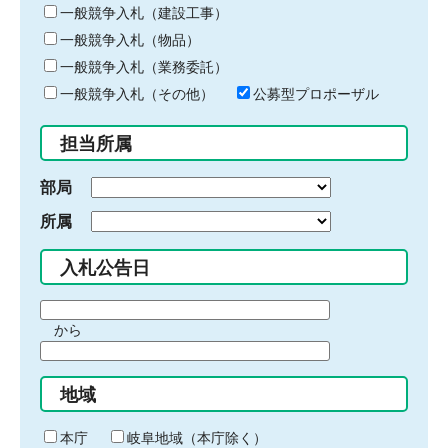
キ
一般競争入札（建設工事）
ー
一般競争入札（物品）
ワ
一般競争入札（業務委託）
ー
ド
一般競争入札（その他）
公募型プロポーザル
を
入
担当所属
力
部局
所属
入札公告日
期
から
間
期
の
間
始
地域
の
ま
終
り
わ
本庁
岐阜地域（本庁除く）