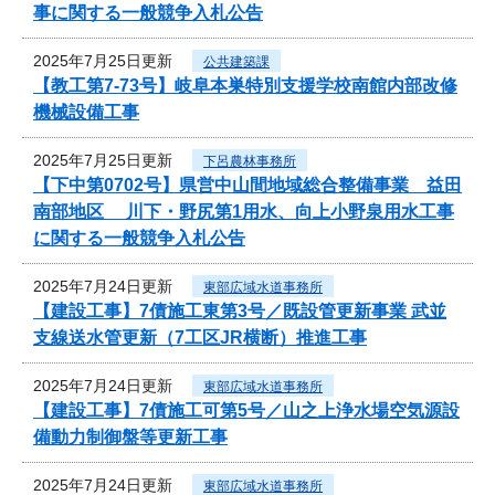
事に関する一般競争入札公告
2025年7月25日更新
公共建築課
【教工第7-73号】岐阜本巣特別支援学校南館内部改修
機械設備工事
2025年7月25日更新
下呂農林事務所
【下中第0702号】県営中山間地域総合整備事業 益田
南部地区 川下・野尻第1用水、向上小野泉用水工事
に関する一般競争入札公告
2025年7月24日更新
東部広域水道事務所
【建設工事】7債施工東第3号／既設管更新事業 武並
支線送水管更新（7工区JR横断）推進工事
2025年7月24日更新
東部広域水道事務所
【建設工事】7債施工可第5号／山之上浄水場空気源設
備動力制御盤等更新工事
2025年7月24日更新
東部広域水道事務所