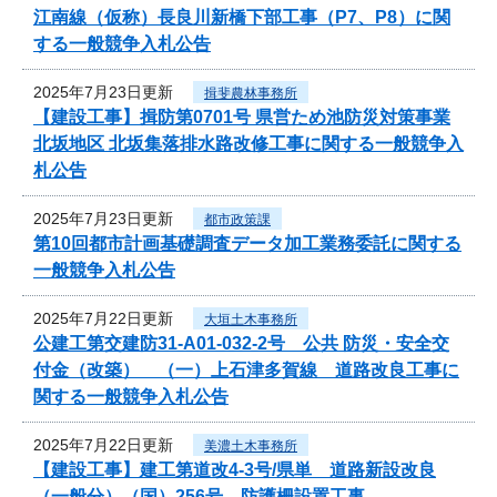
江南線（仮称）長良川新橋下部工事（P7、P8）に関
する一般競争入札公告
2025年7月23日更新
揖斐農林事務所
【建設工事】揖防第0701号 県営ため池防災対策事業
北坂地区 北坂集落排水路改修工事に関する一般競争入
札公告
2025年7月23日更新
都市政策課
第10回都市計画基礎調査データ加工業務委託に関する
一般競争入札公告
2025年7月22日更新
大垣土木事務所
公建工第交建防31-A01-032-2号 公共 防災・安全交
付金（改築） （一）上石津多賀線 道路改良工事に
関する一般競争入札公告
2025年7月22日更新
美濃土木事務所
【建設工事】建工第道改4-3号/県単 道路新設改良
（一般分）（国）256号 防護柵設置工事