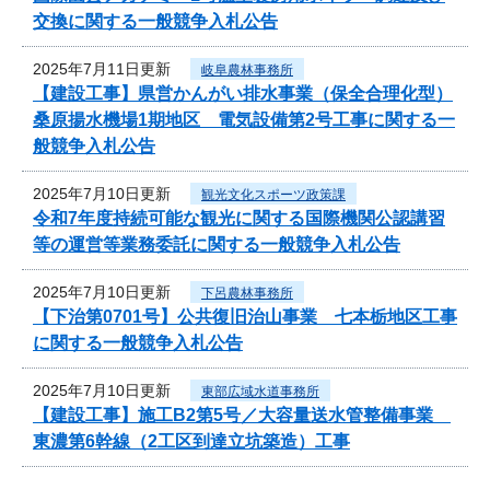
交換に関する一般競争入札公告
2025年7月11日更新
岐阜農林事務所
【建設工事】県営かんがい排水事業（保全合理化型）
桑原揚水機場1期地区 電気設備第2号工事に関する一
般競争入札公告
2025年7月10日更新
観光文化スポーツ政策課
令和7年度持続可能な観光に関する国際機関公認講習
等の運営等業務委託に関する一般競争入札公告
2025年7月10日更新
下呂農林事務所
【下治第0701号】公共復旧治山事業 七本栃地区工事
に関する一般競争入札公告
2025年7月10日更新
東部広域水道事務所
【建設工事】施工B2第5号／大容量送水管整備事業
東濃第6幹線（2工区到達立坑築造）工事