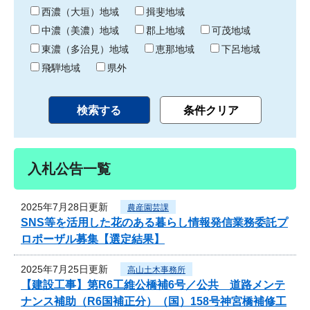
り
西濃（大垣）地域
揖斐地域
中濃（美濃）地域
郡上地域
可茂地域
東濃（多治見）地域
恵那地域
下呂地域
飛騨地域
県外
入札公告一覧
2025年7月28日更新
農産園芸課
SNS等を活用した花のある暮らし情報発信業務委託プ
ロポーザル募集【選定結果】
2025年7月25日更新
高山土木事務所
【建設工事】第R6工維公橋補6号／公共 道路メンテ
ナンス補助（R6国補正分）（国）158号神宮橋補修工