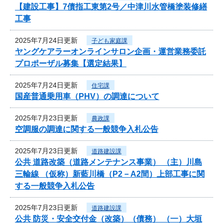
【建設工事】7債指工東第2号／中津川水管橋塗装修繕
工事
2025年7月24日更新
子ども家庭課
ヤングケアラーオンラインサロン企画・運営業務委託
プロポーザル募集【選定結果】
2025年7月24日更新
住宅課
国産普通乗用車（PHV）の調達について
2025年7月23日更新
農政課
空調服の調達に関する一般競争入札公告
2025年7月23日更新
道路建設課
公共 道路改築（道路メンテナンス事業） （主）川島
三輪線 （仮称）新藍川橋（P2－A2間）上部工事に関
する一般競争入札公告
2025年7月23日更新
道路建設課
公共 防災・安全交付金（改築）（債務） （一）大垣