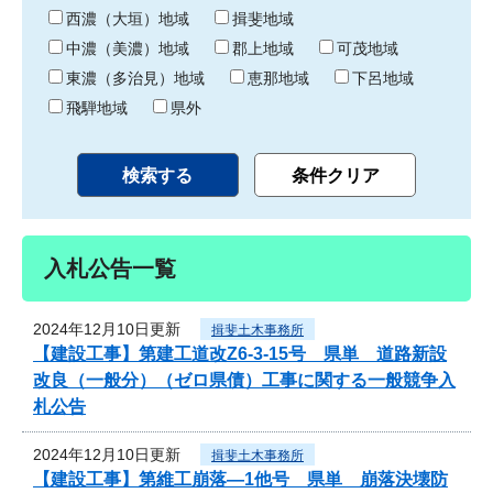
り
西濃（大垣）地域
揖斐地域
中濃（美濃）地域
郡上地域
可茂地域
東濃（多治見）地域
恵那地域
下呂地域
飛騨地域
県外
入札公告一覧
2024年12月10日更新
揖斐土木事務所
【建設工事】第建工道改Z6-3-15号 県単 道路新設
改良（一般分）（ゼロ県債）工事に関する一般競争入
札公告
2024年12月10日更新
揖斐土木事務所
【建設工事】第維工崩落―1他号 県単 崩落決壊防