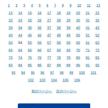
1
2
3
4
5
6
7
8
9
10
11
12
13
14
15
16
17
18
19
20
21
22
23
24
25
26
27
28
29
30
31
32
33
34
35
36
37
38
39
40
41
42
43
44
45
46
47
48
49
50
51
52
53
54
55
56
57
58
59
60
61
62
63
64
65
66
67
68
69
70
71
72
73
74
75
76
77
78
79
80
81
82
83
84
85
86
87
88
89
90
91
92
93
94
95
96
97
98
99
100
101
102
103
104
105
106
前のページへ
次のページへ