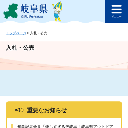
ペ
メ
このページの本文へ
ー
ニ
メ
ジ
ュ
ニ
の
ー
ュ
先
を
ー
頭
飛
トップページ
>
入札・公売
で
ば
す
し
入札・公売
。
て
本
文
へ
重要なお知らせ
知事記者会見「楽しすぎるぞ岐阜！岐阜県アウトドア