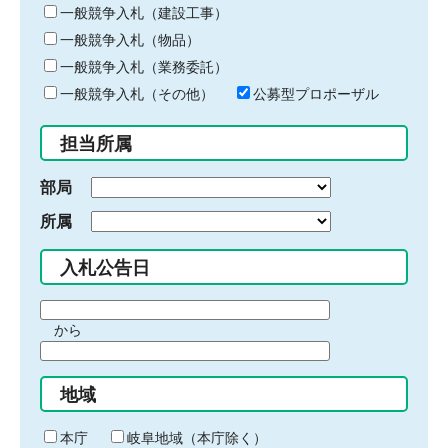
キ
一般競争入札（建設工事）
ー
一般競争入札（物品）
ワ
一般競争入札（業務委託）
ー
ド
一般競争入札（その他）
公募型プロポーザル
を
入
担当所属
力
部局
所属
入札公告日
期
から
間
期
の
間
始
地域
の
ま
終
り
わ
本庁
岐阜地域（本庁除く）