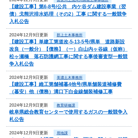
【建設工事】第6-8号/公共 内ケ谷ダム建設事業（翌
債）戈熊沢排水処理（その2）工事 に関する一般競争
入札公告
2024年12月9日更新
郡上土木事務所
【建設工事】単建工第道改-5-13-5号/県単 道路新設
改良（一般分）【債務】（一）白山内ヶ谷線（仮称）
松ヶ瀬橋 落石防護網工事に関する事後審査型一般競
争入札公告
2024年12月9日更新
美濃土木事務所
【建設工事】維工第舗補暮4他号/県単舗装道補修費
（暮安）他（債務）溝口下白金線舗装補修工事
2024年12月9日更新
教育研修課
岐阜県総合教育センターで使用するガスの一般競争入
札公告
2024年12月9日更新
用地課