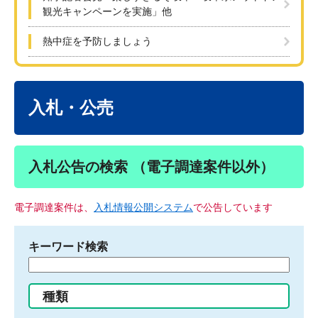
観光キャンペーンを実施」他
熱中症を予防しましょう
本
文
入札・公売
入札公告の検索 （電子調達案件以外）
電子調達案件は、
入札情報公開システム
で公告しています
キーワード検索
検
索
す
種類
る