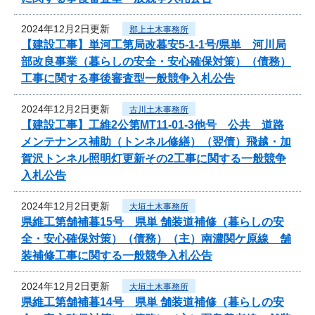
2024年12月2日更新
郡上土木事務所
【建設工事】単河工第局改暮安5-1-1号/県単 河川局
部改良事業（暮らしの安全・安心確保対策）（債務）
工事に関する事後審査型一般競争入札公告
2024年12月2日更新
古川土木事務所
【建設工事】工維2公第MT11-01-3他号 公共 道路
メンテナンス補助（トンネル修繕）（翌債）飛越・加
賀沢トンネル照明灯更新その2工事に関する一般競争
入札公告
2024年12月2日更新
大垣土木事務所
県維工第舗補暮15号 県単 舗装道補修（暮らしの安
全・安心確保対策）（債務）（主）南濃関ケ原線 舗
装補修工事に関する一般競争入札公告
2024年12月2日更新
大垣土木事務所
県維工第舗補暮14号 県単 舗装道補修（暮らしの安