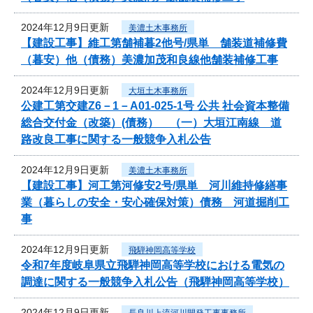
2024年12月9日更新
美濃土木事務所
【建設工事】維工第舗補暮2他号/県単 舗装道補修費
（暮安）他（債務）美濃加茂和良線他舗装補修工事
2024年12月9日更新
大垣土木事務所
公建工第交建Z6－1－A01-025-1号 公共 社会資本整備
総合交付金（改築）(債務） （一）大垣江南線 道
路改良工事に関する一般競争入札公告
2024年12月9日更新
美濃土木事務所
【建設工事】河工第河修安2号/県単 河川維持修繕事
業（暮らしの安全・安心確保対策）債務 河道掘削工
事
2024年12月9日更新
飛騨神岡高等学校
令和7年度岐阜県立飛騨神岡高等学校における電気の
調達に関する一般競争入札公告（飛騨神岡高等学校）
2024年12月9日更新
長良川上流河川開発工事事務所