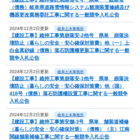
（債務）岐阜県道路雪情報システム観測装置修繕及び
機器更改業務委託工事に関する一般競争入札公告
2024年12月2日更新
岐阜土木事務所
【建設工事】維持工事第崩落安-2他号 県単 崩落決
壊防止（暮らしの安全・安心確保対策費）他（一）上
白金真砂線（債務）落石防護柵更新工事に関する一般
競争入札公告
2024年12月2日更新
岐阜土木事務所
【建設工事】維持工事第崩落安-1他号 県単 崩落決
壊防止（暮らしの安全・安心確保対策費）他（国）
418号（債務）落石防護柵設置工事に関する一般競争
入札公告
2024年12月2日更新
岐阜土木事務所
【建設工事】維持工事第安舗-3号 県単 舗装道補修
（暮らしの安全・安心確保対策）（債務）（主）江南
関線舗装補修工事に関する一般競争入札公告