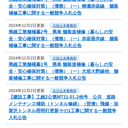
全・安心確保対策）（債務）（一）柳瀬赤坂線 舗装
補修工事に関する一般競争入札公告
2024年12月2日更新
大垣土木事務所
県維工第舗補暮2号 県単 舗装道補修（暮らしの安
全・安心確保対策）（債務）（一）赤坂垂井線 舗装
補修工事に関する一般競争入札公告
2024年12月2日更新
大垣土木事務所
県維工第舗補暮1号 県単 舗装道補修（暮らしの安
全・安心確保対策）（債務）（一）大垣大野線他 舗
装補修工事に関する一般競争入札公告
2024年12月2日更新
古川土木事務所
【建設工事】工維2公第MT11-01-2他号 公共 道路
メンテナンス補助（トンネル修繕）（翌債）飛越・加
賀沢トンネル照明灯更新その1工事に関する一般競争
入札公告