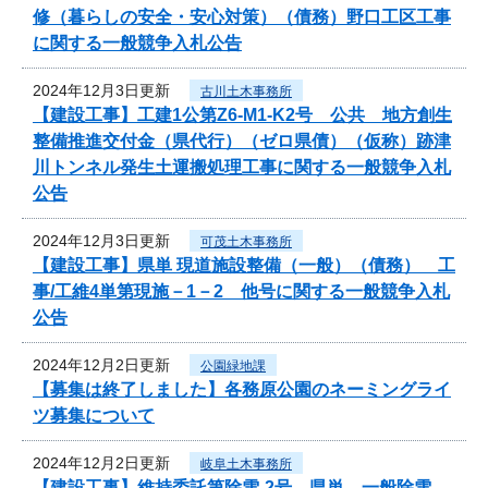
修（暮らしの安全・安心対策）（債務）野口工区工事
に関する一般競争入札公告
2024年12月3日更新
古川土木事務所
【建設工事】工建1公第Z6-M1-K2号 公共 地方創生
整備推進交付金（県代行）（ゼロ県債）（仮称）跡津
川トンネル発生土運搬処理工事に関する一般競争入札
公告
2024年12月3日更新
可茂土木事務所
【建設工事】県単 現道施設整備（一般）（債務） 工
事/工維4単第現施－1－2 他号に関する一般競争入札
公告
2024年12月2日更新
公園緑地課
【募集は終了しました】各務原公園のネーミングライ
ツ募集について
2024年12月2日更新
岐阜土木事務所
【建設工事】維持委託第除雪-2号 県単 一般除雪