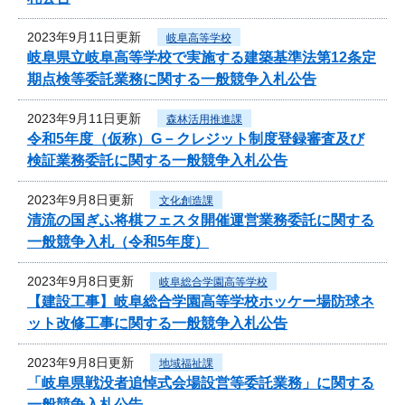
2023年9月11日更新
岐阜高等学校
岐阜県立岐阜高等学校で実施する建築基準法第12条定
期点検等委託業務に関する一般競争入札公告
2023年9月11日更新
森林活用推進課
令和5年度（仮称）G－クレジット制度登録審査及び
検証業務委託に関する一般競争入札公告
2023年9月8日更新
文化創造課
清流の国ぎふ将棋フェスタ開催運営業務委託に関する
一般競争入札（令和5年度）
2023年9月8日更新
岐阜総合学園高等学校
【建設工事】岐阜総合学園高等学校ホッケー場防球ネ
ット改修工事に関する一般競争入札公告
2023年9月8日更新
地域福祉課
「岐阜県戦没者追悼式会場設営等委託業務」に関する
一般競争入札公告