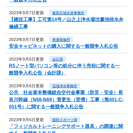
2023年9月7日更新
東部広域水道事務所
【建設工事】工可第14号／山之上浄水場沈澱池排水弁
修繕工事
2023年9月7日更新
東濃保健所
安全キャビネットの購入に関する一般競争入札公告
2023年9月6日更新
会計課
R5ノート型パソコン等の処分に伴う売却に関する一
般競争入札公告（会計課）
2023年9月6日更新
流域浄水事務所
公共 社会資本整備総合交付金事業（防災・安全）長
良川幹線（N68-N69）管更生（翌債）工事（第401-C-
051号）に関する一般競争入札公告
2023年9月6日更新
競技スポーツ課
「フィジカルトレーニングサポート器具」の調達に関