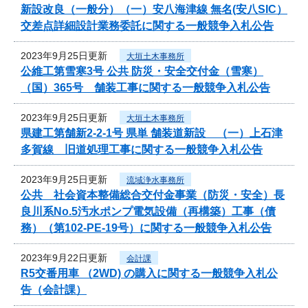
新設改良（一般分）（一）安八海津線 無名(安八SIC）
交差点詳細設計業務委託に関する一般競争入札公告
2023年9月25日更新
大垣土木事務所
公維工第雪寒3号 公共 防災・安全交付金（雪寒）
（国）365号 舗装工事に関する一般競争入札公告
2023年9月25日更新
大垣土木事務所
県建工第舗新2-2-1号 県単 舗装道新設 （一）上石津
多賀線 旧道処理工事に関する一般競争入札公告
2023年9月25日更新
流域浄水事務所
公共 社会資本整備総合交付金事業（防災・安全）長
良川系No.5汚水ポンプ電気設備（再構築）工事（債
務）（第102-PE-19号）に関する一般競争入札公告
2023年9月22日更新
会計課
R5交番用車 （2WD) の購入に関する一般競争入札公
告（会計課）