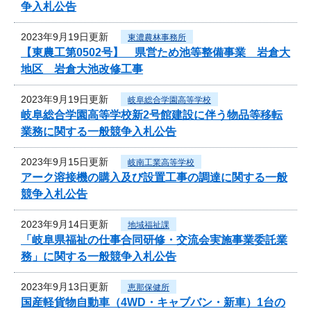
争入札公告
2023年9月19日更新
東濃農林事務所
【東農工第0502号】 県営ため池等整備事業 岩倉大
地区 岩倉大池改修工事
2023年9月19日更新
岐阜総合学園高等学校
岐阜総合学園高等学校新2号館建設に伴う物品等移転
業務に関する一般競争入札公告
2023年9月15日更新
岐南工業高等学校
アーク溶接機の購入及び設置工事の調達に関する一般
競争入札公告
2023年9月14日更新
地域福祉課
「岐阜県福祉の仕事合同研修・交流会実施事業委託業
務」に関する一般競争入札公告
2023年9月13日更新
恵那保健所
国産軽貨物自動車（4WD・キャブバン・新車）1台の