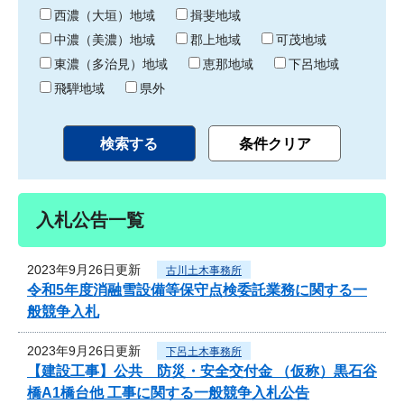
り
西濃（大垣）地域
揖斐地域
中濃（美濃）地域
郡上地域
可茂地域
東濃（多治見）地域
恵那地域
下呂地域
飛騨地域
県外
入札公告一覧
2023年9月26日更新
古川土木事務所
令和5年度消融雪設備等保守点検委託業務に関する一
般競争入札
2023年9月26日更新
下呂土木事務所
【建設工事】公共 防災・安全交付金 （仮称）黒石谷
橋A1橋台他 工事に関する一般競争入札公告