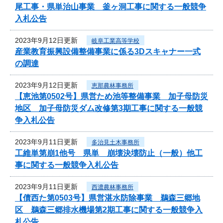
尾工事・県単治山事業 釜ヶ洞工事に関する一般競争
入札公告
2023年9月12日更新
岐阜工業高等学校
産業教育振興設備整備事業に係る3Dスキャナー一式
の調達
2023年9月12日更新
恵那農林事務所
【恵池第0502号】県営ため池等整備事業 加子母防災
地区 加子母防災ダム改修第3期工事に関する一般競
争入札公告
2023年9月11日更新
多治見土木事務所
工維単第崩1他号 県単 崩壊決壊防止（一般）他工
事に関する一般競争入札公告
2023年9月11日更新
西濃農林事務所
【債西た第0503号】県営湛水防除事業 鵜森三郷地
区 鵜森三郷排水機場第2期工事に関する一般競争入
札公告