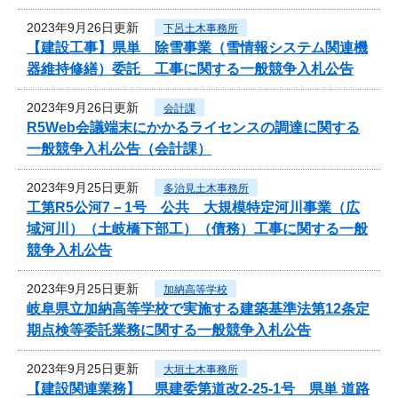
2023年9月26日更新
下呂土木事務所
【建設工事】県単 除雪事業（雪情報システム関連機
器維持修繕）委託 工事に関する一般競争入札公告
2023年9月26日更新
会計課
R5Web会議端末にかかるライセンスの調達に関する
一般競争入札公告（会計課）
2023年9月25日更新
多治見土木事務所
工第R5公河7－1号 公共 大規模特定河川事業（広
域河川）（土岐橋下部工）（債務）工事に関する一般
競争入札公告
2023年9月25日更新
加納高等学校
岐阜県立加納高等学校で実施する建築基準法第12条定
期点検等委託業務に関する一般競争入札公告
2023年9月25日更新
大垣土木事務所
【建設関連業務】 県建委第道改2-25-1号 県単 道路