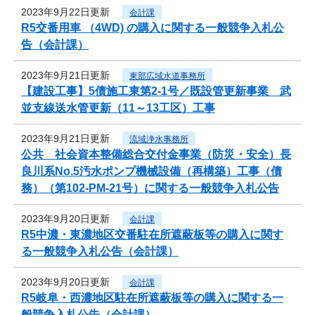
2023年9月22日更新
会計課
R5交番用車 （4WD) の購入に関する一般競争入札公
告（会計課）
2023年9月21日更新
東部広域水道事務所
【建設工事】5債施工東第2-1号／既設管更新事業 武
並支線送水管更新（11～13工区）工事
2023年9月21日更新
流域浄水事務所
公共 社会資本整備総合交付金事業（防災・安全）長
良川系No.5汚水ポンプ機械設備（再構築）工事（債
務）（第102-PM-21号）に関する一般競争入札公告
2023年9月20日更新
会計課
R5中濃・東濃地区交番駐在所遮蔽板等の購入に関す
る一般競争入札公告（会計課）
2023年9月20日更新
会計課
R5岐阜・西濃地区駐在所遮蔽板等の購入に関する一
般競争入札公告（会計課）