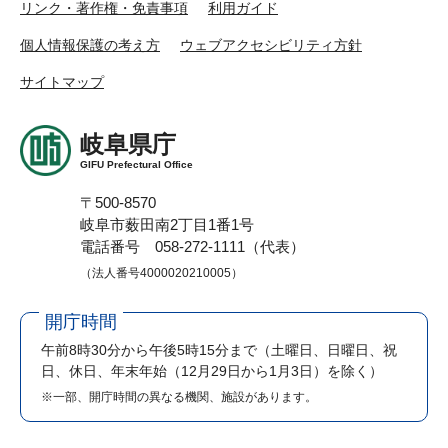
リンク・著作権・免責事項
利用ガイド
個人情報保護の考え方
ウェブアクセシビリティ方針
サイトマップ
岐阜県庁
GIFU Prefectural Office
〒500-8570
岐阜市薮田南2丁目1番1号
電話番号 058-272-1111（代表）
（法人番号4000020210005）
開庁時間
午前8時30分から午後5時15分まで
（土曜日、日曜日、祝
日、休日、年末年始（12月29日から1月3日）を除く）
※一部、開庁時間の異なる機関、施設があります。