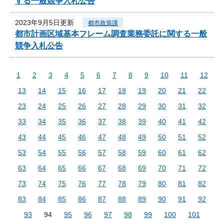
する一般競争入札公告
2023年9月5日更新
都市政策課
都市計画区域基本フレーム調査業務委託に関する一般
競争入札公告
1
2
3
4
5
6
7
8
9
10
11
12
13
14
15
16
17
18
19
20
21
22
23
24
25
26
27
28
29
30
31
32
33
34
35
36
37
38
39
40
41
42
43
44
45
46
47
48
49
50
51
52
53
54
55
56
57
58
59
60
61
62
63
64
65
66
67
68
69
70
71
72
73
74
75
76
77
78
79
80
81
82
83
84
85
86
87
88
89
90
91
92
93
94
95
96
97
98
99
100
101