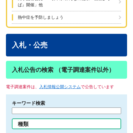
ば』開催」他
熱中症を予防しましょう
本
文
入札・公売
入札公告の検索 （電子調達案件以外）
電子調達案件は、
入札情報公開システム
で公告しています
キーワード検索
検
索
す
種類
る