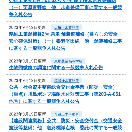
公維工第交維HT-02-02号 公共 通学路緊急対策補助
（一）栗原青野線 他 歩道整備工事に関する一般競
争入札公告
2023年9月19日更新
大垣土木事務所
県維工第舗補暮2号 県単 舗装道補修（暮らしの安全・
安心確保対策）（一）養老平田線 他 舗装補修工事
に関する一般競争入札公告
2023年9月19日更新
恵那農業高等学校
生物顕微鏡の調達に関する一般競争入札公告
2023年9月19日更新
流域浄水事務所
公共 社会資本整備総合交付金事業（防災・安全）
（重点）川島ポンプ場耐水化対策工事（第203-A-051
他号）に関する一般競争入札公告
2023年9月19日更新
可茂土木事務所
【建設関連業務】公共 防災・安全交付金（交通安全
施設等整備）他 道路標識点検 委託に関する一般競