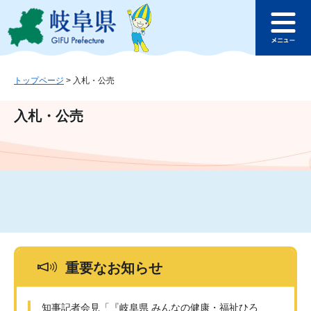
ペ
メ
このページの本文へ
ー
ニ
メ
ジ
ュ
ニ
の
ー
ュ
先
を
ー
頭
飛
トップページ
>
入札・公売
で
ば
す
し
入札・公売
。
て
本
文
へ
重要なお知らせ
知事記者会見「『岐阜県 みんなの健康・福祉ひろ