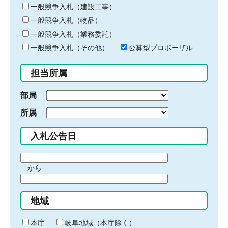
キ
一般競争入札（建設工事）
ー
一般競争入札（物品）
ワ
一般競争入札（業務委託）
ー
ド
一般競争入札（その他）
公募型プロポーザル
を
入
担当所属
力
部局
所属
入札公告日
期
から
間
期
の
間
始
地域
の
ま
終
り
わ
本庁
岐阜地域（本庁除く）