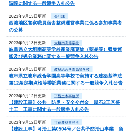
調達に関する一般競争入札公告
2023年9月13日更新
会計課
西濃地区警察職員宿舎整備運営事業に係る参加事業者
の公募
2023年9月13日更新
大垣南高等学校
岐阜県立大垣南高等学校産業廃棄物（薬品等）収集運
搬及び処分業務に関する一般競争入札公告
2023年9月13日更新
岐阜総合学園高等学校
岐阜県立岐阜総合学園高等学校で実施する建築基準法
第12条定期点検等委託業務に関する一般競争入札公告
2023年9月12日更新
下呂土木事務所
【建設工事】公共 防災・安全交付金 黒石3工区盛
土工 工事に関する一般競争入札公告
2023年9月12日更新
可茂農林事務所
【建設工事】可治工第0504号／公共予防治山事業 負