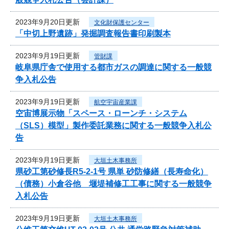
2023年9月20日更新
文化財保護センター
「中切上野遺跡」発掘調査報告書印刷製本
2023年9月19日更新
管財課
岐阜県庁舎で使用する都市ガスの調達に関する一般競
争入札公告
2023年9月19日更新
航空宇宙産業課
空宙博展示物「スペース・ローンチ・システム
（SLS）模型」製作委託業務に関する一般競争入札公
告
2023年9月19日更新
大垣土木事務所
県砂工第砂修長R5-2-1号 県単 砂防修繕（長寿命化）
（債務）小倉谷他 堰堤補修工工事に関する一般競争
入札公告
2023年9月19日更新
大垣土木事務所