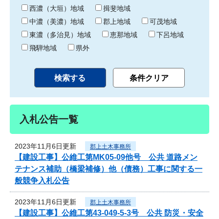
り
西濃（大垣）地域
揖斐地域
中濃（美濃）地域
郡上地域
可茂地域
東濃（多治見）地域
恵那地域
下呂地域
飛騨地域
県外
入札公告一覧
2023年11月6日更新
郡上土木事務所
【建設工事】公維工第MK05-09他号 公共 道路メン
テナンス補助（橋梁補修）他（債務）工事に関する一
般競争入札公告
2023年11月6日更新
郡上土木事務所
【建設工事】公維工第43-049-5-3号 公共 防災・安全