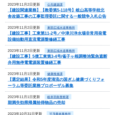
2023年11月2日更新
公共建築課
【建設関連業務】【教委第5-118号】岐山高等学校北
舎改築工事の工事監理委託に関する一般競争入札公告
2023年11月2日更新
東部広域水道事務所
【建設工事】工東第11-2号／中津川浄水場非常用発電
設備始動用直流電源盤修繕工事
2023年11月2日更新
東部広域水道事務所
【建設工事】5債工東第3-4号/雀子ヶ根調整池緊急遮断
弁用無停電電源装置修繕工事
2023年11月1日更新
健康推進課
【選定結果】令和5年度清流の国ぎふ健康づくりフォ
ーラム等委託業務プロポーザル募集
2023年11月1日更新
岐阜羽島警察署
期満失効県帰属拾得物品の売却
2023年10月31日更新
可茂農林事務所