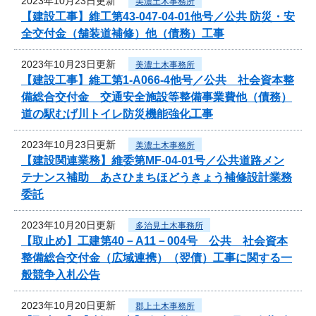
2023年10月23日更新
美濃土木事務所
【建設工事】維工第43-047-04-01他号／公共 防災・安
全交付金（舗装道補修）他（債務）工事
2023年10月23日更新
美濃土木事務所
【建設工事】維工第1-A066-4他号／公共 社会資本整
備総合交付金 交通安全施設等整備事業費他（債務）
道の駅むげ川トイレ防災機能強化工事
2023年10月23日更新
美濃土木事務所
【建設関連業務】維委第MF-04-01号／公共道路メン
テナンス補助 あさひまちほどうきょう補修設計業務
委託
2023年10月20日更新
多治見土木事務所
【取止め】工建第40－A11－004号 公共 社会資本
整備総合交付金（広域連携）（翌債）工事に関する一
般競争入札公告
2023年10月20日更新
郡上土木事務所