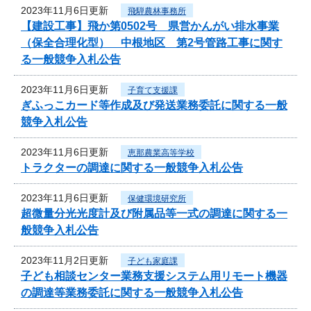
2023年11月6日更新
飛騨農林事務所
【建設工事】飛か第0502号 県営かんがい排水事業
（保全合理化型） 中根地区 第2号管路工事に関す
る一般競争入札公告
2023年11月6日更新
子育て支援課
ぎふっこカード等作成及び発送業務委託に関する一般
競争入札公告
2023年11月6日更新
恵那農業高等学校
トラクターの調達に関する一般競争入札公告
2023年11月6日更新
保健環境研究所
超微量分光光度計及び附属品等一式の調達に関する一
般競争入札公告
2023年11月2日更新
子ども家庭課
子ども相談センター業務支援システム用リモート機器
の調達等業務委託に関する一般競争入札公告