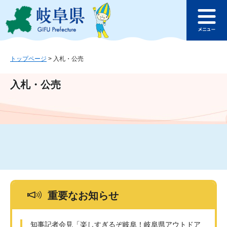
ペ
メ
このページの本文へ
ー
ニ
メ
ジ
ュ
ニ
の
ー
ュ
先
を
ー
頭
飛
トップページ
>
入札・公売
で
ば
す
し
入札・公売
。
て
本
文
へ
重要なお知らせ
知事記者会見「楽しすぎるぞ岐阜！岐阜県アウトドア