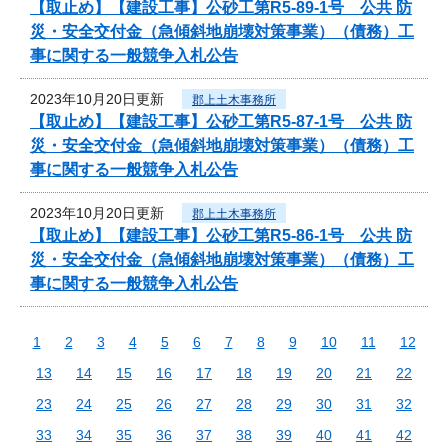
【取止め】【建設工事】公砂工第R5-89-1号 公共 防
災・安全交付金（急傾斜地崩壊対策事業）（債務）工
事に関する一般競争入札公告
2023年10月20日更新
郡上土木事務所
【取止め】【建設工事】公砂工第R5-87-1号 公共 防
災・安全交付金（急傾斜地崩壊対策事業）（債務）工
事に関する一般競争入札公告
2023年10月20日更新
郡上土木事務所
【取止め】【建設工事】公砂工第R5-86-1号 公共 防
災・安全交付金（急傾斜地崩壊対策事業）（債務）工
事に関する一般競争入札公告
1
2
3
4
5
6
7
8
9
10
11
12
13
14
15
16
17
18
19
20
21
22
23
24
25
26
27
28
29
30
31
32
33
34
35
36
37
38
39
40
41
42