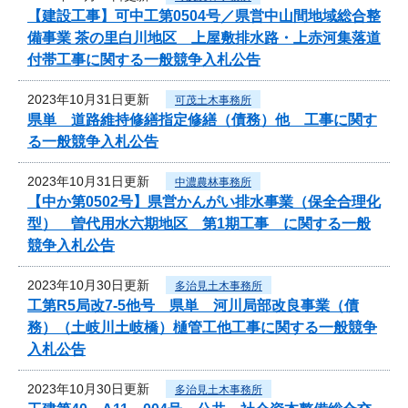
【建設工事】可中工第0504号／県営中山間地域総合整
備事業 茶の里白川地区 上屋敷排水路・上赤河集落道
付帯工事に関する一般競争入札公告
2023年10月31日更新
可茂土木事務所
県単 道路維持修繕指定修繕（債務）他 工事に関す
る一般競争入札公告
2023年10月31日更新
中濃農林事務所
【中か第0502号】県営かんがい排水事業（保全合理化
型） 曽代用水六期地区 第1期工事 に関する一般
競争入札公告
2023年10月30日更新
多治見土木事務所
工第R5局改7-5他号 県単 河川局部改良事業（債
務）（土岐川土岐橋）樋管工他工事に関する一般競争
入札公告
2023年10月30日更新
多治見土木事務所