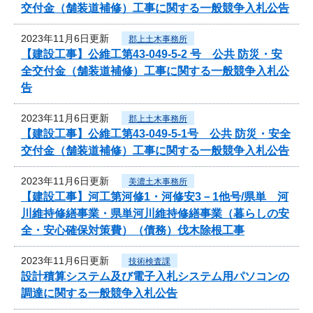
交付金（舗装道補修）工事に関する一般競争入札公告
2023年11月6日更新
郡上土木事務所
【建設工事】公維工第43-049-5-2 号 公共 防災・安
全交付金（舗装道補修）工事に関する一般競争入札公
告
2023年11月6日更新
郡上土木事務所
【建設工事】公維工第43-049-5-1号 公共 防災・安全
交付金（舗装道補修）工事に関する一般競争入札公告
2023年11月6日更新
美濃土木事務所
【建設工事】河工第河修1・河修安3－1他号/県単 河
川維持修繕事業・県単河川維持修繕事業（暮らしの安
全・安心確保対策費）（債務）伐木除根工事
2023年11月6日更新
技術検査課
設計積算システム及び電子入札システム用パソコンの
調達に関する一般競争入札公告