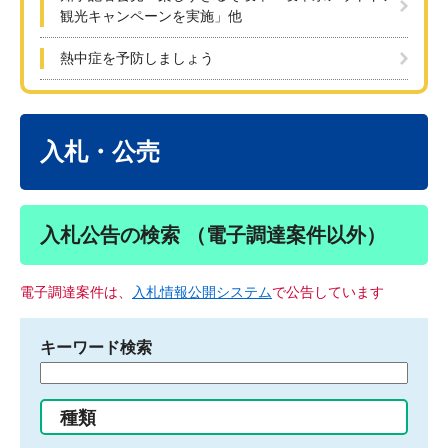
観光キャンペーンを実施」他
熱中症を予防しましょう
本
文
入札・公売
入札公告の検索 （電子調達案件以外）
電子調達案件は、
入札情報公開システム
で公告しています
キーワード検索
検
索
す
種類
る