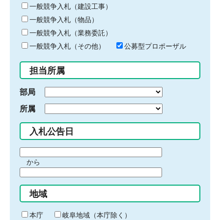
キ
一般競争入札（建設工事）
ー
一般競争入札（物品）
ワ
一般競争入札（業務委託）
ー
ド
一般競争入札（その他）
公募型プロポーザル
を
入
担当所属
力
部局
所属
入札公告日
期
から
間
期
の
間
始
地域
の
ま
終
り
わ
本庁
岐阜地域（本庁除く）