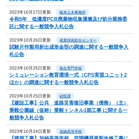
2023年10月27日更新
岐阜土木事務所
令和5年 低濃度PCB廃棄物収集運搬及び処分業務委
託に関する一般競争入札公告
2023年10月26日更新
産業技術総合センター
試験片作製用射出成形金型の調達に関する一般競争入
札公告
2023年10月25日更新
衛生専門学校
シミュレーション教育環境一式（CPS実習ユニット2
ほか）の調達に関する一般競争入札公告
2023年10月25日更新
砂防課
【建設工事】公共 道路災害復旧事業（債務）（主）
乗鞍公園線（仮称）乗鞍トンネル1期工事 に関する一
般競争入札公告
2023年10月24日更新
加納高等学校
【建築工事】加納高等学校 空調機器更新改修工事に