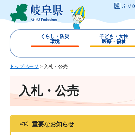
ペ
メ
ふり
ー
ニ
ジ
ュ
の
ー
先
を
くらし・防災
子ども・女性
頭
飛
環境
医療・福祉
で
ば
閉
閉
す
し
じ
じ
。
て
る
る
トップページ
>
入札・公売
本
文
へ
入札・公売
重要なお知らせ