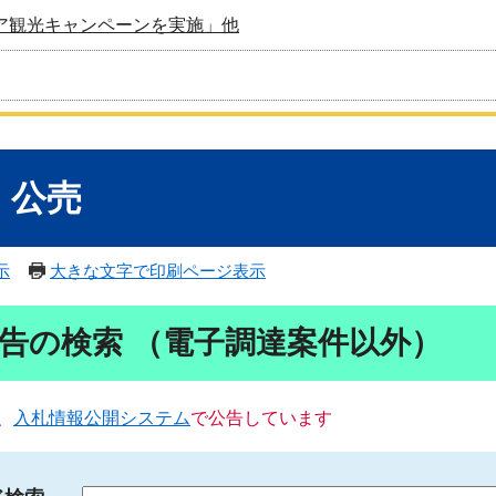
ア観光キャンペーンを実施」他
・公売
示
大きな文字で印刷ページ表示
告の検索 （電子調達案件以外）
、
入札情報公開システム
で公告しています