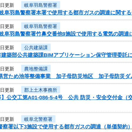
9日更新
岐阜羽島警察署
度岐阜羽島警察署本署で使用する都市ガスの調達に関する
9日更新
岐阜羽島警察署
度岐阜羽島警察署竹鼻交番他9施設で使用する電気の調達
9日更新
公共建築課
市建築部公共建築課BIMアプリケーション保守管理委託
9日更新
農地整備課
)県営ため池等整備事業 加子母防災地区 加子母防災ダ
9日更新
郡上土木事務所
】公交工第A01-086-5-4号 公共 防災・安全交付
9日更新
岐阜北警察署
北警察署以下3施設で使用する都市ガスの調達（単価契約