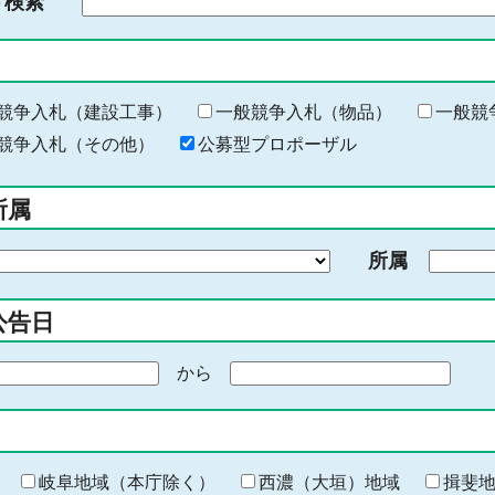
ド検索
検
索
す
る
キ
競争入札（建設工事）
一般競争入札（物品）
一般競
ー
競争入札（その他）
公募型プロポーザル
ワ
ー
所属
ド
を
所属
入
力
公告日
から
期
間
の
終
わ
岐阜地域（本庁除く）
西濃（大垣）地域
揖斐