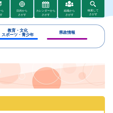
検索して
から
目的から
カレンダーから
組織から
さがす
す
さがす
さがす
さがす
教育・文化
県政情報
スポーツ・青少年
閉
閉
じ
じ
る
る