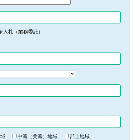
争入札（業務委託）
地域
中濃（美濃）地域
郡上地域