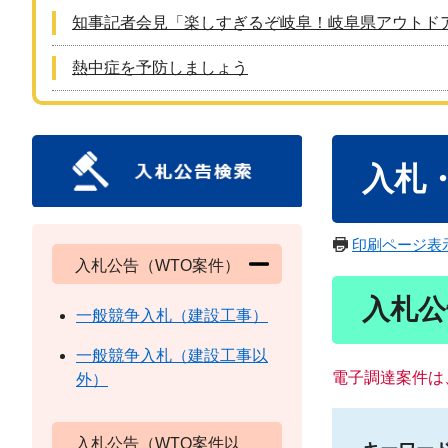
知事記者会見「楽しすぎるぞ岐阜！岐阜県アウトド
熱中症を予防しましょう
本
入札
文
印刷ページ表
入札公告（WTO案件）
入札公
一般競争入札（建設工事）
一般競争入札（建設工事以
電子調達案件は
外）
入札公告（WTO案件以