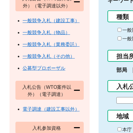
キーワー
外）（電子調達以外）
種類
一般競争入札（建設工事）
一般
一般競争入札（物品）
一般
一般競争入札（業務委託）
担当
一般競争入札（その他）
公募型プロポーザル
部局
入札
入札公告（WTO案件以
外）（電子調達）
期
間
電子調達（建設工事以外）
の
地域
始
入札参加資格
ま
本庁