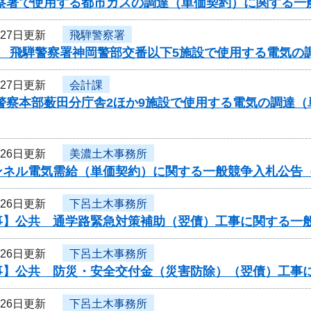
警察署で使用する都市ガスの調達（単価契約）に関する一
月27日更新
飛騨警察署
度 飛騨警察署神岡警部交番以下5施設で使用する電気の
月27日更新
会計課
県警察本部薮田分庁舎2ほか9施設で使用する電気の調達
月26日更新
美濃土木事務所
ンネル電気需給（単価契約）に関する一般競争入札公告（
月26日更新
下呂土木事務所
事】公共 通学路緊急対策補助（翌債）工事に関する一
月26日更新
下呂土木事務所
事】公共 防災・安全交付金（災害防除）（翌債）工事
月26日更新
下呂土木事務所