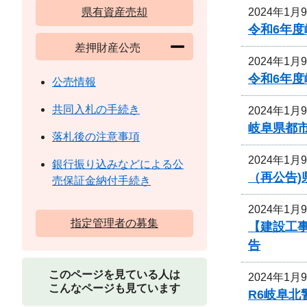
2024年1月
県有資産売却
令和6年
差押財産公売
2024年1月
令和6年
公売情報
共同入札の手続き
2024年1月
岐阜県都
落札後の注意事項
2024年1月
銀行振り込みなどによる公
（再公告
売保証金納付手続き
2024年1月
指定管理者の募集
【建設工事
告
このページを見ている人は
2024年1月
こんなページも見ています
R6岐阜