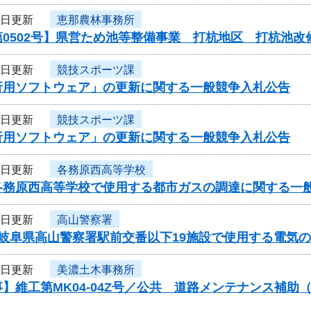
9日更新
恵那農林事務所
0502号】県営ため池等整備事業 打杭地区 打杭池改
9日更新
競技スポーツ課
析用ソフトウェア」の更新に関する一般競争入札公告
9日更新
競技スポーツ課
析用ソフトウェア」の更新に関する一般競争入札公告
9日更新
各務原西高等学校
各務原西高等学校で使用する都市ガスの調達に関する
5日更新
高山警察署
度岐阜県高山警察署駅前交番以下19施設で使用する電気
5日更新
美濃土木事務所
】維工第MK04-04Z号／公共 道路メンテナンス補