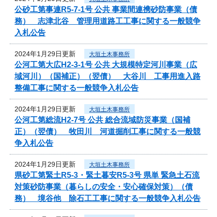
公砂工第事連R5-7-1号 公共 事業間連携砂防事業（債
務） 志津北谷 管理用道路工工事に関する一般競争
入札公告
2024年1月29日更新
大垣土木事務所
公河工第大広H2-3-1号 公共 大規模特定河川事業（広
域河川）（国補正）（翌債） 大谷川 工事用進入路
整備工事に関する一般競争入札公告
2024年1月29日更新
大垣土木事務所
公河工第総流H2-7号 公共 総合流域防災事業（国補
正）（翌債） 牧田川 河道掘削工事に関する一般競
争入札公告
2024年1月29日更新
大垣土木事務所
県砂工第緊土R5-3・緊土暮安R5-3号 県単 緊急土石流
対策砂防事業（暮らしの安全・安心確保対策）（債
務） 境谷他 除石工工事に関する一般競争入札公告