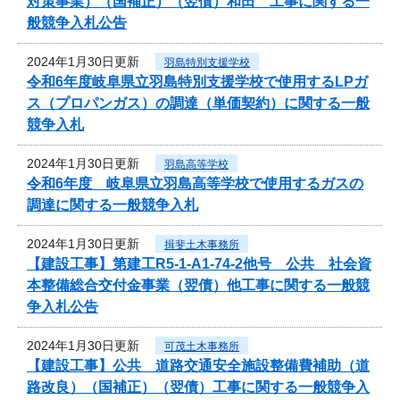
対策事業）（国補正）（翌債）和田 工事に関する一
般競争入札公告
2024年1月30日更新
羽島特別支援学校
令和6年度岐阜県立羽島特別支援学校で使用するLPガ
ス（プロパンガス）の調達（単価契約）に関する一般
競争入札
2024年1月30日更新
羽島高等学校
令和6年度 岐阜県立羽島高等学校で使用するガスの
調達に関する一般競争入札
2024年1月30日更新
揖斐土木事務所
【建設工事】第建工R5-1-A1-74-2他号 公共 社会資
本整備総合交付金事業（翌債）他工事に関する一般競
争入札公告
2024年1月30日更新
可茂土木事務所
【建設工事】公共 道路交通安全施設整備費補助（道
路改良）（国補正）（翌債）工事に関する一般競争入