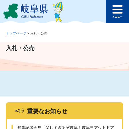
ペ
メ
このページの本文へ
ー
ニ
メ
ジ
ュ
ニ
の
ー
ュ
先
を
ー
頭
飛
トップページ
>
入札・公売
で
ば
す
し
入札・公売
。
て
本
文
へ
重要なお知らせ
知事記者会見「楽しすぎるぞ岐阜！岐阜県アウトドア