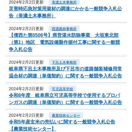
2024年2月2日更新
美濃土木事務所
災害時応急対策用資材の調達にかかる一般競争入札公
告（美濃土木事務所）
2024年2月2日更新
西濃農林事務所
【債西た第0506号】県営湛水防除事業 大垣東北部
（第1）地区 電気設備製作据付工事に関する一般競
争入札公告
2024年2月2日更新
下呂土木事務所
岐阜県下呂土木事務所及び下呂市の道路舗装補修用常
温合材の調達（単価契約）に関する一般競争入札公告
2024年2月2日更新
可児高等学校
令和6年度 岐阜県立可児高等学校で使用するプロパ
ンガスの調達（単価契約）に関する一般競争入札公告
2024年2月2日更新
農業技術センター
令和5年産玄米の売払いに関する一般競争入札公告
【農業技術センター】