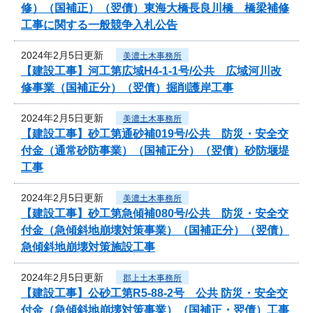
修）（国補正）（翌債）東海大橋長良川橋 橋梁補修
工事に関する一般競争入札公告
2024年2月5日更新
美濃土木事務所
【建設工事】河工第広域H4-1-1号/公共 広域河川改
修事業（国補正分）（翌債）掘削護岸工事
2024年2月5日更新
美濃土木事務所
【建設工事】砂工第通砂補019号/公共 防災・安全交
付金（通常砂防事業）（国補正分）（翌債）砂防堰堤
工事
2024年2月5日更新
美濃土木事務所
【建設工事】砂工第急傾補080号/公共 防災・安全交
付金（急傾斜地崩壊対策事業）（国補正分）（翌債）
急傾斜地崩壊対策施設工事
2024年2月5日更新
郡上土木事務所
【建設工事】公砂工第R5-88-2号 公共 防災・安全交
付金（急傾斜地崩壊対策事業）（国補正・翌債）工事