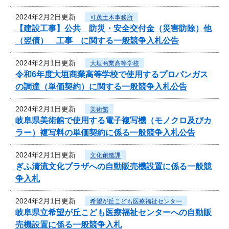
2024年2月2日更新
可茂土木事務所
【建設工事】公共 防災・安全交付金（災害防除）他
（翌債） 工事 に関する一般競争入札公告
2024年2月1日更新
大垣商業高等学校
令和6年度大垣商業高等学校で使用するプロパンガス
の調達（単価契約）に関する一般競争入札公告
2024年2月1日更新
美術館
岐阜県美術館で使用する電子複写機（モノクロ及びカ
ラー）複写料の単価契約に係る一般競争入札公告
2024年2月1日更新
文化創造課
ぎふ清流文化プラザへの自動販売機設置に係る一般競
争入札
2024年2月1日更新
希望が丘こども医療福祉センター
岐阜県立希望が丘こども医療福祉センターへの自動販
売機設置に係る一般競争入札