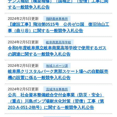
ナンス補助（橋梁補修）（国補正）（翌債）工事に関
する一般競争入札公告
2024年2月5日更新
飛騨農林事務所
【建設工事】飛治第0515号 公共ゼロ国 復旧治山工
事（曲り谷）に関する一般競争入札公告
2024年2月5日更新
岐阜商業高等学校
令和6年度岐阜県立岐阜商業高等学校で使用するガス
の調達に関する一般競争入札公告
2024年2月5日更新
地域スポーツ課
岐阜県クリスタルパーク恵那スケート場への自動販売
機の設置に係る一般競争入札公告
2024年2月5日更新
流域浄水事務所
公共 社会資本整備総合交付金事業（防災・安全）
（重点）川島ポンプ場耐水化対策（翌債）工事（第
203-A-051-2他号）に関する一般競争入札公告