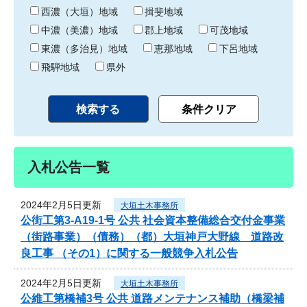
り
西濃（大垣）地域
揖斐地域
中濃（美濃）地域
郡上地域
可茂地域
東濃（多治見）地域
恵那地域
下呂地域
飛騨地域
県外
入札公告一覧
2024年2月5日更新
大垣土木事務所
公街工第3-A19-1号 公共 社会資本整備総合交付金事業
（街路事業）（債務）（都）大垣神戸大野線 道路改
良工事 （その1）に関する一般競争入札公告
2024年2月5日更新
大垣土木事務所
公維工第橋補3号 公共 道路メンテナンス補助（橋梁補