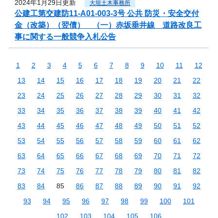
2024年1月29日更新
大垣土木事務所
公建工第交建防11-A01-003-3号 公共 防災・安全交付
金（改築）（翌債） （一）赤坂垂井線 道路改良工
事に関する一般競争入札公告
1
2
3
4
5
6
7
8
9
10
11
12
13
14
15
16
17
18
19
20
21
22
23
24
25
26
27
28
29
30
31
32
33
34
35
36
37
38
39
40
41
42
43
44
45
46
47
48
49
50
51
52
53
54
55
56
57
58
59
60
61
62
63
64
65
66
67
68
69
70
71
72
73
74
75
76
77
78
79
80
81
82
83
84
85
86
87
88
89
90
91
92
93
94
95
96
97
98
99
100
101
102
103
104
105
106