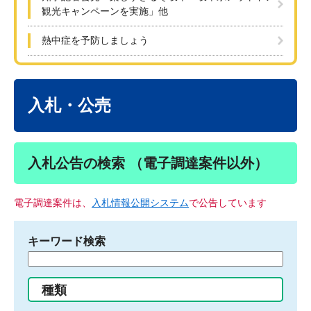
観光キャンペーンを実施」他
熱中症を予防しましょう
本
文
入札・公売
入札公告の検索 （電子調達案件以外）
電子調達案件は、
入札情報公開システム
で公告しています
キーワード検索
検
索
す
種類
る