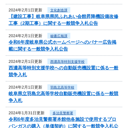
2024年2月1日更新
文化創造課
【建設工事】岐阜県県民ふれあい会館昇降機設備改修
工事（2期工事）に関する一般競争入札公告
2024年2月1日更新
秘書広報課
令和6年度岐阜県公式ホームページへのバナー広告掲
載に関する一般競争入札公告
2024年2月1日更新
西濃高等特別支援学校
西濃高等特別支援学校への自動販売機設置に係る一般
競争入札
2024年2月1日更新
羽島北高等学校
岐阜県立羽島北高等学校自動販売機設置に係る一般競
争入札
2024年1月31日更新
多治見警察署
令和6年度多治見警察署本館他各施設で使用するプロ
パンガスの購入（単価契約）に関する一般競争入札公