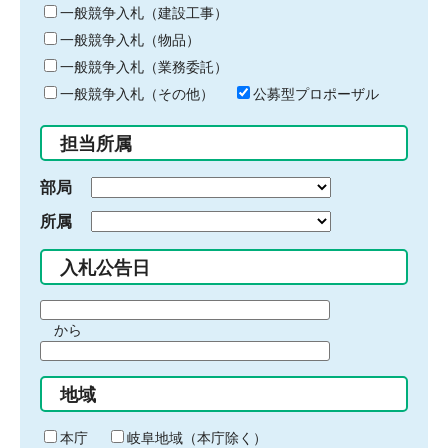
キ
一般競争入札（建設工事）
ー
一般競争入札（物品）
ワ
一般競争入札（業務委託）
ー
ド
一般競争入札（その他）
公募型プロポーザル
を
入
担当所属
力
部局
所属
入札公告日
期
から
間
期
の
間
始
地域
の
ま
終
り
わ
本庁
岐阜地域（本庁除く）