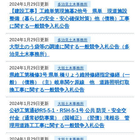
2024年1月29日更新
多治見土木事務所
【建設工事】工維単第現施暮2他号 県単 現道施設
整備（暮らしの安全・安心確保対策）他（債務）工事
に関する一般競争入札公告
2024年1月29日更新
多治見土木事務所
大型土のう袋等の調達に関する一般競争入札公告（多
治見土木事務所）
2024年1月29日更新
大垣土木事務所
県維工第橋修3号 県単 橋りょう維持修繕指定修繕（一
般）（債務）（主）岐阜関ケ原線 他 道路照明灯取
換工事に関する一般競争入札公告
2024年1月29日更新
大垣土木事務所
公砂工第通砂R5-5-1・R5H-5-1号 公共 防災・安全交
付金（通常砂防事業）（国補正）（翌債）滝根谷 管
理用道路工工事に関する一般競争入札公告
2024年1月29日更新
大垣土木事務所