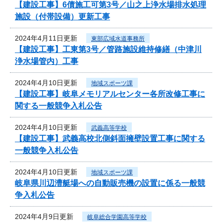
【建設工事】6債施工可第3号／山之上浄水場排水処理
施設（付帯設備）更新工事
2024年4月11日更新
東部広域水道事務所
【建設工事】工東第3号／管路施設維持修繕（中津川
浄水場管内）工事
2024年4月10日更新
地域スポーツ課
【建設工事】岐阜メモリアルセンター各所改修工事に
関する一般競争入札公告
2024年4月10日更新
武義高等学校
【建設工事】武義高校北側斜面擁壁設置工事に関する
一般競争入札公告
2024年4月10日更新
地域スポーツ課
岐阜県川辺漕艇場への自動販売機の設置に係る一般競
争入札公告
2024年4月9日更新
岐阜総合学園高等学校