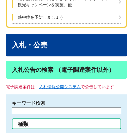
観光キャンペーンを実施」他
熱中症を予防しましょう
本
文
入札・公売
入札公告の検索 （電子調達案件以外）
電子調達案件は、
入札情報公開システム
で公告しています
キーワード検索
検
索
す
種類
る