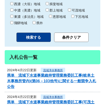
り
西濃（大垣）地域
揖斐地域
中濃（美濃）地域
郡上地域
可茂地域
東濃（多治見）地域
恵那地域
下呂地域
飛騨地域
県外
入札公告一覧
2024年4月22日更新
流域浄水事務所
県単 流域下水道事業維持管理業務委託工事(岐阜土
木事務所管内)(第06－103他号)に関する一般競争入札
公告
2024年4月22日更新
流域浄水事務所
県単 流域下水道事業維持管理業務委託工事(可茂土