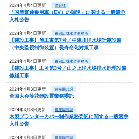
2024年4月4日更新
管財課
「国産普通乗用車（EV）の調達」に関する一般競争
入札公告
2024年4月4日更新
東部広域水道事務所
【建設工事】施工東第7号／中津川浄水場計装設備
（中央監視制御装置）長寿命化対策工事
2024年4月4日更新
東部広域水道事務所
【建設工事】工可第3号／山之上浄水場排水処理設備
修繕工事
2024年4月3日更新
農産園芸課
全国大会等花飾設置業務委託
2024年4月3日更新
農産園芸課
木製プランターカバー制作業務委託に関する一般競争
入札公告
2024年4月3日更新
農産園芸課