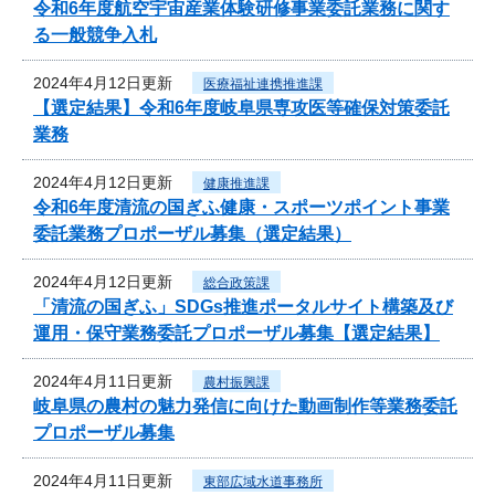
令和6年度航空宇宙産業体験研修事業委託業務に関す
る一般競争入札
2024年4月12日更新
医療福祉連携推進課
【選定結果】令和6年度岐阜県専攻医等確保対策委託
業務
2024年4月12日更新
健康推進課
令和6年度清流の国ぎふ健康・スポーツポイント事業
委託業務プロポーザル募集（選定結果）
2024年4月12日更新
総合政策課
「清流の国ぎふ」SDGs推進ポータルサイト構築及び
運用・保守業務委託プロポーザル募集【選定結果】
2024年4月11日更新
農村振興課
岐阜県の農村の魅力発信に向けた動画制作等業務委託
プロポーザル募集
2024年4月11日更新
東部広域水道事務所