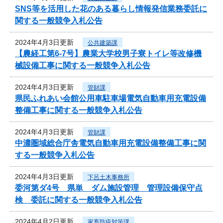
SNS等を活用した花のある暮らし情報発信業務委託に
関する一般競争入札公告
2024年4月3日更新
公共建築課
【農経工第6-7号】農業大学校男子寮トイレ等改修機
械設備工事に関する一般競争入札公告
2024年4月3日更新
管財課
県民ふれあい会館公用車駐車場電気自動車用充電設備
整備工事に関する一般競争入札公告
2024年4月3日更新
管財課
中濃圏域総合庁舎電気自動車用充電設備整備工事に関
する一般競争入札公告
2024年4月3日更新
下呂土木事務所
委河第ダ4号 県単 ダム施設管理 管理設備保守点
検 委託に関する一般競争入札公告
2024年4月2日更新
家畜防疫対策課