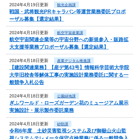
2024年4月19日更新
観光企画課
戦国・武将観光PRキャラバン等運営業務委託プロポ
ーザル募集【選定結果】
2024年4月18日更新
航空宇宙産業課
航空宇宙関連企業等の宇宙分野への新規参入・販路拡
大支援等業務プロポーザル募集【選定結果】
2024年4月18日更新
産業デジタル推進課
【建設関連業務】【産デ第43号】情報科学芸術大学院
大学旧校舎等解体工事の実施設計業務委託に関する一
般競争入札公告
2024年4月18日更新
公園緑地課
ぎふワールド・ローズガーデン花のミュージアム展示
実施設計・展示製作委託業務
2024年4月18日更新
砂防課
令和6年度 土砂災害監視システム及び御嶽山火山監
視システムテレメータ保守点検業務に係る一般競争入