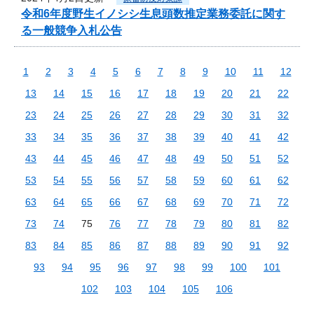
令和6年度野生イノシシ生息頭数推定業務委託に関す
る一般競争入札公告
1
2
3
4
5
6
7
8
9
10
11
12
13
14
15
16
17
18
19
20
21
22
23
24
25
26
27
28
29
30
31
32
33
34
35
36
37
38
39
40
41
42
43
44
45
46
47
48
49
50
51
52
53
54
55
56
57
58
59
60
61
62
63
64
65
66
67
68
69
70
71
72
73
74
75
76
77
78
79
80
81
82
83
84
85
86
87
88
89
90
91
92
93
94
95
96
97
98
99
100
101
102
103
104
105
106