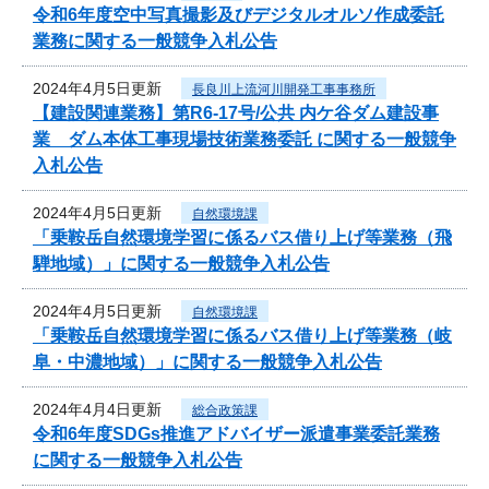
令和6年度空中写真撮影及びデジタルオルソ作成委託
業務に関する一般競争入札公告
2024年4月5日更新
長良川上流河川開発工事事務所
【建設関連業務】第R6-17号/公共 内ケ谷ダム建設事
業 ダム本体工事現場技術業務委託 に関する一般競争
入札公告
2024年4月5日更新
自然環境課
「乗鞍岳自然環境学習に係るバス借り上げ等業務（飛
騨地域）」に関する一般競争入札公告
2024年4月5日更新
自然環境課
「乗鞍岳自然環境学習に係るバス借り上げ等業務（岐
阜・中濃地域）」に関する一般競争入札公告
2024年4月4日更新
総合政策課
令和6年度SDGs推進アドバイザー派遣事業委託業務
に関する一般競争入札公告