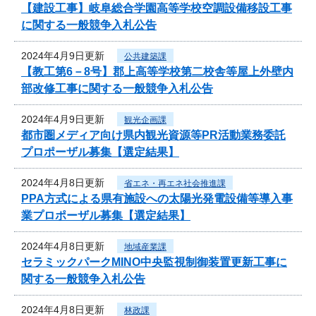
【建設工事】岐阜総合学園高等学校空調設備移設工事
に関する一般競争入札公告
2024年4月9日更新
公共建築課
【教工第6－8号】郡上高等学校第二校舎等屋上外壁内
部改修工事に関する一般競争入札公告
2024年4月9日更新
観光企画課
都市圏メディア向け県内観光資源等PR活動業務委託
プロポーザル募集【選定結果】
2024年4月8日更新
省エネ・再エネ社会推進課
PPA方式による県有施設への太陽光発電設備等導入事
業プロポーザル募集【選定結果】
2024年4月8日更新
地域産業課
セラミックパークMINO中央監視制御装置更新工事に
関する一般競争入札公告
2024年4月8日更新
林政課