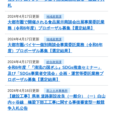
札
2024年4月17日更新
地域産業課
大都市圏で開催される食品展示商談会出展事業委託業
務（令和6年度）プロポーザル募集【選定結果】
2024年4月17日更新
地域産業課
大都市圏バイヤー個別商談会事業委託業務（令和6年
度）プロポーザル募集【選定結果】
2024年4月17日更新
総合政策課
令和6年度「『清流の国ぎふ』SDGs推進セミナー」
及び「SDGs事業者交流会」企画・運営等委託業務プ
ロポーザル募集【選定結果】
2024年4月16日更新
郡上土木事務所
【建設工事】県単 道路新設改良（一般分）（一）白山
内ヶ谷線 橋梁下部工工事に関する事後審査型一般競
争入札公告