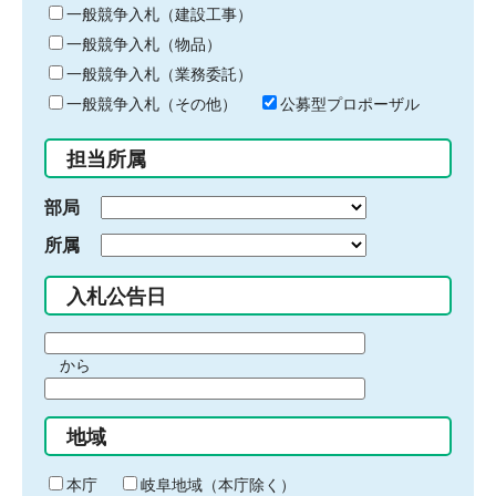
キ
一般競争入札（建設工事）
ー
一般競争入札（物品）
ワ
一般競争入札（業務委託）
ー
ド
一般競争入札（その他）
公募型プロポーザル
を
入
担当所属
力
部局
所属
入札公告日
期
から
間
期
の
間
始
地域
の
ま
終
り
わ
本庁
岐阜地域（本庁除く）