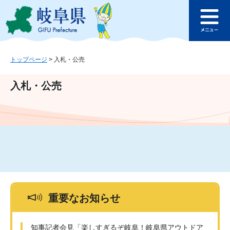
ペ
メ
このページの本文へ
ー
ニ
メ
ジ
ュ
ニ
の
ー
ュ
先
を
ー
頭
飛
トップページ
>
入札・公売
で
ば
す
し
入札・公売
。
て
本
文
へ
重要なお知らせ
知事記者会見「楽しすぎるぞ岐阜！岐阜県アウトドア