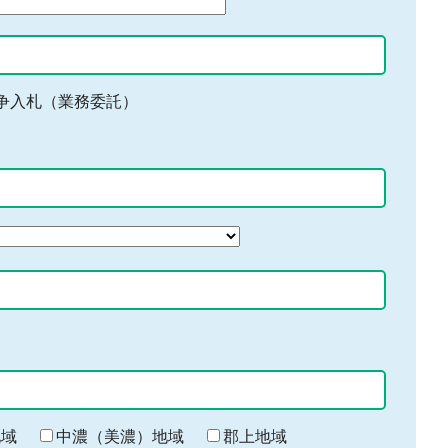
争入札（業務委託）
地域
中濃（美濃）地域
郡上地域