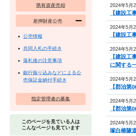
2024年5月
県有資産売却
【建設工
差押財産公売
2024年5月
【建設工
公売情報
共同入札の手続き
2024年5月
【建設工
落札後の注意事項
に関する
銀行振り込みなどによる公
2024年5月
売保証金納付手続き
【郡治第
指定管理者の募集
2024年5月
【郡治第0
このページを見ている人は
2024年5月
こんなページも見ています
塚白椿隧