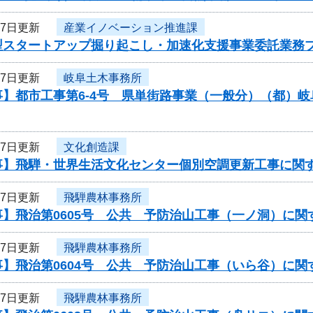
27日更新
産業イノベーション推進課
型スタートアップ掘り起こし・加速化支援事業委託業務
27日更新
岐阜土木事務所
事】都市工事第6-4号 県単街路事業（一般分）（都）
27日更新
文化創造課
事】飛騨・世界生活文化センター個別空調更新工事に関
27日更新
飛騨農林事務所
事】飛治第0605号 公共 予防治山工事（一ノ洞）に関
27日更新
飛騨農林事務所
事】飛治第0604号 公共 予防治山工事（いら谷）に関
27日更新
飛騨農林事務所