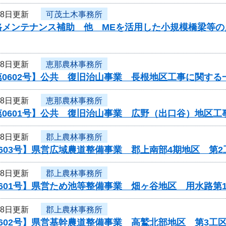
28日更新
可茂土木事務所
路メンテナンス補助 他 MEを活用した小規模橋梁等
28日更新
恵那農林事務所
0602号】公共 復旧治山事業 長根地区工事に関する
28日更新
恵那農林事務所
第0601号】公共 復旧治山事業 広野（出口谷）地区
28日更新
郡上農林事務所
603号】県営広域農道整備事業 郡上南部4期地区 第2
28日更新
郡上農林事務所
601号】県営ため池等整備事業 畑ヶ谷地区 用水路第
28日更新
郡上農林事務所
602号】県営基幹農道整備事業 高鷲北部地区 第3工