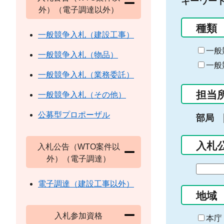
キーワー
外）（電子調達以外）
種類
一般競争入札（建設工事）
一般
一般競争入札（物品）
一般
一般競争入札（業務委託）
担当
一般競争入札（その他）
公募型プロポーザル
部局
入札
入札公告（WTO案件以
外）（電子調達）
期
間
電子調達（建設工事以外）
の
地域
始
入札参加資格
ま
本庁