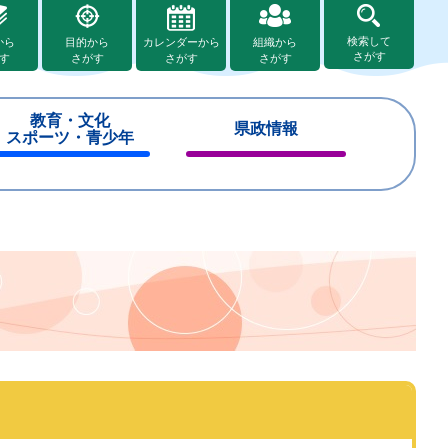
検索して
から
目的から
カレンダーから
組織から
さがす
す
さがす
さがす
さがす
教育・文化
県政情報
スポーツ・青少年
閉
閉
じ
じ
る
る