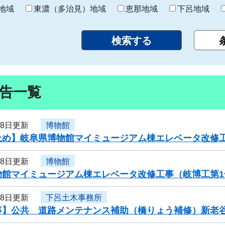
り
地域
東濃（多治見）地域
恵那地域
下呂地域
告一覧
28日更新
博物館
止め】岐阜県博物館マイミュージアム棟エレベータ改修
28日更新
博物館
物館マイミュージアム棟エレベータ改修工事（岐博工第
28日更新
下呂土木事務所
事】公共 道路メンテナンス補助（橋りょう補修）新老