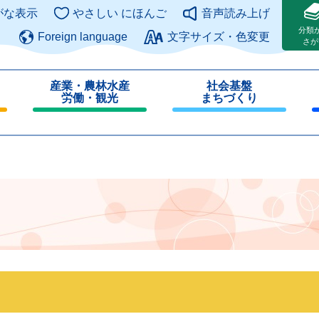
このページの本文へ
がな表示
やさしい にほんご
音声読み上げ
分類
Foreign language
文字サイズ・色変更
さが
産業・農林水産
社会基盤
労働・観光
まちづくり
閉
閉
じ
じ
る
る