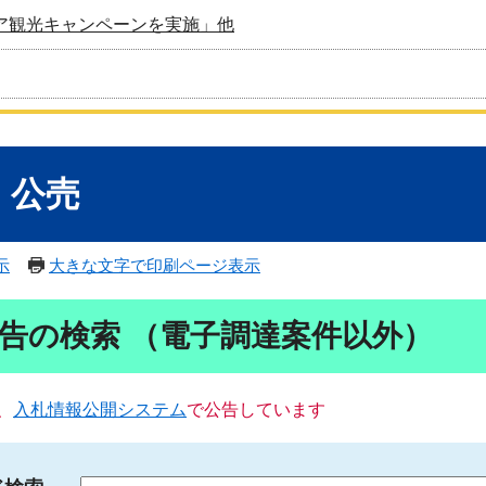
ア観光キャンペーンを実施」他
・公売
示
大きな文字で印刷ページ表示
告の検索 （電子調達案件以外）
、
入札情報公開システム
で公告しています