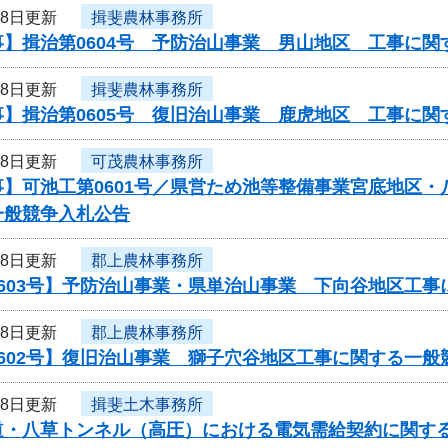
28日更新
揖斐農林事務所
事】揖治第0604号 予防治山事業 男山地区 工事に関
28日更新
揖斐農林事務所
事】揖治第0605号 復旧治山事業 鹿虎地区 工事に関
28日更新
可茂農林事務所
事】可池工第0601号／県営ため池等整備事業宮底地区
一般競争入札公告
28日更新
郡上農林事務所
0603号】予防治山事業・県単治山事業 下向谷地区工
28日更新
郡上農林事務所
602号】復旧治山事業 獅子穴谷地区工事に関する一般
28日更新
揖斐土木事務所
道・八草トンネル（高圧）における電気需給契約に関す