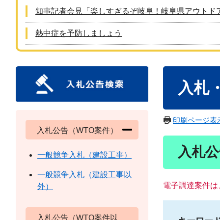
知事記者会見「楽しすぎるぞ岐阜！岐阜県アウトド
熱中症を予防しましょう
本
入札
文
印刷ページ表
入札公告（WTO案件）
入札公
一般競争入札（建設工事）
一般競争入札（建設工事以
電子調達案件は
外）
入札公告（WTO案件以