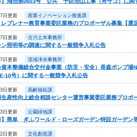
事】飛治第0603号 公共 予防治山工事（舟サコ）に関
27日更新
産業イノベーション推進課
トレプレナー教育事業委託業務のプロポーザル募集【選
27日更新
古川土木事務所
ルーン照明等の調達に関する一般競争入札公告
27日更新
流域浄水事務所
会資本整備総合交付金事業（防災・安全）長森ポンプ場N
-PE-10号）に関する一般競争入札公告
23日更新
高齢福祉課
護生産性向上総合相談センター運営事業委託業務プロポ
23日更新
公園緑地課
事】県単 ぎふワールド・ローズガーデン特設ガーデン
22日更新
文化創造課