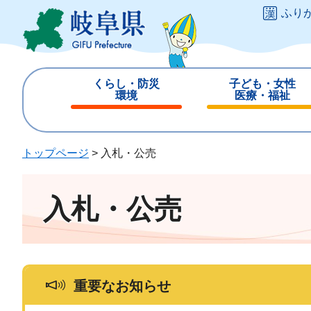
ペ
メ
ふり
ー
ニ
ジ
ュ
の
ー
先
を
くらし・防災
子ども・女性
頭
飛
環境
医療・福祉
で
ば
閉
閉
す
し
じ
じ
。
て
る
る
トップページ
>
入札・公売
本
文
へ
入札・公売
重要なお知らせ