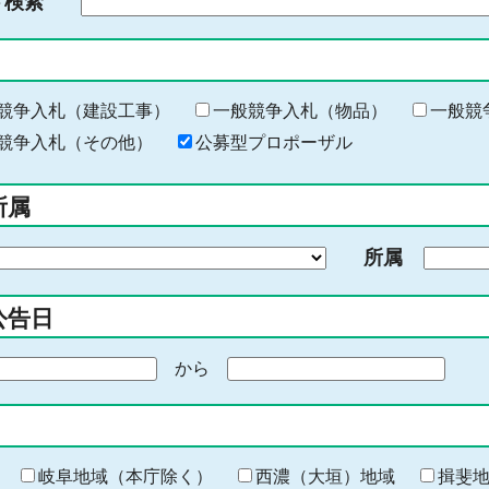
ド検索
検
索
す
る
キ
競争入札（建設工事）
一般競争入札（物品）
一般競
ー
競争入札（その他）
公募型プロポーザル
ワ
ー
所属
ド
を
所属
入
力
公告日
から
期
間
の
終
わ
岐阜地域（本庁除く）
西濃（大垣）地域
揖斐