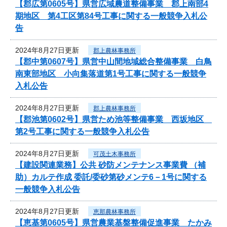
【郡広第0605号】県営広域農道整備事業 郡上南部4
期地区 第4工区第84号工事に関する一般競争入札公
告
2024年8月27日更新
郡上農林事務所
【郡中第0607号】県営中山間地域総合整備事業 白鳥
南東部地区 小向集落道第1号工事に関する一般競争
入札公告
2024年8月27日更新
郡上農林事務所
【郡池第0602号】県営ため池等整備事業 西坂地区
第2号工事に関する一般競争入札公告
2024年8月27日更新
可茂土木事務所
【建設関連業務】公共 砂防メンテナンス事業費 （補
助）カルテ作成 委託/委砂第砂メンテ6－1号に関する
一般競争入札公告
2024年8月27日更新
恵那農林事務所
【恵基第0605号】県営農業基盤整備促進事業 たかみ