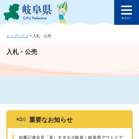
ペ
メ
このページの本文へ
ー
ニ
メ
ジ
ュ
ニ
の
ー
ュ
先
を
ー
頭
飛
トップページ
>
入札・公売
で
ば
す
し
入札・公売
。
て
本
文
へ
重要なお知らせ
知事記者会見「楽しすぎるぞ岐阜！岐阜県アウトドア