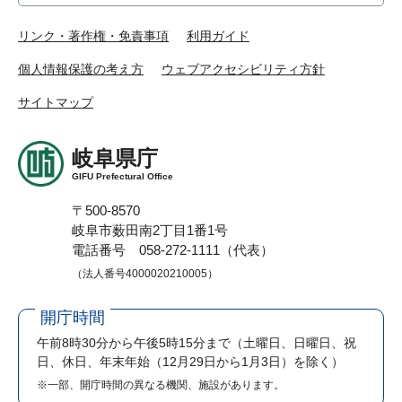
リンク・著作権・免責事項
利用ガイド
個人情報保護の考え方
ウェブアクセシビリティ方針
サイトマップ
岐阜県庁
GIFU Prefectural Office
〒500-8570
岐阜市薮田南2丁目1番1号
電話番号 058-272-1111（代表）
（法人番号4000020210005）
開庁時間
午前8時30分から午後5時15分まで
（土曜日、日曜日、祝
日、休日、年末年始（12月29日から1月3日）を除く）
※一部、開庁時間の異なる機関、施設があります。