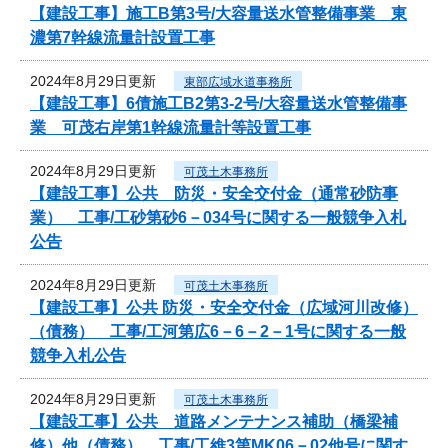
【建設工事】施工B第3号/大容量送水管整備事業 東
濃第7幹線流量計設置工事
2024年8月29日更新
東部広域水道事務所
【建設工事】6債施工B2第3-2号/大容量送水管整備事
業 可茂右岸第1幹線流量計等設置工事
2024年8月29日更新
可茂土木事務所
【建設工事】公共 防災・安全交付金（通常砂防事
業） 工事/工砂第砂6－034号に関する一般競争入札
公告
2024年8月29日更新
可茂土木事務所
【建設工事】公共 防災・安全交付金（広域河川改修）
（債務） 工事/工河第広6－6－2－1号に関する一般
競争入札公告
2024年8月29日更新
可茂土木事務所
【建設工事】公共 道路メンテナンス補助（橋梁補
修）他（債務） 工事/工維3第MK06－02他号に関す