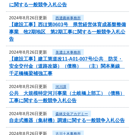
に関する一般競争入札公告
2024年8月26日更新
西濃農林事務所
【建設工事】西ほ第0603号 県営経営体育成基盤整備
事業 牧2期地区 第2期工事に関する一般競争入札公
告
2024年8月26日更新
美濃土木事務所
【建設工事】建工第道改11-A01-007号/公共 防災・
安全交付金（道路改築）（債務） （主）関本巣線
千疋橋橋梁補強工事
2024年8月26日更新
河川課
公共 大規模特定河川事業（土岐橋上部工）（債務）
工事に関する一般競争入札公告
2024年8月26日更新
森林文化アカデミー
自走式搬器（集材機）調達に関する一般競争入札公告
2024年8月26日更新
古川土木事務所