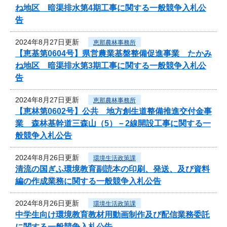
ね地区 暗渠排水第4期工事に関する一般競争入札公
告
2024年8月27日更新
恵那農林事務所
【恵基第0604号】県営農業基盤整備促進事業 たかみ
ね地区 暗渠排水第3期工事に関する一般競争入札公
告
2024年8月27日更新
恵那農林事務所
【恵林第0602号】公共 地方創生道整備推進交付金事
業 森林基幹道三森山（5）－2線開設工事に関する一
般競争入札公告
2024年8月26日更新
環境生活政策課
清流の国ぎふ環境教育副読本の印刷、発送、及び資料
編の作成業務に関する一般競争入札公告
2024年8月26日更新
環境生活政策課
中学生向け環境教育教材用動画制作及び配信業務委託
に関する一般競争入札公告