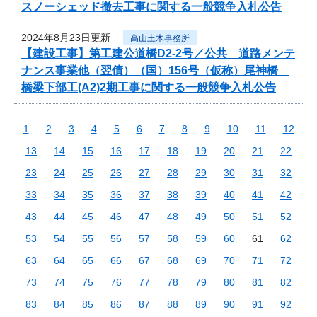
スノーシェッド撤去工事に関する一般競争入札公告
2024年8月23日更新
高山土木事務所
【建設工事】第工建公道橋D2-2号／公共 道路メンテ
ナンス事業他（翌債）（国）156号（仮称）尾神橋
橋梁下部工(A2)2期工事に関する一般競争入札公告
1
2
3
4
5
6
7
8
9
10
11
12
13
14
15
16
17
18
19
20
21
22
23
24
25
26
27
28
29
30
31
32
33
34
35
36
37
38
39
40
41
42
43
44
45
46
47
48
49
50
51
52
53
54
55
56
57
58
59
60
61
62
63
64
65
66
67
68
69
70
71
72
73
74
75
76
77
78
79
80
81
82
83
84
85
86
87
88
89
90
91
92