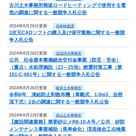
古川土木事務所熊坂ロードヒーティングで使用する電
気の調達に関する一般競争入札公告
2024年8月26日更新
技術検査課
3次元CADソフトの購入及び保守業務に関する一般競
争入札公告
2024年8月26日更新
流域浄水事務所
公共 社会資本整備総合交付金事業（防災・安全）
（重点）水処理施設（23～25池）耐震対策工事（第
101-C-061号）に関する一般競争入札公告
2024年8月26日更新
岐阜土木事務所
令和6年 凍結防止剤散布機（車載式、1.0m3、自然
流下式）2台の調達に関する一般競争入札公告
2024年8月23日更新
高山土木事務所
【建設関連業務】第委砂公メR6-10-A号／公共 砂防
メンテナンス事業補助（長寿命化）渓流保全工点検業