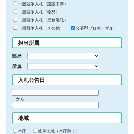
キ
一般競争入札（建設工事）
ー
一般競争入札（物品）
ワ
一般競争入札（業務委託）
ー
ド
一般競争入札（その他）
公募型プロポーザル
を
入
担当所属
力
部局
所属
入札公告日
期
から
間
期
の
間
始
地域
の
ま
終
り
わ
本庁
岐阜地域（本庁除く）