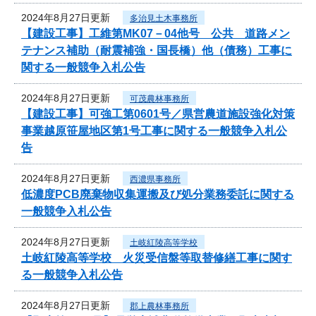
2024年8月27日更新
多治見土木事務所
【建設工事】工維第MK07－04他号 公共 道路メン
テナンス補助（耐震補強・国長橋）他（債務）工事に
関する一般競争入札公告
2024年8月27日更新
可茂農林事務所
【建設工事】可強工第0601号／県営農道施設強化対策
事業越原笹屋地区第1号工事に関する一般競争入札公
告
2024年8月27日更新
西濃県事務所
低濃度PCB廃棄物収集運搬及び処分業務委託に関する
一般競争入札公告
2024年8月27日更新
土岐紅陵高等学校
土岐紅陵高等学校 火災受信盤等取替修繕工事に関す
る一般競争入札公告
2024年8月27日更新
郡上農林事務所