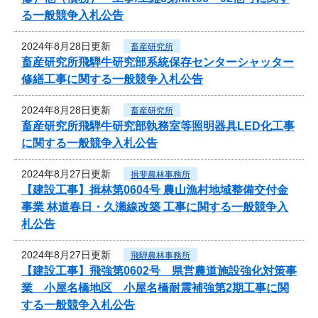
る一般競争入札公告
2024年8月28日更新
畜産研究所
畜産研究所飛騨牛研究部系統保存センターシャッター
修繕工事に関する一般競争入札公告
2024年8月28日更新
畜産研究所
畜産研究所飛騨牛研究部執務室等照明器具LED化工事
に関する一般競争入札公告
2024年8月27日更新
揖斐農林事務所
【建設工事】揖林第0604号 農山漁村地域整備交付金
事業 林道春日・久瀬線改築 工事に関する一般競争入
札公告
2024年8月27日更新
飛騨農林事務所
【建設工事】飛強第0602号 県営農道施設強化対策事
業 小屋名橋地区 小屋名橋耐震補強第2期工事に関
する一般競争入札公告