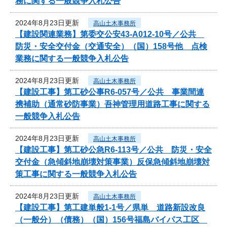
務に関する一般競争入札公告
2024年8月23日更新
高山土木事務所
【建設関連業務】第委交公安43-A012-10号／公共
防災・安全交付金（交通安全）（国）158号他 点検
業務に関する一般競争入札公告
2024年8月23日更新
高山土木事務所
【建設工事】第工砂公事R6-057号／公共 事業間連
携補助（通常砂防事業）吾神管理用道路工事に関する
一般競争入札公告
2024年8月23日更新
高山土木事務所
【建設工事】第工砂公急R6-113号／公共 防災・安全
交付金（急傾斜地崩壊対策事業）反保急傾斜地崩壊対
策工事に関する一般競争入札公告
2024年8月23日更新
高山土木事務所
【建設工事】第工建単般1-1号／県単 道路新設改良
（一般分）（債務）（国）156号福島バイパス工区