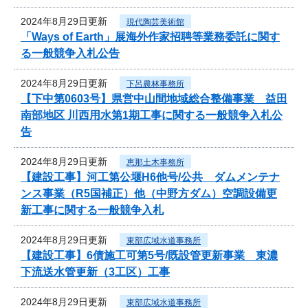
2024年8月29日更新
現代陶芸美術館
「Ways of Earth」展海外作家招聘等業務委託に関す
る一般競争入札公告
2024年8月29日更新
下呂農林事務所
【下中第0603号】県営中山間地域総合整備事業 益田
南部地区 川西用水第1期工事に関する一般競争入札公
告
2024年8月29日更新
恵那土木事務所
【建設工事】河工第公堰H6他号/公共 ダムメンテナ
ンス事業（R5国補正）他（中野方ダム）空調設備更
新工事に関する一般競争入札
2024年8月29日更新
東部広域水道事務所
【建設工事】6債施工可第5号/既設管更新事業 東濃
下流送水管更新（3工区）工事
2024年8月29日更新
東部広域水道事務所