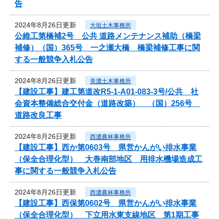
告
2024年8月26日更新
大垣土木事務所
公維工第橋補2号 公共 道路メンテナンス補助（橋梁
補修）（国）365号 一之瀬大橋 橋梁補修工事に関
する一般競争入札公告
2024年8月26日更新
美濃土木事務所
【建設工事】建工第道改R5-1-A01-083-3号/公共 社
会資本整備総合交付金（道路改築） （国）256号
道路改良工事
2024年8月26日更新
西濃農林事務所
【建設工事】西か第0603号 県営かんがい排水事業
（保全合理化型） 大巻南部地区 用排水機場造成工
事に関する一般競争入札公告
2024年8月26日更新
西濃農林事務所
【建設工事】西保第0602号 県営かんがい排水事業
（保全合理化型） 下立用水東支線地区 第1期工事