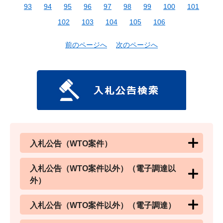
93
94
95
96
97
98
99
100
101
102
103
104
105
106
前のページへ
次のページへ
入札公告（WTO案件）
入札公告（WTO案件以外）（電子調達以
外）
入札公告（WTO案件以外）（電子調達）