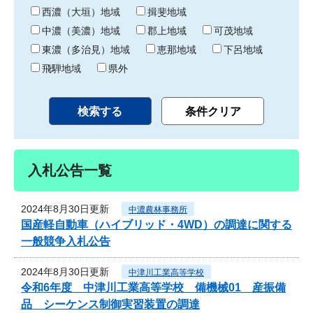
り
西濃（大垣）地域
揖斐地域
中濃（美濃）地域
郡上地域
可茂地域
東濃（多治見）地域
恵那地域
下呂地域
飛騨地域
県外
入札公告一覧
2024年8月30日更新
中濃農林事務所
国産軽自動車（ハイブリッド・4WD）の調達に関する
一般競争入札公告
2024年8月30日更新
中津川工業高等学校
令和6年度 中津川工業高等学校 備機械01 産振備
品 シーケンス制御実習装置の調達