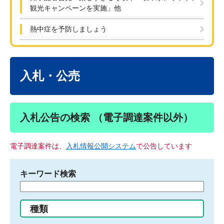
観光キャンペーンを実施」他
熱中症を予防しましょう
本
文
入札・公売
入札公告の検索 （電子調達案件以外）
電子調達案件は、
入札情報公開システム
で公告しています
キーワード検索
検
索
す
種類
る