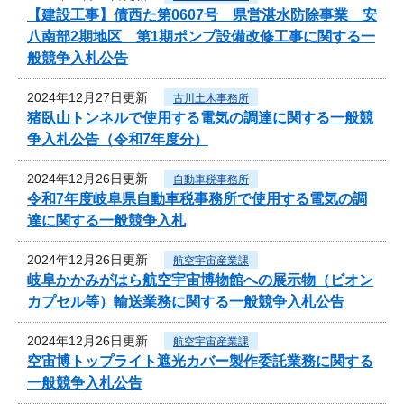
【建設工事】債西た第0607号 県営湛水防除事業 安
八南部2期地区 第1期ポンプ設備改修工事に関する一
般競争入札公告
2024年12月27日更新
古川土木事務所
猪臥山トンネルで使用する電気の調達に関する一般競
争入札公告（令和7年度分）
2024年12月26日更新
自動車税事務所
令和7年度岐阜県自動車税事務所で使用する電気の調
達に関する一般競争入札
2024年12月26日更新
航空宇宙産業課
岐阜かかみがはら航空宇宙博物館への展示物（ビオン
カプセル等）輸送業務に関する一般競争入札公告
2024年12月26日更新
航空宇宙産業課
空宙博トップライト遮光カバー製作委託業務に関する
一般競争入札公告