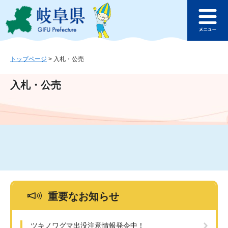
ペ
メ
このページの本文へ
ー
ニ
メ
ジ
ュ
ニ
の
ー
ュ
先
を
ー
頭
飛
トップページ
>
入札・公売
で
ば
す
し
入札・公売
。
て
本
文
へ
重要なお知らせ
ツキノワグマ出没注意情報発令中！