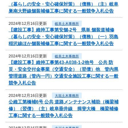
（暮らしの安全・安心確保対策）（債務）（主）岐阜
巣南大野線舗装補修工事に関する一般競争入札公告
2024年12月16日更新
岐阜土木事務所
【建設工事】維持工事第安舗-2号 県単 舗装道補修
（暮らしの安全・安心確保対策）（債務）（一）羽島
稲沢線ほか舗装補修工事に関する一般競争入札公告
2024年12月16日更新
岐阜土木事務所
【建設工事】維持工事第43-A038-1-2他号 公共 防
災・安全交付金事業（交通安全）（翌債）他 管内県
管理道路（管内一円）交通安全施設工事に関する一般
競争入札公告
2024年12月16日更新
大垣土木事務所
公維工第橋補6号 公共 道路メンテナンス補助（橋梁補
修）（翌債）（主）岐阜垂井線 揖斐大橋 橋梁補修
工事に関する一般競争入札公告
2024年12月16日更新