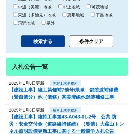
中濃（美濃）地域
郡上地域
可茂地域
東濃（多治見）地域
恵那地域
下呂地域
飛騨地域
県外
入札公告一覧
2025年1月6日更新
美濃土木事務所
【建設工事】維工第舗補7他号/県単 舗装道補修費
（緊自債分）他（債務）関美濃線他舗装補修工事
2025年1月6日更新
岐阜土木事務所
【建設工事】維持工事第43-A043-01-2号 公共 防
災・安全交付金（道路維持修繕）（翌債）大蔵山トン
ネル照明設備更新工事に関する一般競争入札公告