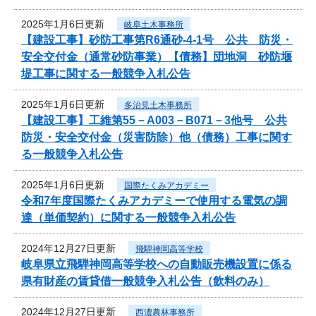
2025年1月6日更新
岐阜土木事務所
【建設工事】砂防工事第R6通砂-4-1号 公共 防災・
安全交付金（通常砂防事業）【債務】団地洞 砂防堰
堤工事に関する一般競争入札公告
2025年1月6日更新
多治見土木事務所
【建設工事】工維第55－A003－B071－3他号 公共
防災・安全交付金（災害防除）他（債務）工事に関す
る一般競争入札公告
2025年1月6日更新
国際たくみアカデミー
令和7年度国際たくみアカデミーで使用する電気の調
達（単価契約）に関する一般競争入札公告
2024年12月27日更新
飛騨神岡高等学校
岐阜県立飛騨神岡高等学校への自動販売機設置に係る
県有財産の賃貸借一般競争入札公告（飲料のみ）
2024年12月27日更新
西濃農林事務所