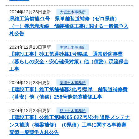
2024年12月23日更新
大垣土木事務所
県維工第舗補Z1号 県単舗装道補修（ゼロ県債）
（一）養老赤坂線 舗装補修工事に関する一般競争入
札公告
2024年12月23日更新
美濃土木事務所
【建設工事】砂工第通砂暮1号/県単 通常砂防事業
（暮らしの安全・安心確保対策）他（債務）渓流保全
工事
2024年12月23日更新
美濃土木事務所
【建設工事】維工第舗補暮3他号/県単 舗装道補修費
（暮安）他（債務）256号他舗装補修工事
2024年12月23日更新
郡上土木事務所
【建設工事】公維工第MK05-02Z号/公共 道路メンテナ
ンス補助（橋梁補修）（0県債）工事に関する事後審
査型一般競争入札公告