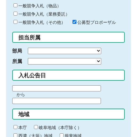
ー
一般競争入札（物品）
ワ
一般競争入札（業務委託）
ー
ド
一般競争入札（その他）
公募型プロポーザル
を
入
担当所属
力
部局
所属
入札公告日
期
から
間
期
の
間
始
地域
の
ま
終
り
わ
本庁
岐阜地域（本庁除く）
り
西濃（大垣）地域
揖斐地域