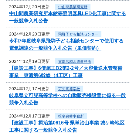
2024年12月20日更新
中山間農業研究所
中山間農業研究所本館等照明器具LED化工事に関する
一般競争入札公告
2024年12月20日更新
飛騨子ども相談センター
令和7年度岐阜県飛騨子ども相談センターで使用する
電気調達の一般競争入札公告（単価契約）
2024年12月19日更新
東部広域水道事務所
【建設工事】6債施工B2第2-2号／大容量送水管整備
事業 東濃第6幹線（4工区）工事
2024年12月17日更新
可児高等学校
岐阜県立可児高等学校への自動販売機設置に係る一般
競争入札公告
2024年12月17日更新
揖斐農林事務所
【建設工事】揖治第0616号 県単治山事業 城ケ峰地区
工事に関する一般競争入札公告