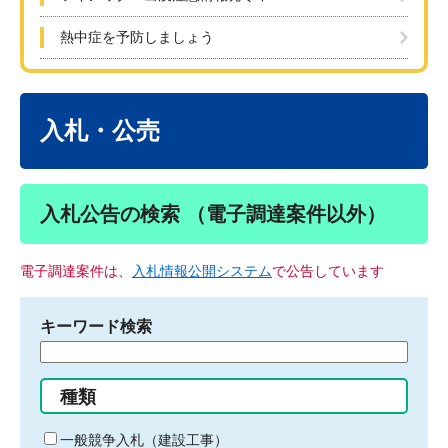
熱中症を予防しましょう
本
文
入札・公売
入札公告の検索 （電子調達案件以外）
電子調達案件は、
入札情報公開システム
で公告しています
キーワード検索
検
索
す
種類
る
キ
一般競争入札（建設工事）