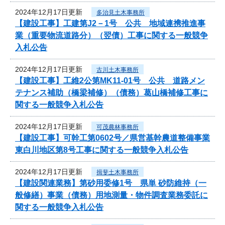
2024年12月17日更新
多治見土木事務所
【建設工事】工建第J2－1号 公共 地域連携推進事
業（重要物流道路分）（翌債）工事に関する一般競争
入札公告
2024年12月17日更新
古川土木事務所
【建設工事】工維2公第MK11-01号 公共 道路メン
テナンス補助（橋梁補修）（債務）葛山橋補修工事に
関する一般競争入札公告
2024年12月17日更新
可茂農林事務所
【建設工事】可幹工第0602号／県営基幹農道整備事業
東白川地区第8号工事に関する一般競争入札公告
2024年12月17日更新
揖斐土木事務所
【建設関連業務】第砂用委修1号 県単 砂防維持（一
般修繕）事業（債務）用地測量・物件調査業務委託に
関する一般競争入札公告