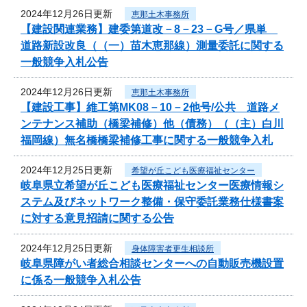
2024年12月26日更新
恵那土木事務所
【建設関連業務】建委第道改－8－23－G号／県単
道路新設改良（（一）苗木恵那線）測量委託に関する
一般競争入札公告
2024年12月26日更新
恵那土木事務所
【建設工事】維工第MK08－10－2他号/公共 道路メ
ンテナンス補助（橋梁補修）他（債務）（（主）白川
福岡線）無名橋橋梁補修工事に関する一般競争入札
2024年12月25日更新
希望が丘こども医療福祉センター
岐阜県立希望が丘こども医療福祉センター医療情報シ
ステム及びネットワーク整備・保守委託業務仕様書案
に対する意見招請に関する公告
2024年12月25日更新
身体障害者更生相談所
岐阜県障がい者総合相談センターへの自動販売機設置
に係る一般競争入札公告