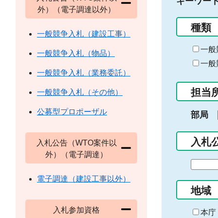
キーワー
外）（電子調達以外）
種類
一般競争入札（建設工事）
一般
一般競争入札（物品）
一般
一般競争入札（業務委託）
担当
一般競争入札（その他）
公募型プロポーザル
部局
入札
入札公告（WTO案件以
外）（電子調達）
期
間
電子調達（建設工事以外）
の
地域
始
入札参加資格
ま
本庁