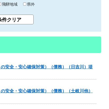
飛騨地域
県外
しの安全・安心確保対策）（債務）（日吉川）堤
しの安全・安心確保対策）（債務）（土岐川他）