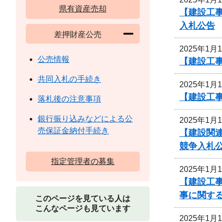
県有資産売却
【建設工
入札公告
差押財産公売
2025年1月
公売情報
【建設工
共同入札の手続き
2025年1月
【建設工事
落札後の注意事項
銀行振り込みなどによる公
2025年1月
売保証金納付手続き
【建設関連
競争入札
指定管理者の募集
2025年1月
【建設工事
事に関す
このページを見ている人は
こんなページも見ています
2025年1月