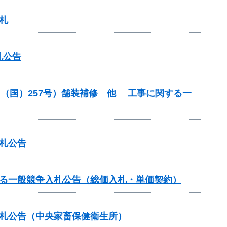
札
札公告
（（国）257号）舗装補修 他 工事に関する一
札公告
する一般競争入札公告（総価入札・単価契約）
入札公告（中央家畜保健衛生所）