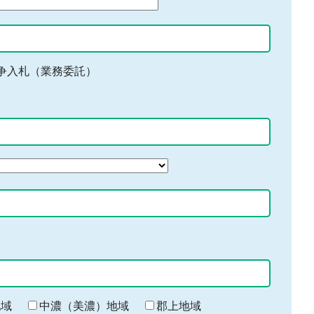
争入札（業務委託）
地域
中濃（美濃）地域
郡上地域