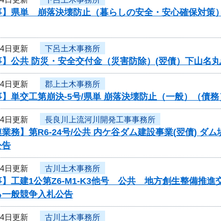
事】県単 崩落決壊防止（暮らしの安全・安心確保対策
14日更新
下呂土木事務所
事】公共 防災・安全交付金（災害防除）(翌債）下山名
14日更新
郡上土木事務所
】単交工第崩決-5号/県単 崩落決壊防止（一般）（債
14日更新
長良川上流河川開発工事事務所
業務】第R6-24号/公共 内ケ谷ダム建設事業(翌債) 
公告
14日更新
古川土木事務所
】工建1公第Z6-M1-K3他号 公共 地方創生整備
る一般競争入札公告
14日更新
古川土木事務所