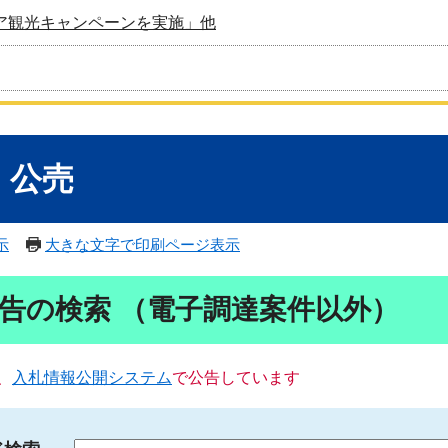
ア観光キャンペーンを実施」他
・公売
示
大きな文字で印刷ページ表示
告の検索 （電子調達案件以外）
、
入札情報公開システム
で公告しています