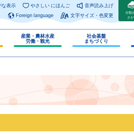
このページの本文へ
がな表示
やさしい にほんご
音声読み上げ
分類
Foreign language
文字サイズ・色変更
さが
産業・農林水産
社会基盤
労働・観光
まちづくり
閉
閉
じ
じ
る
る