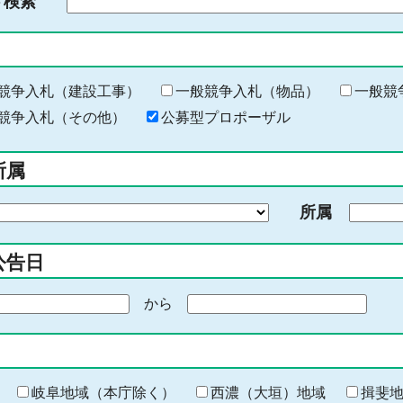
ド検索
検
索
す
る
キ
競争入札（建設工事）
一般競争入札（物品）
一般競
ー
競争入札（その他）
公募型プロポーザル
ワ
ー
所属
ド
を
所属
入
力
公告日
から
期
間
の
終
わ
岐阜地域（本庁除く）
西濃（大垣）地域
揖斐