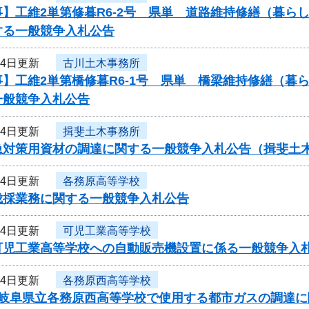
事】工維2単第修暮R6-2号 県単 道路維持修繕（暮
する一般競争入札公告
14日更新
古川土木事務所
事】工維2単第橋修暮R6-1号 県単 橋梁維持修繕（
一般競争入札公告
14日更新
揖斐土木事務所
急対策用資材の調達に関する一般競争入札公告（揖斐土
14日更新
各務原高等学校
伐採業務に関する一般競争入札公告
14日更新
可児工業高等学校
可児工業高等学校への自動販売機設置に係る一般競争入
14日更新
各務原西高等学校
度岐阜県立各務原西高等学校で使用する都市ガスの調達