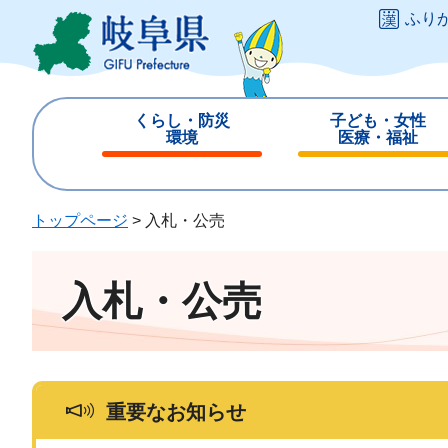
ペ
メ
ふり
ー
ニ
ジ
ュ
の
ー
先
を
くらし・防災
子ども・女性
頭
飛
環境
医療・福祉
で
ば
閉
閉
す
し
じ
じ
。
て
る
る
トップページ
>
入札・公売
本
文
へ
入札・公売
重要なお知らせ