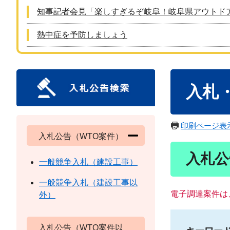
知事記者会見「楽しすぎるぞ岐阜！岐阜県アウトド
熱中症を予防しましょう
本
入札
文
印刷ページ表
入札公告（WTO案件）
入札公
一般競争入札（建設工事）
一般競争入札（建設工事以
電子調達案件は
外）
入札公告（WTO案件以