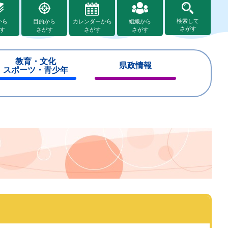
検索して
から
目的から
カレンダーから
組織から
さがす
す
さがす
さがす
さがす
教育・文化
県政情報
スポーツ・青少年
閉
閉
じ
じ
る
る