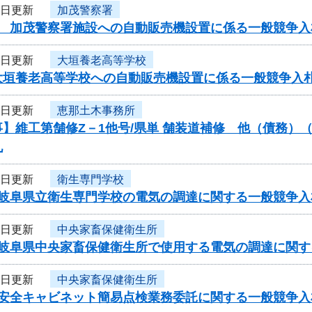
9日更新
加茂警察署
度 加茂警察署施設への自動販売機設置に係る一般競争入
9日更新
大垣養老高等学校
大垣養老高等学校への自動販売機設置に係る一般競争入
9日更新
恵那土木事務所
】維工第舗修Z－1他号/県単 舗装道補修 他（債務）
札
8日更新
衛生専門学校
度岐阜県立衛生専門学校の電気の調達に関する一般競争入
8日更新
中央家畜保健衛生所
度岐阜県中央家畜保健衛生所で使用する電気の調達に関
8日更新
中央家畜保健衛生所
度安全キャビネット簡易点検業務委託に関する一般競争