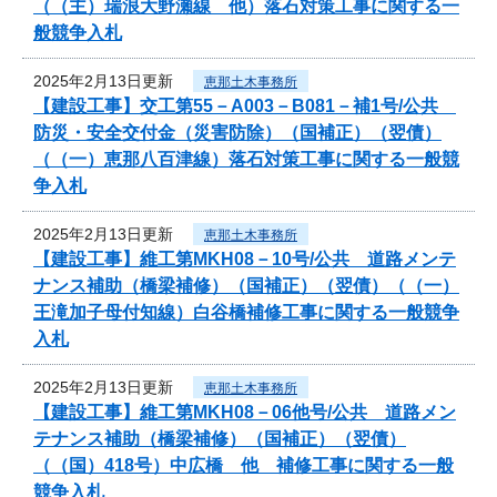
（（主）瑞浪大野瀬線 他）落石対策工事に関する一
般競争入札
2025年2月13日更新
恵那土木事務所
【建設工事】交工第55－A003－B081－補1号/公共
防災・安全交付金（災害防除）（国補正）（翌債）
（（一）恵那八百津線）落石対策工事に関する一般競
争入札
2025年2月13日更新
恵那土木事務所
【建設工事】維工第MKH08－10号/公共 道路メンテ
ナンス補助（橋梁補修）（国補正）（翌債）（（一）
王滝加子母付知線）白谷橋補修工事に関する一般競争
入札
2025年2月13日更新
恵那土木事務所
【建設工事】維工第MKH08－06他号/公共 道路メン
テナンス補助（橋梁補修）（国補正）（翌債）
（（国）418号）中広橋 他 補修工事に関する一般
競争入札