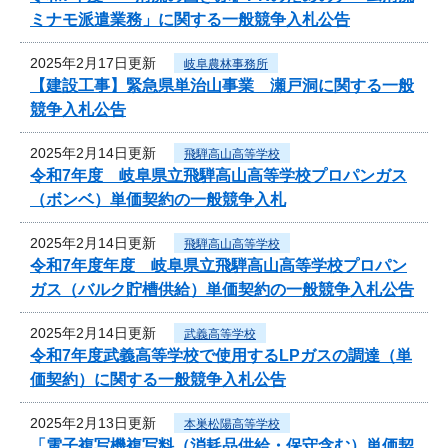
ミナモ派遣業務」に関する一般競争入札公告
2025年2月17日更新
岐阜農林事務所
【建設工事】緊急県単治山事業 瀬戸洞に関する一般
競争入札公告
2025年2月14日更新
飛騨高山高等学校
令和7年度 岐阜県立飛騨高山高等学校プロパンガス
（ボンベ）単価契約の一般競争入札
2025年2月14日更新
飛騨高山高等学校
令和7年度年度 岐阜県立飛騨高山高等学校プロパン
ガス（バルク貯槽供給）単価契約の一般競争入札公告
2025年2月14日更新
武義高等学校
令和7年度武義高等学校で使用するLPガスの調達（単
価契約）に関する一般競争入札公告
2025年2月13日更新
本巣松陽高等学校
「電子複写機複写料（消耗品供給・保守含む）単価契