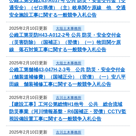
公維工第交維Z43-A037号 公共 防災・安全交付金（交
通安全）（ゼロ県債）（主）岐阜関ケ原線 他 交通
安全施設工事に関する一般競争入札公告
2025年2月10日更新
大垣土木事務所
公維工第災防H43-A012-2号 公共 防災・安全交付金
（災害防除）（国補正）（翌債）（一）牧田関ケ原
線 落石対策工事に関する一般競争入札公告
2025年2月10日更新
大垣土木事務所
公維工第舗補43-047H-2-3号 公共 防災・安全交付金
（舗装道補修費）（国補正分）（翌債）（一）安八平
田線 舗装補修工事に関する一般競争入札公告
2025年2月10日更新
古川土木事務所
【建設工事】工河公第総情H1他号 公共 総合流域
防災事業（河川情報基盤・R6国補正・翌債）CCTV監
視設備設置工事に関する一般競争入札公告
2025年2月10日更新
古川土木事務所