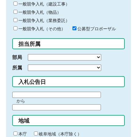
キ
一般競争入札（建設工事）
ー
一般競争入札（物品）
ワ
一般競争入札（業務委託）
ー
ド
一般競争入札（その他）
公募型プロポーザル
を
入
担当所属
力
部局
所属
入札公告日
期
から
間
期
の
間
始
地域
の
ま
終
り
わ
本庁
岐阜地域（本庁除く）