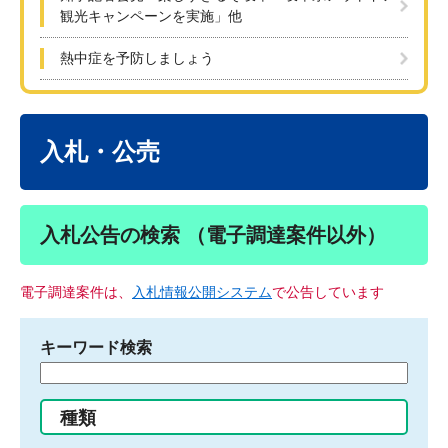
観光キャンペーンを実施」他
熱中症を予防しましょう
本
文
入札・公売
入札公告の検索 （電子調達案件以外）
電子調達案件は、
入札情報公開システム
で公告しています
キーワード検索
検
索
す
種類
る