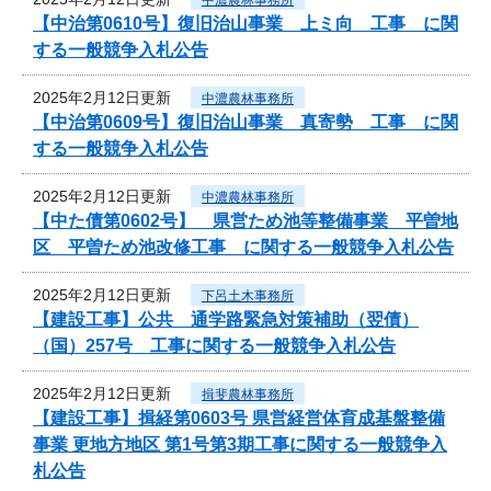
【中治第0610号】復旧治山事業 上ミ向 工事 に関
する一般競争入札公告
2025年2月12日更新
中濃農林事務所
【中治第0609号】復旧治山事業 真寄勢 工事 に関
する一般競争入札公告
2025年2月12日更新
中濃農林事務所
【中た債第0602号】 県営ため池等整備事業 平曽地
区 平曽ため池改修工事 に関する一般競争入札公告
2025年2月12日更新
下呂土木事務所
【建設工事】公共 通学路緊急対策補助（翌債）
（国）257号 工事に関する一般競争入札公告
2025年2月12日更新
揖斐農林事務所
【建設工事】揖経第0603号 県営経営体育成基盤整備
事業 更地方地区 第1号第3期工事に関する一般競争入
札公告