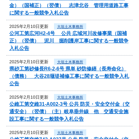
金）（国補正）（翌債） 志津北谷 管理用道路工事
に関する一般競争入札公告
2025年2月10日更新
大垣土木事務所
公河工第広河H2-4号 公共 広域河川改修事業（国補
正）（翌債） 泥川 掘削護岸工事に関する一般競争
入札公告
2025年2月10日更新
大垣土木事務所
県砂工第砂修長R6-2-6号 県単 砂防修繕（長寿命化）
（債務） 大谷28堰堤補修工事に関する一般競争入札
公告
2025年2月10日更新
大垣土木事務所
公維工第交維31-A002-3号 公共 防災・安全交付金（交
通安全）（翌債）（主）岐阜垂井線 他 交通安全施
設工事に関する一般競争入札公告
2025年2月10日更新
大垣土木事務所