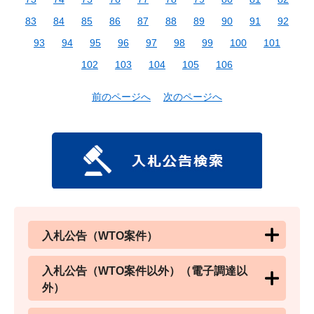
83
84
85
86
87
88
89
90
91
92
93
94
95
96
97
98
99
100
101
102
103
104
105
106
前のページへ
次のページへ
入札公告（WTO案件）
入札公告（WTO案件以外）（電子調達以
外）