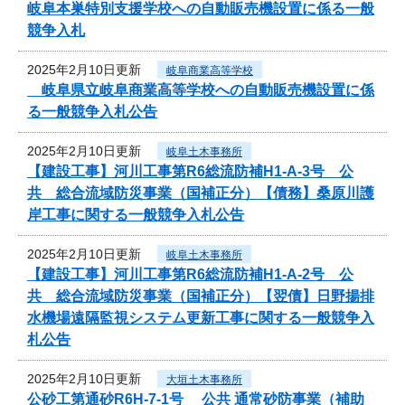
岐阜本巣特別支援学校への自動販売機設置に係る一般
競争入札
2025年2月10日更新
岐阜商業高等学校
岐阜県立岐阜商業高等学校への自動販売機設置に係
る一般競争入札公告
2025年2月10日更新
岐阜土木事務所
【建設工事】河川工事第R6総流防補H1-A-3号 公
共 総合流域防災事業（国補正分）【債務】桑原川護
岸工事に関する一般競争入札公告
2025年2月10日更新
岐阜土木事務所
【建設工事】河川工事第R6総流防補H1-A-2号 公
共 総合流域防災事業（国補正分）【翌債】日野揚排
水機場遠隔監視システム更新工事に関する一般競争入
札公告
2025年2月10日更新
大垣土木事務所
公砂工第通砂R6H-7-1号 公共 通常砂防事業（補助