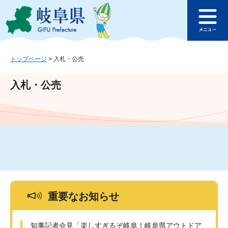
ペ
メ
このページの本文へ
ー
ニ
メ
ジ
ュ
ニ
の
ー
ュ
先
を
ー
頭
飛
トップページ
>
入札・公売
で
ば
す
し
入札・公売
。
て
本
文
へ
重要なお知らせ
知事記者会見「楽しすぎるぞ岐阜！岐阜県アウトドア