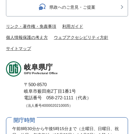
県政へのご意見・ご提案
リンク・著作権・免責事項
利用ガイド
個人情報保護の考え方
ウェブアクセシビリティ方針
サイトマップ
岐阜県庁
GIFU Prefectural Office
〒500-8570
岐阜市薮田南2丁目1番1号
電話番号 058-272-1111（代表）
（法人番号4000020210005）
開庁時間
午前8時30分から午後5時15分まで
（土曜日、日曜日、祝