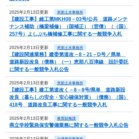
2025年2月13日更新
恵那土木事務所
【建設工事】維工第MKH08－03号/公共 道路メンテ
ナンス補助（橋梁補修）（国補正）（翌債）（（国）
257号）よしぶち橋補修工事に関する一般競争入札
2025年2月13日更新
恵那土木事務所
【建設関連業務】建委第道改－8－21－D号／県単
道路新設改良（債務）（一）恵那八百津線 設計委託
に関する一般競争入札公告
2025年2月13日更新
恵那土木事務所
【建設工事】建工第道改く－8－8号/県単 道路新設
改良（暮らしの安全・安心確保対策）（債務）（国）
418号 道路改良工事に関する一般競争入札
2025年2月13日更新
教育財務課
県立学校緊急保安警備業務に関する一般競争入札公告
2025年2月12日更新
中濃農林事務所