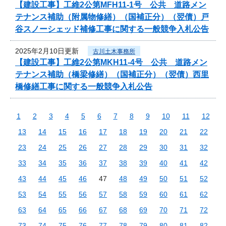
【建設工事】工維2公第MFH11-1号 公共 道路メン
テナンス補助（附属物修繕）（国補正分）（翌債）戸
谷スノーシェッド補修工事に関する一般競争入札公告
2025年2月10日更新
古川土木事務所
【建設工事】工維2公第MKH11-4号 公共 道路メン
テナンス補助（橋梁修繕）（国補正分）（翌債）西里
橋修繕工事に関する一般競争入札公告
1
2
3
4
5
6
7
8
9
10
11
12
13
14
15
16
17
18
19
20
21
22
23
24
25
26
27
28
29
30
31
32
33
34
35
36
37
38
39
40
41
42
43
44
45
46
47
48
49
50
51
52
53
54
55
56
57
58
59
60
61
62
63
64
65
66
67
68
69
70
71
72
73
74
75
76
77
78
79
80
81
82