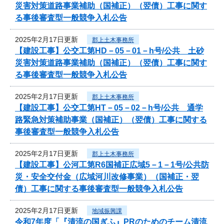
災害対策道路事業補助（国補正）（翌債）工事に関す
る事後審査型一般競争入札公告
2025年2月17日更新
郡上土木事務所
【建設工事】公交工第HD－05－01－h号/公共 土砂
災害対策道路事業補助（国補正）（翌債）工事に関す
る事後審査型一般競争入札公告
2025年2月17日更新
郡上土木事務所
【建設工事】公交工第HT－05－02－h号/公共 通学
路緊急対策補助事業（国補正）（翌債）工事に関する
事後審査型一般競争入札公告
2025年2月17日更新
郡上土木事務所
【建設工事】公河工第R6国補正広域5－1－1号/公共防
災・安全交付金（広域河川改修事業）（国補正・翌
債）工事に関する事後審査型一般競争入札公告
2025年2月17日更新
地域振興課
令和7年度「『清流の国ぎふ』PRのためのチーム清流