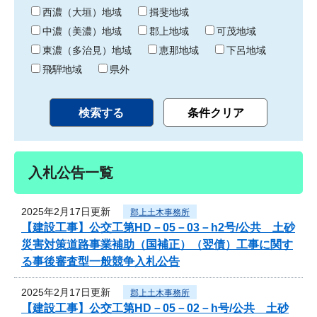
り
西濃（大垣）地域
揖斐地域
中濃（美濃）地域
郡上地域
可茂地域
東濃（多治見）地域
恵那地域
下呂地域
飛騨地域
県外
入札公告一覧
2025年2月17日更新
郡上土木事務所
【建設工事】公交工第HD－05－03－h2号/公共 土砂
災害対策道路事業補助（国補正）（翌債）工事に関す
る事後審査型一般競争入札公告
2025年2月17日更新
郡上土木事務所
【建設工事】公交工第HD－05－02－h号/公共 土砂