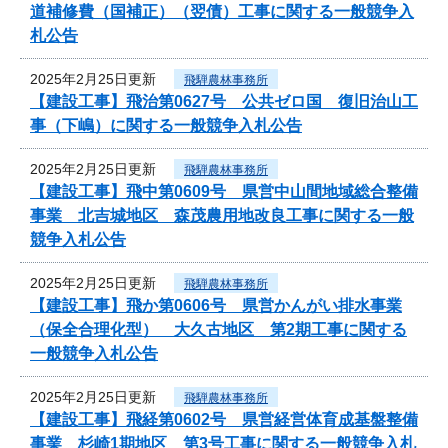
道補修費（国補正）（翌債）工事に関する一般競争入
札公告
2025年2月25日更新
飛騨農林事務所
【建設工事】飛治第0627号 公共ゼロ国 復旧治山工
事（下嶋）に関する一般競争入札公告
2025年2月25日更新
飛騨農林事務所
【建設工事】飛中第0609号 県営中山間地域総合整備
事業 北吉城地区 森茂農用地改良工事に関する一般
競争入札公告
2025年2月25日更新
飛騨農林事務所
【建設工事】飛か第0606号 県営かんがい排水事業
（保全合理化型） 大久古地区 第2期工事に関する
一般競争入札公告
2025年2月25日更新
飛騨農林事務所
【建設工事】飛経第0602号 県営経営体育成基盤整備
事業 杉崎1期地区 第3号工事に関する一般競争入札