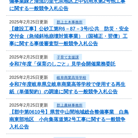
備事業緑と清流の里七宗地区上中切用水第2号他工事
に関する一般競争入札公告
2025年2月25日更新
郡上土木事務所
【建設工事】公砂工第R6－87－3号/公共 防災・安全
交付金（急傾斜地崩壊対策事業）（国補正・翌債）工
事に関する事後審査型一般競争入札公告
2025年2月25日更新
子育て支援課
令和7年度「保育のしごと」見学会開催業務委託
2025年2月25日更新
岐阜商業高等学校
令和7年度岐阜県立岐阜商業高等学校で使用する再生
紙（単価契約）の調達に関する一般競争入札公告
2025年2月25日更新
郡上農林事務所
【郡中第0610号】県営中山間地域総合整備事業 白鳥
南東部地区 小向集落道第2号工事に関する一般競争
入札公告