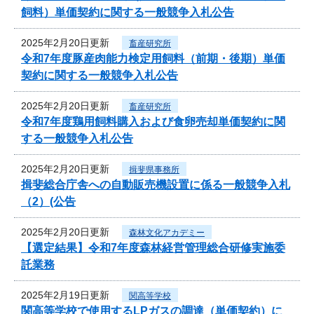
飼料）単価契約に関する一般競争入札公告
2025年2月20日更新
畜産研究所
令和7年度豚産肉能力検定用飼料（前期・後期）単価
契約に関する一般競争入札公告
2025年2月20日更新
畜産研究所
令和7年度鶏用飼料購入および食卵売却単価契約に関
する一般競争入札公告
2025年2月20日更新
揖斐県事務所
揖斐総合庁舎への自動販売機設置に係る一般競争入札
（2）(公告
2025年2月20日更新
森林文化アカデミー
【選定結果】令和7年度森林経営管理総合研修実施委
託業務
2025年2月19日更新
関高等学校
関高等学校で使用するLPガスの調達（単価契約）に