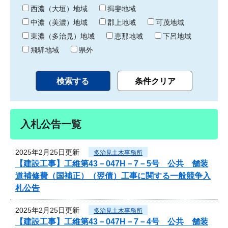
り
西濃（大垣）地域
揖斐地域
中濃（美濃）地域
郡上地域
可茂地域
東濃（多治見）地域
恵那地域
下呂地域
飛騨地域
県外
入札公告一覧
2025年2月25日更新
多治見土木事務所
【建設工事】工維第43－047H－7－5号 公共 舗装
道補修費（国補正）（翌債）工事に関する一般競争入
札公告
2025年2月25日更新
多治見土木事務所
【建設工事】工維第43－047H－7－4号 公共 舗装