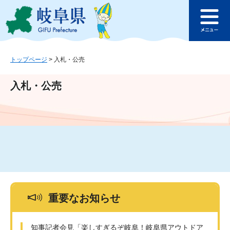
ペ
メ
このページの本文へ
ー
ニ
メ
ジ
ュ
ニ
の
ー
ュ
先
を
ー
頭
飛
トップページ
>
入札・公売
で
ば
す
し
入札・公売
。
て
本
文
へ
重要なお知らせ
知事記者会見「楽しすぎるぞ岐阜！岐阜県アウトドア