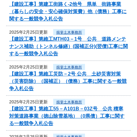
【建設工事】第建工街路く-2他号 県単 街路事業
（暮らしの安全・安心確保対策費）他（債務）工事に
関する一般競争入札公告
2025年2月25日更新
揖斐土木事務所
【建設工事】第維工MTH03－1号 公共 道路メンテ
ナンス補助（トンネル修繕）(国補正分)(翌債)工事に関
する一般競争入札公告
2025年2月25日更新
揖斐土木事務所
【建設工事】第維工災防－2号 公共 土砂災害対策
（災害防除）（国補正）（債務）工事に関する一般競
争入札公告
2025年2月25日更新
揖斐土木事務所
【建設工事】第維工55－A101B－03Z号 公共 積寒
対策道路事業（徳山除雪基地）（0県債）工事に関す
る一般競争入札公告
2025年2月25日更新
揖斐土木事務所