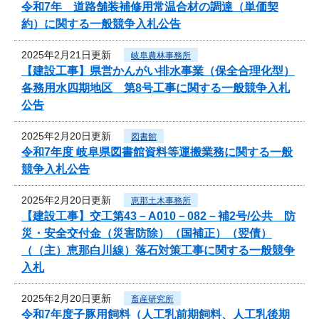
令和7年 道路舗装補修用常温合材の調達（単価契
約）に関する一般競争入札公告
2025年2月21日更新
岐阜農林事務所
【建設工事】県営かんがい排水事業（保全合理化型）
各務用水四期地区 第8号工事に関する一般競争入札
公告
2025年2月20日更新
図書館
令和7年度 岐阜県図書館資料等運搬業務に関する一般
競争入札公告
2025年2月20日更新
恵那土木事務所
【建設工事】交工第43－A010－082－補2号/公共 防
災・安全交付金（災害防除）（国補正）（翌債）
（（主）恵那白川線）落石対策工事に関する一般競争
入札
2025年2月20日更新
畜産研究所
令和7年度子豚用飼料（人工乳前期飼料、人工乳後期