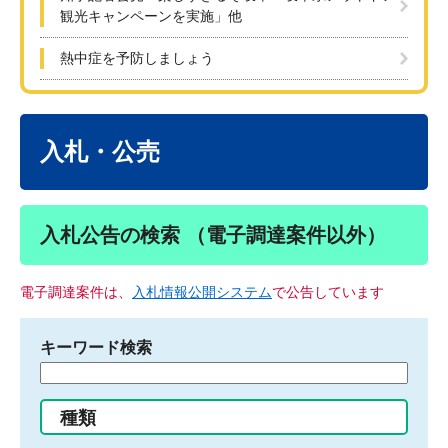
観光キャンペーンを実施」他
熱中症を予防しましょう
本
文
入札・公売
入札公告の検索 （電子調達案件以外）
電子調達案件は、
入札情報公開システム
で公告しています
キーワード検索
検
索
す
種類
る