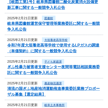
【岐図工第1号】岐阜県図書館二酸化炭素消火設備更
新工事に関する一般競争入札公告
2025年2月21日更新
図書館
岐阜県図書館運営保守管理等業務委託に関する一般競
争入札公告
2025年2月21日更新
大垣養老高等学校
令和7年度大垣養老高等学校で使用するLPガスの調達
（単価契約）に関する一般競争入札公告
2025年2月21日更新
子ども家庭課
ぎふ性暴力被害者支援センター夜間等電話相談業務委
託に関する一般競争入札公告
2025年2月21日更新
農産物流通課
清流の国ぎふ地産地消運動推進事業委託業務プロポー
ザル募集【選定結果】
2025年2月21日更新
岐阜土木事務所