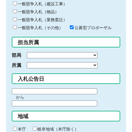
キ
一般競争入札（建設工事）
ー
一般競争入札（物品）
ワ
一般競争入札（業務委託）
ー
ド
一般競争入札（その他）
公募型プロポーザル
を
入
担当所属
力
部局
所属
入札公告日
期
から
間
期
の
間
始
地域
の
ま
終
り
わ
本庁
岐阜地域（本庁除く）