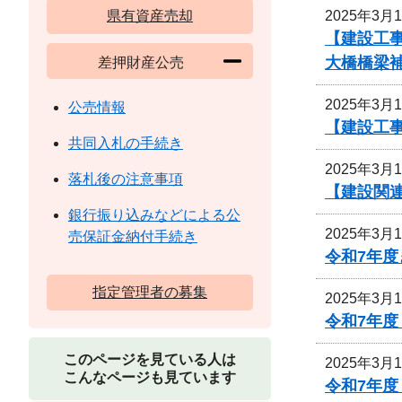
2025年3月
県有資産売却
【建設工事
大橋橋梁
差押財産公売
2025年3月
公売情報
【建設工
共同入札の手続き
2025年3月
落札後の注意事項
【建設関連
銀行振り込みなどによる公
2025年3月
売保証金納付手続き
令和7年度
指定管理者の募集
2025年3月
令和7年
このページを見ている人は
2025年3月
こんなページも見ています
令和7年