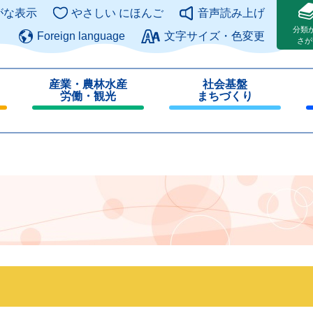
このページの本文へ
がな表示
やさしい にほんご
音声読み上げ
分類
Foreign language
文字サイズ・色変更
さが
産業・農林水産
社会基盤
労働・観光
まちづくり
閉
閉
じ
じ
る
る