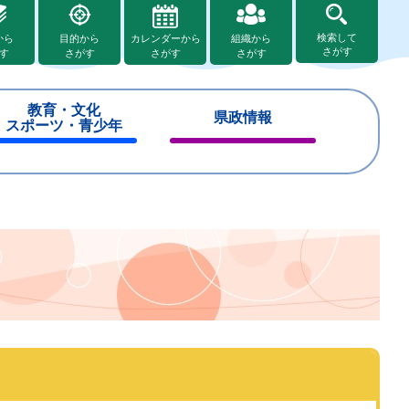
検索して
から
目的から
カレンダーから
組織から
さがす
す
さがす
さがす
さがす
教育・文化
県政情報
スポーツ・青少年
閉
閉
じ
じ
る
る