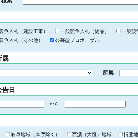
ド検索
検
索
す
る
キ
競争入札（建設工事）
一般競争入札（物品）
一般競
ー
競争入札（その他）
公募型プロポーザル
ワ
ー
所属
ド
を
所属
入
力
公告日
から
期
間
の
終
わ
岐阜地域（本庁除く）
西濃（大垣）地域
揖斐