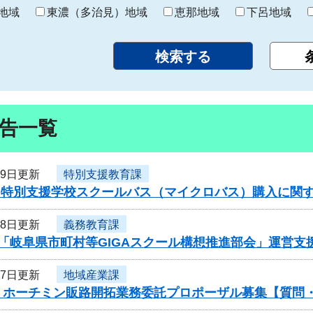
り
地域
東濃（多治見）地域
恵那地域
下呂地域
告一覧
19日更新
特別支援教育課
度 特別支援学校スクールバス（マイクロバス）購入に関
18日更新
義務教育課
度「岐阜県市町村等GIGAスクール構想推進部会」運営
17日更新
地域産業課
・ホーチミン販路開拓業務委託プロポーザル募集【質問