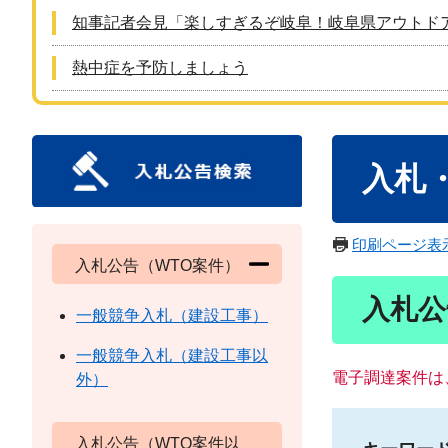
知事記者会見「楽しすぎるぞ岐阜！岐阜県アウトド
熱中症を予防しましょう
本
入札
文
印刷ページ表
入札公告（WTO案件）
入札公
一般競争入札（建設工事）
一般競争入札（建設工事以
電子調達案件は
外）
入札公告（WTO案件以