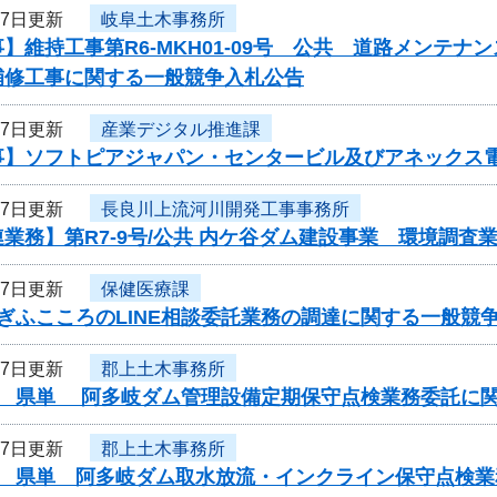
17日更新
岐阜土木事務所
】維持工事第R6-MKH01-09号 公共 道路メンテ
補修工事に関する一般競争入札公告
17日更新
産業デジタル推進課
事】ソフトピアジャパン・センタービル及びアネックス
17日更新
長良川上流河川開発工事事務所
業務】第R7-9号/公共 内ケ谷ダム建設事業 環境調査
17日更新
保健医療課
ぎふこころのLINE相談委託業務の調達に関する一般競
17日更新
郡上土木事務所
度 県単 阿多岐ダム管理設備定期保守点検業務委託に
17日更新
郡上土木事務所
度 県単 阿多岐ダム取水放流・インクライン保守点検