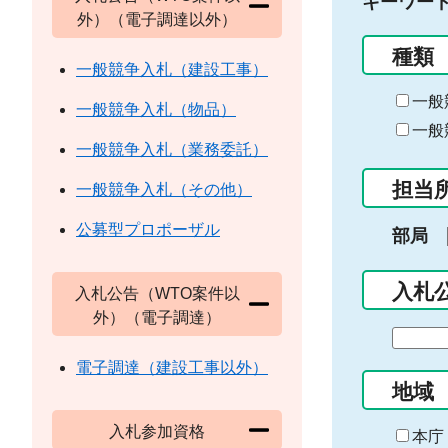
キーワー
外）（電子調達以外）
種類
一般競争入札（建設工事）
一般
一般競争入札（物品）
一般
一般競争入札（業務委託）
担当
一般競争入札（その他）
公募型プロポーザル
部局
入札
入札公告（WTO案件以
外）（電子調達）
期
間
電子調達（建設工事以外）
の
地域
始
入札参加資格
ま
本庁