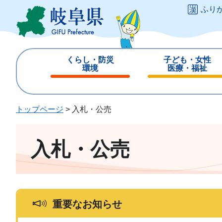
ペ
メ
ふり
ー
ニ
ジ
ュ
の
ー
先
を
くらし・防災
子ども・女性
頭
飛
環境
医療・福祉
で
ば
閉
閉
す
し
じ
じ
。
て
る
る
トップページ
>
入札・公売
本
文
へ
入札・公売
重要なお知らせ