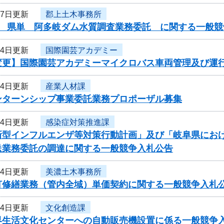
17日更新
郡上土木事務所
度 県単 阿多岐ダム水質調査業務委託 に関する一般競
14日更新
国際園芸アカデミー
変更】国際園芸アカデミーマイクロバス車両管理及び運
14日更新
産業人材課
ンターンシップ事業委託業務プロポーザル募集
14日更新
感染症対策推進課
新型インフルエンザ等対策行動計画」及び「岐阜県にお
送業務委託の調達に関する一般競争入札公告
14日更新
美濃土木事務所
灯修繕業務（管内全域）単価契約に関する一般競争入札
14日更新
文化創造課
界生活文化センターへの自動販売機設置に係る一般競争