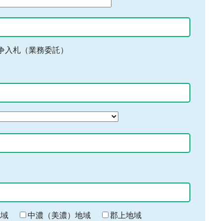
争入札（業務委託）
地域
中濃（美濃）地域
郡上地域