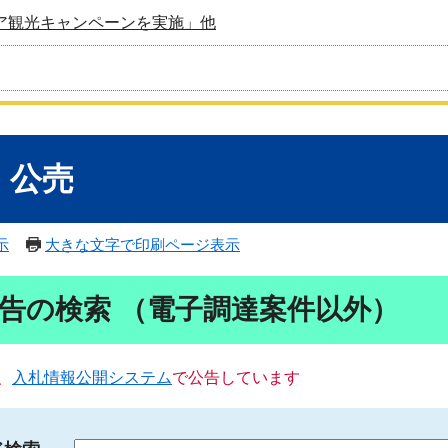
ア観光キャンペーンを実施」他
・公売
示
大きな文字で印刷ページ表示
告の検索 （電子調達案件以外）
、
入札情報公開システム
で公告しています