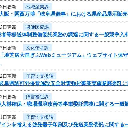
12日更新
地域産業課
度大阪・関西万博「岐阜県催事」における県産品展示販
12日更新
保健医療課
患者等移送体制整備委託業務の調達に関する一般競争入
12日更新
文化伝承課
度「地芝居大国ぎふWebミュージアム」ウェブサイト保
】
12日更新
子育て支援課
度岐阜県認可外保育施設安全対策強化事業実施業務委託
12日更新
障害福祉課
護人材確保・職場環境改善等事業委託業務に関する一般
11日更新
子育て支援課
ザインを考える啓発冊子印刷及び発送業務委託に関する