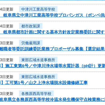
14日更新
中津川工業高等学校
度 岐阜県立中津川工業高等学校プロパンガス（ボンベ
14日更新
都市政策課
度 岐阜県都市計画に関する基本方針改定業務委託に関す
13日更新
労働雇用課
度離職者等委託訓練委託業務プロポーザル募集【選定結果
13日更新
東部広域水道事務所
事】施工東第6号／中津川浄水場等水質計器（pH計）更
13日更新
東部広域水道事務所
事】工可第1号／山之上浄水場脱水設備修繕工事
13日更新
各務原西高等学校
度岐阜県立各務原西高等学校冷温水発生機保守点検業務