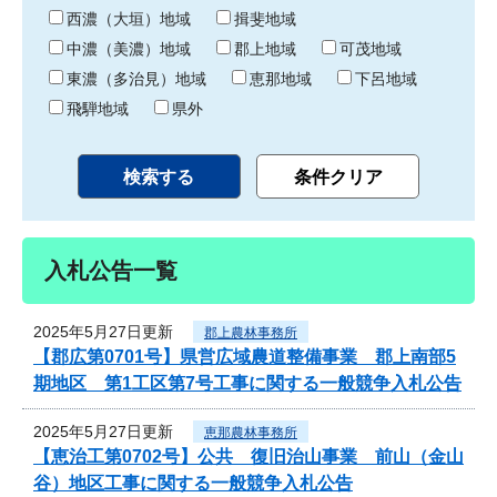
り
西濃（大垣）地域
揖斐地域
中濃（美濃）地域
郡上地域
可茂地域
東濃（多治見）地域
恵那地域
下呂地域
飛騨地域
県外
入札公告一覧
2025年5月27日更新
郡上農林事務所
【郡広第0701号】県営広域農道整備事業 郡上南部5
期地区 第1工区第7号工事に関する一般競争入札公告
2025年5月27日更新
恵那農林事務所
【恵治工第0702号】公共 復旧治山事業 前山（金山
谷）地区工事に関する一般競争入札公告