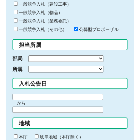
キ
一般競争入札（建設工事）
ー
一般競争入札（物品）
ワ
一般競争入札（業務委託）
ー
ド
一般競争入札（その他）
公募型プロポーザル
を
入
担当所属
力
部局
所属
入札公告日
期
から
間
期
の
間
始
地域
の
ま
終
り
わ
本庁
岐阜地域（本庁除く）