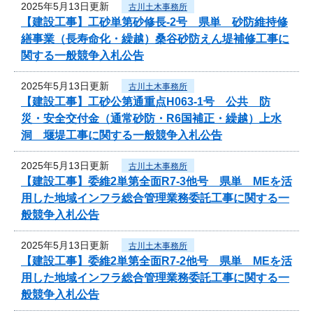
2025年5月13日更新
古川土木事務所
【建設工事】工砂単第砂修長‐2号 県単 砂防維持修
繕事業（長寿命化・繰越）桑谷砂防えん堤補修工事に
関する一般競争入札公告
2025年5月13日更新
古川土木事務所
【建設工事】工砂公第通重点H063-1号 公共 防
災・安全交付金（通常砂防・R6国補正・繰越）上水
洞 堰堤工事に関する一般競争入札公告
2025年5月13日更新
古川土木事務所
【建設工事】委維2単第全面R7-3他号 県単 MEを活
用した地域インフラ総合管理業務委託工事に関する一
般競争入札公告
2025年5月13日更新
古川土木事務所
【建設工事】委維2単第全面R7-2他号 県単 MEを活
用した地域インフラ総合管理業務委託工事に関する一
般競争入札公告