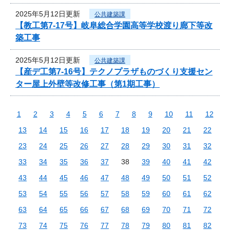
2025年5月12日更新
公共建築課
【教工第7-17号】岐阜総合学園高等学校渡り廊下等改
築工事
2025年5月12日更新
公共建築課
【産デ工第7-16号】テクノプラザものづくり支援セン
ター屋上外壁等改修工事（第1期工事）
1
2
3
4
5
6
7
8
9
10
11
12
13
14
15
16
17
18
19
20
21
22
23
24
25
26
27
28
29
30
31
32
33
34
35
36
37
38
39
40
41
42
43
44
45
46
47
48
49
50
51
52
53
54
55
56
57
58
59
60
61
62
63
64
65
66
67
68
69
70
71
72
73
74
75
76
77
78
79
80
81
82