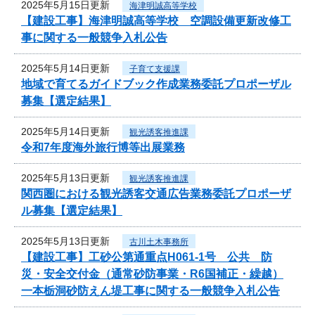
2025年5月15日更新
海津明誠高等学校
【建設工事】海津明誠高等学校 空調設備更新改修工
事に関する一般競争入札公告
2025年5月14日更新
子育て支援課
地域で育てるガイドブック作成業務委託プロポーザル
募集【選定結果】
2025年5月14日更新
観光誘客推進課
令和7年度海外旅行博等出展業務
2025年5月13日更新
観光誘客推進課
関西圏における観光誘客交通広告業務委託プロポーザ
ル募集【選定結果】
2025年5月13日更新
古川土木事務所
【建設工事】工砂公第通重点H061-1号 公共 防
災・安全交付金（通常砂防事業・R6国補正・繰越）
一本栃洞砂防えん堤工事に関する一般競争入札公告