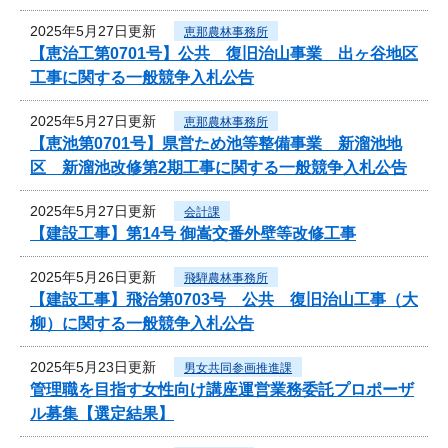
2025年5月27日更新
恵那農林事務所
【恵治工第0701号】公共 復旧治山事業 出ヶ谷地区
工事に関する一般競争入札公告
2025年5月27日更新
恵那農林事務所
【恵池第0701号】県営ため池等整備事業 新溜池地
区 新溜池改修第2期工事に関する一般競争入札公告
2025年5月27日更新
会計課
【建設工事】第14号 御嵩交番外壁等改修工事
2025年5月26日更新
飛騨農林事務所
【建設工事】飛治第0703号 公共 復旧治山工事（大
柳）に関する一般競争入札公告
2025年5月23日更新
男女共同参画推進課
管理職を目指す女性向け講座運営業務委託プロポーザ
ル募集【選定結果】