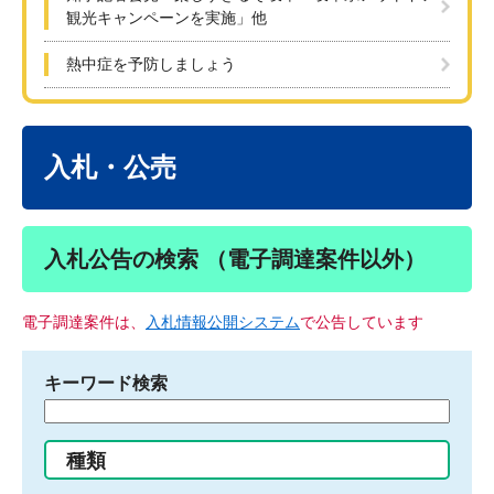
観光キャンペーンを実施」他
熱中症を予防しましょう
本
文
入札・公売
入札公告の検索 （電子調達案件以外）
電子調達案件は、
入札情報公開システム
で公告しています
キーワード検索
検
索
す
種類
る