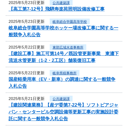
2025年5月23日更新
公共建築課
【高工第7-12号】飛騨寿楽苑照明設備改修工事
2025年5月23日更新
岐阜総合学園高等学校
岐阜総合学園高等学校ホッケー場改修工事に関する一
般競争入札公告
2025年5月22日更新
東部広域水道事務所
【建設工事】施工可第14号／既設管更新事業 東濃下
流送水管更新（1-2・2工区）舗装復旧工事
2025年5月22日更新
岐阜県税事務所
国産軽乗用車（EV・新車）の調達に関する一般競争
入札公告
2025年5月21日更新
公共建築課
【建設関連業務】【産デ委第7-22号】ソフトピアジャ
パン・センタービル空調設備等更新工事の実施設計委
託に関する一般競争入札公告