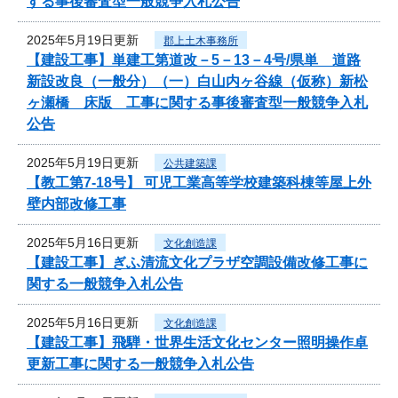
する事後審査型一般競争入札公告
2025年5月19日更新
郡上土木事務所
【建設工事】単建工第道改－5－13－4号/県単 道路
新設改良（一般分）（一）白山内ヶ谷線（仮称）新松
ヶ瀬橋 床版 工事に関する事後審査型一般競争入札
公告
2025年5月19日更新
公共建築課
【教工第7-18号】 可児工業高等学校建築科棟等屋上外
壁内部改修工事
2025年5月16日更新
文化創造課
【建設工事】ぎふ清流文化プラザ空調設備改修工事に
関する一般競争入札公告
2025年5月16日更新
文化創造課
【建設工事】飛騨・世界生活文化センター照明操作卓
更新工事に関する一般競争入札公告