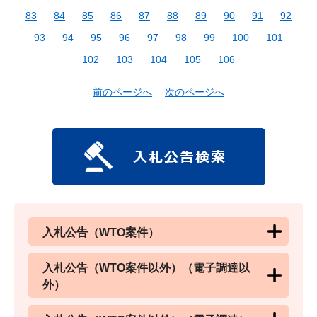
83
84
85
86
87
88
89
90
91
92
93
94
95
96
97
98
99
100
101
102
103
104
105
106
前のページへ
次のページへ
入札公告（WTO案件）
入札公告（WTO案件以外）（電子調達以
外）