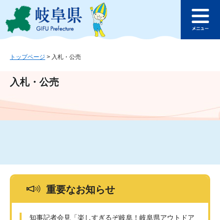
ペ
メ
このページの本文へ
ー
ニ
メ
ジ
ュ
ニ
の
ー
ュ
先
を
ー
頭
飛
トップページ
>
入札・公売
で
ば
す
し
入札・公売
。
て
本
文
へ
重要なお知らせ
知事記者会見「楽しすぎるぞ岐阜！岐阜県アウトドア