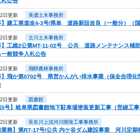
入札公告
22日更新
美濃土木事務所
】建工第道改4-3号/県単 道路新設改良（一般分）（国
22日更新
古川土木事務所
】工維2公第MT-11-02号 公共 道路メンテナンス
る一般競争入札公告
22日更新
飛騨農林事務所
事】飛か第0702号 県営かんがい排水事業（保全合理
告
22日更新
図書館
第5号】岐阜県図書館地下駐車場塗装更新工事（営繕工
22日更新
長良川上流河川開発工事事務所
業務】第R7-17号/公共 内ケ谷ダム建設事業 河川定