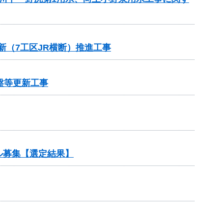
新（7工区JR横断）推進工事
盤等更新工事
ル募集【選定結果】