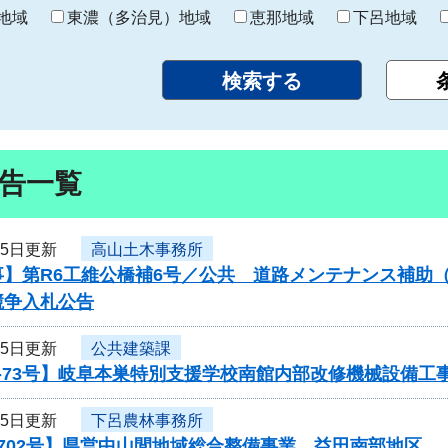
り
地域
東濃（多治見）地域
恵那地域
下呂地域
告一覧
25日更新
高山土木事務所
】第R6工維公橋補6号／公共 道路メンテナンス補助（
競争入札公告
25日更新
公共建築課
-73号】岐阜本巣特別支援学校南館内部改修機械設備工
25日更新
下呂農林事務所
0702号】県営中山間地域総合整備事業 益田南部地区