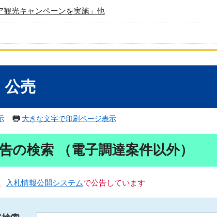
ア観光キャンペーンを実施」他
・公売
示
大きな文字で印刷ページ表示
告の検索 （電子調達案件以外）
、
入札情報公開システム
で公告しています