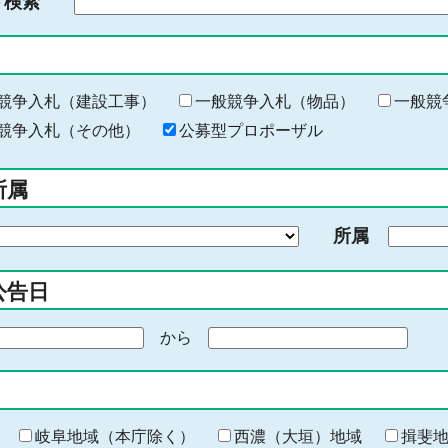
ド検索
検
索
す
る
キ
競争入札（建設工事）
一般競争入札（物品）
一般競
ー
競争入札（その他）
公募型プロポーザル
ワ
ー
所属
ド
を
所属
入
力
公告日
から
期
間
の
終
わ
岐阜地域（本庁除く）
西濃（大垣）地域
揖斐