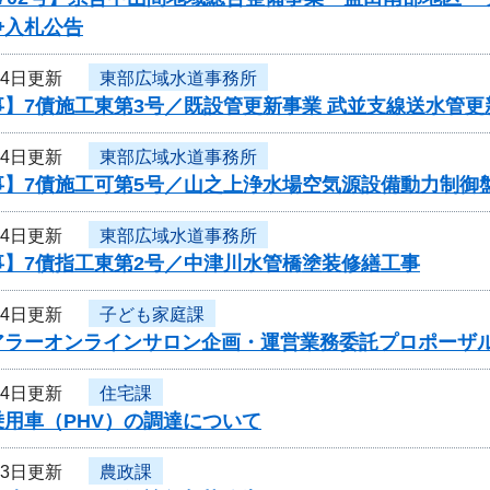
争入札公告
24日更新
東部広域水道事務所
】7債施工東第3号／既設管更新事業 武並支線送水管更
24日更新
東部広域水道事務所
事】7債施工可第5号／山之上浄水場空気源設備動力制御
24日更新
東部広域水道事務所
事】7債指工東第2号／中津川水管橋塗装修繕工事
24日更新
子ども家庭課
アラーオンラインサロン企画・運営業務委託プロポーザ
24日更新
住宅課
用車（PHV）の調達について
23日更新
農政課