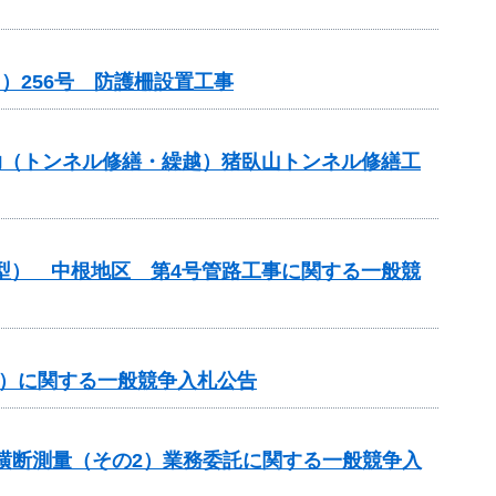
）256号 防護柵設置工事
補助（トンネル修繕・繰越）猪臥山トンネル修繕工
化型） 中根地区 第4号管路工事に関する一般競
事）に関する一般競争入札公告
期横断測量（その2）業務委託に関する一般競争入