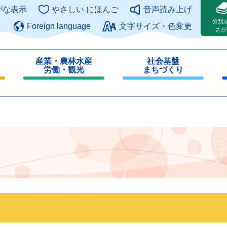
このページの本文へ
がな表示
やさしい にほんご
音声読み上げ
分類
Foreign language
文字サイズ・色変更
さが
産業・農林水産
社会基盤
労働・観光
まちづくり
閉
閉
じ
じ
る
る