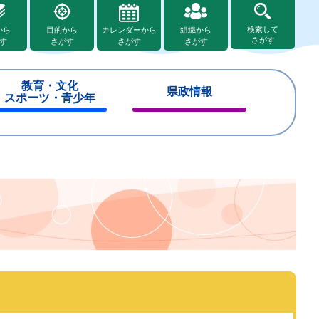
検索して
から
目的から
カレンダーから
組織から
さがす
す
さがす
さがす
さがす
教育・文化
県政情報
スポーツ・青少年
閉
閉
じ
じ
る
る