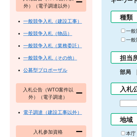
キーワー
外）（電子調達以外）
種類
一般競争入札（建設工事）
一般
一般競争入札（物品）
一般
一般競争入札（業務委託）
担当
一般競争入札（その他）
公募型プロポーザル
部局
入札
入札公告（WTO案件以
外）（電子調達）
期
間
電子調達（建設工事以外）
の
地域
始
入札参加資格
ま
本庁