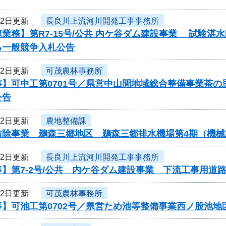
22日更新
長良川上流河川開発工事事務所
業務】第R7-15号/公共 内ケ谷ダム建設事業 試験
る一般競争入札公告
22日更新
可茂農林事務所
事】可中工第0701号／県営中山間地域総合整備事業茶
公告
22日更新
農地整備課
防除事業 鵜森三郷地区 鵜森三郷排水機場第4期（機
22日更新
長良川上流河川開発工事事務所
】第7-2号/公共 内ケ谷ダム建設事業 下流工事用道
22日更新
可茂農林事務所
事】可池工第0702号／県営ため池等整備事業西ノ股池