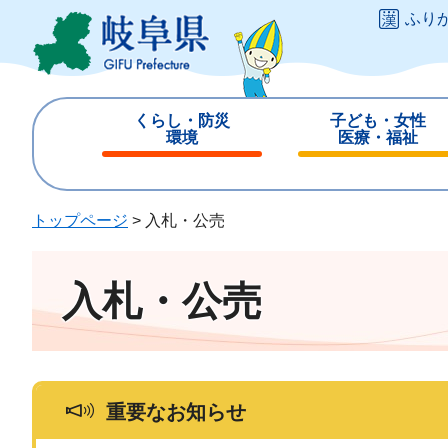
ペ
メ
ふり
ー
ニ
ジ
ュ
の
ー
先
を
くらし・防災
子ども・女性
頭
飛
環境
医療・福祉
で
ば
閉
閉
す
し
じ
じ
。
て
る
る
トップページ
>
入札・公売
本
文
へ
入札・公売
重要なお知らせ