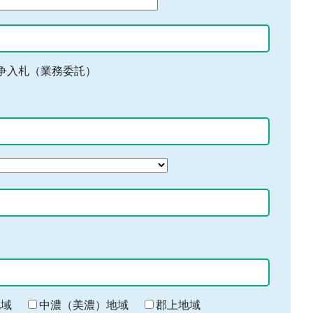
争入札（業務委託）
地域
中濃（美濃）地域
郡上地域