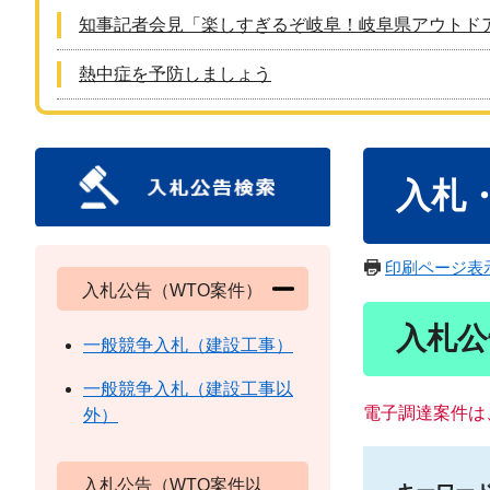
知事記者会見「楽しすぎるぞ岐阜！岐阜県アウトド
熱中症を予防しましょう
本
入札
文
印刷ページ表
入札公告（WTO案件）
入札公
一般競争入札（建設工事）
一般競争入札（建設工事以
電子調達案件は
外）
入札公告（WTO案件以