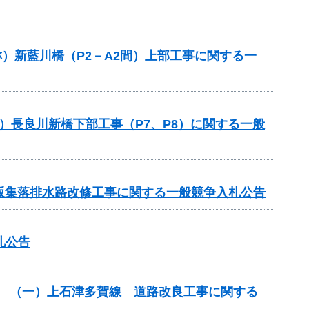
称）新藍川橋（P2－A2間）上部工事に関する一
）長良川新橋下部工事（P7、P8）に関する一般
 北坂集落排水路改修工事に関する一般競争入札公告
札公告
改築） （一）上石津多賀線 道路改良工事に関する