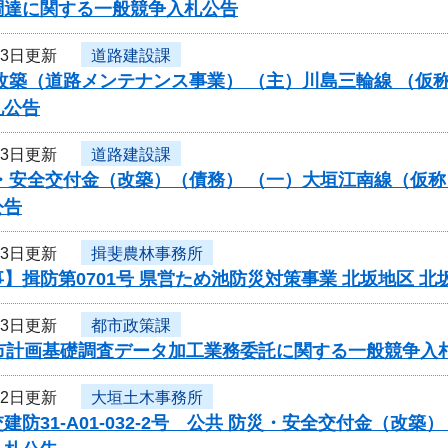
調達に関する一般競争入札公告
23日更新
道路建設課
改築（道路メンテナンス事業） （主）川島三輪線 （仮
札公告
23日更新
道路建設課
・安全交付金（改築）（債務） （一）大垣江南線（仮称
公告
23日更新
揖斐農林事務所
】揖防第0701号 県営ため池防災対策事業 北坂地区
23日更新
都市政策課
都市計画基礎調査データ加工業務委託に関する一般競争入
22日更新
大垣土木事務所
建防31-A01-032-2号 公共 防災・安全交付金（