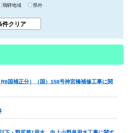
飛騨地域
県外
R6国補正分）（国）158号神宮橋補修工事に関
事
 川下・野尻第1用水、向上小野泉用水工事に関す