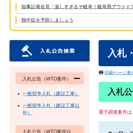
知事記者会見「楽しすぎるぞ岐阜！岐阜県アウトド
熱中症を予防しましょう
本
入札
文
印刷ページ表
入札公告（WTO案件）
入札公
一般競争入札（建設工事）
一般競争入札（建設工事以
電子調達案件は
外）
入札公告（WTO案件以