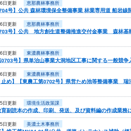
26日更新
恵那農林事務所
704号】公共 森林環境保全整備事業 林業専用道 船岩
26日更新
恵那農林事務所
703号】公共 地方創生道整備推進交付金事業 森林基幹
26日更新
東濃農林事務所
0703号】県単治山事業大洞地区工事に関する一般競争
26日更新
東濃農林事務所
り止め】【東農工第0702号】県営ため池等整備事業 
25日更新
環境生活政策課
教育副読本の作成、印刷、発送、及び資料編の作成業務
25日更新
美濃土木事務所