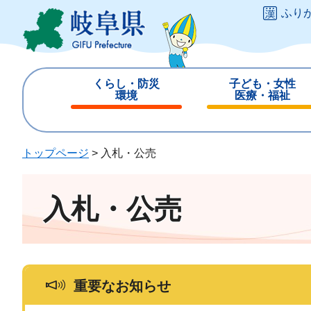
ペ
メ
ふり
ー
ニ
ジ
ュ
の
ー
先
を
くらし・防災
子ども・女性
頭
飛
環境
医療・福祉
で
ば
閉
閉
す
し
じ
じ
。
て
る
る
トップページ
>
入札・公売
本
文
へ
入札・公売
重要なお知らせ