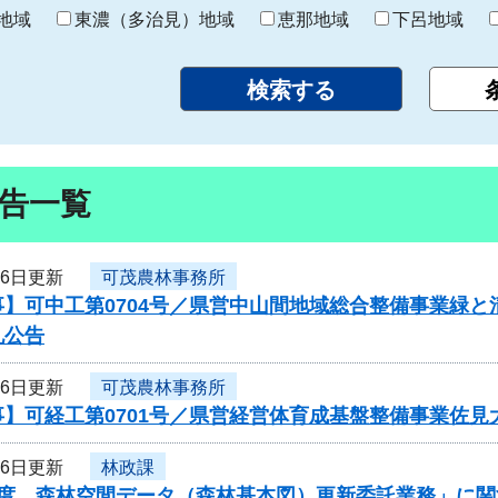
り
地域
東濃（多治見）地域
恵那地域
下呂地域
告一覧
26日更新
可茂農林事務所
事】可中工第0704号／県営中山間地域総合整備事業緑
札公告
26日更新
可茂農林事務所
事】可経工第0701号／県営経営体育成基盤整備事業佐
26日更新
林政課
年度 森林空間データ（森林基本図）更新委託業務」に関