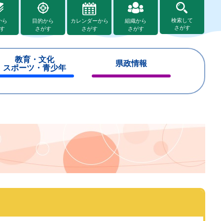
検索して
から
目的から
カレンダーから
組織から
さがす
す
さがす
さがす
さがす
教育・文化
県政情報
スポーツ・青少年
閉
閉
じ
じ
る
る