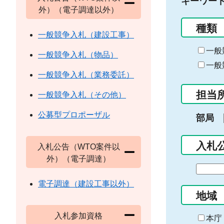
キーワー
外）（電子調達以外）
種類
一般競争入札（建設工事）
一般
一般競争入札（物品）
一般
一般競争入札（業務委託）
担当
一般競争入札（その他）
公募型プロポーザル
部局
入札
入札公告（WTO案件以
外）（電子調達）
期
間
電子調達（建設工事以外）
の
地域
始
入札参加資格
ま
本庁