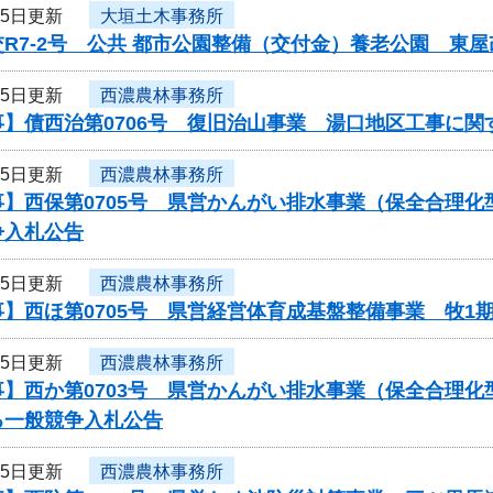
25日更新
大垣土木事務所
R7-2号 公共 都市公園整備（交付金）養老公園 東
25日更新
西濃農林事務所
事】債西治第0706号 復旧治山事業 湯口地区工事に関
25日更新
西濃農林事務所
事】西保第0705号 県営かんがい排水事業（保全合理
争入札公告
25日更新
西濃農林事務所
】西ほ第0705号 県営経営体育成基盤整備事業 牧1
25日更新
西濃農林事務所
】西か第0703号 県営かんがい排水事業（保全合理化
る一般競争入札公告
25日更新
西濃農林事務所