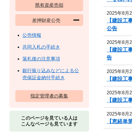
県有資産売却
2025年8月
【建設工事
差押財産公売
公告
公売情報
2025年8月
共同入札の手続き
【建設工事
告
落札後の注意事項
銀行振り込みなどによる公
2025年8月
売保証金納付手続き
【建設工事
2025年8月
指定管理者の募集
【建設工事
2025年8月
このページを見ている人は
【恵経単第
こんなページも見ています