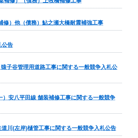
橋梁補修）（債務）上牧橋補修工事
橋梁補修）他（債務）鮎之瀬大橋耐震補強工事
札公告
業）猿子谷管理用道路工事に関する一般競争入札公
）（一）安八平田線 舗装補修工事に関する一般競争
務)矢道川(左岸)樋管工事に関する一般競争入札公告