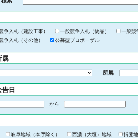
ド検索
検
索
す
る
キ
競争入札（建設工事）
一般競争入札（物品）
一般競
ー
競争入札（その他）
公募型プロポーザル
ワ
ー
所属
ド
を
所属
入
力
公告日
から
期
間
の
終
わ
岐阜地域（本庁除く）
西濃（大垣）地域
揖斐