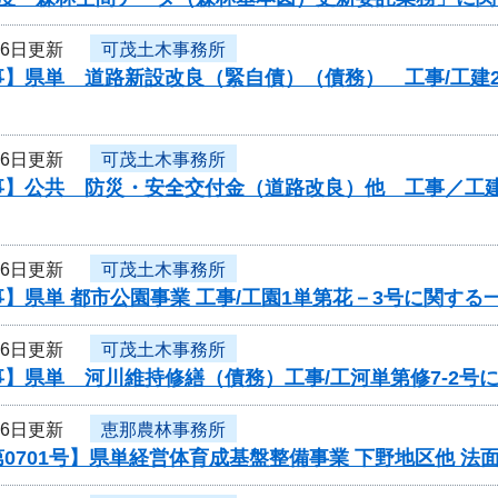
26日更新
可茂土木事務所
】県単 道路新設改良（緊自債）（債務） 工事/工建2
26日更新
可茂土木事務所
】公共 防災・安全交付金（道路改良）他 工事／工建1第1
26日更新
可茂土木事務所
】県単 都市公園事業 工事/工園1単第花－3号に関する
26日更新
可茂土木事務所
】県単 河川維持修繕（債務）工事/工河単第修7-2号
26日更新
恵那農林事務所
0701号】県単経営体育成基盤整備事業 下野地区他 