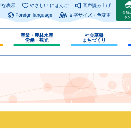
このページの本文へ
がな表示
やさしい にほんご
音声読み上げ
分類
Foreign language
文字サイズ・色変更
さが
産業・農林水産
社会基盤
労働・観光
まちづくり
閉
閉
じ
じ
る
る