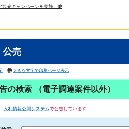
ア観光キャンペーンを実施」他
・公売
示
大きな文字で印刷ページ表示
告の検索 （電子調達案件以外）
、
入札情報公開システム
で公告しています