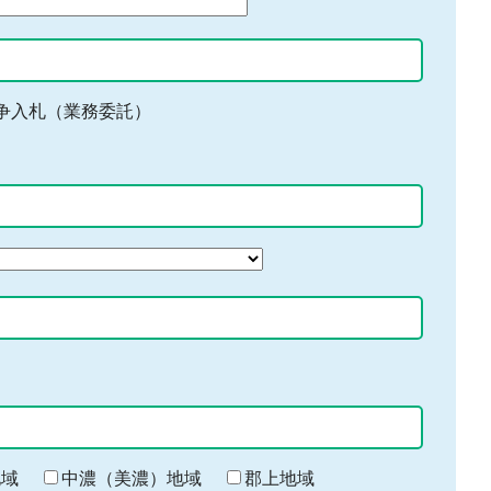
争入札（業務委託）
地域
中濃（美濃）地域
郡上地域