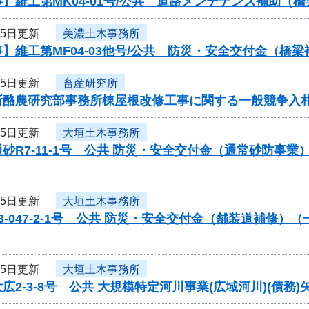
】維工第MK04-01号/公共 道路メンテナンス補助（
25日更新
美濃土木事務所
】維工第MF04-03他号/公共 防災・安全交付金（
25日更新
畜産研究所
所酪農研究部事務所棟屋根改修工事に関する一般競争入
25日更新
大垣土木事務所
砂R7-11-1号 公共 防災・安全交付金（通常砂防事
25日更新
大垣土木事務所
3-047-2-1号 公共 防災・安全交付金（舗装道補修
25日更新
大垣土木事務所
広2-3-8号 公共 大規模特定河川事業(広域河川)(債