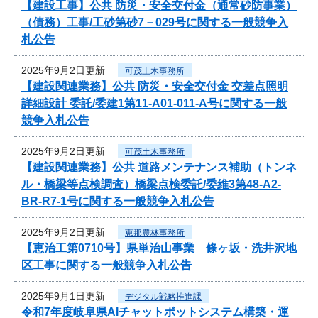
【建設工事】公共 防災・安全交付金（通常砂防事業）
（債務）工事/工砂第砂7－029号に関する一般競争入
札公告
2025年9月2日更新
可茂土木事務所
【建設関連業務】公共 防災・安全交付金 交差点照明
詳細設計 委託/委建1第11-A01-011-A号に関する一般
競争入札公告
2025年9月2日更新
可茂土木事務所
【建設関連業務】公共 道路メンテナンス補助（トンネ
ル・橋梁等点検調査）橋梁点検委託/委維3第48-A2-
BR-R7-1号に関する一般競争入札公告
2025年9月2日更新
恵那農林事務所
【恵治工第0710号】県単治山事業 條ヶ坂・洗井沢地
区工事に関する一般競争入札公告
2025年9月1日更新
デジタル戦略推進課
令和7年度岐阜県AIチャットボットシステム構築・運