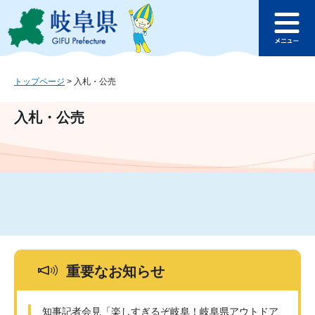
ペ
メ
このページの本文へ
ー
ニ
メ
ジ
ュ
ニ
の
ー
ュ
先
を
ー
頭
飛
トップページ
>
入札・公売
で
ば
す
し
入札・公売
。
て
本
文
へ
重要なお知らせ
知事記者会見「楽しすぎるぞ岐阜！岐阜県アウトドア