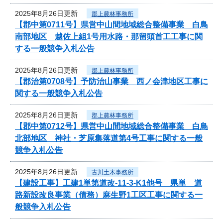
2025年8月26日更新
郡上農林事務所
【郡中第0711号】県営中山間地域総合整備事業 白鳥
南部地区 越佐上組1号用水路・那留頭首工工事に関
する一般競争入札公告
2025年8月26日更新
郡上農林事務所
【郡治第0708号】予防治山事業 西ノ会津地区工事に
関する一般競争入札公告
2025年8月26日更新
郡上農林事務所
【郡中第0712号】県営中山間地域総合整備事業 白鳥
北部地区 神社・芝原集落道第4号工事に関する一般
競争入札公告
2025年8月26日更新
古川土木事務所
【建設工事】工建1単第道改-11-3-K1他号 県単 道
路新設改良事業（債務）麻生野1工区工事に関する一
般競争入札公告