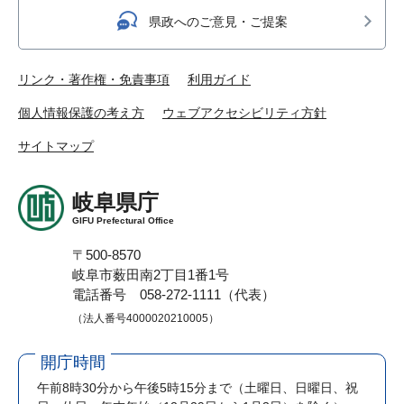
県政へのご意見・ご提案
リンク・著作権・免責事項
利用ガイド
個人情報保護の考え方
ウェブアクセシビリティ方針
サイトマップ
岐阜県庁
GIFU Prefectural Office
〒500-8570
岐阜市薮田南2丁目1番1号
電話番号 058-272-1111（代表）
（法人番号4000020210005）
開庁時間
午前8時30分から午後5時15分まで
（土曜日、日曜日、祝