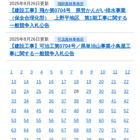
2025年8月26日更新
飛騨農林事務所
【建設工事】飛か第0704号 県営かんがい排水事業
（保全合理化型） 上野平地区 第1期工事に関する
一般競争入札公告
2025年8月26日更新
可茂農林事務所
【建設工事】可治工第0704号／県単治山事業小鳥屋工
事に関する一般競争入札公告
1
2
3
4
5
6
7
8
9
10
11
12
13
14
15
16
17
18
19
20
21
22
23
24
25
26
27
28
29
30
31
32
33
34
35
36
37
38
39
40
41
42
43
44
45
46
47
48
49
50
51
52
53
54
55
56
57
58
59
60
61
62
63
64
65
66
67
68
69
70
71
72
73
74
75
76
77
78
79
80
81
82