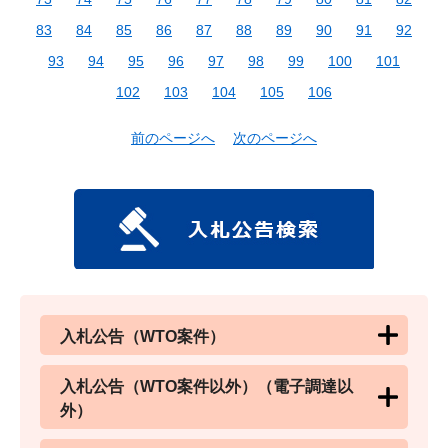
83
84
85
86
87
88
89
90
91
92
93
94
95
96
97
98
99
100
101
102
103
104
105
106
前のページへ
次のページへ
入札公告（WTO案件）
入札公告（WTO案件以外）（電子調達以
外）