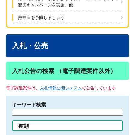
観光キャンペーンを実施」他
熱中症を予防しましょう
本
文
入札・公売
入札公告の検索 （電子調達案件以外）
電子調達案件は、
入札情報公開システム
で公告しています
キーワード検索
検
索
す
種類
る