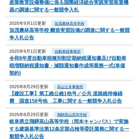
産業教育設備整備に係る国際経済総合実践実習装置機
器の調達に関する一般競争入札
2025年9月1日更新
加茂農林高等学校
加茂農林高等学校 醸造実習設備の調達に関する一般競
争入札公告
2025年9月1日更新
自動車税事務所
令和8年度自動車税種別割定期納税通知書及び自動車
税増額納税通知書・減額通知書作成等業務一式(単価
契約)
2025年8月29日更新
高山土木事務所
【建設工事】第工維公維1他号／公共 道路維持修繕
費 国道158号他 工事に関する一般競争入札公告
2025年8月29日更新
飛騨高山高等学校
岐阜県立飛騨高山高等学校（岡本キャンパス）で実施
する建築基準法第12条定期点検等委託業務に関する一
般競争入札公告