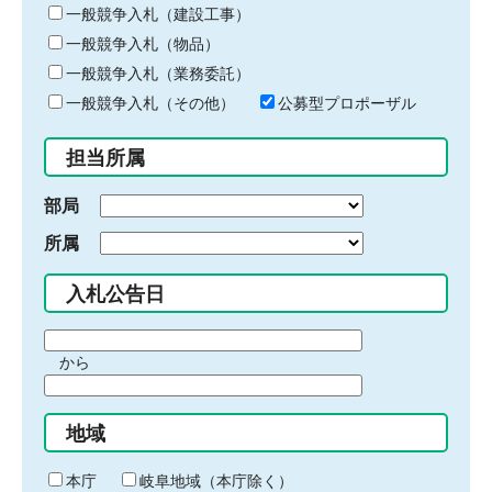
キ
一般競争入札（建設工事）
ー
一般競争入札（物品）
ワ
一般競争入札（業務委託）
ー
ド
一般競争入札（その他）
公募型プロポーザル
を
入
担当所属
力
部局
所属
入札公告日
期
から
間
期
の
間
始
地域
の
ま
終
り
わ
本庁
岐阜地域（本庁除く）