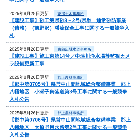
2025年8月28日更新
恵那土木事務所
【建設工事】砂工第県砂8－2号/県単 通常砂防事業
（債務）（前野沢）渓流保全工事に関する一般競争入
札
2025年8月28日更新
東部広域水道事務所
【建設工事】施工東第14号／中津川浄水場等監視カメ
ラ設備更新工事
2025年8月26日更新
郡上農林事務所
【郡中第0705号】県営中山間地域総合整備事業 郡上
八幡地区 小瀬子集落道第3号工事に関する一般競争
入札公告
2025年8月26日更新
郡上農林事務所
【郡中第0706号】県営中山間地域総合整備事業 郡上
八幡地区 大原野用水路第2号工事に関する一般競争
入札公告