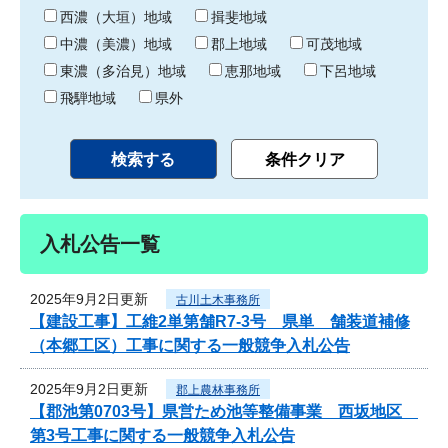
り
西濃（大垣）地域
揖斐地域
中濃（美濃）地域
郡上地域
可茂地域
東濃（多治見）地域
恵那地域
下呂地域
飛騨地域
県外
入札公告一覧
2025年9月2日更新
古川土木事務所
【建設工事】工維2単第舗R7-3号 県単 舗装道補修
（本郷工区）工事に関する一般競争入札公告
2025年9月2日更新
郡上農林事務所
【郡池第0703号】県営ため池等整備事業 西坂地区
第3号工事に関する一般競争入札公告