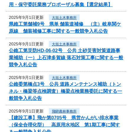
用・保守委託業務プロポーザル募集【選定結果】
2025年9月1日更新
大垣土木事務所
県維工第舗補9号 県単 舗装道補修 （主）岐阜関ケ
原線 舗装補修工事に関する一般競争入札公告
2025年9月1日更新
大垣土木事務所
公維工第災防HD-06-02号 公共 土砂災害対策道路事
業補助（一）上石津多賀線 落石対策工事に関する一般
競争入札公告
2025年9月1日更新
大垣土木事務所
公維委第橋点3号 公共 道路メンテナンス補助（トン
ネル・橋梁等点検調査）橋梁点検業務委託に関する一
般競争入札公告
2025年9月1日更新
飛騨農林事務所
【建設工事】飛か第0705号 県営かんがい排水事業
（保全合理化型） 高原用水地区 第1期工事に関す
る一般競争入札公告