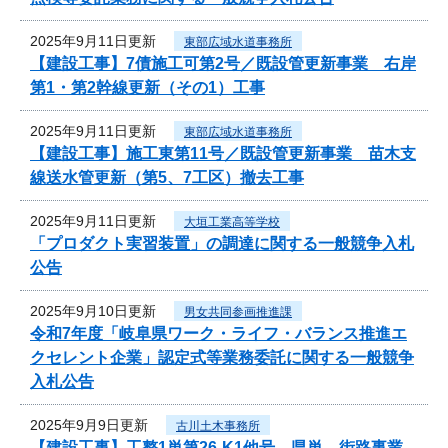
2025年9月11日更新
東部広域水道事務所
【建設工事】7債施工可第2号／既設管更新事業 右岸
第1・第2幹線更新（その1）工事
2025年9月11日更新
東部広域水道事務所
【建設工事】施工東第11号／既設管更新事業 苗木支
線送水管更新（第5、7工区）撤去工事
2025年9月11日更新
大垣工業高等学校
「プロダクト実習装置」の調達に関する一般競争入札
公告
2025年9月10日更新
男女共同参画推進課
令和7年度「岐阜県ワーク・ライフ・バランス推進エ
クセレント企業」認定式等業務委託に関する一般競争
入札公告
2025年9月9日更新
古川土木事務所
【建設工事】工整1単第26-K1他号 県単 街路事業