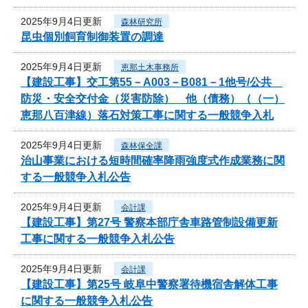
2025年9月4日更新
森林研究所
昆虫個別飼育制御装置の調達
2025年9月4日更新
恵那土木事務所
【建設工事】交工第55－A003－B081－1他号/公共
防災・安全交付金（災害防除） 他（債務）（（一）
恵那八百津線）落石対策工事に関する一般競争入札
2025年9月4日更新
森林保全課
治山事業における短時間確率降雨強度式作成業務に関
する一般競争入札公告
2025年9月4日更新
会計課
【建設工事】第27号 警察本部庁舎車路管制設備更新
工事に関する一般競争入札公告
2025年9月4日更新
会計課
【建設工事】第25号 岐阜中警察署待機宿舎解体工事
に関する一般競争入札公告