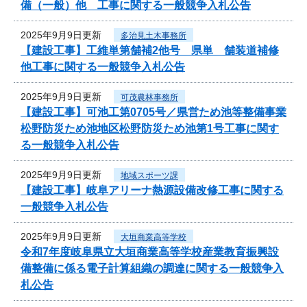
備（一般）他 工事に関する一般競争入札公告
2025年9月9日更新
多治見土木事務所
【建設工事】工維単第舗補2他号 県単 舗装道補修
他工事に関する一般競争入札公告
2025年9月9日更新
可茂農林事務所
【建設工事】可池工第0705号／県営ため池等整備事業
松野防災ため池地区松野防災ため池第1号工事に関す
る一般競争入札公告
2025年9月9日更新
地域スポーツ課
【建設工事】岐阜アリーナ熱源設備改修工事に関する
一般競争入札公告
2025年9月9日更新
大垣商業高等学校
令和7年度岐阜県立大垣商業高等学校産業教育振興設
備整備に係る電子計算組織の調達に関する一般競争入
札公告