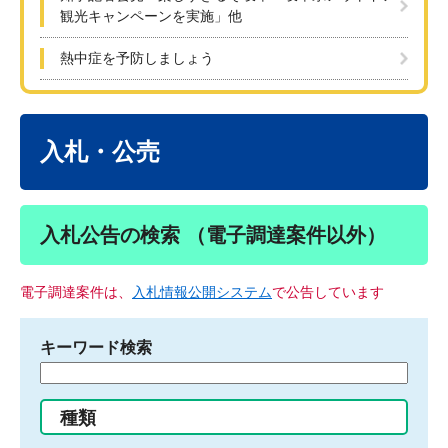
観光キャンペーンを実施」他
熱中症を予防しましょう
本
文
入札・公売
入札公告の検索 （電子調達案件以外）
電子調達案件は、
入札情報公開システム
で公告しています
キーワード検索
検
索
す
種類
る