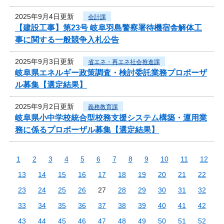
2025年9月4日更新
会計課
【建設工事】第23号 岐阜羽島警察署待機宿舎解体工
事に関する一般競争入札公告
2025年9月3日更新
省エネ・再エネ社会推進課
岐阜県エネルギー政策調査・検討委託業務プロポーザ
ル募集【選定結果】
2025年9月2日更新
義務教育課
岐阜県小中学校統合型校務支援システム構築・運用業
務に係るプロポーザル募集【選定結果】
1
2
3
4
5
6
7
8
9
10
11
12
13
14
15
16
17
18
19
20
21
22
23
24
25
26
27
28
29
30
31
32
33
34
35
36
37
38
39
40
41
42
43
44
45
46
47
48
49
50
51
52