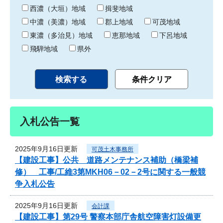
り
西濃（大垣）地域
揖斐地域
中濃（美濃）地域
郡上地域
可茂地域
東濃（多治見）地域
恵那地域
下呂地域
飛騨地域
県外
入札公告一覧
2025年9月16日更新
可茂土木事務所
【建設工事】公共 道路メンテナンス補助（橋梁補
修） 工事/工維3第MKH06－02－2号に関する一般競
争入札公告
2025年9月16日更新
会計課
【建設工事】第29号 警察本部庁舎航空障害灯設備更