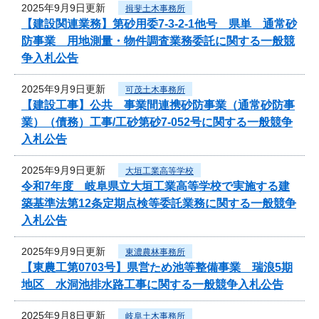
2025年9月9日更新
揖斐土木事務所
【建設関連業務】第砂用委7-3-2-1他号 県単 通常砂
防事業 用地測量・物件調査業務委託に関する一般競
争入札公告
2025年9月9日更新
可茂土木事務所
【建設工事】公共 事業間連携砂防事業（通常砂防事
業）（債務）工事/工砂第砂7-052号に関する一般競争
入札公告
2025年9月9日更新
大垣工業高等学校
令和7年度 岐阜県立大垣工業高等学校で実施する建
築基準法第12条定期点検等委託業務に関する一般競争
入札公告
2025年9月9日更新
東濃農林事務所
【東農工第0703号】県営ため池等整備事業 瑞浪5期
地区 水洞池排水路工事に関する一般競争入札公告
2025年9月8日更新
岐阜土木事務所