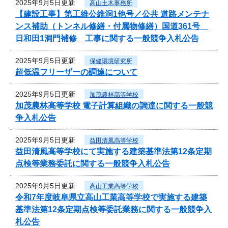
2025年9月5日更新
高山土木事務所
【建設工事】第工維公維洞1他号／公共 道路メンテナ
ンス補助（トンネル修繕・付属物修繕）国道361号
日和田1洞門補修 工事に関する一般競争入札公告
2025年9月5日更新
保健環境研究所
超低温フリーザーの調達について
2025年9月5日更新
加茂農林高等学校
加茂農林高等学校 電子計算組織の調達に関する一般競
争入札公告
2025年9月5日更新
益田清風高等学校
益田清風高等学校にて実施する建築基準法第12条定期
点検等業務委託に関する一般競争入札公告
2025年9月5日更新
高山工業高等学校
令和7年度岐阜県立高山工業高等学校で実施する建築
基準法第12条定期点検等委託業務に関する一般競争入
札公告