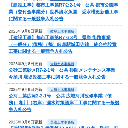
【建設工事】都市工事第R7公2-1号 公共 都市公園事
業（交付金事業分）世界淡水魚園 受水槽更新他工事
に関する一般競争入札公告
2025年9月8日更新
岐阜土木事務所
【建設工事】都市工事第R7-6-3号 県単 街路事業
（一般分）(債務)（都）岐阜駅城田寺線 統合柱設置
工事に関する一般競争入札公告
2025年9月8日更新
大垣土木事務所
公砂工第砂メR7-2-1号 公共 砂防メンテナンス事業
今須川 堰堤改築工事に関する一般競争入札公告
2025年9月8日更新
大垣土木事務所
公河工第広河2-2-1号 公共 広域河川改修事業（債
務） 相川（右岸）漏水対策護岸工工事に関する一般競
争入札公告
2025年9月8日更新
美濃土木事務所