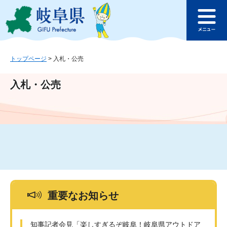
ペ
メ
このページの本文へ
ー
ニ
メ
ジ
ュ
ニ
の
ー
ュ
先
を
ー
頭
飛
トップページ
>
入札・公売
で
ば
す
し
入札・公売
。
て
本
文
へ
重要なお知らせ
知事記者会見「楽しすぎるぞ岐阜！岐阜県アウトドア