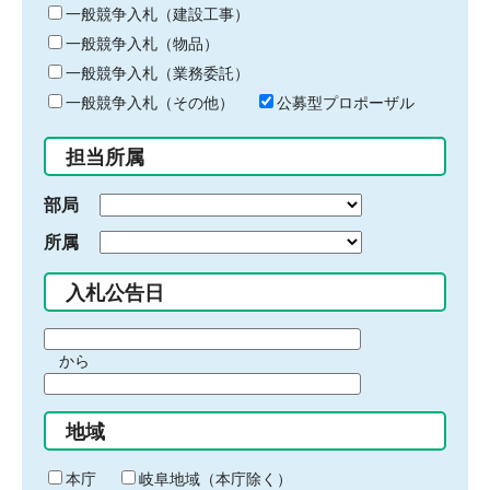
キ
一般競争入札（建設工事）
ー
一般競争入札（物品）
ワ
一般競争入札（業務委託）
ー
ド
一般競争入札（その他）
公募型プロポーザル
を
入
担当所属
力
部局
所属
入札公告日
期
から
間
期
の
間
始
地域
の
ま
終
り
わ
本庁
岐阜地域（本庁除く）