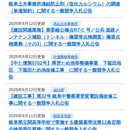
岐阜土木事務所凍結防止剤（塩化カルシウム）の調達
（単価契約）に関する一般競争入札公告
2025年9月12日更新
高山土木事務所
【建設関連業務】第委維公橋点R7-C 号／公共 道路メ
ンテナンス補助（トンネル・橋梁等点検調査）橋梁点
検業務（その3）に関する一般競争入札公告
2025年9月12日更新
中濃農林事務所
【中た債第0702号】県営ため池等整備事業 下菰田地
区 下菰田ため池改修工事 に関する一般競争入札公
告
2025年9月12日更新
会計課
【建設工事】第32号 岐阜中警察署受変電設備改修工
事に関する一般競争入札公告
2025年9月11日更新
関高等学校
岐阜県立関高等学校で実施する建築基準法第12条定期
点検等委託業務に関する一般競争入札公告