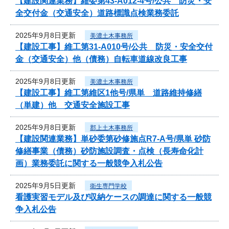
【建設関連業務】維委第43-A012-4号/公共 防災・安
全交付金（交通安全）道路標識点検業務委託
2025年9月8日更新
美濃土木事務所
【建設工事】維工第31-A010号/公共 防災・安全交付
金（交通安全）他（債務）自転車道線改良工事
2025年9月8日更新
美濃土木事務所
【建設工事】維工第維区1他号/県単 道路維持修繕
（単建）他 交通安全施設工事
2025年9月8日更新
郡上土木事務所
【建設関連業務】単砂委第砂修施点R7-A号/県単 砂防
修繕事業（債務）砂防施設調査・点検（長寿命化計
画）業務委託に関する一般競争入札公告
2025年9月5日更新
衛生専門学校
看護実習モデル及び収納ケースの調達に関する一般競
争入札公告