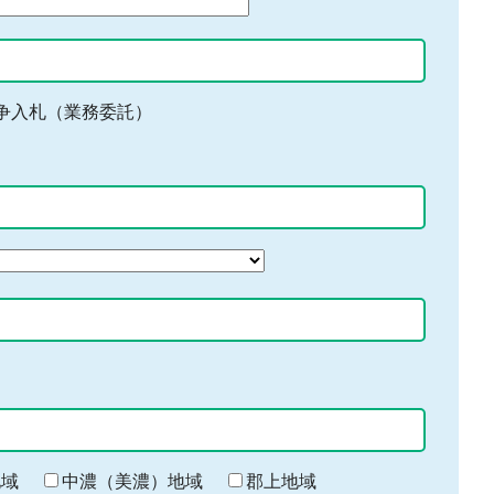
争入札（業務委託）
地域
中濃（美濃）地域
郡上地域