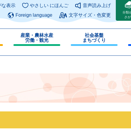
このページの本文へ
がな表示
やさしい にほんご
音声読み上げ
分類
Foreign language
文字サイズ・色変更
さが
産業・農林水産
社会基盤
労働・観光
まちづくり
閉
閉
じ
じ
る
る