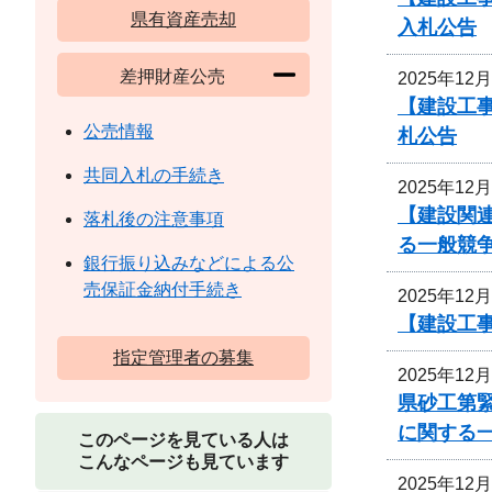
県有資産売却
入札公告
差押財産公売
2025年12
【建設工事
公売情報
札公告
共同入札の手続き
2025年12
【建設関
落札後の注意事項
る一般競
銀行振り込みなどによる公
売保証金納付手続き
2025年12
【建設工
指定管理者の募集
2025年12
県砂工第緊
に関する
このページを見ている人は
こんなページも見ています
2025年12