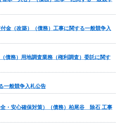
総合交付金（改築）（債務）工事に関する一般競争入
業（債務）用地調査業務（権利調査）委託に関す
する一般競争入札公告
の安全・安心確保対策）（債務）柏尾谷 除石 工事