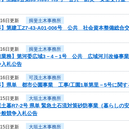
月16日更新
揖斐土木事務所
】第建工Z7-43-A01-006号 公共 社会資本整備
月16日更新
揖斐土木事務所
連業務】第河委広域3－4－1号 公共 広域河川改修事
争入札公告
月16日更新
可茂土木事務所
事】県単 都市公園事業 工事/工園1単第里－5号に関
月15日更新
大垣土木事務所
土暮R7-2号 県単 緊急土石流対策砂防事業（暮らし
一般競争入札公告
月15日更新
大垣土木事務所