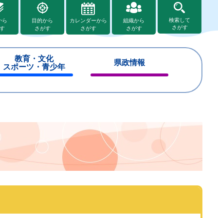
検索して
から
目的から
カレンダーから
組織から
さがす
す
さがす
さがす
さがす
教育・文化
県政情報
スポーツ・青少年
閉
閉
じ
じ
る
る