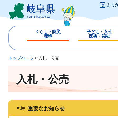
ペ
メ
ふり
ー
ニ
ジ
ュ
の
ー
先
を
くらし・防災
子ども・女性
頭
飛
環境
医療・福祉
で
ば
閉
閉
す
し
じ
じ
。
て
る
る
トップページ
>
入札・公売
本
文
へ
入札・公売
重要なお知らせ