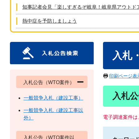
知事記者会見「楽しすぎるぞ岐阜！岐阜県アウトド
熱中症を予防しましょう
本
入札
文
印刷ページ表
入札公告（WTO案件）
入札公
一般競争入札（建設工事）
一般競争入札（建設工事以
電子調達案件は
外）
入札公告（WTO案件以