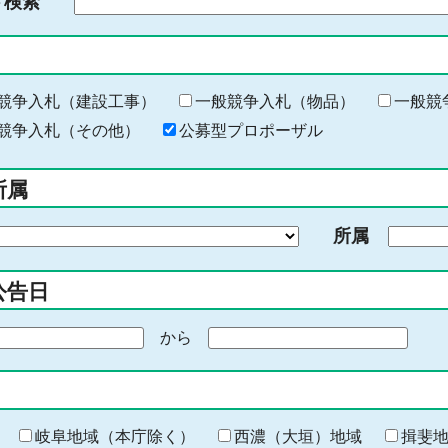
ド検索
検
索
す
る
キ
競争入札（建設工事）
一般競争入札（物品）
一般競
ー
競争入札（その他）
公募型プロポーザル
ワ
ー
所属
ド
を
所属
入
力
公告日
から
期
間
の
終
わ
岐阜地域（本庁除く）
西濃（大垣）地域
揖斐