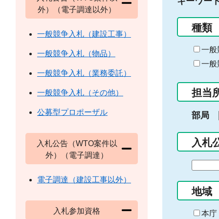
キーワー
外）（電子調達以外）
種類
一般競争入札（建設工事）
一般
一般競争入札（物品）
一般
一般競争入札（業務委託）
担当
一般競争入札（その他）
公募型プロポーザル
部局
入札
入札公告（WTO案件以
外）（電子調達）
期
間
電子調達（建設工事以外）
の
地域
始
入札参加資格
ま
本庁