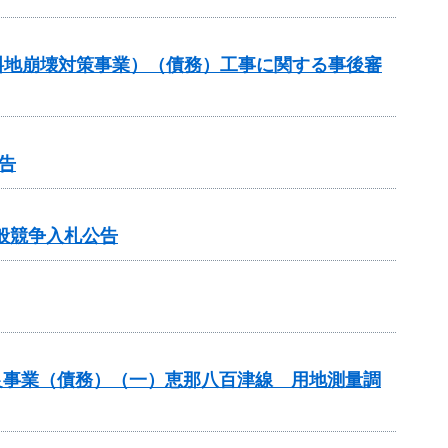
傾斜地崩壊対策事業）（債務）工事に関する事後審
告
般競争入札公告
良事業（債務）（一）恵那八百津線 用地測量調