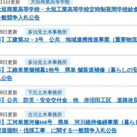
月11日更新
大垣商業高等学校
大垣商業高等学校・大垣工業高等学校定時制夜間学校給食
一般競争入札公告
月9日更新
多治見土木事務所
事】工建第J2－3号 公共 地域連携推進事業（重要物
月9日更新
多治見土木事務所
事】工維単第舗補暮1他号 県単 舗装道補修（暮らしの
札公告
月9日更新
下呂土木事務所
事】公共 防災・安全交付金 他 赤沼田工区 道路改
月9日更新
古川土木事務所
事】工河単第河修H4号 県単 河川維持修繕事業（暮ら
河道掘削・伐採工事 に関する一般競争入札公告