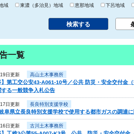
り
地域
東濃（多治見）地域
恵那地域
下呂地域
告一覧
月19日更新
高山土木事務所
】第工交公安43-A061-10号／公共 防災・安全交付
関する一般競争入札公告
月17日更新
長良特別支援学校
度岐阜県立長良特別支援学校で使用する都市ガスの調達
月16日更新
古川土木事務所
】工維3公第55-A007-K3号 公共 防災・安全交