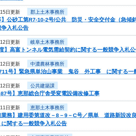
月15日更新
郡上土木事務所
】公砂工第R7-10-2号/公共 防災・安全交付金（急
競争入札公告
月12日更新
岐阜土木事務所
年度】高富トンネル電気需給契約に関する一般競争入札公
月12日更新
中濃農林事務所
711号】緊急県単治山事業 鬼谷 外工事 に関する一
月12日更新
公共建築課
-87号】恵那総合庁舎受変電設備改修工事
月11日更新
恵那土木事務所
連業務】建用委第道改－8－9－C号／県単 道路新設改
 に関する一般競争入札公告