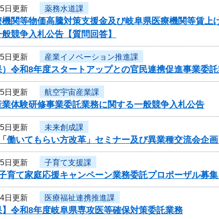
15日更新
薬務水道課
療機関等物価高騰対策支援金及び岐阜県医療機関等賃上
一般競争入札公告【質問回答】
15日更新
産業イノベーション推進課
果）令和8年度スタートアップとの官民連携促進事業委託
15日更新
航空宇宙産業課
産業体験研修事業委託業務に関する一般競争入札公告
15日更新
未来創成課
度「働いてもらい方改革」セミナー及び異業種交流会企
15日更新
子育て支援課
度子育て家庭応援キャンペーン業務委託プロポーザル募集
14日更新
医療福祉連携推進課
果】令和8年度岐阜県専攻医等確保対策委託業務