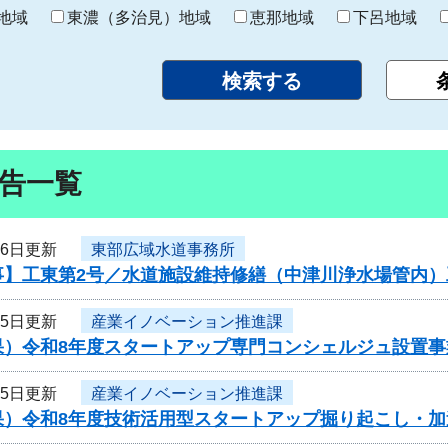
り
地域
東濃（多治見）地域
恵那地域
下呂地域
告一覧
16日更新
東部広域水道事務所
事】工東第2号／水道施設維持修繕（中津川浄水場管内）
15日更新
産業イノベーション推進課
果）令和8年度スタートアップ専門コンシェルジュ設置
15日更新
産業イノベーション推進課
果）令和8年度技術活用型スタートアップ掘り起こし・