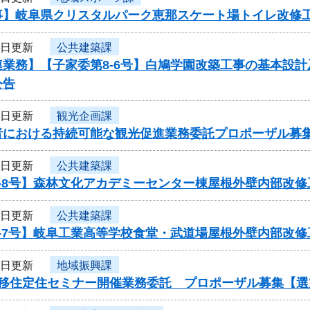
事】岐阜県クリスタルパーク恵那スケート場トイレ改修
3日更新
公共建築課
連業務】【子家委第8-6号】白鳩学園改築工事の基本設
公告
3日更新
観光企画課
者における持続可能な観光促進業務委託プロポーザル募
1日更新
公共建築課
8-8号】森林文化アカデミーセンター棟屋根外壁内部改
1日更新
公共建築課
8-7号】岐阜工業高等学校食堂・武道場屋根外壁内部改
1日更新
地域振興課
度移住定住セミナー開催業務委託 プロポーザル募集【選