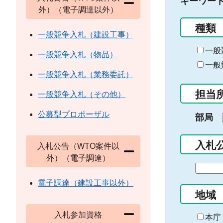
キーワー
外）（電子調達以外）
種類
一般競争入札（建設工事）
一般
一般競争入札（物品）
一般
一般競争入札（業務委託）
担当
一般競争入札（その他）
公募型プロポーザル
部局
入札
入札公告（WTO案件以
外）（電子調達）
期
間
電子調達（建設工事以外）
の
地域
始
入札参加資格
ま
本庁