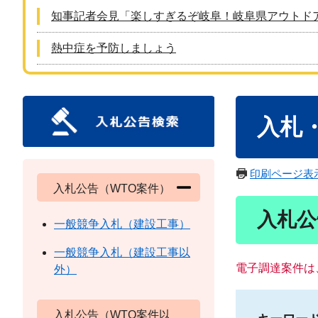
知事記者会見「楽しすぎるぞ岐阜！岐阜県アウトド
熱中症を予防しましょう
本
入札
文
印刷ページ表
入札公告（WTO案件）
入札公
一般競争入札（建設工事）
一般競争入札（建設工事以
電子調達案件は
外）
入札公告（WTO案件以