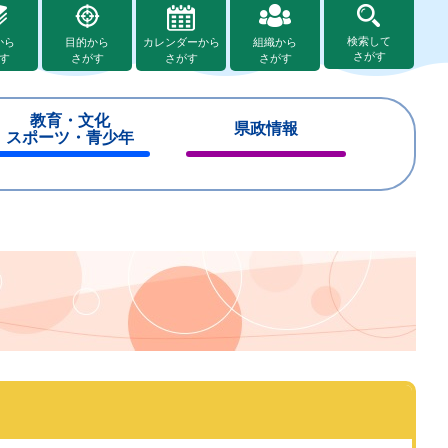
検索して
から
目的から
カレンダーから
組織から
さがす
す
さがす
さがす
さがす
教育・文化
県政情報
スポーツ・青少年
閉
閉
じ
じ
る
る