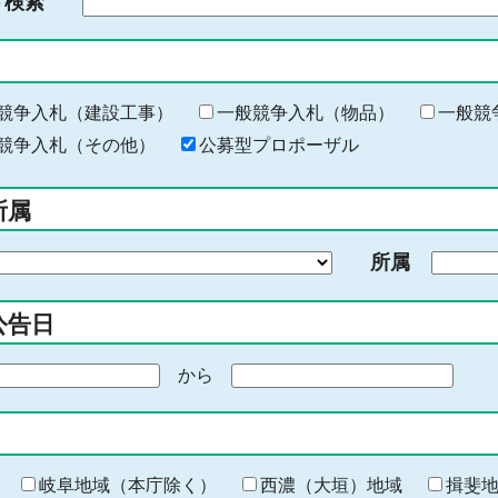
ド検索
検
索
す
る
キ
競争入札（建設工事）
一般競争入札（物品）
一般競
ー
競争入札（その他）
公募型プロポーザル
ワ
ー
所属
ド
を
所属
入
力
公告日
から
期
間
の
終
わ
岐阜地域（本庁除く）
西濃（大垣）地域
揖斐