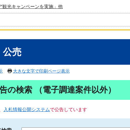
ア観光キャンペーンを実施」他
・公売
示
大きな文字で印刷ページ表示
告の検索 （電子調達案件以外）
、
入札情報公開システム
で公告しています