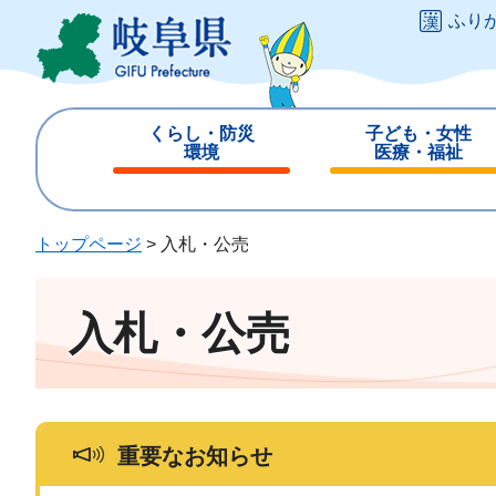
ペ
メ
ふり
ー
ニ
ジ
ュ
の
ー
先
を
くらし・防災
子ども・女性
頭
飛
環境
医療・福祉
で
ば
閉
閉
す
し
じ
じ
。
て
る
る
トップページ
>
入札・公売
本
文
へ
入札・公売
重要なお知らせ