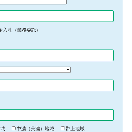
争入札（業務委託）
地域
中濃（美濃）地域
郡上地域