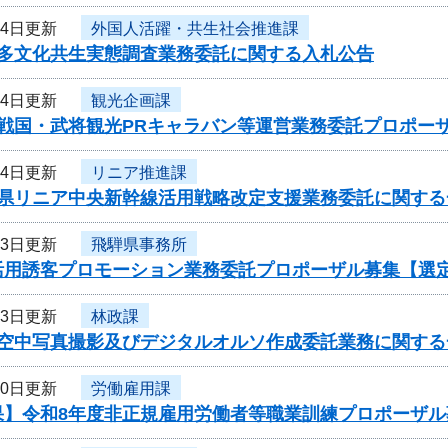
14日更新
外国人活躍・共生社会推進課
度多文化共生実態調査業務委託に関する入札公告
14日更新
観光企画課
度戦国・武将観光PRキャラバン等運営業務委託プロポー
14日更新
リニア推進課
阜県リニア中央新幹線活用戦略改定支援業務委託に関する
13日更新
飛騨県事務所
活用誘客プロモーション業務委託プロポーザル募集【選
13日更新
林政課
度空中写真撮影及びデジタルオルソ作成委託業務に関する
10日更新
労働雇用課
果】令和8年度非正規雇用労働者等職業訓練プロポーザル