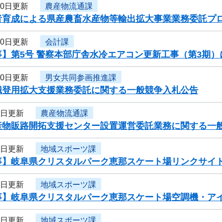
10日更新
農産物流通課
者育成による県産農畜水産物等輸出拡大事業業務委託プ
10日更新
会計課
事】第5号 警察本部庁舎水冷エアコン更新工事（第3期
10日更新
男女共同参画推進課
職登用拡大支援業務委託に関する一般競争入札公告
8日更新
農産物流通課
産物販路開拓支援センター設置運営委託業務に関する一
8日更新
地域スポーツ課
事】岐阜県クリスタルパーク恵那スケート場リンクサイ
7日更新
地域スポーツ課
事】岐阜県クリスタルパーク恵那スケート場空調機・ア
6日更新
地域スポーツ課