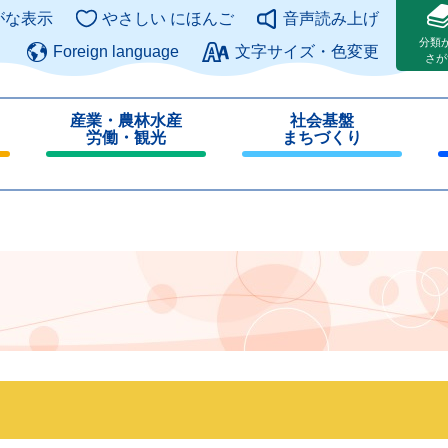
このページの本文へ
がな表示
やさしい にほんご
音声読み上げ
分類
Foreign language
文字サイズ・色変更
さが
産業・農林水産
社会基盤
労働・観光
まちづくり
閉
閉
じ
じ
る
る