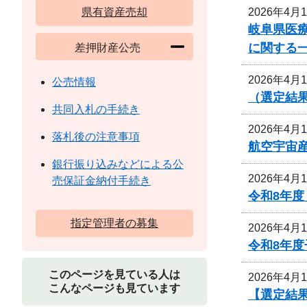
2026年4月
県有資産売却
岐阜県医
に関する
差押財産公売
2026年4月
公売情報
（選定結
共同入札の手続き
2026年4月
落札後の注意事項
航空宇宙
銀行振り込みなどによる公
2026年4月
売保証金納付手続き
令和8年
指定管理者の募集
2026年4月
令和8年
このページを見ている人は
2026年4月
こんなページも見ています
【選定結