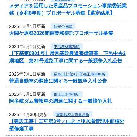
メディアを活用した県産品プロモーション事業委託業
務（令和8年度）プロポーザル募集【選定結果】
2026年5月1日更新
観光企画課
大関ケ原祭2026開催業務委託プロポーザル募集
2026年5月1日更新
下呂農林事務所
【下基第0801号】県営基幹農道整備事業 下呂中央3
期地区 第21号道路工事に関する一般競争入札公告
2026年5月1日更新
長良川上流河川開発工事事務所
普通自動車の調達に関する一般競争入札公告
2026年5月1日更新
郡上土木事務所
阿多岐ダム警報車の調達に関する一般競争入札
2026年4月30日更新
東部広域水道事務所
【建設工事】工可第3号／山之上浄水場管理本館棟外
壁修繕工事