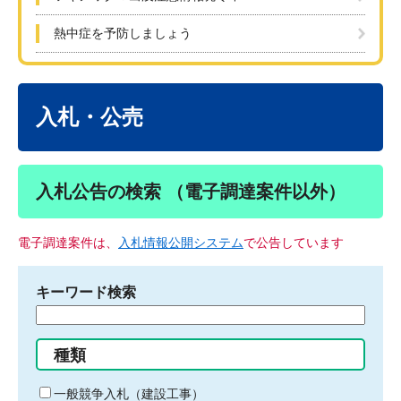
熱中症を予防しましょう
本
文
入札・公売
入札公告の検索 （電子調達案件以外）
電子調達案件は、
入札情報公開システム
で公告しています
キーワード検索
検
索
す
種類
る
キ
一般競争入札（建設工事）