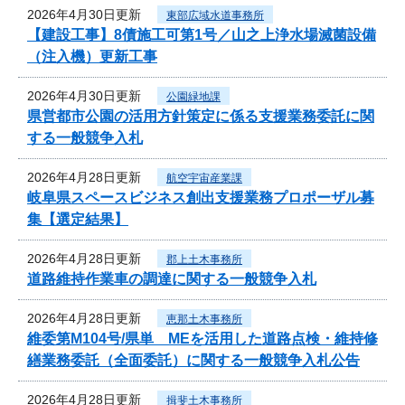
2026年4月30日更新
東部広域水道事務所
【建設工事】8債施工可第1号／山之上浄水場滅菌設備
（注入機）更新工事
2026年4月30日更新
公園緑地課
県営都市公園の活用方針策定に係る支援業務委託に関
する一般競争入札
2026年4月28日更新
航空宇宙産業課
岐阜県スペースビジネス創出支援業務プロポーザル募
集【選定結果】
2026年4月28日更新
郡上土木事務所
道路維持作業車の調達に関する一般競争入札
2026年4月28日更新
恵那土木事務所
維委第M104号/県単 MEを活用した道路点検・維持修
繕業務委託（全面委託）に関する一般競争入札公告
2026年4月28日更新
揖斐土木事務所