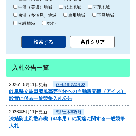
中濃（美濃）地域
郡上地域
可茂地域
東濃（多治見）地域
恵那地域
下呂地域
飛騨地域
県外
入札公告一覧
2026年5月11日更新
益田清風高等学校
岐阜県立益田清風高等学校への自動販売機（アイス）
設置に係る一般競争入札公告
2026年5月11日更新
恵那土木事務所
凍結防止剤散布機（4t車用）の調達に関する一般競争
入札