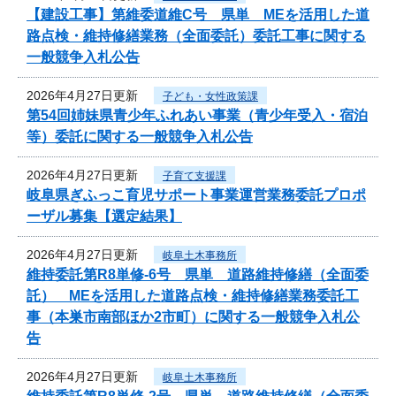
【建設工事】第維委道維C号 県単 MEを活用した道
路点検・維持修繕業務（全面委託）委託工事に関する
一般競争入札公告
2026年4月27日更新
子ども・女性政策課
第54回姉妹県青少年ふれあい事業（青少年受入・宿泊
等）委託に関する一般競争入札公告
2026年4月27日更新
子育て支援課
岐阜県ぎふっこ育児サポート事業運営業務委託プロポ
ーザル募集【選定結果】
2026年4月27日更新
岐阜土木事務所
維持委託第R8単修-6号 県単 道路維持修繕（全面委
託） MEを活用した道路点検・維持修繕業務委託工
事（本巣市南部ほか2市町）に関する一般競争入札公
告
2026年4月27日更新
岐阜土木事務所