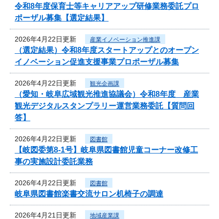
令和8年度保育士等キャリアアップ研修業務委託プロ
ポーザル募集【選定結果】
2026年4月22日更新
産業イノベーション推進課
（選定結果）令和8年度スタートアップとのオープン
イノベーション促進支援事業プロポーザル募集
2026年4月22日更新
観光企画課
（愛知・岐阜広域観光推進協議会）令和8年度 産業
観光デジタルスタンプラリー運営業務委託【質問回
答】
2026年4月22日更新
図書館
【岐図委第8-1号】岐阜県図書館児童コーナー改修工
事の実施設計委託業務
2026年4月22日更新
図書館
岐阜県図書館楽書交流サロン机椅子の調達
2026年4月21日更新
地域産業課