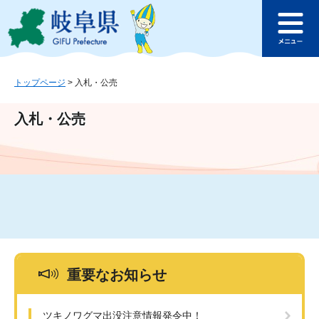
ペ
メ
このページの本文へ
ー
ニ
メ
ジ
ュ
ニ
の
ー
ュ
先
を
ー
頭
飛
トップページ
>
入札・公売
で
ば
す
し
入札・公売
。
て
本
文
へ
重要なお知らせ
ツキノワグマ出没注意情報発令中！