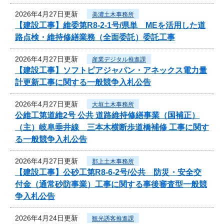
2026年4月27日更新
美濃土木事務所
【建設工事】維委第R8-2-1号/県単 MEを活用した道
路点検・維持修繕業務（全面委託）委託工事
2026年4月27日更新
産業デジタル推進課
【建設工事】ソフトピアジャパン・アネックス電力量
計更新工事に関する一般競争入札公告
2026年4月27日更新
大垣土木事務所
公維工第道維2号 公共 道路維持修繕事業（国補正）
（主）岐阜垂井線 三本木横断歩道橋補修 工事に関す
る一般競争入札公告
2026年4月27日更新
郡上土木事務所
【建設工事】公砂工第R8-6-2号/公共 防災・安全交
付金（通常砂防事業）工事に関する事後審査型一般競
争入札公告
2026年4月24日更新
観光誘客推進課