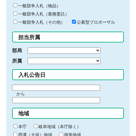
ー
一般競争入札（物品）
ワ
一般競争入札（業務委託）
ー
ド
一般競争入札（その他）
公募型プロポーザル
を
入
担当所属
力
部局
所属
入札公告日
期
から
間
期
の
間
始
地域
の
ま
終
り
わ
本庁
岐阜地域（本庁除く）
り
西濃（大垣）地域
揖斐地域