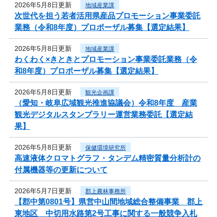
2026年5月8日更新
地域産業課
次世代を担う若者活用県産品プロモーション事業委託
業務（令和8年度）プロポーザル募集【選定結果】
2026年5月8日更新
地域産業課
わくわく×きときとプロモーション事業委託業務（令
和8年度）プロポーザル募集【選定結果】
2026年5月8日更新
観光企画課
（愛知・岐阜広域観光推進協議会）令和8年度 産業
観光デジタルスタンプラリー運営業務委託【選定結
果】
2026年5月8日更新
保健環境研究所
高速液体クロマトグラフ・タンデム精密質量分析計の
付属機器等の更新について
2026年5月7日更新
郡上農林事務所
【郡中第0801号】県営中山間地域総合整備事業 郡上
東地区 中切用水路第2号工事に関する一般競争入札