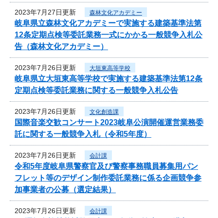
2023年7月27日更新
森林文化アカデミー
岐阜県立森林文化アカデミーで実施する建築基準法第
12条定期点検等委託業務一式にかかる一般競争入札公
告（森林文化アカデミー）
2023年7月26日更新
大垣東高等学校
岐阜県立大垣東高等学校で実施する建築基準法第12条
定期点検等委託業務に関する一般競争入札公告
2023年7月26日更新
文化創造課
国際音楽交歓コンサート2023岐阜公演開催運営業務委
託に関する一般競争入札（令和5年度）
2023年7月26日更新
会計課
令和5年度岐阜県警察官及び警察事務職員募集用パン
フレット等のデザイン制作委託業務に係る企画競争参
加事業者の公募（選定結果）
2023年7月26日更新
会計課