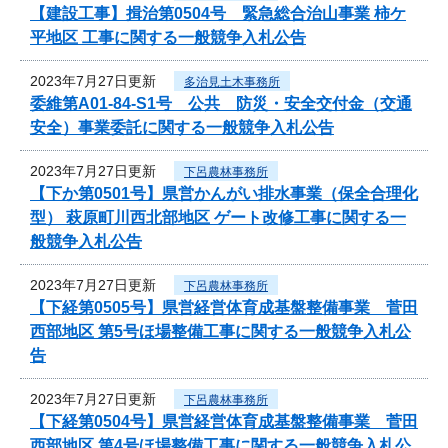
【建設工事】揖治第0504号 緊急総合治山事業 柿ケ
平地区 工事に関する一般競争入札公告
2023年7月27日更新
多治見土木事務所
委維第A01-84-S1号 公共 防災・安全交付金（交通
安全）事業委託に関する一般競争入札公告
2023年7月27日更新
下呂農林事務所
【下か第0501号】県営かんがい排水事業（保全合理化
型） 萩原町川西北部地区 ゲート改修工事に関する一
般競争入札公告
2023年7月27日更新
下呂農林事務所
【下経第0505号】県営経営体育成基盤整備事業 菅田
西部地区 第5号ほ場整備工事に関する一般競争入札公
告
2023年7月27日更新
下呂農林事務所
【下経第0504号】県営経営体育成基盤整備事業 菅田
西部地区 第4号ほ場整備工事に関する一般競争入札公