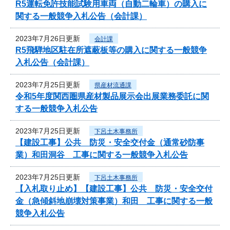
R5運転免許技能試験用車両（自動二輪車）の購入に
関する一般競争入札公告（会計課）
2023年7月26日更新
会計課
R5飛騨地区駐在所遮蔽板等の購入に関する一般競争
入札公告（会計課）
2023年7月25日更新
県産材流通課
令和5年度関西圏県産材製品展示会出展業務委託に関
する一般競争入札公告
2023年7月25日更新
下呂土木事務所
【建設工事】公共 防災・安全交付金（通常砂防事
業）和田洞谷 工事に関する一般競争入札公告
2023年7月25日更新
下呂土木事務所
【入札取り止め】【建設工事】公共 防災・安全交付
金（急傾斜地崩壊対策事業）和田 工事に関する一般
競争入札公告