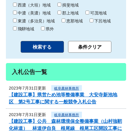
り
西濃（大垣）地域
揖斐地域
中濃（美濃）地域
郡上地域
可茂地域
東濃（多治見）地域
恵那地域
下呂地域
飛騨地域
県外
入札公告一覧
2023年7月31日更新
岐阜農林事務所
【建設工事】県営ため池等整備事業 大安寺新池地
区 第2号工事に関する一般競争入札公告
2023年7月31日更新
岐阜農林事務所
【建設工事】公共 森林環境保全整備事業（山村強靭
化林道） 林道伊自良 根尾線 根尾工区開設工事に