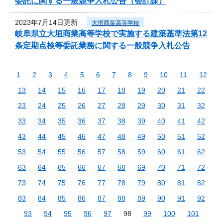
委託に関する一般競争入札公告（会計課）
2023年7月14日更新
大垣商業高等学校
岐阜県立大垣商業高等学校で実施する建築基準法第12
条定期点検等委託業務に関する一般競争入札公告
1
2
3
4
5
6
7
8
9
10
11
12
13
14
15
16
17
18
19
20
21
22
23
24
25
26
27
28
29
30
31
32
33
34
35
36
37
38
39
40
41
42
43
44
45
46
47
48
49
50
51
52
53
54
55
56
57
58
59
60
61
62
63
64
65
66
67
68
69
70
71
72
73
74
75
76
77
78
79
80
81
82
83
84
85
86
87
88
89
90
91
92
93
94
95
96
97
98
99
100
101