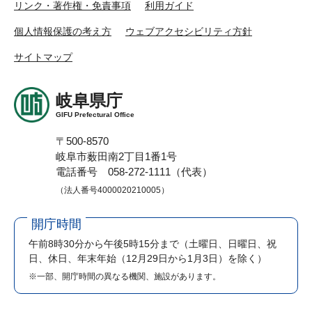
リンク・著作権・免責事項
利用ガイド
個人情報保護の考え方
ウェブアクセシビリティ方針
サイトマップ
岐阜県庁
GIFU Prefectural Office
〒500-8570
岐阜市薮田南2丁目1番1号
電話番号 058-272-1111（代表）
（法人番号4000020210005）
開庁時間
午前8時30分から午後5時15分まで
（土曜日、日曜日、祝
日、休日、年末年始（12月29日から1月3日）を除く）
※一部、開庁時間の異なる機関、施設があります。