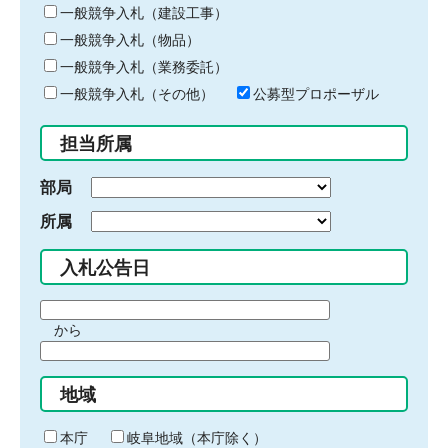
キ
一般競争入札（建設工事）
ー
一般競争入札（物品）
ワ
一般競争入札（業務委託）
ー
ド
一般競争入札（その他）
公募型プロポーザル
を
入
担当所属
力
部局
所属
入札公告日
期
から
間
期
の
間
始
地域
の
ま
終
り
わ
本庁
岐阜地域（本庁除く）