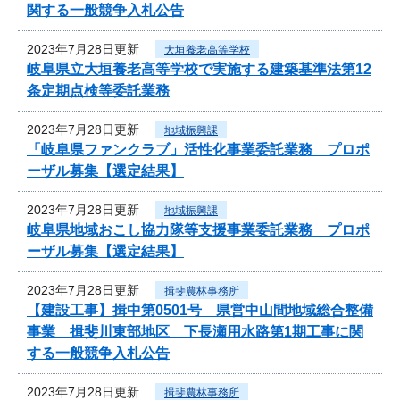
関する一般競争入札公告
2023年7月28日更新
大垣養老高等学校
岐阜県立大垣養老高等学校で実施する建築基準法第12
条定期点検等委託業務
2023年7月28日更新
地域振興課
「岐阜県ファンクラブ」活性化事業委託業務 プロポ
ーザル募集【選定結果】
2023年7月28日更新
地域振興課
岐阜県地域おこし協力隊等支援事業委託業務 プロポ
ーザル募集【選定結果】
2023年7月28日更新
揖斐農林事務所
【建設工事】揖中第0501号 県営中山間地域総合整備
事業 揖斐川東部地区 下長瀬用水路第1期工事に関
する一般競争入札公告
2023年7月28日更新
揖斐農林事務所