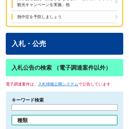
観光キャンペーンを実施」他
熱中症を予防しましょう
本
文
入札・公売
入札公告の検索 （電子調達案件以外）
電子調達案件は、
入札情報公開システム
で公告しています
キーワード検索
検
索
す
種類
る