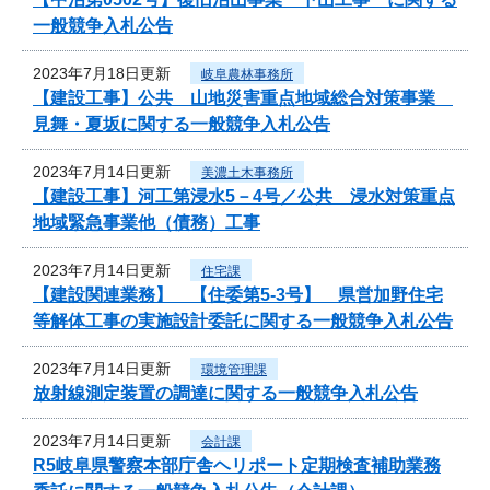
一般競争入札公告
2023年7月18日更新
岐阜農林事務所
【建設工事】公共 山地災害重点地域総合対策事業
見舞・夏坂に関する一般競争入札公告
2023年7月14日更新
美濃土木事務所
【建設工事】河工第浸水5－4号／公共 浸水対策重点
地域緊急事業他（債務）工事
2023年7月14日更新
住宅課
【建設関連業務】 【住委第5-3号】 県営加野住宅
等解体工事の実施設計委託に関する一般競争入札公告
2023年7月14日更新
環境管理課
放射線測定装置の調達に関する一般競争入札公告
2023年7月14日更新
会計課
R5岐阜県警察本部庁舎ヘリポート定期検査補助業務