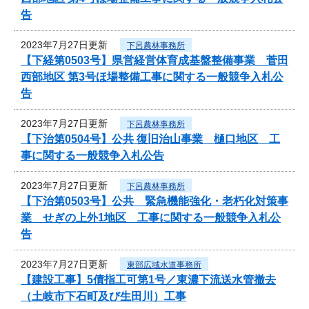
告
2023年7月27日更新
下呂農林事務所
【下経第0503号】県営経営体育成基盤整備事業 菅田
西部地区 第3号ほ場整備工事に関する一般競争入札公
告
2023年7月27日更新
下呂農林事務所
【下治第0504号】公共 復旧治山事業 樋口地区 工
事に関する一般競争入札公告
2023年7月27日更新
下呂農林事務所
【下治第0503号】公共 緊急機能強化・老朽化対策事
業 せぎの上外1地区 工事に関する一般競争入札公
告
2023年7月27日更新
東部広域水道事務所
【建設工事】5債指工可第1号／東濃下流送水管撤去
（土岐市下石町及び生田川）工事