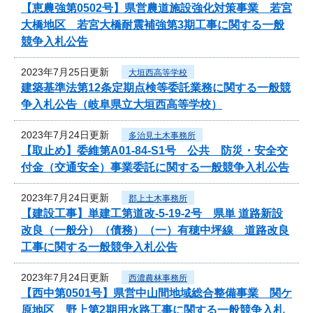
【恵農強第0502号】県営農道施設強化対策事業 若宮
大橋地区 若宮大橋耐震補強第3期工事に関する一般
競争入札公告
2023年7月25日更新
大垣西高等学校
建築基準法第12条定期点検等委託業務に関する一般競
争入札公告（岐阜県立大垣西高等学校）
2023年7月24日更新
多治見土木事務所
【取止め】委維第A01-84-S1号 公共 防災・安全交
付金（交通安全）事業委託に関する一般競争入札公告
2023年7月24日更新
郡上土木事務所
【建設工事】単建工第道改-5-19-2号 県単 道路新設
改良（一般分）（債務）（一）有穂中坪線 道路改良
工事に関する一般競争入札公告
2023年7月24日更新
西濃農林事務所
【西中第0501号】県営中山間地域総合整備事業 関ケ
原地区 野上第2期用水路工事に関する一般競争入札