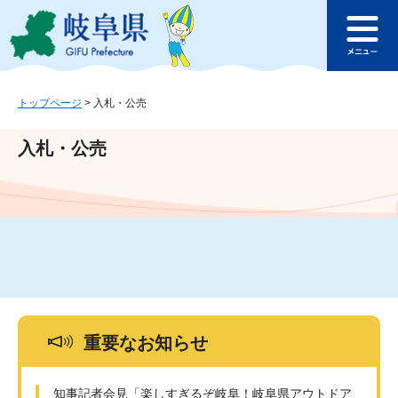
ペ
メ
このページの本文へ
ー
ニ
メ
ジ
ュ
ニ
の
ー
ュ
先
を
ー
頭
飛
トップページ
>
入札・公売
で
ば
す
し
入札・公売
。
て
本
文
へ
重要なお知らせ
知事記者会見「楽しすぎるぞ岐阜！岐阜県アウトドア