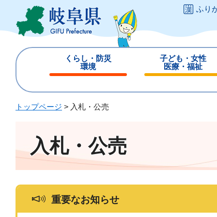
ペ
メ
ふり
ー
ニ
ジ
ュ
の
ー
先
を
くらし・防災
子ども・女性
頭
飛
環境
医療・福祉
で
ば
閉
閉
す
し
じ
じ
。
て
る
る
トップページ
>
入札・公売
本
文
へ
入札・公売
重要なお知らせ