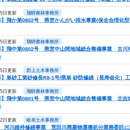
25日更新
飛騨農林事務所
】飛か第0802号 県営かんがい排水事業(保全合理化
25日更新
飛騨農林事務所
事】飛中第0802号 県営中山間地域総合整備事業 古
告
25日更新
郡上土木事務所
】単砂工第砂修長R8-1号/県単 砂防修繕（長寿命化
25日更新
飛騨農林事務所
事】飛中第0801号 県営中山間地域総合整備事業 北
告
22日更新
岐阜土木事務所
度 河川維持修繕事業 荒田川廃棄物運搬処分業務委託