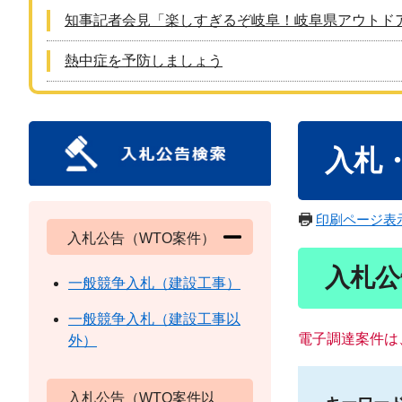
知事記者会見「楽しすぎるぞ岐阜！岐阜県アウトド
熱中症を予防しましょう
本
入札
文
印刷ページ表
入札公告（WTO案件）
入札公
一般競争入札（建設工事）
一般競争入札（建設工事以
電子調達案件は
外）
入札公告（WTO案件以