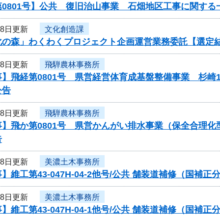
0801号】公共 復旧治山事業 石畑地区工事に関する
18日更新
文化創造課
化の森」わくわくプロジェクト企画運営業務委託【選定
18日更新
飛騨農林事務所
】飛経第0801号 県営経営体育成基盤整備事業 杉崎
公告
18日更新
飛騨農林事務所
事】飛か第0801号 県営かんがい排水事業（保全合理
告
18日更新
美濃土木事務所
】維工第43-047H-04-2他号/公共 舗装道補修（国
18日更新
美濃土木事務所
】維工第43-047H-04-1他号/公共 舗装道補修（国