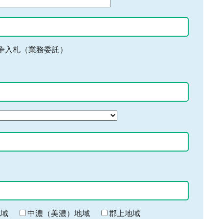
争入札（業務委託）
地域
中濃（美濃）地域
郡上地域