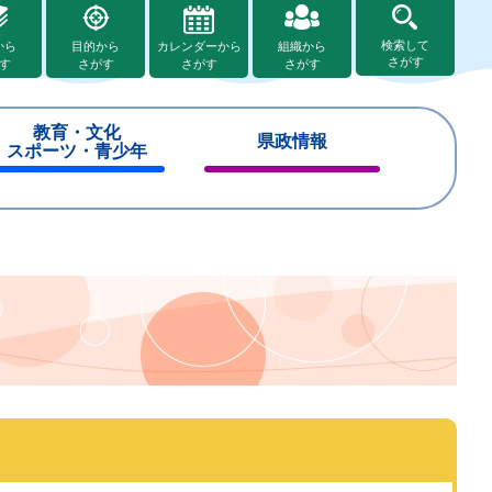
検索して
から
目的から
カレンダーから
組織から
さがす
す
さがす
さがす
さがす
教育・文化
県政情報
スポーツ・青少年
閉
閉
じ
じ
る
る