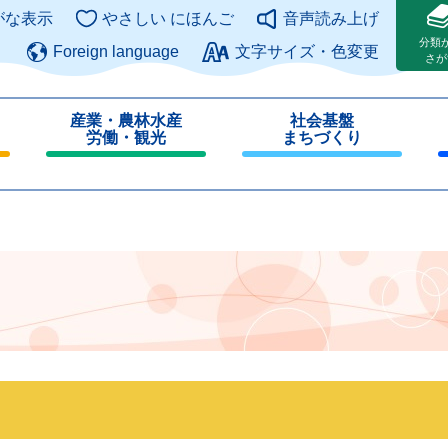
このページの本文へ
がな表示
やさしい にほんご
音声読み上げ
分類
Foreign language
文字サイズ・色変更
さが
産業・農林水産
社会基盤
労働・観光
まちづくり
閉
閉
じ
じ
る
る