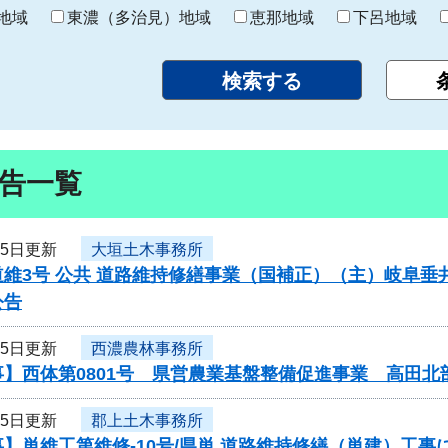
り
地域
東濃（多治見）地域
恵那地域
下呂地域
告一覧
25日更新
大垣土木事務所
維3号 公共 道路維持修繕事業（国補正）（主）岐阜垂
公告
25日更新
西濃農林事務所
事】西体第0801号 県営農業基盤整備促進事業 高田
25日更新
郡上土木事務所
】単維工第維修-10号/県単 道路維持修繕（単建）工