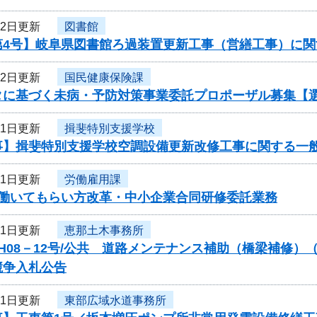
22日更新
図書館
第4号】岐阜県図書館ろ過装置更新工事（営繕工事）に関
22日更新
国民健康保険課
タに基づく未病・予防対策事業委託プロポーザル募集【
21日更新
揖斐特別支援学校
事】揖斐特別支援学校空調設備更新改修工事に関する一
21日更新
労働雇用課
度働いてもらい方改革・中小企業合同研修委託業務
21日更新
恵那土木事務所
H08－12号/公共 道路メンテナンス補助（橋梁補修）
競争入札公告
21日更新
東部広域水道事務所