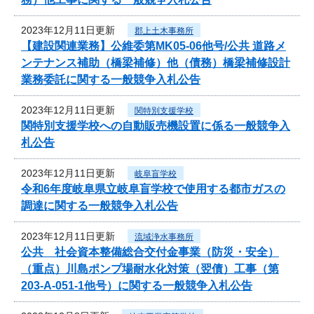
2023年12月11日更新
郡上土木事務所
【建設関連業務】公維委第MK05-06他号/公共 道路メ
ンテナンス補助（橋梁補修）他（債務）橋梁補修設計
業務委託に関する一般競争入札公告
2023年12月11日更新
関特別支援学校
関特別支援学校への自動販売機設置に係る一般競争入
札公告
2023年12月11日更新
岐阜盲学校
令和6年度岐阜県立岐阜盲学校で使用する都市ガスの
調達に関する一般競争入札公告
2023年12月11日更新
流域浄水事務所
公共 社会資本整備総合交付金事業（防災・安全）
（重点）川島ポンプ場耐水化対策（翌債）工事（第
203-A-051-1他号）に関する一般競争入札公告