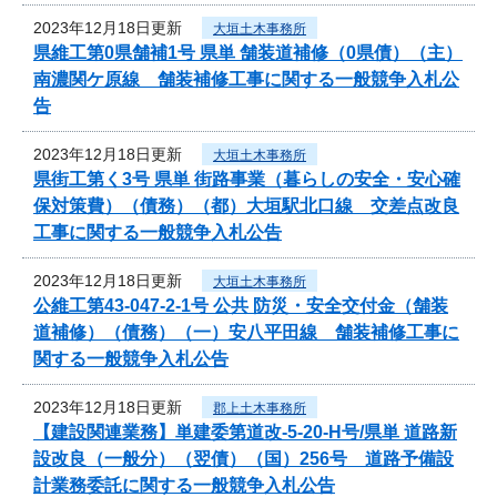
2023年12月18日更新
大垣土木事務所
県維工第0県舗補1号 県単 舗装道補修（0県債）（主）
南濃関ケ原線 舗装補修工事に関する一般競争入札公
告
2023年12月18日更新
大垣土木事務所
県街工第く3号 県単 街路事業（暮らしの安全・安心確
保対策費）（債務）（都）大垣駅北口線 交差点改良
工事に関する一般競争入札公告
2023年12月18日更新
大垣土木事務所
公維工第43-047-2-1号 公共 防災・安全交付金（舗装
道補修）（債務）（一）安八平田線 舗装補修工事に
関する一般競争入札公告
2023年12月18日更新
郡上土木事務所
【建設関連業務】単建委第道改-5-20-H号/県単 道路新
設改良（一般分）（翌債）（国）256号 道路予備設
計業務委託に関する一般競争入札公告