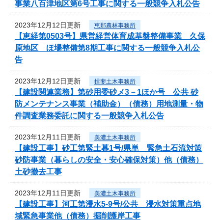
事業八百津地区第6号工事に関する一般競争入札公告
2023年12月12日更新
恵那農林事務所
【恵経第0503号】県営経営体育成基盤整備事業 久保
原地区 ほ場整備第8期工事に関する一般競争入札公
告
2023年12月12日更新
揖斐土木事務所
【建設関連業務】第砂用委砂メ3－1ほか号 公共 砂
防メンテナンス事業（補助金）（債務）用地測量・物
件調査業務委託に関する一般競争入札公告
2023年12月11日更新
美濃土木事務所
【建設工事】砂工第緊土暮1号/県単 緊急土石流対策
砂防事業（暮らしの安全・安心確保対策）他（債務）
土砂撤去工事
2023年12月11日更新
美濃土木事務所
【建設工事】河工第浸水5-9号/公共 浸水対策重点地
域緊急事業他（債務）掘削護岸工事