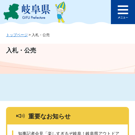
ペ
メ
このページの本文へ
ー
ニ
メ
ジ
ュ
ニ
の
ー
ュ
先
を
ー
頭
飛
トップページ
>
入札・公売
で
ば
す
し
入札・公売
。
て
本
文
へ
重要なお知らせ
知事記者会見「楽しすぎるぞ岐阜！岐阜県アウトドア