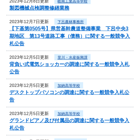
2023年12月8日更新
岐南工業高等学校
製図機械点検調整修繕業務
2023年12月7日更新
下呂農林事務所
【下基第0505号】県営基幹農道整備事業 下呂中央3
期地区 第13号道路工事（債務）に関する一般競争入
札公告
2023年12月5日更新
里川・水産振興課
背負い式電気ショッカーの調達に関する一般競争入札
公告
2023年12月5日更新
加納高等学校
デスクトップパソコンの調達に関する一般競争入札公
告
2023年12月5日更新
加納高等学校
グランドピアノ及び付属品の調達に関する一般競争入
札公告