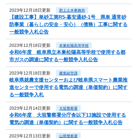
2023年12月18日更新
郡上土木事務所
【建設工事】単砂工第R5-暮安通砂-1号 県単 通常砂
防事業（暮らしの安全・安心）（債務）工事に関する
一般競争入札公告
2023年12月18日更新
本巣松陽高等学校
令和6年度 岐阜県立本巣松陽高等学校で使用する都
市ガスの調達に関する一般競争入札公告
2023年12月18日更新
農業経営課
岐阜県就農支援センターおよび岐阜県スマート農業推
進センターで使用する電気の調達（単価契約）に関す
る一般競争入札
2023年12月14日更新
大垣警察署
令和6年度 大垣警察署分庁舎以下13施設で使用する
電気の調達（単価契約）に関する一般競争入札公告
2023年12月13日更新
山県警察署