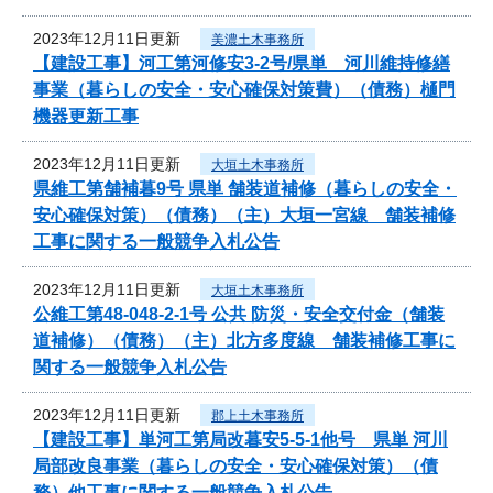
2023年12月11日更新
美濃土木事務所
【建設工事】河工第河修安3-2号/県単 河川維持修繕
事業（暮らしの安全・安心確保対策費）（債務）樋門
機器更新工事
2023年12月11日更新
大垣土木事務所
県維工第舗補暮9号 県単 舗装道補修（暮らしの安全・
安心確保対策）（債務）（主）大垣一宮線 舗装補修
工事に関する一般競争入札公告
2023年12月11日更新
大垣土木事務所
公維工第48-048-2-1号 公共 防災・安全交付金（舗装
道補修）（債務）（主）北方多度線 舗装補修工事に
関する一般競争入札公告
2023年12月11日更新
郡上土木事務所
【建設工事】単河工第局改暮安5-5-1他号 県単 河川
局部改良事業（暮らしの安全・安心確保対策）（債
務）他工事に関する一般競争入札公告