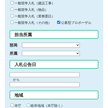
キ
一般競争入札（建設工事）
ー
一般競争入札（物品）
ワ
一般競争入札（業務委託）
ー
ド
一般競争入札（その他）
公募型プロポーザル
を
入
担当所属
力
部局
所属
入札公告日
期
から
間
期
の
間
始
地域
の
ま
終
り
わ
本庁
岐阜地域（本庁除く）