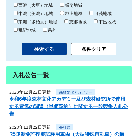
り
西濃（大垣）地域
揖斐地域
中濃（美濃）地域
郡上地域
可茂地域
東濃（多治見）地域
恵那地域
下呂地域
飛騨地域
県外
入札公告一覧
2023年12月22日更新
森林文化アカデミー
令和6年度森林文化アカデミー及び森林研究所で使用
する電気の調達（単価契約）に関する一般競争入札公
告
2023年12月22日更新
会計課
R5運転免許技能試験用車両（大型特殊自動車）の購