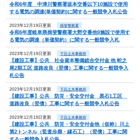
令和6年度 中津川警察署坂本交番以下10施設で使用
する電気の調達(単価契約)に関する一般競争入札公告
2023年12月19日更新
揖斐警察署
令和6年度岐阜県揖斐警察署大野交番他9施設で使用す
る電気の調達（単価契約）に関する一般競争入札
2023年12月19日更新
下呂土木事務所
【建設工事】公共 社会資本整備総合交付金 他 蛇之
尾2期工区 道路改良（翌債）工事に関する一般競争入
札公告
2023年12月19日更新
下呂土木事務所
【建設工事】公共 防災・安全交付金 黒石1工区
道路改良（翌債）工事に関する一般競争入札公告
2023年12月19日更新
下呂土木事務所
【建設工事】公共 防災・安全交付金他（仮称）川上
第2トンネル（監査歩廊・縁石工）（翌債）工事に関
する一般競争入札公告