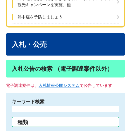
観光キャンペーンを実施」他
熱中症を予防しましょう
本
文
入札・公売
入札公告の検索 （電子調達案件以外）
電子調達案件は、
入札情報公開システム
で公告しています
キーワード検索
検
索
す
種類
る