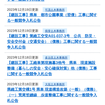
2023年12月19日更新
可茂土木事務所
【建設工事】県単 都市公園事業（翌債）工事に関す
る一般競争入札公告
2023年12月19日更新
揖斐土木事務所
【建設工事】第維工交安A01-037-3号 公共 防災・
安全交付金（交通安全）（債務）工事に関する一般競
争入札公告
2023年12月18日更新
多治見土木事務所
【建設工事】工維単第現施暮3他号 県単 現道施設
整備（暮らしの安全・安心確保対策）他（債務）工事
に関する一般競争入札公告
2023年12月18日更新
大垣土木事務所
県維工第交構1号 県単 現道構造改築（一般）（債務）
（一）荒尾笠縫線 歩道整備工事に関する一般競争入
札公告