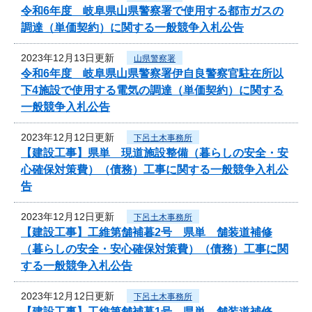
令和6年度 岐阜県山県警察署で使用する都市ガスの
調達（単価契約）に関する一般競争入札公告
2023年12月13日更新
山県警察署
令和6年度 岐阜県山県警察署伊自良警察官駐在所以
下4施設で使用する電気の調達（単価契約）に関する
一般競争入札公告
2023年12月12日更新
下呂土木事務所
【建設工事】県単 現道施設整備（暮らしの安全・安
心確保対策費）（債務）工事に関する一般競争入札公
告
2023年12月12日更新
下呂土木事務所
【建設工事】工維第舗補暮2号 県単 舗装道補修
（暮らしの安全・安心確保対策費）（債務）工事に関
する一般競争入札公告
2023年12月12日更新
下呂土木事務所
【建設工事】工維第舗補暮1号 県単 舗装道補修