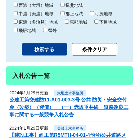
り
西濃（大垣）地域
揖斐地域
中濃（美濃）地域
郡上地域
可茂地域
東濃（多治見）地域
恵那地域
下呂地域
飛騨地域
県外
入札公告一覧
2024年1月29日更新
大垣土木事務所
公建工第交建防11-A01-003-3号 公共 防災・安全交付
金（改築）（翌債） （一）赤坂垂井線 道路改良工
事に関する一般競争入札公告
2024年1月29日更新
美濃土木事務所
【建設工事】維工第R5MTH-04-01-4他号/公共道路メ