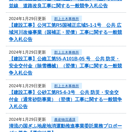
並線 道路改良工事に関する一般競争入札公告
2024年1月29日更新
郡上土木事務所
【建設工事】公河工第R5国補正広域5-1-1号 公共 広
域河川改修事業（国補正・翌債）工事に関する一般競
争入札公告
2024年1月29日更新
郡上土木事務所
【建設工事】公維工第55-A101B-05 号 公共 防災・
安全交付金（除雪機械）（翌債）工事に関する一般競
争入札公告
2024年1月29日更新
郡上土木事務所
【建設工事】公砂工第R5-6-3号 公共 防災・安全交
付金（通常砂防事業）（翌債）工事に関する一般競争
入札公告
2024年1月29日更新
農産物流通課
清流の国ぎふ地産地消運動推進事業委託業務プロポー