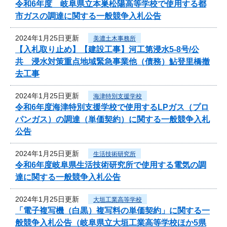
令和6年度 岐阜県立本巣松陽高等学校で使用する都
市ガスの調達に関する一般競争入札公告
2024年1月25日更新
美濃土木事務所
【入札取り止め】【建設工事】河工第浸水5-8号/公
共 浸水対策重点地域緊急事業他（債務）鮎登里橋撤
去工事
2024年1月25日更新
海津特別支援学校
令和6年度海津特別支援学校で使用するLPガス（プロ
パンガス）の調達（単価契約）に関する一般競争入札
公告
2024年1月25日更新
生活技術研究所
令和6年度岐阜県生活技術研究所で使用する電気の調
達に関する一般競争入札公告
2024年1月25日更新
大垣工業高等学校
「電子複写機（白黒）複写料の単価契約」に関する一
般競争入札公告（岐阜県立大垣工業高等学校ほか5県