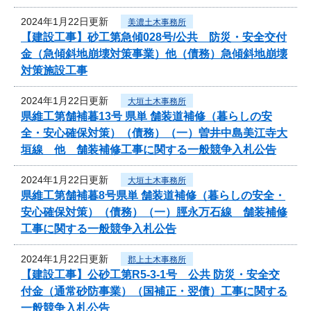
2024年1月22日更新
美濃土木事務所
【建設工事】砂工第急傾028号/公共 防災・安全交付
金（急傾斜地崩壊対策事業）他（債務）急傾斜地崩壊
対策施設工事
2024年1月22日更新
大垣土木事務所
県維工第舗補暮13号 県単 舗装道補修（暮らしの安
全・安心確保対策）（債務）（一）曽井中島美江寺大
垣線 他 舗装補修工事に関する一般競争入札公告
2024年1月22日更新
大垣土木事務所
県維工第舗補暮8号県単 舗装道補修（暮らしの安全・
安心確保対策）（債務）（一）脛永万石線 舗装補修
工事に関する一般競争入札公告
2024年1月22日更新
郡上土木事務所
【建設工事】公砂工第R5-3-1号 公共 防災・安全交
付金（通常砂防事業）（国補正・翌債）工事に関する
一般競争入札公告