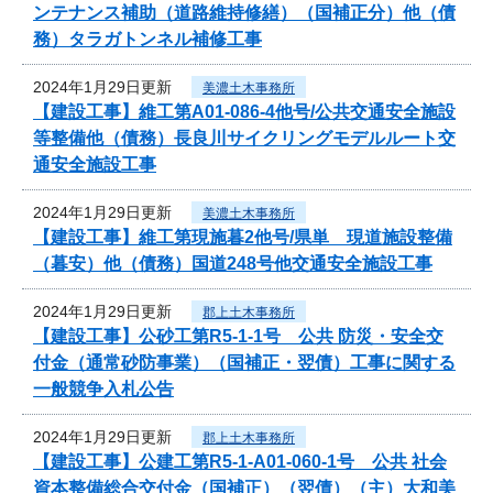
ンテナンス補助（道路維持修繕）（国補正分）他（債
務）タラガトンネル補修工事
2024年1月29日更新
美濃土木事務所
【建設工事】維工第A01-086-4他号/公共交通安全施設
等整備他（債務）長良川サイクリングモデルルート交
通安全施設工事
2024年1月29日更新
美濃土木事務所
【建設工事】維工第現施暮2他号/県単 現道施設整備
（暮安）他（債務）国道248号他交通安全施設工事
2024年1月29日更新
郡上土木事務所
【建設工事】公砂工第R5-1-1号 公共 防災・安全交
付金（通常砂防事業）（国補正・翌債）工事に関する
一般競争入札公告
2024年1月29日更新
郡上土木事務所
【建設工事】公建工第R5-1-A01-060-1号 公共 社会
資本整備総合交付金（国補正）（翌債）（主）大和美