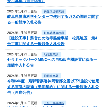
ザル募集【選定結果】
2024年1月29日更新
保健環境研究所
岐阜県健康科学センターで使用するガスの調達に関す
る一般競争入札公告
2024年1月29日更新
岐阜農林事務所
【建設工事】県営ため池等整備事業 松尾地区 第4
号工事に関する一般競争入札公告
2024年1月29日更新
地域産業課
セラミックパークMINOへの自動販売機設置に係る一
般競争入札公告
2024年1月26日更新
飛騨警察署
令和6年度 飛騨警察署神岡警部交番以下5施設で使用
する電気の調達（単価契約）に関する一般競争入札公
告（再度公告）
2024年1月26日更新
下呂土木事務所