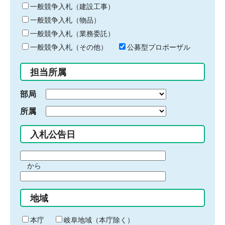
キ
一般競争入札（建設工事）
ー
一般競争入札（物品）
ワ
一般競争入札（業務委託）
ー
ド
一般競争入札（その他）
公募型プロポーザル
を
入
担当所属
力
部局
所属
入札公告日
期
から
間
期
の
間
始
地域
の
ま
終
り
わ
本庁
岐阜地域（本庁除く）