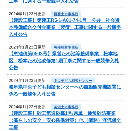
工事 に関する一般競争入札公告
2024年1月23日更新
揖斐土木事務所
【建設工事】第建工R5-1-A01-74-1号 公共 社会資
本整備総合交付金事業（翌債）工事に関する一般競争
入札公告
2024年1月23日更新
恵那農林事務所
【恵池債第0503号】県営ため池等整備事業 松本地
区 松本ため池改修第1期工事に関する一般競争入札
公告
2024年1月23日更新
中央子ども相談センター
岐阜県中央子ども相談センターへの自動販売機設置に
係る一般競争入札公告
2024年1月22日更新
美濃土木事務所
【建設工事】砂工第通砂暮1号/県単 通常砂防事業
（暮らしの安全・安心確保対策）他（債務）渓流保全
工事