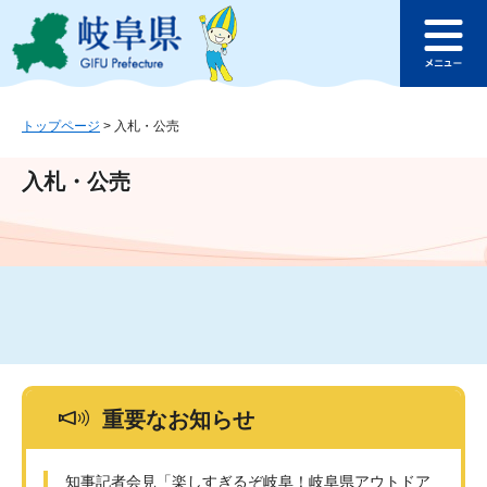
ペ
メ
このページの本文へ
ー
ニ
メ
ジ
ュ
ニ
の
ー
ュ
先
を
ー
頭
飛
トップページ
>
入札・公売
で
ば
す
し
入札・公売
。
て
本
文
へ
重要なお知らせ
知事記者会見「楽しすぎるぞ岐阜！岐阜県アウトドア