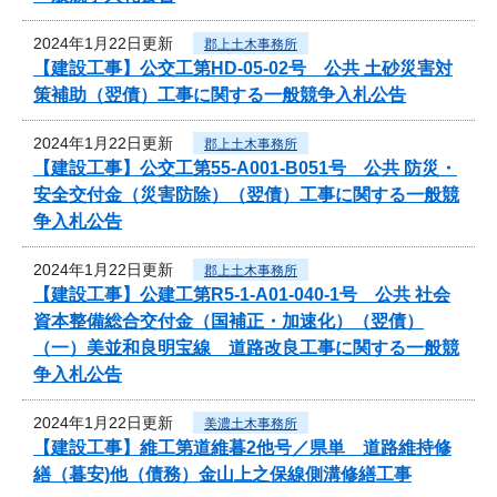
2024年1月22日更新
郡上土木事務所
【建設工事】公交工第HD-05-02号 公共 土砂災害対
策補助（翌債）工事に関する一般競争入札公告
2024年1月22日更新
郡上土木事務所
【建設工事】公交工第55-A001-B051号 公共 防災・
安全交付金（災害防除）（翌債）工事に関する一般競
争入札公告
2024年1月22日更新
郡上土木事務所
【建設工事】公建工第R5-1-A01-040-1号 公共 社会
資本整備総合交付金（国補正・加速化）（翌債）
（一）美並和良明宝線 道路改良工事に関する一般競
争入札公告
2024年1月22日更新
美濃土木事務所
【建設工事】維工第道維暮2他号／県単 道路維持修
繕（暮安)他（債務）金山上之保線側溝修繕工事