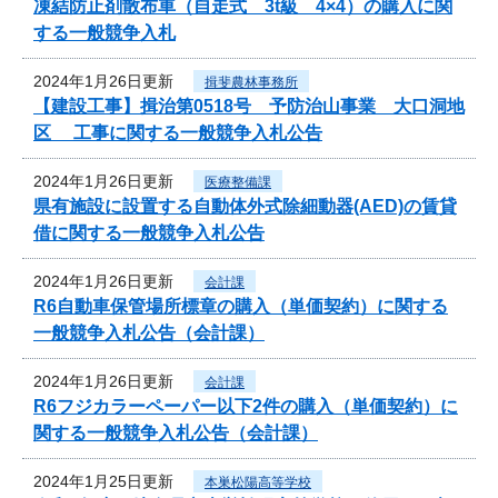
凍結防止剤散布車（自走式 3t級 4×4）の購入に関
する一般競争入札
2024年1月26日更新
揖斐農林事務所
【建設工事】揖治第0518号 予防治山事業 大口洞地
区 工事に関する一般競争入札公告
2024年1月26日更新
医療整備課
県有施設に設置する自動体外式除細動器(AED)の賃貸
借に関する一般競争入札公告
2024年1月26日更新
会計課
R6自動車保管場所標章の購入（単価契約）に関する
一般競争入札公告（会計課）
2024年1月26日更新
会計課
R6フジカラーペーパー以下2件の購入（単価契約）に
関する一般競争入札公告（会計課）
2024年1月25日更新
本巣松陽高等学校