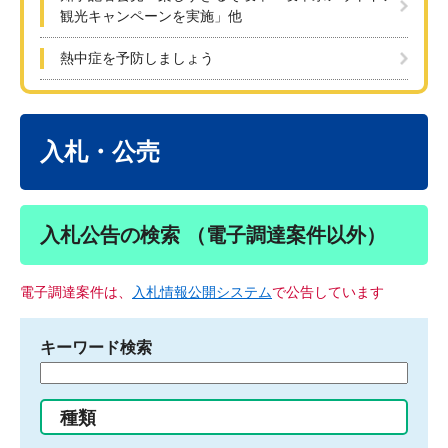
観光キャンペーンを実施」他
熱中症を予防しましょう
本
文
入札・公売
入札公告の検索 （電子調達案件以外）
電子調達案件は、
入札情報公開システム
で公告しています
キーワード検索
検
索
す
種類
る