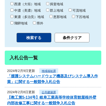
り
西濃（大垣）地域
揖斐地域
中濃（美濃）地域
郡上地域
可茂地域
東濃（多治見）地域
恵那地域
下呂地域
飛騨地域
県外
入札公告一覧
2024年2月9日更新
地域福祉課
「援護システムハードウェア機器及びシステム導入作
業」に関する一般競争入札公告
2024年2月8日更新
公共建築課
【教工第5-134号】岐阜工業高等学校体育館屋根外壁
内部改修工事に関する一般競争入札公告