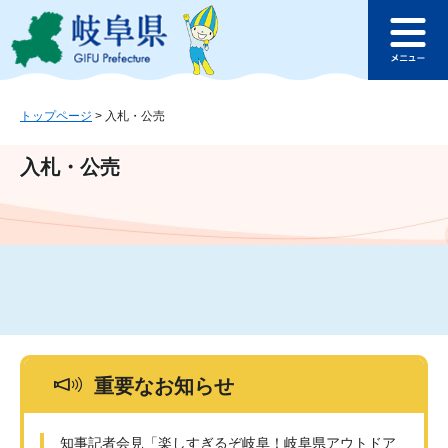
ペ
メ
このページの本文へ
ー
ニ
メ
ジ
ュ
ニ
の
ー
ュ
先
を
ー
頭
飛
トップページ
>
入札・公売
で
ば
す
し
入札・公売
。
て
本
文
へ
重要なお知らせ
知事記者会見「楽しすぎるぞ岐阜！岐阜県アウトドア