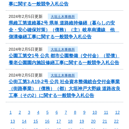
事に関する一般競争入札公告
2024年2月5日更新
大垣土木事務所
県維工第道維暮2号 県単 道路維持修繕（暮らしの安
全・安心確保対策）（債務）（主）岐阜南濃線 他
側溝修繕工事に関する一般競争入札公告
2024年2月5日更新
大垣土木事務所
公園工第交1号 公共 都市公園整備（交付金）（翌債）
養老公園園内施設修繕工事に関する一般競争入札公告
2024年2月5日更新
大垣土木事務所
公街工第3-A19-2号 公共 社会資本整備総合交付金事業
（街路事業）（債務）（都）大垣神戸大野線 道路改良
工事（その2）に関する一般競争入札公告
1
2
3
4
5
6
7
8
9
10
11
12
13
14
15
16
17
18
19
20
21
22