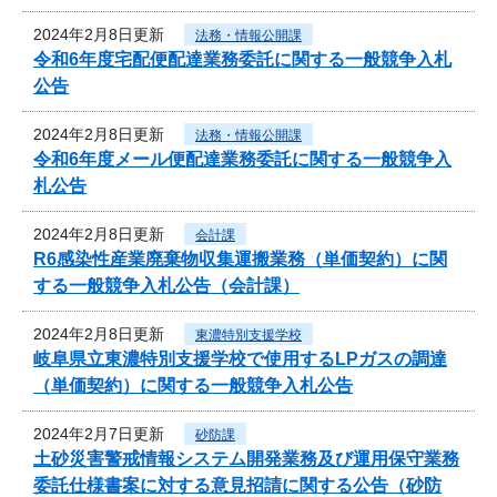
2024年2月8日更新
法務・情報公開課
令和6年度宅配便配達業務委託に関する一般競争入札
公告
2024年2月8日更新
法務・情報公開課
令和6年度メール便配達業務委託に関する一般競争入
札公告
2024年2月8日更新
会計課
R6感染性産業廃棄物収集運搬業務（単価契約）に関
する一般競争入札公告（会計課）
2024年2月8日更新
東濃特別支援学校
岐阜県立東濃特別支援学校で使用するLPガスの調達
（単価契約）に関する一般競争入札公告
2024年2月7日更新
砂防課
土砂災害警戒情報システム開発業務及び運用保守業務
委託仕様書案に対する意見招請に関する公告（砂防