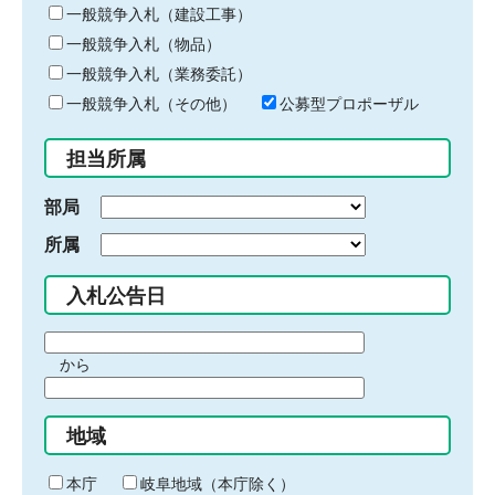
キ
一般競争入札（建設工事）
ー
一般競争入札（物品）
ワ
一般競争入札（業務委託）
ー
ド
一般競争入札（その他）
公募型プロポーザル
を
入
担当所属
力
部局
所属
入札公告日
期
から
間
期
の
間
始
地域
の
ま
終
り
わ
本庁
岐阜地域（本庁除く）