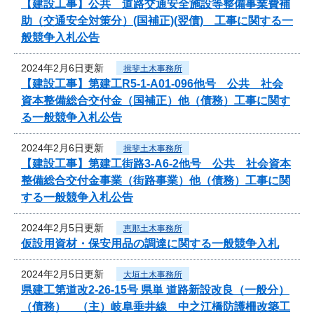
【建設工事】公共 道路交通安全施設等整備事業費補
助（交通安全対策分）(国補正)(翌債) 工事に関する一
般競争入札公告
2024年2月6日更新
揖斐土木事務所
【建設工事】第建工R5-1-A01-096他号 公共 社会
資本整備総合交付金（国補正）他（債務）工事に関す
る一般競争入札公告
2024年2月6日更新
揖斐土木事務所
【建設工事】第建工街路3-A6-2他号 公共 社会資本
整備総合交付金事業（街路事業）他（債務）工事に関
する一般競争入札公告
2024年2月5日更新
恵那土木事務所
仮設用資材・保安用品の調達に関する一般競争入札
2024年2月5日更新
大垣土木事務所
県建工第道改2-26-15号 県単 道路新設改良（一般分）
（債務） （主）岐阜垂井線 中之江橋防護柵改築工