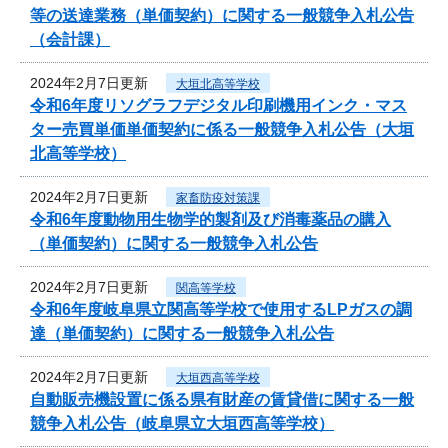
等の送達業務（単価契約）に関する一般競争入札公告
（会計課）
2024年2月7日更新
大垣北高等学校
令和6年度リソグラフデジタル印刷機用インク・マス
ター売買単価単価契約に係る一般競争入札公告（大垣
北高等学校）
2024年2月7日更新
家畜防疫対策課
令和6年度動物用生物学的製剤及び消毒薬品の購入
（単価契約）に関する一般競争入札公告
2024年2月7日更新
関高等学校
令和6年度岐阜県立関高等学校で使用するLPガスの調
達（単価契約）に関する一般競争入札公告
2024年2月7日更新
大垣西高等学校
自動販売機設置に係る県有財産の賃貸借に関する一般
競争入札公告（岐阜県立大垣西高等学校）