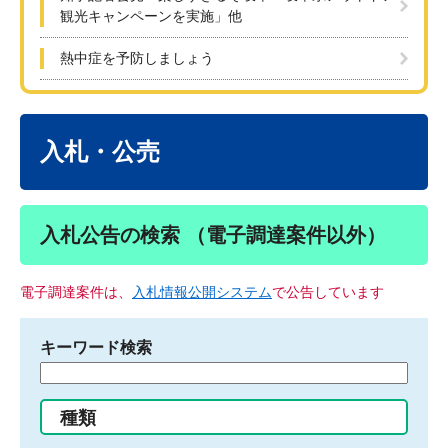
観光キャンペーンを実施」他
熱中症を予防しましょう
本
文
入札・公売
入札公告の検索 （電子調達案件以外）
電子調達案件は、
入札情報公開システム
で公告しています
キーワード検索
検
索
す
種類
る