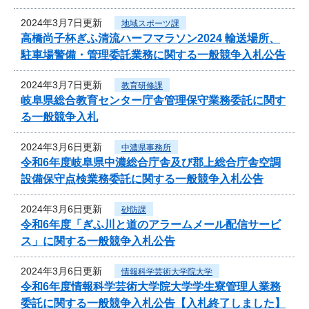
2024年3月7日更新
地域スポーツ課
高橋尚子杯ぎふ清流ハーフマラソン2024 輸送場所、
駐車場警備・管理委託業務に関する一般競争入札公告
2024年3月7日更新
教育研修課
岐阜県総合教育センター庁舎管理保守業務委託に関す
る一般競争入札
2024年3月6日更新
中濃県事務所
令和6年度岐阜県中濃総合庁舎及び郡上総合庁舎空調
設備保守点検業務委託に関する一般競争入札公告
2024年3月6日更新
砂防課
令和6年度「ぎふ川と道のアラームメール配信サービ
ス」に関する一般競争入札公告
2024年3月6日更新
情報科学芸術大学院大学
令和6年度情報科学芸術大学院大学学生寮管理人業務
委託に関する一般競争入札公告【入札終了しました】