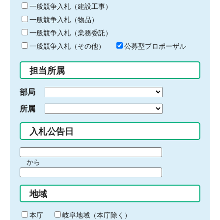
キ
一般競争入札（建設工事）
ー
一般競争入札（物品）
ワ
一般競争入札（業務委託）
ー
ド
一般競争入札（その他）
公募型プロポーザル
を
入
担当所属
力
部局
所属
入札公告日
期
から
間
期
の
間
始
地域
の
ま
終
り
わ
本庁
岐阜地域（本庁除く）