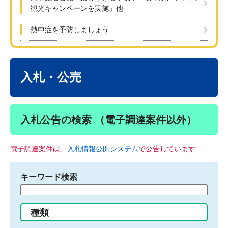
観光キャンペーンを実施」他
熱中症を予防しましょう
本
文
入札・公売
入札公告の検索 （電子調達案件以外）
電子調達案件は、
入札情報公開システム
で公告しています
キーワード検索
検
索
す
種類
る