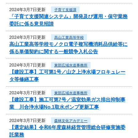
2024年3月7日更新
子育て支援課
「子育て支援関連システム」開発及び運用・保守業務
委託に係る意見招請
2024年3月7日更新
高山工業高等学校
高山工業高等学校モノクロ電子複写機消耗品供給等に
係る単価契約に関する一般競争入札公告
2024年3月7日更新
東部広域水道事務所
【建設工事】工可第1号／山之上浄水場フロキュレー
タ等修繕工事
2024年3月7日更新
東部広域水道事務所
【建設工事】施工可第7号／温室効果ガス排出抑制事
業 川合浄水場No.1取水ポンプ更新工事
2024年3月7日更新
森林文化アカデミー
【選定結果】令和6年度森林経営管理総合研修実施委
託業務