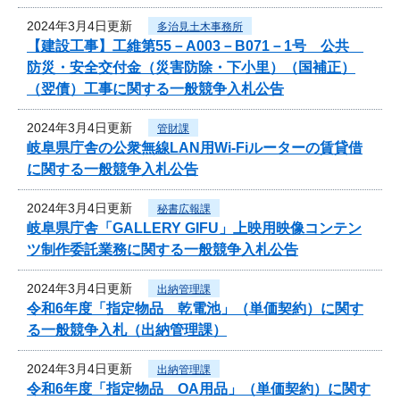
2024年3月4日更新
多治見土木事務所
【建設工事】工維第55－A003－B071－1号 公共
防災・安全交付金（災害防除・下小里）（国補正）
（翌債）工事に関する一般競争入札公告
2024年3月4日更新
管財課
岐阜県庁舎の公衆無線LAN用Wi-Fiルーターの賃貸借
に関する一般競争入札公告
2024年3月4日更新
秘書広報課
岐阜県庁舎「GALLERY GIFU」上映用映像コンテン
ツ制作委託業務に関する一般競争入札公告
2024年3月4日更新
出納管理課
令和6年度「指定物品 乾電池」（単価契約）に関す
る一般競争入札（出納管理課）
2024年3月4日更新
出納管理課
令和6年度「指定物品 OA用品」（単価契約）に関す