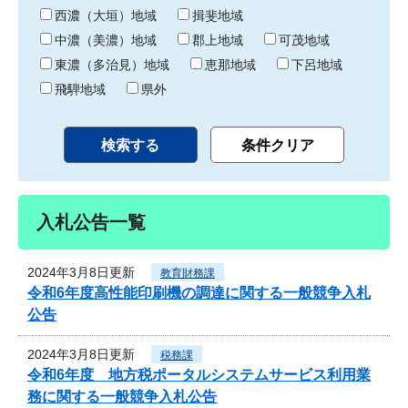
り
西濃（大垣）地域
揖斐地域
中濃（美濃）地域
郡上地域
可茂地域
東濃（多治見）地域
恵那地域
下呂地域
飛騨地域
県外
入札公告一覧
2024年3月8日更新
教育財務課
令和6年度高性能印刷機の調達に関する一般競争入札
公告
2024年3月8日更新
税務課
令和6年度 地方税ポータルシステムサービス利用業
務に関する一般競争入札公告