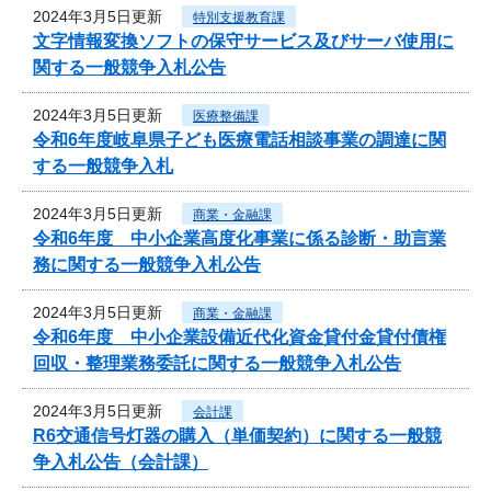
2024年3月5日更新
特別支援教育課
文字情報変換ソフトの保守サービス及びサーバ使用に
関する一般競争入札公告
2024年3月5日更新
医療整備課
令和6年度岐阜県子ども医療電話相談事業の調達に関
する一般競争入札
2024年3月5日更新
商業・金融課
令和6年度 中小企業高度化事業に係る診断・助言業
務に関する一般競争入札公告
2024年3月5日更新
商業・金融課
令和6年度 中小企業設備近代化資金貸付金貸付債権
回収・整理業務委託に関する一般競争入札公告
2024年3月5日更新
会計課
R6交通信号灯器の購入（単価契約）に関する一般競
争入札公告（会計課）