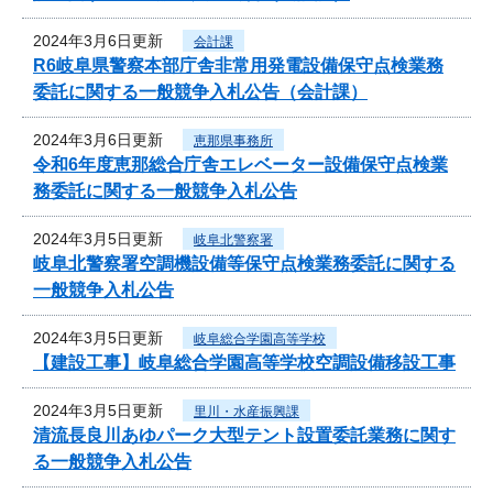
2024年3月6日更新
会計課
R6岐阜県警察本部庁舎非常用発電設備保守点検業務
委託に関する一般競争入札公告（会計課）
2024年3月6日更新
恵那県事務所
令和6年度恵那総合庁舎エレベーター設備保守点検業
務委託に関する一般競争入札公告
2024年3月5日更新
岐阜北警察署
岐阜北警察署空調機設備等保守点検業務委託に関する
一般競争入札公告
2024年3月5日更新
岐阜総合学園高等学校
【建設工事】岐阜総合学園高等学校空調設備移設工事
2024年3月5日更新
里川・水産振興課
清流長良川あゆパーク大型テント設置委託業務に関す
る一般競争入札公告