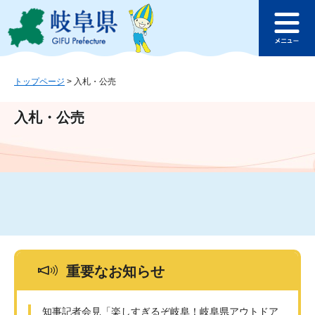
ペ
メ
このページの本文へ
ー
ニ
メ
ジ
ュ
ニ
の
ー
ュ
先
を
ー
頭
飛
トップページ
>
入札・公売
で
ば
す
し
入札・公売
。
て
本
文
へ
重要なお知らせ
知事記者会見「楽しすぎるぞ岐阜！岐阜県アウトドア