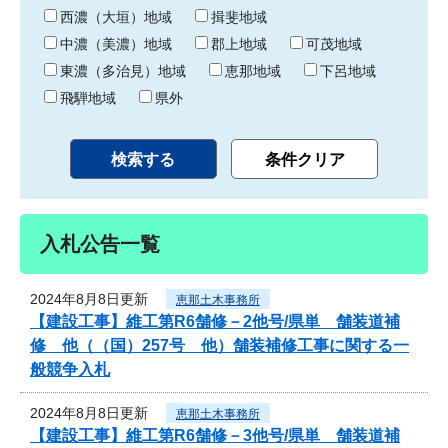
り
西濃（大垣）地域
揖斐地域
中濃（美濃）地域
郡上地域
可茂地域
東濃（多治見）地域
恵那地域
下呂地域
飛騨地域
県外
入札公告一覧
2024年8月8日更新
恵那土木事務所
【建設工事】維工第R6舗修－2他号/県単 舗装道補
修 他（（国）257号 他）舗装補修工事に関する一
般競争入札
2024年8月8日更新
恵那土木事務所
【建設工事】維工第R6舗修－3他号/県単 舗装道補