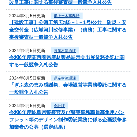
改良工事に関する事後審査型一般競争入札公告
2024年8月5日更新
郡上土木事務所
【建設工事】公河工第広域5－1－1号/公共 防災・安
全交付金（広域河川改修事業）（債務）工事に関する
事後審査型一般競争入札公告
2024年8月5日更新
県産材流通課
令和6年度関西圏県産材製品展示会出展業務委託に関
する一般競争入札公告
2024年8月5日更新
県産材流通課
「ぎふ森の恵み感謝祭」会場設営等業務委託に関する
一般競争入札公告
2024年8月5日更新
会計課
令和6年度岐阜県警察官及び警察事務職員募集用パン
フレット等のデザイン制作委託業務に係る企画競争参
加業者の公募（選定結果）