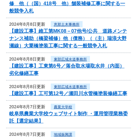
修 他（（国）418号 他）舗装補修工事に関する一
般競争入札
2024年8月8日更新
恵那土木事務所
【建設工事】維工第MK08－07他号/公共 道路メンテ
ナンス補助（橋梁補修）他（債務）（（主）瑞浪大野
瀬線）大簗橋塗装工事に関する一般競争入札
2024年8月8日更新
東部広域水道事務所
【建設工事】工東第6号／落合取水場取水井（内面）
劣化修繕工事
2024年8月8日更新
東部広域水道事務所
【建設工事】工可第12号／瀬田川水管橋塗装修繕工事
2024年8月7日更新
農業大学校
岐阜県農業大学校ウェブサイト制作 ・運用管理業務委
託【選定結果】
2024年8月7日更新
地域振興課