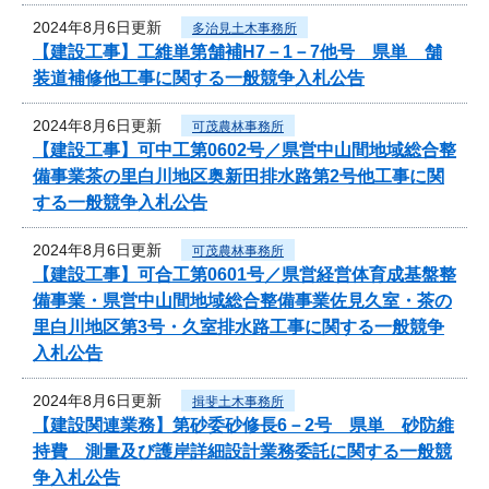
2024年8月6日更新
多治見土木事務所
【建設工事】工維単第舗補H7－1－7他号 県単 舗
装道補修他工事に関する一般競争入札公告
2024年8月6日更新
可茂農林事務所
【建設工事】可中工第0602号／県営中山間地域総合整
備事業茶の里白川地区奥新田排水路第2号他工事に関
する一般競争入札公告
2024年8月6日更新
可茂農林事務所
【建設工事】可合工第0601号／県営経営体育成基盤整
備事業・県営中山間地域総合整備事業佐見久室・茶の
里白川地区第3号・久室排水路工事に関する一般競争
入札公告
2024年8月6日更新
揖斐土木事務所
【建設関連業務】第砂委砂修長6－2号 県単 砂防維
持費 測量及び護岸詳細設計業務委託に関する一般競
争入札公告