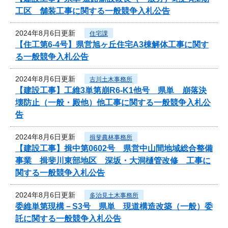
工区 舗装工事に関する一般競争入札公告
2024年8月6日更新
住宅課
【住工第6-4号】県営旭ヶ丘住宅A3棟解体工事に関す
る一般競争入札公告
2024年8月6日更新
古川土木事務所
【建設工事】工維3単第崩R6-K1他号 県単 崩落決
壊防止（一般・殿他）他工事に関する一般競争入札公
告
2024年8月6日更新
揖斐農林事務所
【建設工事】揖中第0602号 県営中山間地域総合整備
事業 揖斐川東部地区 深坂・大洞樋管改修 工事に
関する一般競争入札公告
2024年8月6日更新
多治見土木事務所
委維単第現構－S3号 県単 現道構造改築（一般）委
託に関する一般競争入札公告