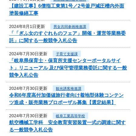
【建設工事】6債指工東第1号／2号釜戸減圧槽内外面
塗装修繕工事
2024年8月1日更新
男女共同参画推進課
「「ぎふ女のすぐれものフェア」開催・運営等業務委
託」に関する一般競争入札公告
2024年7月30日更新
子育て支援課
「岐阜県保育士・保育所支援センターポータルサイ
ト」リニューアル 及び保守管理業務委託に関する一般
競争入札公告
2024年7月30日更新
観光誘客推進課
令和6年度高付加価値旅行者向け着地型体験コンテン
ツ造成・販売業務プロポーザル募集【選定結果】
2024年7月30日更新
岐阜工業高等学校
航空機械工学科 安全教育実習装置一式の調達に関す
る一般競争入札公告