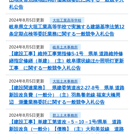
札公告
2024年8月5日更新
大垣工業高等学校
岐阜県立大垣工業高等学校で実施する建築基準法第12
条定期点検等委託業務に関する一般競争入札公告
2024年8月5日更新
岐阜土木事務所
【建設工事】維持工事第指修S-1号 県単 道路維持修
繕指定修繕（単建）（主）岐阜環状線ほか照明灯更新
工事 に関する一般競争入札公告
2024年8月5日更新
大垣土木事務所
【建設関連業務】 県建委第道改2-27-8号 県単 道路
新設改良費（一般分）（主）羽島養老線 福束大橋周
辺 測量業務委託に関する一般競争入札公告
2024年8月5日更新
郡上土木事務所
【建設工事】単建工第道改－5－10－1号/県単 道路
新設改良（一般分）【債務】（主）大和美並線 道路