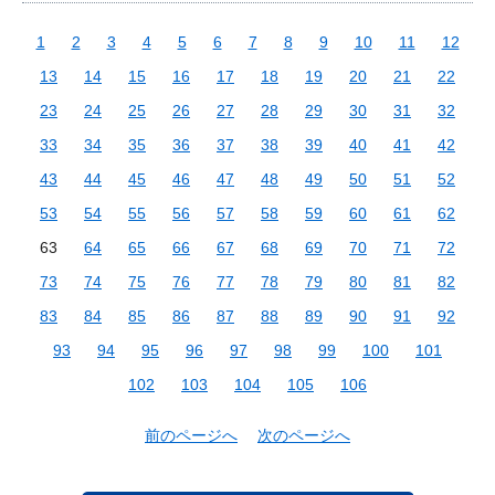
1
2
3
4
5
6
7
8
9
10
11
12
13
14
15
16
17
18
19
20
21
22
23
24
25
26
27
28
29
30
31
32
33
34
35
36
37
38
39
40
41
42
43
44
45
46
47
48
49
50
51
52
53
54
55
56
57
58
59
60
61
62
63
64
65
66
67
68
69
70
71
72
73
74
75
76
77
78
79
80
81
82
83
84
85
86
87
88
89
90
91
92
93
94
95
96
97
98
99
100
101
102
103
104
105
106
前のページへ
次のページへ