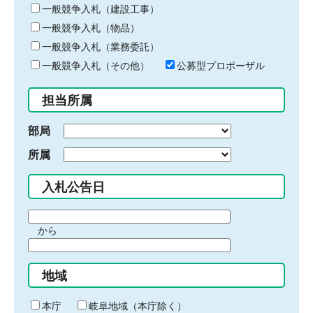
キ
一般競争入札（建設工事）
ー
一般競争入札（物品）
ワ
一般競争入札（業務委託）
ー
ド
一般競争入札（その他）
公募型プロポーザル
を
入
担当所属
力
部局
所属
入札公告日
期
から
間
期
の
間
始
地域
の
ま
終
り
わ
本庁
岐阜地域（本庁除く）