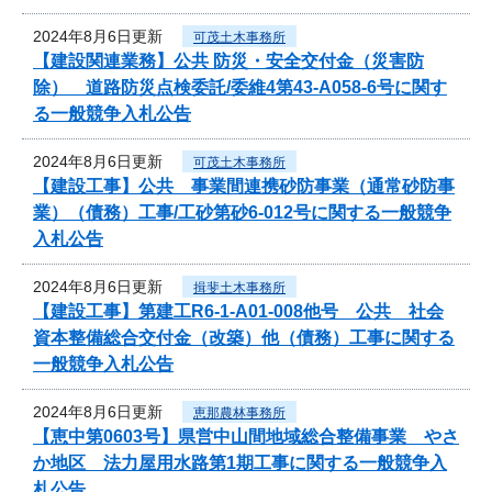
2024年8月6日更新
可茂土木事務所
【建設関連業務】公共 防災・安全交付金（災害防
除） 道路防災点検委託/委維4第43-A058-6号に関す
る一般競争入札公告
2024年8月6日更新
可茂土木事務所
【建設工事】公共 事業間連携砂防事業（通常砂防事
業）（債務）工事/工砂第砂6-012号に関する一般競争
入札公告
2024年8月6日更新
揖斐土木事務所
【建設工事】第建工R6-1-A01-008他号 公共 社会
資本整備総合交付金（改築）他（債務）工事に関する
一般競争入札公告
2024年8月6日更新
恵那農林事務所
【恵中第0603号】県営中山間地域総合整備事業 やさ
か地区 法力屋用水路第1期工事に関する一般競争入
札公告