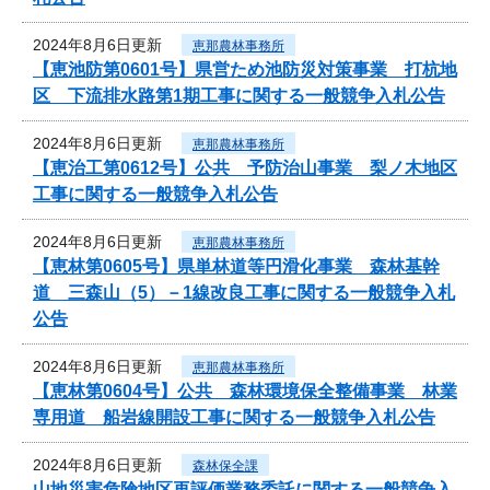
2024年8月6日更新
恵那農林事務所
【恵池防第0601号】県営ため池防災対策事業 打杭地
区 下流排水路第1期工事に関する一般競争入札公告
2024年8月6日更新
恵那農林事務所
【恵治工第0612号】公共 予防治山事業 梨ノ木地区
工事に関する一般競争入札公告
2024年8月6日更新
恵那農林事務所
【恵林第0605号】県単林道等円滑化事業 森林基幹
道 三森山（5）－1線改良工事に関する一般競争入札
公告
2024年8月6日更新
恵那農林事務所
【恵林第0604号】公共 森林環境保全整備事業 林業
専用道 船岩線開設工事に関する一般競争入札公告
2024年8月6日更新
森林保全課
山地災害危険地区再評価業務委託に関する一般競争入