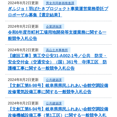
2024年8月2日更新
男女共同参画推進課
ぎふジョ！羽ばたきプロジェクト事業運営業務委託プ
ロポーザル募集【選定結果】
2024年8月2日更新
企業誘致課
令和6年度市町村工場用地開発等支援業務に関する一
般競争入札公告
2024年8月2日更新
高山土木事務所
【建設工事】第工交公安31-A002-1号／公共 防災・
安全交付金（交通安全）（国）361号 寺澤工区 防
護柵工事に関する一般競争入札公告
2024年8月2日更新
公共建築課
【文創工第6-98号】岐阜県県民ふれあい会館空調設備
改修電気設備工事に関する一般競争入札公告
2024年8月2日更新
公共建築課
【文創工第6-94号】岐阜県県民ふれあい会館空調設備
改修機械設備工事（第1工区）に関する一般競争入札