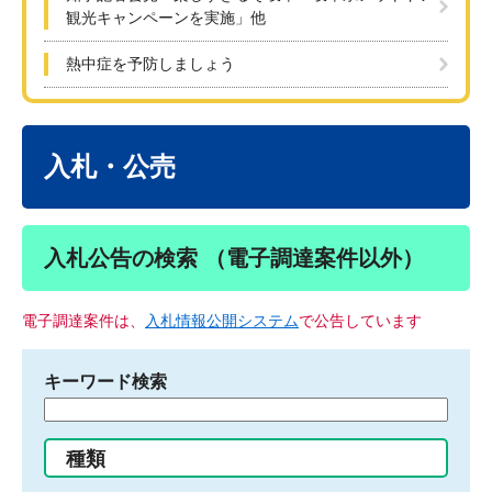
観光キャンペーンを実施」他
熱中症を予防しましょう
本
文
入札・公売
入札公告の検索 （電子調達案件以外）
電子調達案件は、
入札情報公開システム
で公告しています
キーワード検索
検
索
す
種類
る