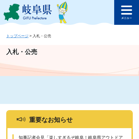
ペ
メ
このページの本文へ
ー
ニ
メ
ジ
ュ
ニ
の
ー
ュ
先
を
ー
頭
飛
トップページ
>
入札・公売
で
ば
す
し
入札・公売
。
て
本
文
へ
重要なお知らせ
知事記者会見「楽しすぎるぞ岐阜！岐阜県アウトドア