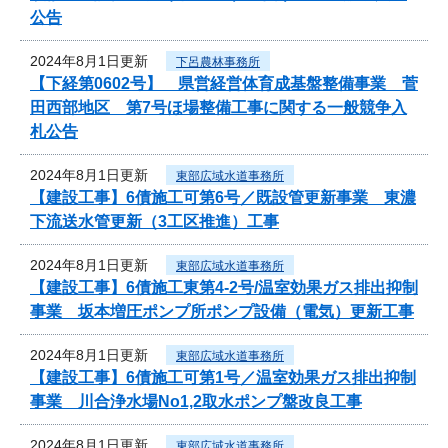
公告
2024年8月1日更新
下呂農林事務所
【下経第0602号】 県営経営体育成基盤整備事業 菅
田西部地区 第7号ほ場整備工事に関する一般競争入
札公告
2024年8月1日更新
東部広域水道事務所
【建設工事】6債施工可第6号／既設管更新事業 東濃
下流送水管更新（3工区推進）工事
2024年8月1日更新
東部広域水道事務所
【建設工事】6債施工東第4-2号/温室効果ガス排出抑制
事業 坂本増圧ポンプ所ポンプ設備（電気）更新工事
2024年8月1日更新
東部広域水道事務所
【建設工事】6債施工可第1号／温室効果ガス排出抑制
事業 川合浄水場No1,2取水ポンプ盤改良工事
2024年8月1日更新
東部広域水道事務所