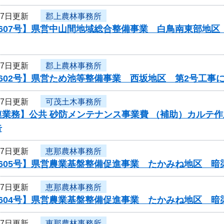
27日更新
郡上農林事務所
0607号】県営中山間地域総合整備事業 白鳥南東部地
27日更新
郡上農林事務所
602号】県営ため池等整備事業 西坂地区 第2号工事
27日更新
可茂土木事務所
業務】公共 砂防メンテナンス事業費 （補助）カルテ作
告
27日更新
恵那農林事務所
0605号】県営農業基盤整備促進事業 たかみね地区 暗
27日更新
恵那農林事務所
0604号】県営農業基盤整備促進事業 たかみね地区 暗
27日更新
恵那農林事務所