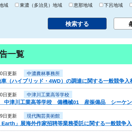
り
地域
東濃（多治見）地域
恵那地域
下呂地域
告一覧
30日更新
中濃農林事務所
動車（ハイブリッド・4WD）の調達に関する一般競争入
30日更新
中津川工業高等学校
度 中津川工業高等学校 備機械01 産振備品 シーケ
29日更新
現代陶芸美術館
 of Earth」展海外作家招聘等業務委託に関する一般競争