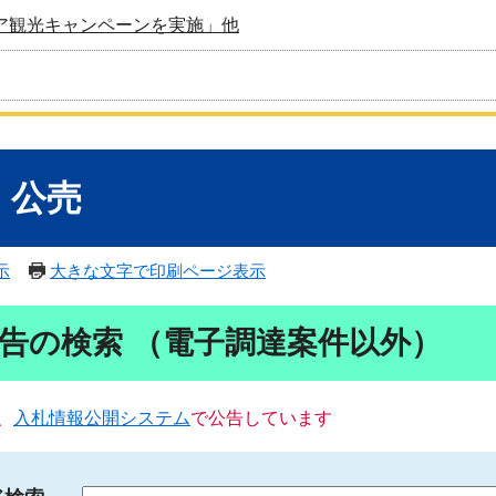
ア観光キャンペーンを実施」他
・公売
示
大きな文字で印刷ページ表示
告の検索 （電子調達案件以外）
、
入札情報公開システム
で公告しています