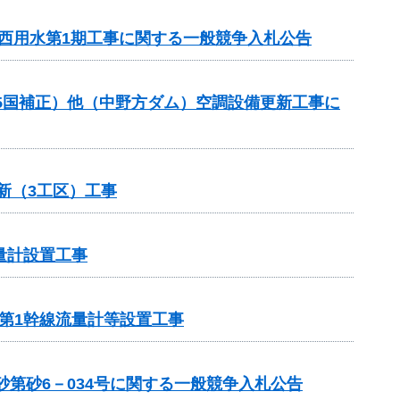
川西用水第1期工事に関する一般競争入札公告
R5国補正）他（中野方ダム）空調設備更新工事に
新（3工区）工事
量計設置工事
岸第1幹線流量計等設置工事
第砂6－034号に関する一般競争入札公告