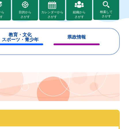
検索して
から
目的から
カレンダーから
組織から
さがす
す
さがす
さがす
さがす
教育・文化
県政情報
スポーツ・青少年
閉
閉
じ
じ
る
る