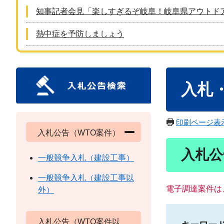
知事記者会見「楽しすぎるぞ岐阜！岐阜県アウトド
熱中症を予防しましょう
本
入札
文
印刷ページ表
入札公告（WTO案件）
入札公
一般競争入札（建設工事）
一般競争入札（建設工事以
電子調達案件は
外）
入札公告（WTO案件以