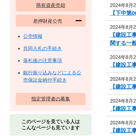
2024年8月
県有資産売却
【下中第0
差押財産公売
2024年8月
【建設工
公売情報
関する一
共同入札の手続き
2024年8月
落札後の注意事項
【建設工事
銀行振り込みなどによる公
2024年8月
売保証金納付手続き
【建設工事
指定管理者の募集
2024年8月
【建設工事
このページを見ている人は
2024年8月
こんなページも見ています
【建設工事