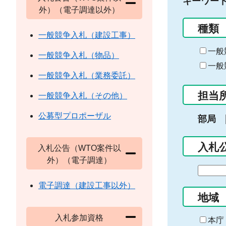
キーワー
外）（電子調達以外）
種類
一般競争入札（建設工事）
一般
一般競争入札（物品）
一般
一般競争入札（業務委託）
担当
一般競争入札（その他）
公募型プロポーザル
部局
入札
入札公告（WTO案件以
外）（電子調達）
期
間
電子調達（建設工事以外）
の
地域
始
入札参加資格
ま
本庁