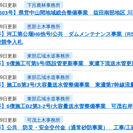
29日更新
下呂農林事務所
603号】県営中山間地域総合整備事業 益田南部地区 
29日更新
恵那土木事務所
事】河工第公堰H6他号/公共 ダムメンテナンス事業（
般競争入札
29日更新
東部広域水道事務所
】6債施工可第5号/既設管更新事業 東濃下流送水管更
29日更新
東部広域水道事務所
】施工B第3号/大容量送水管整備事業 東濃第7幹線流
29日更新
東部広域水道事務所
】6債施工B2第3-2号/大容量送水管整備事業 可茂右
29日更新
可茂土木事務所
】公共 防災・安全交付金（通常砂防事業） 工事/工砂