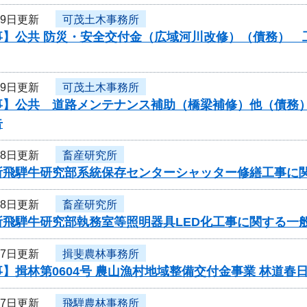
29日更新
可茂土木事務所
】公共 防災・安全交付金（広域河川改修）（債務） 工
29日更新
可茂土木事務所
】公共 道路メンテナンス補助（橋梁補修）他（債務） 
告
28日更新
畜産研究所
所飛騨牛研究部系統保存センターシャッター修繕工事に
28日更新
畜産研究所
所飛騨牛研究部執務室等照明器具LED化工事に関する一
27日更新
揖斐農林事務所
】揖林第0604号 農山漁村地域整備交付金事業 林道春
27日更新
飛騨農林事務所