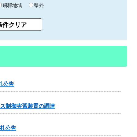
飛騨地域
県外
札公告
ンス制御実習装置の調達
入札公告