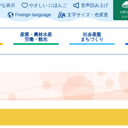
このページの本文へ
がな表示
やさしい にほんご
音声読み上げ
分類
Foreign language
文字サイズ・色変更
さが
産業・農林水産
社会基盤
労働・観光
まちづくり
閉
閉
じ
じ
る
る