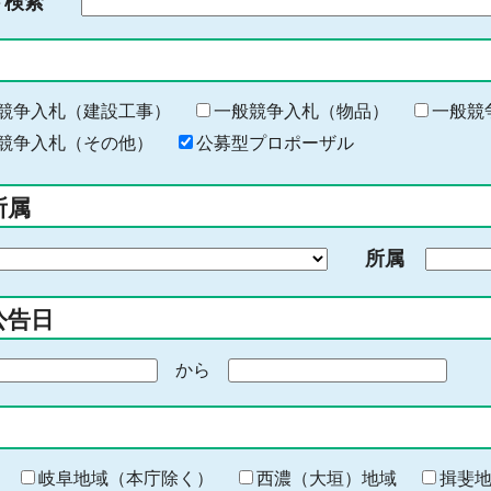
ド検索
検
索
す
る
キ
競争入札（建設工事）
一般競争入札（物品）
一般競
ー
競争入札（その他）
公募型プロポーザル
ワ
ー
所属
ド
を
所属
入
力
公告日
から
期
間
の
終
わ
岐阜地域（本庁除く）
西濃（大垣）地域
揖斐