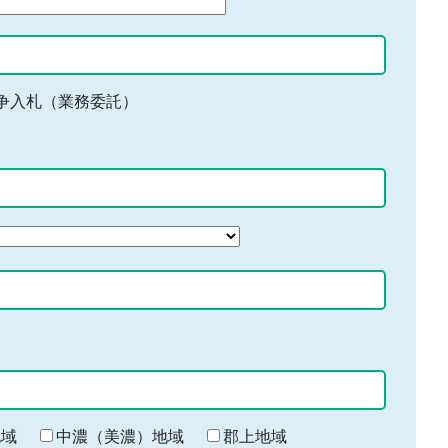
争入札（業務委託）
地域
中濃（美濃）地域
郡上地域