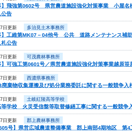
事】飛強第0602号 県営農道施設強化対策事業 小屋
札公告
27日更新
多治見土木事務所
事】工維第MK07－04他号 公共 道路メンテナンス
入札公告
27日更新
可茂農林事務所
事】可強工第0601号／県営農道施設強化対策事業越原笹
27日更新
西濃県事務所
CB廃棄物収集運搬及び処分業務委託に関する一般競争入
27日更新
土岐紅陵高等学校
高等学校 火災受信盤等取替修繕工事に関する一般競争
27日更新
郡上農林事務所
605号】県営広域農道整備事業 郡上南部4期地区 第