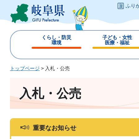
ペ
メ
ふり
ー
ニ
ジ
ュ
の
ー
先
を
くらし・防災
子ども・女性
頭
飛
環境
医療・福祉
で
ば
閉
閉
す
し
じ
じ
。
て
る
る
トップページ
>
入札・公売
本
文
へ
入札・公売
重要なお知らせ