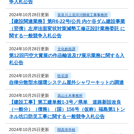
争入札公告
2024年10月28日更新
長良川上流河川開発工事事務所
【建設関連業務】第R6-22号/公共 内ケ谷ダム建設事業
（翌債）左岸法面変状対策減勢工修正設計業務委託 に
関する一般競争入札公告
2024年10月28日更新
文化創造課
第12回円空大賞展の作品輸送及び展示業務に関する入
札公告
2024年10月25日更新
防災課
自律分散型水循環システム屋外シャワーキットの調達
2024年10月25日更新
高山土木事務所
【建設工事】第工建単般1-3号／県単 道路新設改良
（一般分）（債務）（国）156号（仮称）福島第1トン
ネル坑口防災工事に関する一般競争入札公告
2024年10月25日更新
関高等学校