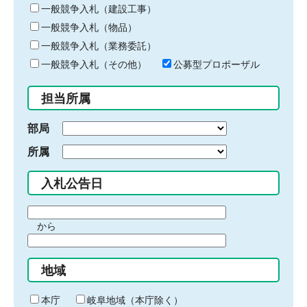
キ
一般競争入札（建設工事）
ー
一般競争入札（物品）
ワ
一般競争入札（業務委託）
ー
ド
一般競争入札（その他）
公募型プロポーザル
を
入
担当所属
力
部局
所属
入札公告日
期
から
間
期
の
間
始
地域
の
ま
終
り
わ
本庁
岐阜地域（本庁除く）