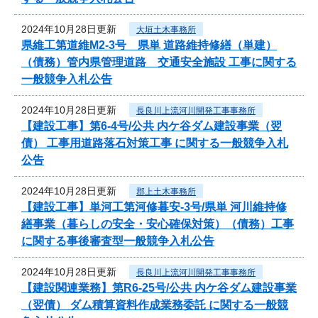
2024年10月28日更新
大垣土木事務所
県維工第道維M2-3号 県単 道路維持修繕（単建）
（債務）管内県管理道路 交通安全施設 工事に関する
一般競争入札公告
2024年10月28日更新
長良川上流河川開発工事事務所
【建設工事】第6-4号/公共 内ケ谷ダム建設事業（翌
債） 工事用道路落石対策工事 に関する一般競争入札
公告
2024年10月28日更新
郡上土木事務所
【建設工事】単河工第河修暮安-3号/県単 河川維持修
繕事業（暮らしの安全・安心確保対策）（債務）工事
に関する事後審査型一般競争入札公告
2024年10月28日更新
長良川上流河川開発工事事務所
【建設関連業務】第R6-25号/公共 内ケ谷ダム建設事業
（翌債） ダム積算資料作成業務委託 に関する一般競