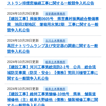
ストラン排煙窓修繕工事に関する一般競争入札公告
2024年10月29日更新
揖斐農林事務所
【建設工事】揖振第0605号 県営農村振興総合整備事
業 池田2期地区 箸箱用水第2期 工事に関する一般
競争入札公告
2024年10月28日更新
古川土木事務所
高圧ナトリウムランプ及び安定器の調達に関する一般
競争入札公告
2024年10月28日更新
岐阜土木事務所
【建設工事】河川工事第総流防2-1号 公共 総合流
域防災事業（防災・安全）【債務】荒田川樋管工事に
関する一般競争入札公告
2024年10月28日更新
岐阜土木事務所
【建設工事】維持工事第舗修-10他号 県単 舗装道
補修他（主）岐阜大野線他（債務）舗装補修工事に関
する一般競争入札公告