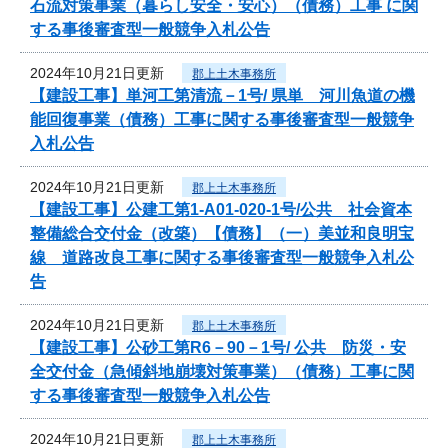
石流対策事業（暮らし安全・安心）（債務）工事 に関
する事後審査型一般競争入札公告
2024年10月21日更新
郡上土木事務所
【建設工事】単河工第清流－1号/ 県単 河川魚道の機
能回復事業（債務）工事に関する事後審査型一般競争
入札公告
2024年10月21日更新
郡上土木事務所
【建設工事】公建工第1-A01-020-1号/公共 社会資本
整備総合交付金（改築）【債務】（一）美並和良明宝
線 道路改良工事に関する事後審査型一般競争入札公
告
2024年10月21日更新
郡上土木事務所
【建設工事】公砂工第R6－90－1号/ 公共 防災・安
全交付金（急傾斜地崩壊対策事業）（債務）工事に関
する事後審査型一般競争入札公告
2024年10月21日更新
郡上土木事務所