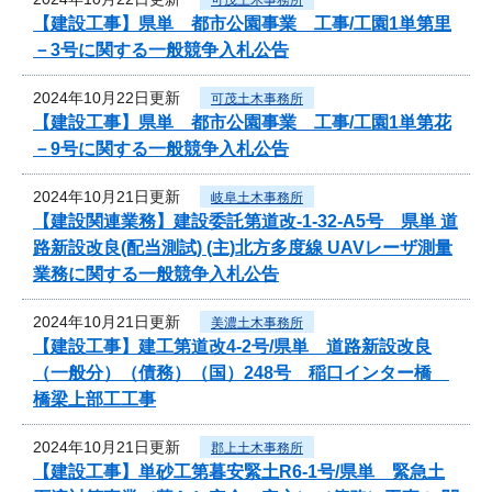
【建設工事】県単 都市公園事業 工事/工園1単第里
－3号に関する一般競争入札公告
2024年10月22日更新
可茂土木事務所
【建設工事】県単 都市公園事業 工事/工園1単第花
－9号に関する一般競争入札公告
2024年10月21日更新
岐阜土木事務所
【建設関連業務】建設委託第道改-1-32-A5号 県単 道
路新設改良(配当測試) (主)北方多度線 UAVレーザ測量
業務に関する一般競争入札公告
2024年10月21日更新
美濃土木事務所
【建設工事】建工第道改4-2号/県単 道路新設改良
（一般分）（債務）（国）248号 稲口インター橋
橋梁上部工工事
2024年10月21日更新
郡上土木事務所
【建設工事】単砂工第暮安緊土R6-1号/県単 緊急土