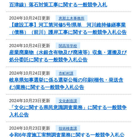
百津線）落石対策工事に関する一般競争入札
2024年10月24日更新
恵那土木事務所
【建設工事】河工第河修5号/県単 河川維持修繕事業
（債務）（前川）護岸工事に関する一般競争入札公告
2024年10月24日更新
関高等学校
産業廃棄物（水銀含有物及び廃液等）収集・運搬及び
処分委託に関する一般競争入札公告
2024年10月24日更新
市町村課
岐阜県知事選挙に係る選挙公報の印刷(梱包・発送含
む)業務に関する一般競争入札公告
2024年10月23日更新
文化創造課
「文化に関する県民意識調査業務」に関する一般競争
入札公告
2024年10月23日更新
技術検査課
令和6年度施工実態調査業務に関する一般競争入札公