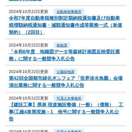
2024年10月22日更新
自動車税事務所
令和7年度自動車税種別割定期納税通知書及び自動車
税増額納税通知書・減額通知書作成等業務一式（単価
契約）（2回目）
2024年10月22日更新
林政課
「令和6年度 地籍図データ等森林計画図反映委託業
務」に関する一般競争入札公告
2024年10月22日更新
公園緑地課
第42回全国都市緑化ぎふフェア「世界淡水魚園」会場
演出業務に関する一般競争入札公告
2024年10月22日更新
可茂土木事務所
【建設工事】県単 現道施設整備（一般）（債務） 工
事/工維4単第現施－1 他号に関する一般競争入札公
告
2024年10月22日更新
可茂土木事務所