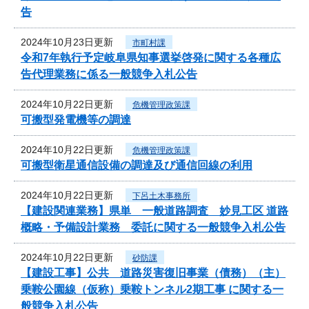
告
2024年10月23日更新
市町村課
令和7年執行予定岐阜県知事選挙啓発に関する各種広
告代理業務に係る一般競争入札公告
2024年10月22日更新
危機管理政策課
可搬型発電機等の調達
2024年10月22日更新
危機管理政策課
可搬型衛星通信設備の調達及び通信回線の利用
2024年10月22日更新
下呂土木事務所
【建設関連業務】県単 一般道路調査 妙見工区 道路
概略・予備設計業務 委託に関する一般競争入札公告
2024年10月22日更新
砂防課
【建設工事】公共 道路災害復旧事業（債務）（主）
乗鞍公園線（仮称）乗鞍トンネル2期工事 に関する一
般競争入札公告