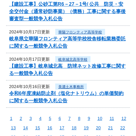
【建設工事】公砂工第R6－27－1号/ 公共 防災・安
全交付金（通常砂防事業）（債務）工事に関する事後
審査型一般競争入札公告
2024年10月17日更新
華陽フロンティア高等学校
岐阜県立華陽フロンティア高等学校校舎移転業務委託
に関する一般競争入札公告
2024年10月17日更新
岐阜城北高等学校
【建設工事】岐阜城北高 防球ネット改修工事に関す
る一般競争入札公告
2024年10月16日更新
美濃土木事務所
令和6年度凍結防止剤（塩化ナトリウム）の単価契約
に関する一般競争入札公告
1
2
3
4
5
6
7
8
9
10
11
12
13
14
15
16
17
18
19
20
21
22