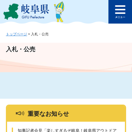
ペ
メ
このページの本文へ
ー
ニ
メ
ジ
ュ
ニ
の
ー
ュ
先
を
ー
頭
飛
トップページ
>
入札・公売
で
ば
す
し
入札・公売
。
て
本
文
へ
重要なお知らせ
知事記者会見「楽しすぎるぞ岐阜！岐阜県アウトドア