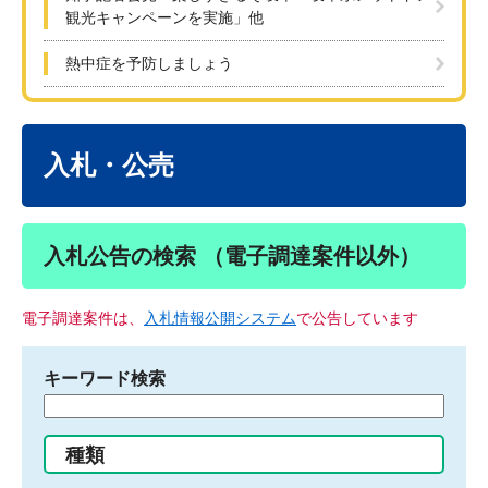
観光キャンペーンを実施」他
熱中症を予防しましょう
本
文
入札・公売
入札公告の検索 （電子調達案件以外）
電子調達案件は、
入札情報公開システム
で公告しています
キーワード検索
検
索
す
種類
る