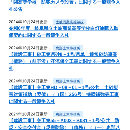
「関高等学校 防犯カメラ設置」に関する一般競争入
札公告
2024年10月24日更新
土岐商業高等学校
令和6年度 岐阜県立土岐商業高等学校白灯油購入単
価契約に関する一般競争入札
2024年10月24日更新
恵那土木事務所
【建設工事】砂工第県砂8－1号/県単 通常砂防事業
（債務）（前野沢）渓流保全工事に関する一般競争入
札
2024年10月24日更新
恵那土木事務所
【建設工事】交工第HD－08－01－1号/公共 土砂災
害対策補助（翌債）（（国）256号）擁壁補強等工事
に関する一般競争入札
2024年10月24日更新
恵那土木事務所
【建設工事】交工第55－A003－B081－1号/公共 防
災・安全交付金（災害防除）（債務）（（一）恵那八