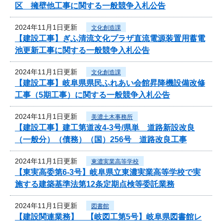
区 擁壁他工事に関する一般競争入札公告
2024年11月1日更新
文化創造課
【建設工事】ぎふ清流文化プラザ直流電源装置用蓄電
池更新工事に関する一般競争入札公告
2024年11月1日更新
文化創造課
【建設工事】岐阜県県民ふれあい会館昇降機設備改修
工事（5期工事）に関する一般競争入札公告
2024年11月1日更新
美濃土木事務所
【建設工事】建工第道改4-3号/県単 道路新設改良
（一般分）（債務）（国）256号 道路改良工事
2024年11月1日更新
東濃実業高等学校
【東実高委第6-3号】岐阜県立東濃実業高等学校で実
施する建築基準法第12条定期点検等委託業務
2024年11月1日更新
図書館
【建設関連業務】 【岐図工第5号】岐阜県図書館レ