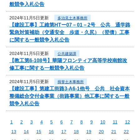
般競争入札公告
2024年11月5日更新
多治見土木事務所
【建設工事】工維第HTー07－01－2号 公共 通学路
緊急対策補助（交通安全 歩道・久尻）（翌債）工事
に関する一般競争入札公告
2024年11月5日更新
公共建築課
【教工第6-108号】華陽フロンティア高等学校南館改
修工事に関する一般競争入札公告
2024年11月5日更新
揖斐土木事務所
【建設工事】第建工街路3-A6-1他号 公共 社会資本
整備総合交付金事業（街路事業）他工事に関する一般
競争入札公告
1
2
3
4
5
6
7
8
9
10
11
12
13
14
15
16
17
18
19
20
21
22