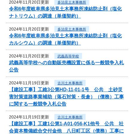
2024年11月20日更新
多治見土木事務所
令和6年度岐阜県多治見土木事務所凍結防止剤（塩化
ナトリウム）の調達（単価契約）
2024年11月20日更新
多治見土木事務所
令和6年度岐阜県多治見土木事務所凍結防止剤（塩化
カルシウム）の調達（単価契約）
2024年11月20日更新
武義高等学校
武義高等学校への自動販売機設置に係る一般競争入札
公告
2024年11月19日更新
古川土木事務所
【建設工事】工維3公第HD-11-01-1号 公共 土砂災
害対策道路事業補助（落石対策・長倉）（債務）工事
に関する一般競争入札公告
2024年11月19日更新
古川土木事務所
【建設工事】工建1公第1-A01-056-K1他号 公共 社
会資本整備総合交付金他 八日町工区（債務）工事に