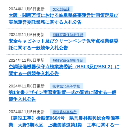
2024年11月6日更新
文化創造課
大阪・関西万博における岐阜県催事運営計画策定及び
実施運営委託業務に関する入札公告
2024年11月6日更新
飛騨家畜保健衛生所
安全キャビネット及びクリーンベンチ保守点検業務委
託に関する一般競争入札公告
2024年11月6日更新
飛騨家畜保健衛生所
空調設備機器保守点検業務委託（BSL3及びBSL2）に
関する一般競争入札公告
2024年11月6日更新
岐阜城北高等学校
第1文書デザイン実習室装置一式の調達に関する一般
競争入札公告
2024年11月5日更新
揖斐農林事務所
【建設工事】揖振第0604号 県営農村振興総合整備事
業 大野3期地区 上磯集落道第1期 工事に関する一