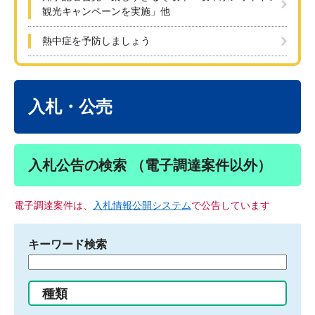
観光キャンペーンを実施」他
熱中症を予防しましょう
本
文
入札・公売
入札公告の検索 （電子調達案件以外）
電子調達案件は、
入札情報公開システム
で公告しています
キーワード検索
検
索
す
種類
る