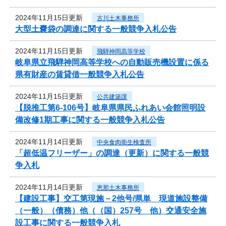
2024年11月15日更新
古川土木事務所
大型土嚢袋の調達に関する一般競争入札公告
2024年11月15日更新
飛騨神岡高等学校
岐阜県立飛騨神岡高等学校への自動販売機設置に係る
県有財産の賃貸借一般競争入札公告
2024年11月15日更新
公共建築課
【脱推工第6-106号】岐阜県県民ふれあい会館照明設
備改修1期工事に関する一般競争入札公告
2024年11月14日更新
中央食肉衛生検査所
「超低温フリーザー」の調達（更新）に関する一般競
争入札
2024年11月14日更新
恵那土木事務所
【建設工事】交工第現施－2他号/県単 現道施設整備
（一般）（債務）他（（国）257号 他）交通安全施
設工事に関する一般競争入札