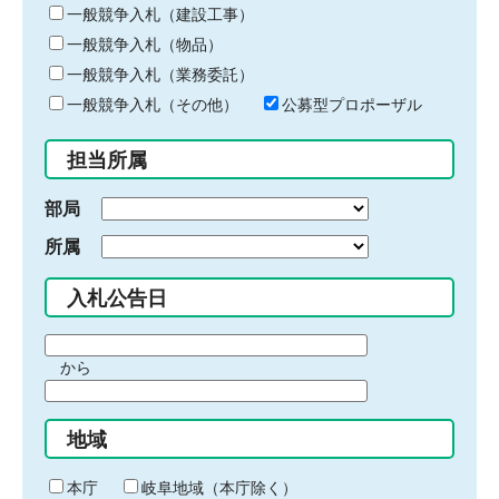
キ
一般競争入札（建設工事）
ー
一般競争入札（物品）
ワ
一般競争入札（業務委託）
ー
ド
一般競争入札（その他）
公募型プロポーザル
を
入
担当所属
力
部局
所属
入札公告日
期
から
間
期
の
間
始
地域
の
ま
終
り
わ
本庁
岐阜地域（本庁除く）