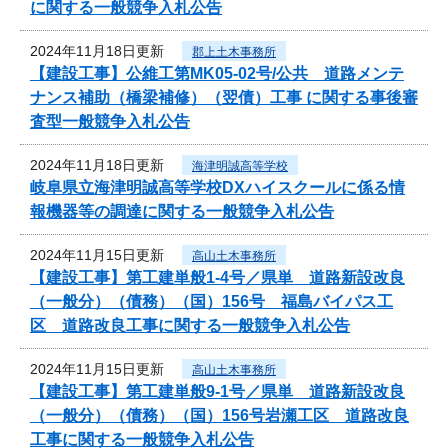
に関する一般競争入札公告
2024年11月18日更新
郡上土木事務所
【建設工事】公維工第MK05-02号/公共 道路メンテ
ナンス補助（橋梁補修）（翌債）工事 に関する事後審
査型一般競争入札公告
2024年11月18日更新
海津明誠高等学校
岐阜県立海津明誠高等学校DXハイスクールに係る情
報機器等の調達に関する一般競争入札公告
2024年11月15日更新
高山土木事務所
【建設工事】第工建単般1-4号／県単 道路新設改良
（一般分）（債務）（国）156号 福島バイパス工
区 道路改良工事に関する一般競争入札公告
2024年11月15日更新
高山土木事務所
【建設工事】第工建単般9-1号／県単 道路新設改良
（一般分）（債務）（国）156号岩瀬工区 道路改良
工事に関する一般競争入札公告