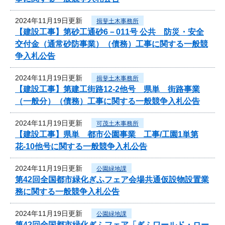
2024年11月19日更新
揖斐土木事務所
【建設工事】第砂工通砂6－011号 公共 防災・安全
交付金（通常砂防事業）（債務）工事に関する一般競
争入札公告
2024年11月19日更新
揖斐土木事務所
【建設工事】第建工街路12-2他号 県単 街路事業
（一般分）（債務）工事に関する一般競争入札公告
2024年11月19日更新
可茂土木事務所
【建設工事】県単 都市公園事業 工事/工園1単第
花-10他号に関する一般競争入札公告
2024年11月19日更新
公園緑地課
第42回全国都市緑化ぎふフェア会場共通仮設物設置業
務に関する一般競争入札公告
2024年11月19日更新
公園緑地課
第42回全国都市緑化ぎふフェア「ぎふワールド・ロー