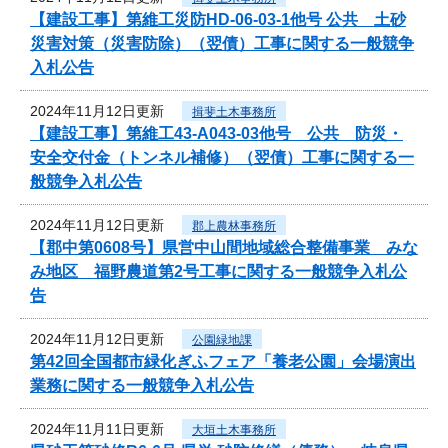
【建設工事】第維工災防HD-06-03-1他号 公共 土砂
災害対策（災害防除）（翌債）工事に関する一般競争
入札公告
2024年11月12日更新
揖斐土木事務所
【建設工事】第維工43-A043-03他号 公共 防災・
安全交付金（トンネル補修）（翌債）工事に関する一
般競争入札公告
2024年11月12日更新
郡上農林事務所
【郡中第0608号】県営中山間地域総合整備事業 みな
み地区 福野農道第2号工事に関する一般競争入札公
告
2024年11月12日更新
公園緑地課
第42回全国都市緑化ぎふフェア「養老公園」会場演出
業務に関する一般競争入札公告
2024年11月11日更新
大垣土木事務所