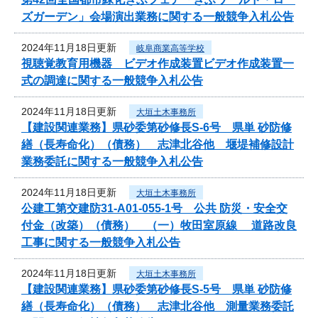
ズガーデン」会場演出業務に関する一般競争入札公告
2024年11月18日更新
岐阜商業高等学校
視聴覚教育用機器 ビデオ作成装置ビデオ作成装置一
式の調達に関する一般競争入札公告
2024年11月18日更新
大垣土木事務所
【建設関連業務】県砂委第砂修長S-6号 県単 砂防修
繕（長寿命化）（債務） 志津北谷他 堰堤補修設計
業務委託に関する一般競争入札公告
2024年11月18日更新
大垣土木事務所
公建工第交建防31-A01-055-1号 公共 防災・安全交
付金（改築）（債務） （一）牧田室原線 道路改良
工事に関する一般競争入札公告
2024年11月18日更新
大垣土木事務所
【建設関連業務】県砂委第砂修長S-5号 県単 砂防修
繕（長寿命化）（債務） 志津北谷他 測量業務委託