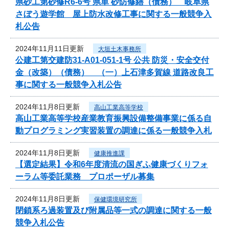
県砂工第砂修R6-6号 県単 砂防修繕（債務） 岐阜県
さぼう遊学館 屋上防水改修工事に関する一般競争入
札公告
2024年11月11日更新
大垣土木事務所
公建工第交建防31-A01-051-1号 公共 防災・安全交付
金（改築）（債務） （一）上石津多賀線 道路改良工
事に関する一般競争入札公告
2024年11月8日更新
高山工業高等学校
高山工業高等学校産業教育振興設備整備事業に係る自
動プログラミング実習装置の調達に係る一般競争入札
2024年11月8日更新
健康推進課
【選定結果】令和6年度清流の国ぎふ健康づくりフォ
ーラム等委託業務 プロポーザル募集
2024年11月8日更新
保健環境研究所
閉鎖系ろ過装置及び附属品等一式の調達に関する一般
競争入札公告