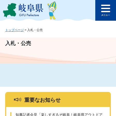
ペ
メ
このページの本文へ
ー
ニ
メ
ジ
ュ
ニ
の
ー
ュ
先
を
ー
頭
飛
トップページ
>
入札・公売
で
ば
す
し
入札・公売
。
て
本
文
へ
重要なお知らせ
知事記者会見「楽しすぎるぞ岐阜！岐阜県アウトドア